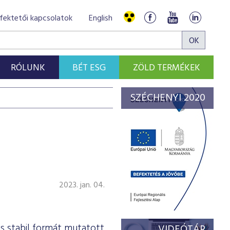
fektetői kapcsolatok
English
RÓLUNK
BÉT ESG
ZÖLD TERMÉKEK
SZÉCHENYI 2020
X
2023. jan. 04.
 stabil formát mutatott
VIDEÓTÁR