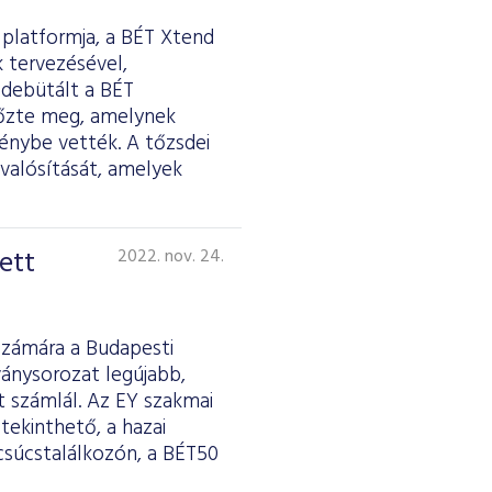
 platformja, a BÉT Xtend
 tervezésével,
 debütált a BÉT
előzte meg, amelynek
énybe vették. A tőzsdei
valósítását, amelyek
ett
2022. nov. 24.
számára a Budapesti
ványsorozat legújabb,
 számlál. Az EY szakmai
tekinthető, a hazai
csúcstalálkozón, a BÉT50