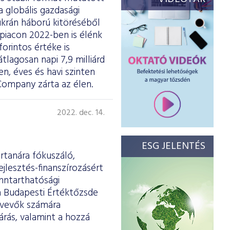
 globális gazdasági
ukrán háború kitöréséből
piacon 2022-ben is élénk
forintos értéke is
tlagosan napi 7,9 milliárd
n, éves és havi szinten
Company zárta az élen.
2022. dec. 14.
ESG JELENTÉS
rtanára fókuszáló,
lesztés-finanszírozásért
enntarthatósági
 a Budapesti Értéktőzsde
ztvevők számára
árás, valamint a hozzá