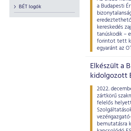
a Budapesti Ér
BÉT logók
bizonytalanság
eredeztethető 
kereskedés zaj
tanúskodik – e
forintot tett 
egyaránt az O
Elkészült a 
kidolgozott
2022. decembe
zártkörű szak
felelős helyet
Szolgáltatások
vezérigazgató-
bemutatásra ke