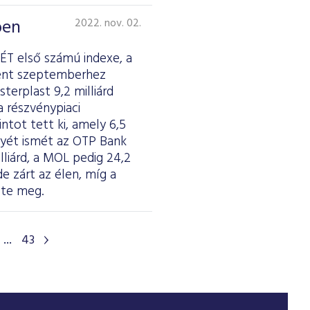
ben
2022. nov. 02.
ÉT első számú indexe, a
lent szeptemberhez
erplast 9,2 milliárd
a részvénypiaci
ntot tett ki, amely 6,5
enyét ismét az OTP Bank
illiárd, a MOL pedig 24,2
de zárt az élen, míg a
zte meg.
...
43