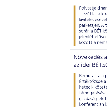
Folytatja dina
– ezúttal a kö
kivitelezésév
parkettjén. A 
során a BÉT kö
jelenlét elős
között a nemze
Növekedés a 
az idei BÉT5
Bemutatta a p
Értéktőzsde a 
hetedik kötet
támogatásával 
gazdasági élet
konferencián k