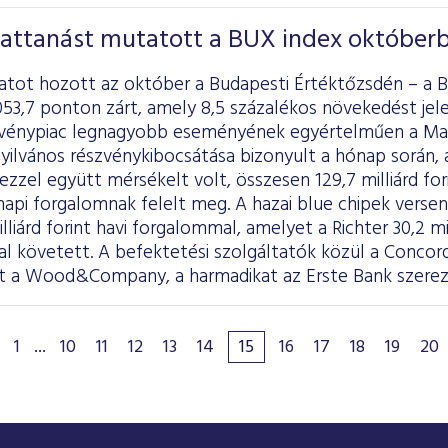
pattanást mutatott a BUX index október
latot hozott az október a Budapesti Értéktőzsdén – a B
053,7 ponton zárt, amely 8,5 százalékos növekedést je
zvénypiac legnagyobb eseményének egyértelműen a Mast
nyilvános részvénykibocsátása bizonyult a hónap során, 
zzel együtt mérsékelt volt, összesen 129,7 milliárd fori
t napi forgalomnak felelt meg. A hazai blue chipek vers
illiárd forint havi forgalommal, amelyet a Richter 30,2 m
ttal követett. A befektetési szolgáltatók közül a Concor
t a Wood&Company, a harmadikat az Erste Bank szere
1
...
10
11
12
13
14
15
16
17
18
19
20