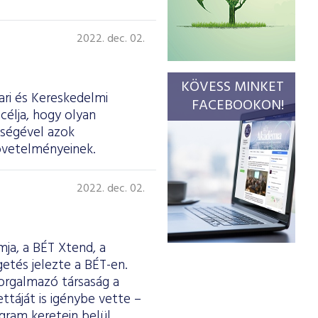
2022. dec. 02.
KÖVESS MINKET
ri és Kereskedelmi
FACEBOOKON!
célja, hogy olyan
tségével azok
övetelményeinek.
2022. dec. 02.
mja, a BÉT Xtend, a
tés jelezte a BÉT-en.
forgalmazó társaság a
ttáját is igénybe vette –
gram keretein belül,