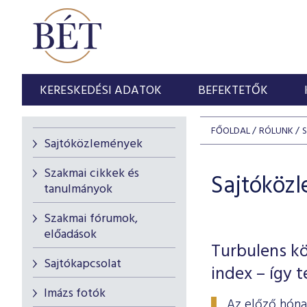
KERESKEDÉSI ADATOK
BEFEKTETŐK
FŐOLDAL
RÓLUNK
Sajtóközlemények
Szakmai cikkek és
Sajtóköz
tanulmányok
Szakmai fórumok,
előadások
Turbulens kö
Sajtókapcsolat
index – így 
Imázs fotók
Az előző hóna