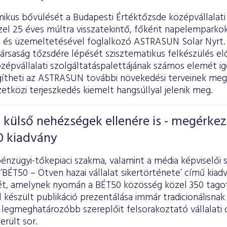
mikus bővülését a Budapesti Értéktőzsde középvállalati
zel 25 éves múltra visszatekintő, főként napelemparkok
el és üzemeltetésével foglalkozó ASTRASUN Solar Nyrt.
társaság tőzsdére lépését szisztematikus felkészülés 
zépvállalati szolgáltatáspalettájának számos elemét ig
egítheti az ASTRASUN további növekedési terveinek meg
tközi terjeszkedés kiemelt hangsúllyal jelenik meg.
külső nehézségek ellenére is - megérkez
0 kiadvány
énzügyi-tőkepiaci szakma, valamint a média képviselői 
’BÉT50 – Ötven hazai vállalat sikertörténete’ című kiad
ét, amelynek nyomán a BÉT50 közösség közel 350 tagot
készült publikáció prezentálása immár tradicionálisnak 
 legmeghatározóbb szereplőit felsorakoztató vállalati 
erült sor.