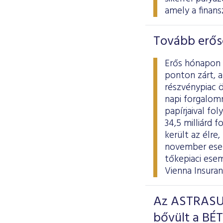
amely a finans
Tovább erős
Erős hónapon 
ponton zárt, a
részvénypiac ö
napi forgalomn
papírjaival fo
34,5 milliárd
került az élre
november esem
tőkepiaci ese
Vienna Insura
Az ASTRASUN
bővült a BÉT