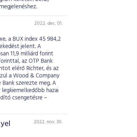
 megjelenéshez.
2022. dec. 01.
xe, a BUX index 45 984,2
ekedést jelent. A
an 11,9 milliárd forint
forinttal, az OTP Bank
ntot elérő Richter, és az
k közül a Wood & Company
te Bank szerezte meg. A
 legkiemelkedőbb hazai
dító csengetésre –
yel
2022. nov. 30.