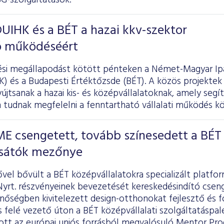
G-szolgáltatások.
UIHK és a BÉT a hazai kkv-szektor
ó működéséért
i megállapodást kötött pénteken a Német-Magyar Ipa
 és a Budapesti Értéktőzsde (BÉT). A közös projektek 
jtsanak a hazai kis- és középvállalatoknak, amely segí
tudnak megfelelni a fenntartható vállalati működés k
 csengetett, tovább színesedett a BÉT
sátók mezőnye
vel bővült a BÉT középvállalatokra specializált platfor
t. részvényeinek bevezetését kereskedésindító csenge
nőségben kivitelezett design-otthonokat fejlesztő és 
 felé vezető úton a BÉT középvállalati szolgáltatáspale
zott az európai uniós forrásból megvalósuló Mentor Pro