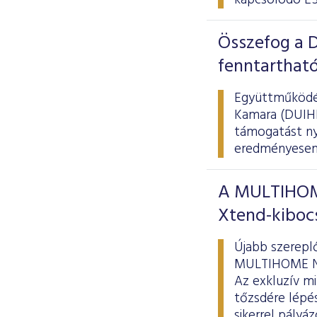
kapcsolódó ES
Összefog a D
fenntarthat
Együttműködés
Kamara (DUIHK)
támogatást nyú
eredményesen 
A MULTIHOME
Xtend-kiboc
Újabb szereplő
MULTIHOME Nyr
Az exkluzív mi
tőzsdére lépés
sikerrel pályá