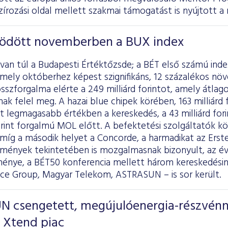
zírozási oldal mellett szakmai támogatást is nyújtott a
ödött novemberben a BUX index
van túl a Budapesti Értéktőzsde; a BÉT első számú inde
mely októberhez képest szignifikáns, 12 százalékos növ
sszforgalma elérte a 249 milliárd forintot, amely átlagos
ak felel meg. A hazai blue chipek körében, 163 milliárd 
lyt legmagasabb értékben a kereskedés, a 43 milliárd fori
 forint forgalmú MOL előtt. A befektetési szolgáltató
, míg a második helyet a Concorde, a harmadikat az Ers
ények tekintetében is mozgalmasnak bizonyult, az év
ménye, a BÉT50 konferencia mellett három kereskedésin
nce Group, Magyar Telekom, ASTRASUN – is sor került.
 csengetett, megújulóenergia-részvénn
 Xtend piac