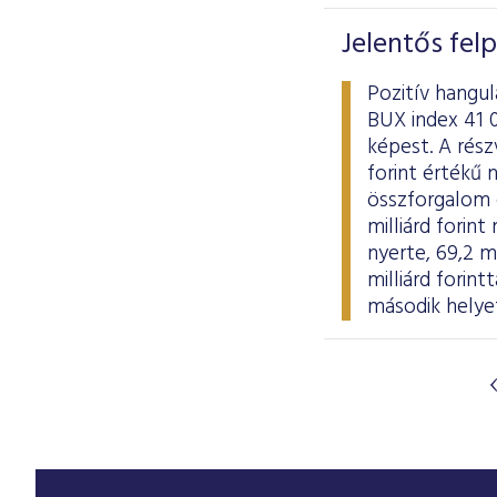
Jelentős fel
Pozitív hangu
BUX index 41 
képest. A rés
forint értékű 
összforgalom e
milliárd forin
nyerte, 69,2 m
milliárd forin
második helye