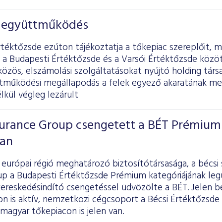
z együttműködés
téktőzsde ezúton tájékoztatja a tőkepiac szereplőit, m
 a Budapesti Értéktőzsde és a Varsói Értéktőzsde köz
 közös, elszámolási szolgáltatásokat nyújtó holding társ
ttműködési megállapodás a felek egyező akaratának me
lkül végleg lezárult
surance Group csengetett a BÉT Prémium
ban
európai régió meghatározó biztosítótársasága, a bécsi
up a Budapesti Értéktőzsde Prémium kategóriájának legú
kereskedésindító csengetéssel üdvözölte a BÉT. Jelen b
n is aktív, nemzetközi cégcsoport a Bécsi Értéktőzsde 
magyar tőkepiacon is jelen van.