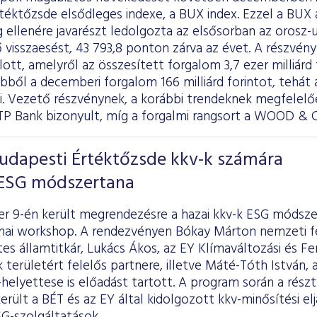
téktőzsde elsődleges indexe, a BUX index. Ezzel a BUX a
 ellenére javarészt ledolgozta az elsősorban az orosz-
visszaesést, 43 793,8 ponton zárva az évet. A részvény
lott, amelyről az összesített forgalom 3,7 ezer milliárd 
bből a decemberi forgalom 166 milliárd forintot, tehát á
ki. Vezető részvénynek, a korábbi trendeknek megfelelőe
TP Bank bizonyult, míg a forgalmi rangsort a WOOD & 
Budapesti Értéktőzsde kkv-k számára
 ESG módszertana
r 9-én került megrendezésre a hazai kkv-k ESG módsze
mai workshop. A rendezvényen Bókay Márton nemzeti fej
tes államtitkár, Lukács Ákos, az EY Klímaváltozási és F
 területért felelős partnere, illetve Máté-Tóth István,
helyettese is előadást tartott. A program során a rés
rült a BÉT és az EY által kidolgozott kkv-minősítési elj