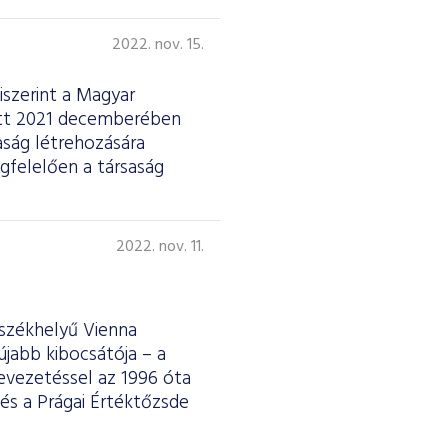
2022. nov. 15.
iszerint a Magyar
ött 2021 decemberében
aság létrehozására
gfelelően a társaság
2022. nov. 11.
 székhelyű Vienna
jabb kibocsátója – a
evezetéssel az 1996 óta
és a Prágai Értéktőzsde