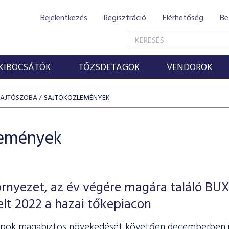
Bejelentkezés
Regisztráció
Elérhetőség
Be
KIBOCSÁTÓK
TŐZSDETAGOK
VENDOROK
SAJTÓSZOBA
SAJTÓKÖZLEMÉNYEK
lemények
rnyezet, az év végére magára találó BU
telt 2022 a hazai tőkepiacon
pok magabiztos növekedését követően decemberben is