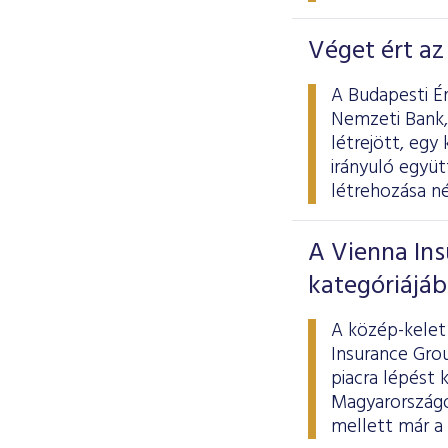
Véget ért a
A Budapesti Ér
Nemzeti Bank,
létrejött, egy
irányuló együ
létrehozása né
A Vienna In
kategóriájá
A közép-kelet 
Insurance Gro
piacra lépést 
Magyarországo
mellett már a 