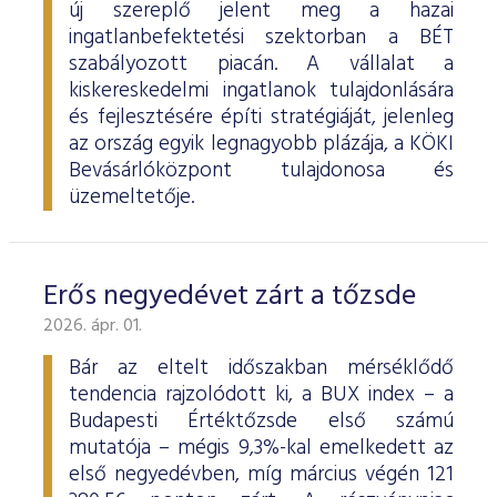
új szereplő jelent meg a hazai
ingatlanbefektetési szektorban a BÉT
szabályozott piacán. A vállalat a
kiskereskedelmi ingatlanok tulajdonlására
és fejlesztésére építi stratégiáját, jelenleg
az ország egyik legnagyobb plázája, a KÖKI
Bevásárlóközpont tulajdonosa és
üzemeltetője.
Erős negyedévet zárt a tőzsde
2026. ápr. 01.
Bár az eltelt időszakban mérséklődő
tendencia rajzolódott ki, a BUX index – a
Budapesti Értéktőzsde első számú
mutatója – mégis 9,3%-kal emelkedett az
első negyedévben, míg március végén 121