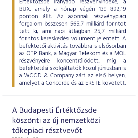
Értéktőzsde irányadó részvényindexe, a
BUX, amely a hónap végén 139 892,19
ponton állt. Az azonnali részvénypiaci
forgalom összesen 565,7 milliárd forintot
tett ki, ami napi átlagban 25,7 milliárd
forintos kereskedési volument jelentett. A
befektetői aktivitás továbbra is elsősorban
az OTP Bank, a Magyar Telekom és a MOL
részvényeire koncentrálódott, míg a
befektetési szolgáltatók közül júniusban is
a WOOD & Company zárt az első helyen,
amelyet a Concorde és az ERSTE követett.
A Budapesti Értéktőzsde
köszönti az új nemzetközi
tőkepiaci résztvevőt