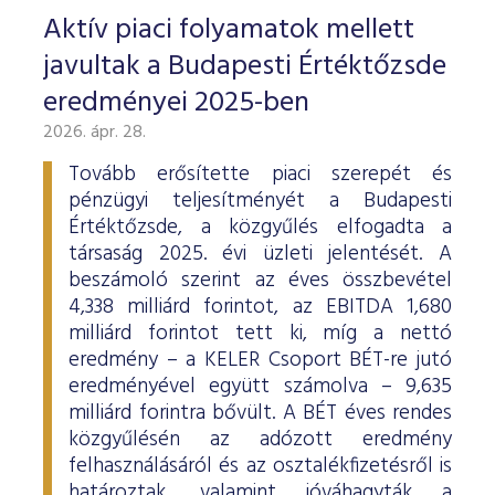
Aktív piaci folyamatok mellett
javultak a Budapesti Értéktőzsde
eredményei 2025-ben
2026. ápr. 28.
Tovább erősítette piaci szerepét és
pénzügyi teljesítményét a Budapesti
Értéktőzsde, a közgyűlés elfogadta a
társaság 2025. évi üzleti jelentését. A
beszámoló szerint az éves összbevétel
4,338 milliárd forintot, az EBITDA 1,680
milliárd forintot tett ki, míg a nettó
eredmény – a KELER Csoport BÉT-re jutó
eredményével együtt számolva – 9,635
milliárd forintra bővült. A BÉT éves rendes
közgyűlésén az adózott eredmény
felhasználásáról és az osztalékfizetésről is
határoztak, valamint jóváhagyták a