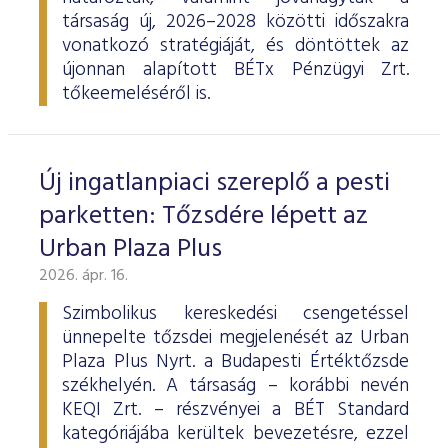
társaság új, 2026–2028 közötti időszakra
vonatkozó stratégiáját, és döntöttek az
újonnan alapított BÉTx Pénzügyi Zrt.
tőkeemeléséről is.
Új ingatlanpiaci szereplő a pesti
parketten: Tőzsdére lépett az
Urban Plaza Plus
2026. ápr. 16.
Szimbolikus kereskedési csengetéssel
ünnepelte tőzsdei megjelenését az Urban
Plaza Plus Nyrt. a Budapesti Értéktőzsde
székhelyén. A társaság – korábbi nevén
KEQI Zrt. – részvényei a BÉT Standard
kategóriájába kerültek bevezetésre, ezzel