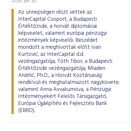
2026. jún. 30.
Az ünnepségen részt vettek az
InterCapital Csoport, a Budapesti
Értéktőzsde, a horvát diplomáciai
képviselet, valamint európai pénzügyi
intézmények képviselői. Beszédet
mondott a meghívottak előtt Ivan
Kurtović, az InterCapital d.d.
vezérigazgatója; Tóth Tibor, a Budapesti
Értéktőzsde vezérigazgatója; Mladen
Andrlić, Ph.D., a Horvát Köztársaság
rendkívüli és meghatalmazott nagykövete;
valamint Anna Avvakumova, a Pénzügyi
Intézményekért Felelős Társigazgató,
Európai Újjáépítési és Fejlesztési Bank
(EBRD).