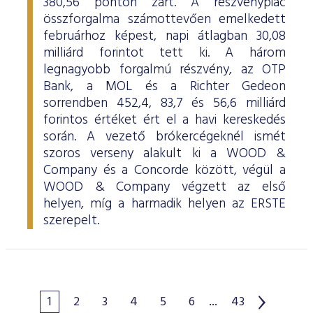
380,56 ponton zárt. A részvénypiac
összforgalma számottevően emelkedett
februárhoz képest, napi átlagban 30,08
milliárd forintot tett ki. A három
legnagyobb forgalmú részvény, az OTP
Bank, a MOL és a Richter Gedeon
sorrendben 452,4, 83,7 és 56,6 milliárd
forintos értéket ért el a havi kereskedés
során. A vezető brókercégeknél ismét
szoros verseny alakult ki a WOOD &
Company és a Concorde között, végül a
WOOD & Company végzett az első
helyen, míg a harmadik helyen az ERSTE
szerepelt.
1
2
3
4
5
6
...
43