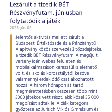
Lezárult a tizedik BÉT
Részvényfutam, júniusban
folytatódik a játék
2026. jún. 05.
Jelentős aktivitás mellett zárult a
Budapesti Értéktőzsde és a Pénziránytű
Alapítvány közös szervezésű tőzsdejátéka,
a tizedik BÉT Részvényfutam. A megújult
verseny idén webes felületen és
mobilalkalmazáson keresztül is elérhető
volt, és iskolás korosztálytól kezdve
valamennyi érdeklődő csatlakozhatott
hozzá. A három hónapon át tartó
megmérettetésben összesen több mint
3000 játékos vett részt, akik közel 35 000
megbízást adtak le. A diák kategória
győztese az Jurisich Miklós Gimnázium és