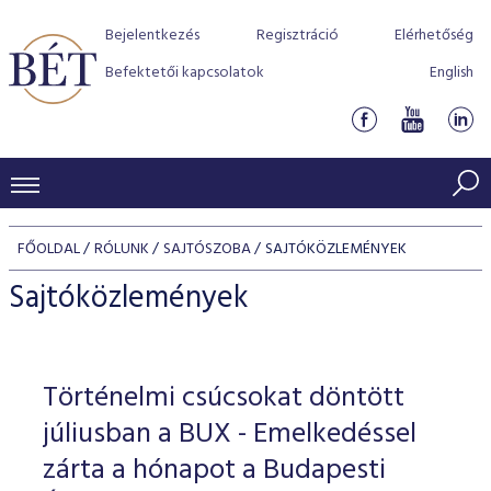
Bejelentkezés
Regisztráció
Elérhetőség
Befektetői kapcsolatok
English
KERESKEDÉSI ADATOK
FŐOLDAL
RÓLUNK
SAJTÓSZOBA
SAJTÓKÖZLEMÉNYEK
INDEXEK
BEFEKTETŐK
Sajtóközlemények
Részvényindexek
Piaci forgalom
Termékcsoportok
KIBOCSÁTÓK
Kötvényindexek
Kedvenc instrumentumok
Szabályozás
Indexek
Részvény és vállalati kötvény tőzsdei bevezetését támoga
Történelmi csúcsokat döntött
TŐZSDETAGOK
Jelzáloglevél indexek
program
Azonnali Piac
Alkalmazott díjstruktúra
BÉT szabályzatok
Részvény szekció
júliusban a BUX - Emelkedéssel
Tőzsdetagok, üzletkötők
VENDOROK
Vállalati kötvény indexek
Származékos piac
BÉT Xtend - Részvénypiac egyszerűen
Részvények
zárta a hónapot a Budapesti
Elszámolás
Befektetővédelem
Hitelpapír szekció
Útmutató a taggá váláshoz