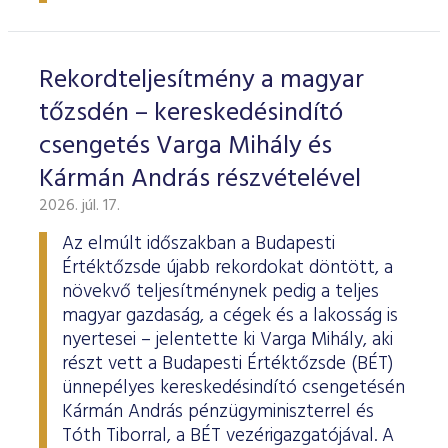
ESG Útmutató
Rekordteljesítmény a magyar
tőzsdén – kereskedésindító
csengetés Varga Mihály és
Kármán András részvételével
2026. júl. 17.
Az elmúlt időszakban a Budapesti
Értéktőzsde újabb rekordokat döntött, a
növekvő teljesítménynek pedig a teljes
magyar gazdaság, a cégek és a lakosság is
nyertesei – jelentette ki Varga Mihály, aki
részt vett a Budapesti Értéktőzsde (BÉT)
ünnepélyes kereskedésindító csengetésén
Kármán András pénzügyminiszterrel és
Tóth Tiborral, a BÉT vezérigazgatójával. A