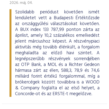
2026. máj. 04.
Szolidabb periódust követően ismét
lendületet vett a Budapesti Értéktőzsde
az országgyűlési választásokat követően.
A BUX index 133 787,99 ponton zárta az
áprilist, amely 10,2 százalékos emelkedést
jelent márciushoz képest. A részvénypiaci
aktivitás még tovább élénkült, a forgalom
meghaladta az előző havi szintet. A
legnépszerűbb részvények sorrendjében
az OTP Bank, a MOL és a Richter Gedeon
hármasa zárt az élen, 588,3, 78,9 és 74,6
milliárd forint értékű forgalommal, míg a
brókercégek között továbbra is a WOOD
& Company foglalta el az első helyet, a
Concorde-ot és az ERSTE-t megelőzve.