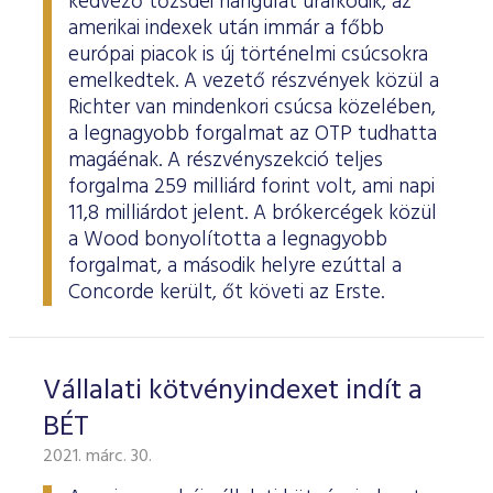
kedvező tőzsdei hangulat uralkodik, az
amerikai indexek után immár a főbb
európai piacok is új történelmi csúcsokra
emelkedtek. A vezető részvények közül a
Richter van mindenkori csúcsa közelében,
a legnagyobb forgalmat az OTP tudhatta
magáénak. A részvényszekció teljes
forgalma 259 milliárd forint volt, ami napi
11,8 milliárdot jelent. A brókercégek közül
a Wood bonyolította a legnagyobb
forgalmat, a második helyre ezúttal a
Concorde került, őt követi az Erste.
Vállalati kötvényindexet indít a
BÉT
2021. márc. 30.