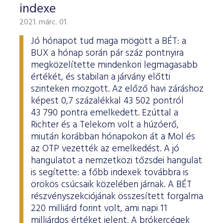
indexe
2021. márc. 01.
Jó hónapot tud maga mögött a BÉT: a
BUX a hónap során pár száz pontnyira
megközelítette mindenkori legmagasabb
értékét, és stabilan a járvány előtti
szinteken mozgott. Az előző havi záráshoz
képest 0,7 százalékkal 43 502 pontról
43 790 pontra emelkedett. Ezúttal a
Richter és a Telekom volt a húzóerő,
miután korábban hónapokon át a Mol és
az OTP vezették az emelkedést. A jó
hangulatot a nemzetközi tőzsdei hangulat
is segítette: a főbb indexek továbbra is
örökös csúcsaik közelében járnak. A BÉT
részvényszekciójának összesített forgalma
220 milliárd forint volt, ami napi 11
milliárdos értéket jelent. A brókercégek