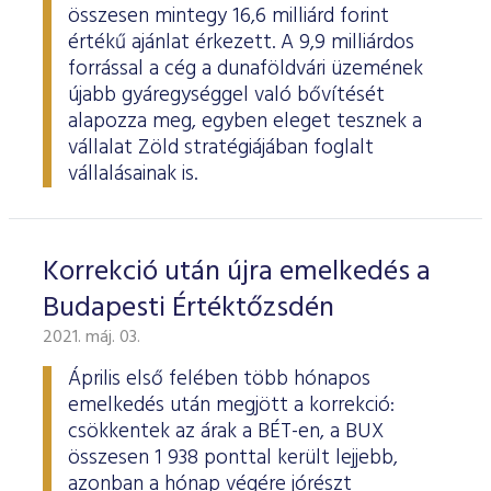
ESG Útmutató
összesen mintegy 16,6 milliárd forint
értékű ajánlat érkezett. A 9,9 milliárdos
forrással a cég a dunaföldvári üzemének
újabb gyáregységgel való bővítését
alapozza meg, egyben eleget tesznek a
vállalat Zöld stratégiájában foglalt
vállalásainak is.
Korrekció után újra emelkedés a
Budapesti Értéktőzsdén
2021. máj. 03.
Április első felében több hónapos
emelkedés után megjött a korrekció:
csökkentek az árak a BÉT-en, a BUX
összesen 1 938 ponttal került lejjebb,
azonban a hónap végére jórészt