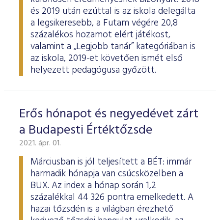
és 2019 után ezúttal is az iskola delegálta
a legsikeresebb, a Futam végére 20,8
százalékos hozamot elért játékost,
valamint a „Legjobb tanár” kategóriában is
az iskola, 2019-et követően ismét első
helyezett pedagógusa győzött.
Erős hónapot és negyedévet zárt
a Budapesti Értéktőzsde
2021. ápr. 01.
Márciusban is jól teljesített a BÉT: immár
harmadik hónapja van csúcsközelben a
BUX. Az index a hónap során 1,2
százalékkal 44 326 pontra emelkedett. A
hazai tőzsdén is a világban érezhető