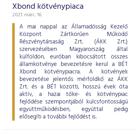
Xbond kötvénypiaca
2021. márc. 16.
A mai nappal az Államadósság Kezelő
Központ Zártkörűen Működő
Részvénytársaság Zrt. (ÁKK Zrt.)
szervezésében Magyarország által
külföldön, euróban kibocsátott összes
államkötvénye bevezetésre kerül a BÉT
Xbond kötvénypiacra. A kötvények
bevezetése jelentős mérföldkő az ÁKK
Zrt. és a BÉT közötti, hosszú évek óta
aktív, a hazai tőke- és kötvénypiac
fejlődése szempontjából kulcsfontosságú
együttműködésben, egyúttal pedig
elősegíti a további fejlődést is.