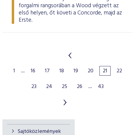
forgalmi rangsorában a Wood végzett az
első helyen, őt követi a Concorde, majd az
Erste.
1
...
16
17
18
19
20
21
22
23
24
25
26
...
43
Sajtóközlemények