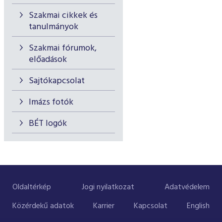
Szakmai cikkek és
tanulmányok
Szakmai fórumok,
előadások
Sajtókapcsolat
Imázs fotók
BÉT logók
Oldaltérkép
Jogi nyilatkozat
Adatvédelem
Közérdekű adatok
Karrier
Kapcsolat
English