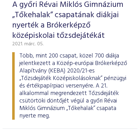
A győri Révai Miklós Gimnázium
„Tőkehalak” csapatának diákjai
nyerték a Brókerképző
középiskolai tőzsdejátékát
2021. márc. 05.
Több, mint 200 csapat, közel 700 diákja
jelentkezett a Közép-európai Brókerképző
Alapítvány (KEBA) 2020/21-es
„Tőzsdejáték Középiskolásoknak” pénzügyi
és értékpapírpiaci versenyére. A 21.
alkalommal megrendezett Tőzsdejáték
csütörtöki döntőjét végül a győri Révai
Miklós Gimnázium „Tőkehalak” csapata
nyerte meg.