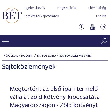
Bejelentkezés
Regisztráció
Elérhetőség
Befektetői kapcsolatok
English
KERESKEDÉSI ADATOK
FŐOLDAL
RÓLUNK
SAJTÓSZOBA
SAJTÓKÖZLEMÉNYEK
INDEXEK
BEFEKTETŐK
Sajtóközlemények
Részvényindexek
Piaci forgalom
Termékcsoportok
KIBOCSÁTÓK
Kötvényindexek
Kedvenc instrumentumok
Szabályozás
Indexek
Részvény és vállalati kötvény tőzsdei bevezetését támoga
Megtörtént az első ipari termelő
TŐZSDETAGOK
Jelzáloglevél indexek
program
Azonnali Piac
Alkalmazott díjstruktúra
BÉT szabályzatok
Részvény szekció
vállalat zöld kötvény-kibocsátása
Tőzsdetagok, üzletkötők
VENDOROK
Vállalati kötvény indexek
Származékos piac
BÉT Xtend - Részvénypiac egyszerűen
Részvények
Magyarországon - Zöld kötvényt
Elszámolás
Befektetővédelem
Hitelpapír szekció
Útmutató a taggá váláshoz