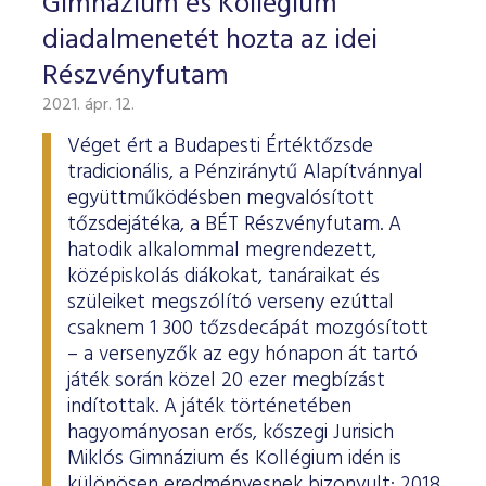
Gimnázium és Kollégium
diadalmenetét hozta az idei
Részvényfutam
2021. ápr. 12.
Véget ért a Budapesti Értéktőzsde
tradicionális, a Pénziránytű Alapítvánnyal
együttműködésben megvalósított
tőzsdejátéka, a BÉT Részvényfutam. A
hatodik alkalommal megrendezett,
középiskolás diákokat, tanáraikat és
szüleiket megszólító verseny ezúttal
csaknem 1 300 tőzsdecápát mozgósított
– a versenyzők az egy hónapon át tartó
játék során közel 20 ezer megbízást
indítottak. A játék történetében
hagyományosan erős, kőszegi Jurisich
Miklós Gimnázium és Kollégium idén is
különösen eredményesnek bizonyult: 2018