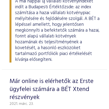
A mai nappal új vállalati kötvényindexet
indít a Budapesti Értéktőzsde: az index
számítása a hazai vállalati kötvénypiac
mélyítésére és fejlődésére szolgál. A BÉT a
lépéssel amellett, hogy jelentősen
megkönnyíti a befektetők számára a hazai,
forint alapú vállalati kötvények
hozamának és teljesítményének a
követését, a hasonló eszközöket
tartalmazó portfóliók piaci értékelését
kívánja elősegíteni.
Már online is elérhetők az Erste
ügyfelei számára a BÉT Xtend
részvények
2021. márc. 23.