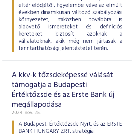
eltér elődjétől, figyelembe véve az elmúlt
években dinamikusan változó szabályozási
környezetet, miközben továbbra is
alapvető ismereteket és definíciós
kereteket biztosít azoknak a
vállalatoknak, akik még nem jártasak a
fenntarthatósági jelentéstétel terén.
A kkv-k tőzsdeképessé válását
támogatja a Budapesti
Értéktőzsde és az Erste Bank új
megállapodása
2024. nov. 25.
A Budapesti Értéktőzsde Nyrt. és az ERSTE
BANK HUNGARY ZRT. stratégiai