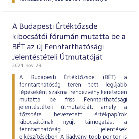
ESG Útmutató
A Budapesti Értéktőzsde
kibocsátói fórumán mutatta be a
BÉT az új Fenntarthatósági
Jelentéstételi Útmutatóját
2024. nov. 29.
A Budapesti Értéktőzsde (BÉT) a
fenntarthatóság terén tett legújabb
lépéseként szakmai rendezvény keretében
mutatta be friss Fenntarthatósági
jelentéstételi útmutatóját, amely a
tőzsdére bevezetett értékpapírok
kibocsátóinak nyújt támogatást a
fenntarthatósági jelentések
elkészítésében. A kiadvány több ponton is