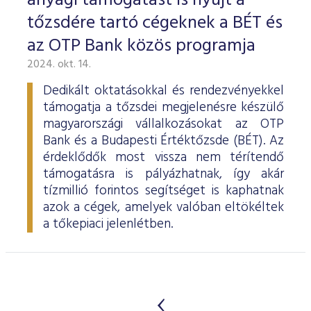
anyagi támogatást is nyújt a
tőzsdére tartó cégeknek a BÉT és
az OTP Bank közös programja
2024. okt. 14.
Dedikált oktatásokkal és rendezvényekkel
támogatja a tőzsdei megjelenésre készülő
magyarországi vállalkozásokat az OTP
Bank és a Budapesti Értéktőzsde (BÉT). Az
érdeklődők most vissza nem térítendő
támogatásra is pályázhatnak, így akár
tízmillió forintos segítséget is kaphatnak
azok a cégek, amelyek valóban eltökéltek
a tőkepiaci jelenlétben.