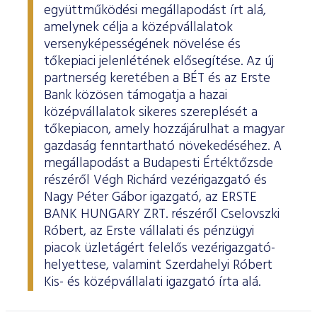
együttműködési megállapodást írt alá,
amelynek célja a középvállalatok
versenyképességének növelése és
tőkepiaci jelenlétének elősegítése. Az új
partnerség keretében a BÉT és az Erste
Bank közösen támogatja a hazai
középvállalatok sikeres szereplését a
tőkepiacon, amely hozzájárulhat a magyar
gazdaság fenntartható növekedéséhez. A
megállapodást a Budapesti Értéktőzsde
részéről Végh Richárd vezérigazgató és
Nagy Péter Gábor igazgató, az ERSTE
BANK HUNGARY ZRT. részéről Cselovszki
Róbert, az Erste vállalati és pénzügyi
piacok üzletágért felelős vezérigazgató-
helyettese, valamint Szerdahelyi Róbert
Kis- és középvállalati igazgató írta alá.