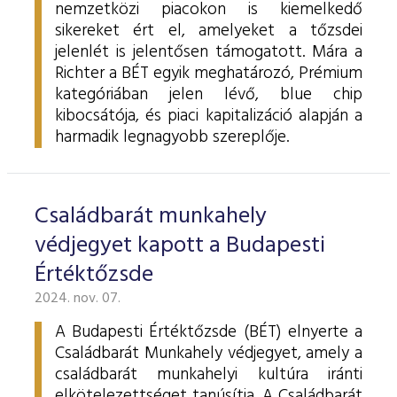
nemzetközi piacokon is kiemelkedő
sikereket ért el, amelyeket a tőzsdei
jelenlét is jelentősen támogatott. Mára a
Richter a BÉT egyik meghatározó, Prémium
kategóriában jelen lévő, blue chip
kibocsátója, és piaci kapitalizáció alapján a
harmadik legnagyobb szereplője.
Családbarát munkahely
védjegyet kapott a Budapesti
Értéktőzsde
2024. nov. 07.
A Budapesti Értéktőzsde (BÉT) elnyerte a
Családbarát Munkahely védjegyet, amely a
családbarát munkahelyi kultúra iránti
elkötelezettséget tanúsítja. A Családbarát