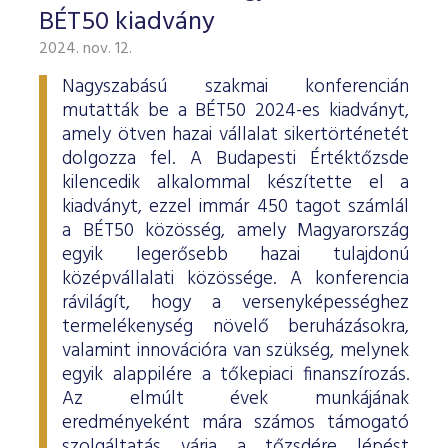
BÉT50 kiadvány
2024. nov. 12.
Nagyszabású szakmai konferencián
mutatták be a BÉT50 2024-es kiadványt,
amely ötven hazai vállalat sikertörténetét
dolgozza fel. A Budapesti Értéktőzsde
kilencedik alkalommal készítette el a
kiadványt, ezzel immár 450 tagot számlál
a BÉT50 közösség, amely Magyarország
egyik legerősebb hazai tulajdonú
középvállalati közössége. A konferencia
rávilágít, hogy a versenyképességhez
termelékenység növelő beruházásokra,
valamint innovációra van szükség, melynek
egyik alappilére a tőkepiaci finanszírozás.
Az elmúlt évek munkájának
eredményeként mára számos támogató
szolgáltatás várja a tőzsdére lépést