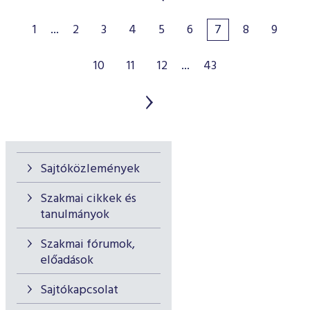
1
...
2
3
4
5
6
7
8
9
10
11
12
...
43
Sajtóközlemények
Szakmai cikkek és
tanulmányok
Szakmai fórumok,
előadások
Sajtókapcsolat