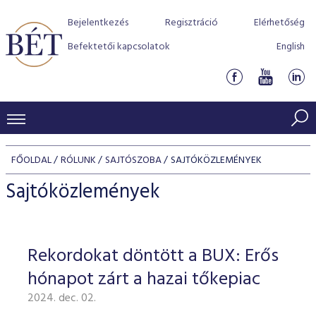
Bejelentkezés
Regisztráció
Elérhetőség
Befektetői kapcsolatok
English
KERESKEDÉSI ADATOK
FŐOLDAL
RÓLUNK
SAJTÓSZOBA
SAJTÓKÖZLEMÉNYEK
INDEXEK
BEFEKTETŐK
Sajtóközlemények
Részvényindexek
Piaci forgalom
Termékcsoportok
KIBOCSÁTÓK
Kötvényindexek
Kedvenc instrumentumok
Szabályozás
Indexek
Részvény és vállalati kötvény tőzsdei bevezetését támoga
Rekordokat döntött a BUX: Erős
TŐZSDETAGOK
Jelzáloglevél indexek
program
Azonnali Piac
Alkalmazott díjstruktúra
BÉT szabályzatok
Részvény szekció
hónapot zárt a hazai tőkepiac
Tőzsdetagok, üzletkötők
VENDOROK
Vállalati kötvény indexek
Származékos piac
BÉT Xtend - Részvénypiac egyszerűen
Részvények
Elszámolás
Befektetővédelem
2024. dec. 02.
Hitelpapír szekció
Útmutató a taggá váláshoz