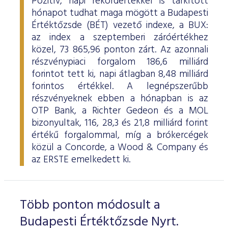
Pozitív, napi rekordértékkel is tarkított
hónapot tudhat maga mögött a Budapesti
Értéktőzsde (BÉT) vezető indexe, a BUX:
az index a szeptemberi záróértékhez
közel, 73 865,96 ponton zárt. Az azonnali
részvénypiaci forgalom 186,6 milliárd
forintot tett ki, napi átlagban 8,48 milliárd
forintos értékkel. A legnépszerűbb
részvényeknek ebben a hónapban is az
OTP Bank, a Richter Gedeon és a MOL
bizonyultak, 116, 28,3 és 21,8 milliárd forint
értékű forgalommal, míg a brókercégek
közül a Concorde, a Wood & Company és
az ERSTE emelkedett ki.
Több ponton módosult a
Budapesti Értéktőzsde Nyrt.