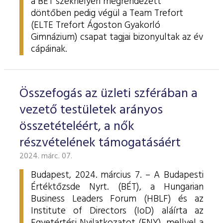
a BÉT székhelyén megrendezett
döntőben pedig végül a Team Trefort
(ELTE Trefort Ágoston Gyakorló
Gimnázium) csapat tagjai bizonyultak az év
cápáinak.
Összefogás az üzleti szférában a
vezető testületek arányos
összetételéért, a nők
részvételének támogatásáért
2024. márc. 07.
Budapest, 2024. március 7. – A Budapesti
Értéktőzsde Nyrt. (BÉT), a Hungarian
Business Leaders Forum (HBLF) és az
Institute of Directors (IoD) aláírta az