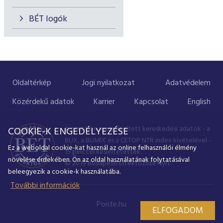
BÉT logók
Oldaltérkép
Jogi nyilatkozat
Adatvédelem
Közérdekű adatok
Karrier
Kapcsolat
English
A portálon megjelenített kereskedési adatok - a
COOKIE-K ENGEDÉLYEZÉSE
BUX, a BUMIX és a CETOP NTR index kivételével -
Ez a weboldal cookie-kat használ az online felhasználói élmény
15 perccel késleltetettek.
növelése érdekében. Ön az oldal használatának folytatásával
© 2019 Budapesti Értéktőzsde Nyrt.
beleegyezik a cookie-k használatába.
További információk
Ponte.hu
ELFOGADOM