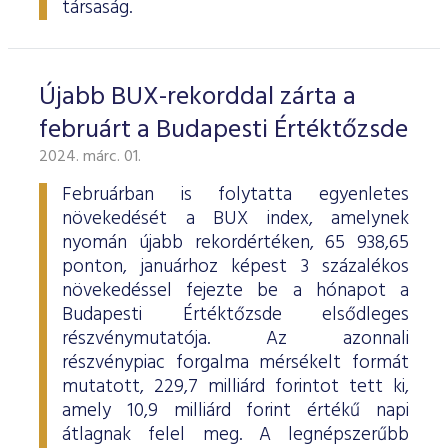
társaság.
Újabb BUX-rekorddal zárta a
februárt a Budapesti Értéktőzsde
2024. márc. 01.
Februárban is folytatta egyenletes
növekedését a BUX index, amelynek
nyomán újabb rekordértéken, 65 938,65
ponton, januárhoz képest 3 százalékos
növekedéssel fejezte be a hónapot a
Budapesti Értéktőzsde elsődleges
részvénymutatója. Az azonnali
részvénypiac forgalma mérsékelt formát
mutatott, 229,7 milliárd forintot tett ki,
amely 10,9 milliárd forint értékű napi
átlagnak felel meg. A legnépszerűbb