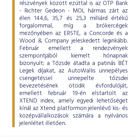
részvények között ezúttal is az OTP Bank
- Richter Gedeon - MOL hármas zárt az
élen 144,6, 35,7 és 25,3 milliárd értékű
forgalommal, míg a brókercégek
mezőnyében az ERSTE, a Concorde és a
Wood & Company jeleskedett leginkább.
Február emellett a rendezvények
szempontjából kiemelt hónapnak
bizonyult: a Tőzsde átadta a patinás BÉT
Legek díjakat, az AutoWallis ünnepélyes
csengetéssel ünnepelte tőzsdei
bevezetésének ötödik évfordulóját,
emellett február 19-én elstartolt az
XTEND index, amely egyedi lehetőséget
kínál az Xtend platformon jelenlévő kis- és
középvállalkozások számára a nyilvános
jelenlétet illetően.