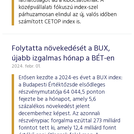
láthatóságot ad a kibocsátóknak. A
középvállalati fókuszú index-szel
párhuzamosan elindul az új, valós időben
számított CETOP index is.
Folytatta növekedését a BUX,
újabb izgalmas hónap a BÉT-en
2024. febr. 01.
Erősen kezdte a 2024-es évet a BUX index:
a Budapesti Értéktőzsde elsődleges
részvénymutatója 64 044,5 ponton
fejezte be a hónapot, amely 5,6
százalékos növekedést jelent
decemberhez képest. Az azonnali
részvénypiac forgalma ezúttal 273 milliárd
forintot tett ki, amely 12,4 milliárd forint