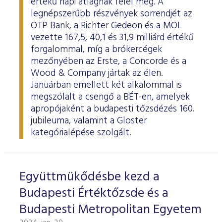
értékű napi átlagnak felel meg. A
legnépszerűbb részvények sorrendjét az
OTP Bank, a Richter Gedeon és a MOL
vezette 167,5, 40,1 és 31,9 milliárd értékű
forgalommal, míg a brókercégek
mezőnyében az Erste, a Concorde és a
Wood & Company jártak az élen.
Januárban emellett két alkalommal is
megszólalt a csengő a BÉT-en, amelyek
apropójaként a budapesti tőzsdézés 160.
jubileuma, valamint a Gloster
kategórialépése szolgált.
Együttmükődésbe kezd a
Budapesti Értéktőzsde és a
Budapesti Metropolitan Egyetem