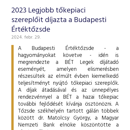
2023 Legjobb tőkepiaci
szereplőit díjazta a Budapesti
Értéktőzsde
2024. febr. 29.
A Budapesti Értéktőzsde - a
hagyományokat követve - idén is
megrendezte a BÉT Legek díjátadó
eseményét, amelyen elismerésben
részesültek az elmúlt évben kiemelkedő
teljesítményt nyújtó tőkepiaci szereplők.
A díjak átadásával és az ünnepélyes
rendezvénnyel a BÉT a hazai tőkepiac
további fejlődését kívánja ösztönözni. A
Tőzsde székhelyén tartott gálán többek
között dr. Matolcsy György, a Magyar
Nemzeti Bank elnöke köszöntötte a