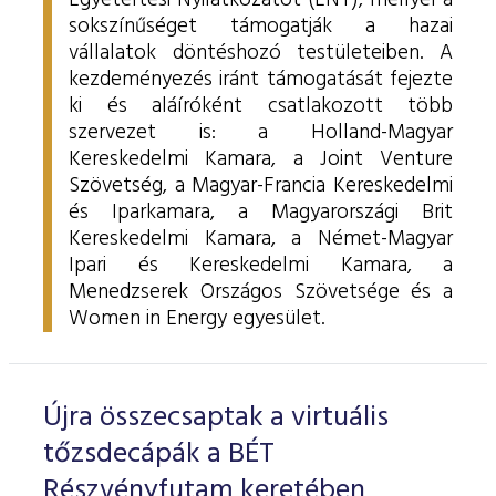
Egyetértési Nyilatkozatot (ENY), mellyel a
sokszínűséget támogatják a hazai
vállalatok döntéshozó testületeiben.
A
kezdeményezés iránt támogatását fejezte
ki és aláíróként csatlakozott több
szervezet is: a Holland-Magyar
Kereskedelmi Kamara, a Joint Venture
Szövetség, a Magyar-Francia Kereskedelmi
és Iparkamara, a
Magyarországi Brit
Kereskedelmi Kamara, a
Német-Magyar
Ipari és Kereskedelmi Kamara, a
Menedzserek Országos Szövetsége és a
Women in Energy egyesület.
Újra összecsaptak a virtuális
tőzsdecápák a BÉT
Részvényfutam keretében