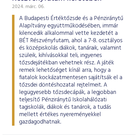
2024. márc. 06.
A Budapesti Értéktőzsde és a Pénziránytű
Alapítvány együttműködésében, immár
kilencedik alkalommal vette kezdetét a
BÉT Részvényfutam, ahol a 7-8. osztályos
és középiskolás diákok, tanáraik, valamint
szüleik, kihívásokkal teli, ingyenes
tőzsdejátékban vehetnek rész. A játék
remek lehetőséget kínál arra, hogy a
fiatalok kockázatmentesen sajátítsák el a
tőzsdei döntéshozatal rejtelmeit. A
legügyesebb tőzsdecápák, a legjobban
teljesítő Pénziránytű Iskolahálózati
tagiskolák, diákok és tanárok, a tudás
mellett értékes nyereményekkel
gazdagodhatnak.