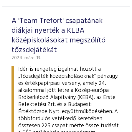
ESG Útmutató
A 'Team Trefort' csapatának
diákjai nyerték a KEBA
középiskolásokat megszólító
tőzsdejátékát
2024. márc. 13.
Idén is rengeteg izgalmat hozott a
„Tőzsdejáték középiskolásoknak” pénzügyi
és értékpapírpiaci verseny, amely 24.
alkalommal jött létre a Közép-európai
Brókerképző Alapítvány (KEBA), az Erste
Befektetési Zrt. és a Budapesti
Értéktőzsde Nyrt. együttműködésében. A
többfordulós vetélkedő keretében
összesen 225 csapat mérte össze tudását,