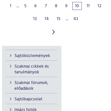
1
...
5
6
7
8
9
10
11
12
13
14
15
...
43
Sajtóközlemények
Szakmai cikkek és
tanulmányok
Szakmai fórumok,
előadások
Sajtókapcsolat
Imázs fotók