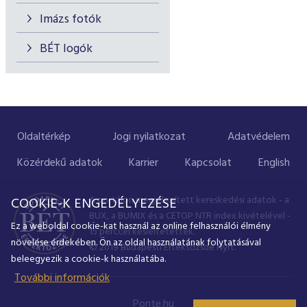
Imázs fotók
BÉT logók
Oldaltérkép
Jogi nyilatkozat
Adatvédelem
Közérdekű adatok
Karrier
Kapcsolat
English
A portálon megjelenített kereskedési adatok - a
COOKIE-K ENGEDÉLYEZÉSE
BUX, a BUMIX és a CETOP NTR index kivételével -
Ez a weboldal cookie-kat használ az online felhasználói élmény
15 perccel késleltetettek.
növelése érdekében. Ön az oldal használatának folytatásával
© 2019 Budapesti Értéktőzsde Nyrt.
beleegyezik a cookie-k használatába.
További információk
Ponte.hu