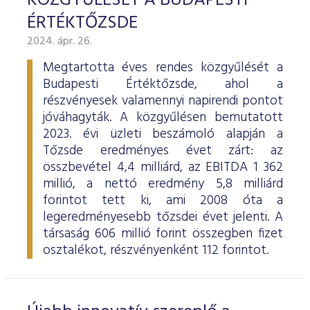
KÖZGYŰLÉSÉT A BUDAPESTI
ÉRTÉKTŐZSDE
2024. ápr. 26.
Megtartotta éves rendes közgyűlését a
Budapesti Értéktőzsde, ahol a
részvényesek valamennyi napirendi pontot
jóváhagyták. A közgyűlésen bemutatott
2023. évi üzleti beszámoló alapján a
Tőzsde eredményes évet zárt: az
összbevétel 4,4 milliárd, az EBITDA 1 362
millió, a nettó eredmény 5,8 milliárd
forintot tett ki, ami 2008 óta a
legeredményesebb tőzsdei évet jelenti. A
társaság 606 millió forint összegben fizet
osztalékot, részvényenként 112 forintot.