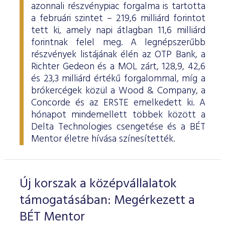
azonnali részvénypiac forgalma is tartotta
a februári szintet – 219,6 milliárd forintot
tett ki, amely napi átlagban 11,6 milliárd
forintnak felel meg. A legnépszerűbb
részvények listájának élén az OTP Bank, a
Richter Gedeon és a MOL zárt, 128,9, 42,6
és 23,3 milliárd értékű forgalommal, míg a
brókercégek közül a Wood & Company, a
Concorde és az ERSTE emelkedett ki. A
hónapot mindemellett többek között a
Delta Technologies csengetése és a BÉT
Mentor életre hívása színesítették.
Új korszak a középvállalatok
támogatásában: Megérkezett a
BÉT Mentor