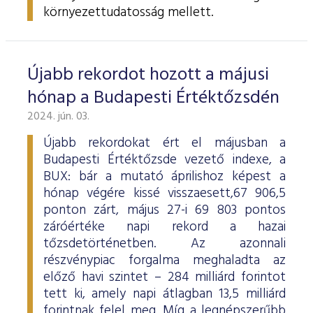
környezettudatosság mellett.
Újabb rekordot hozott a májusi
hónap a Budapesti Értéktőzsdén
2024. jún. 03.
Újabb rekordokat ért el májusban a
Budapesti Értéktőzsde vezető indexe, a
BUX: bár a mutató áprilishoz képest a
hónap végére kissé visszaesett,67 906,5
ponton zárt, május 27-i 69 803 pontos
záróértéke napi rekord a hazai
tőzsdetörténetben. Az azonnali
részvénypiac forgalma meghaladta az
előző havi szintet – 284 milliárd forintot
tett ki, amely napi átlagban 13,5 milliárd
forintnak felel meg. Míg a legnépszerűbb