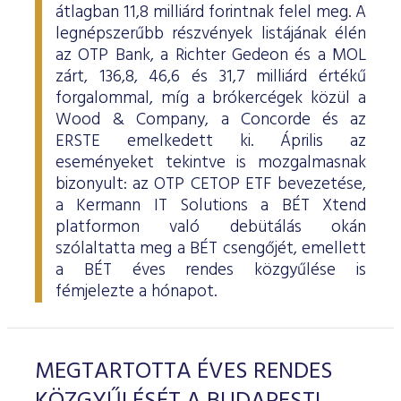
átlagban 11,8 milliárd forintnak felel meg. A
legnépszerűbb részvények listájának élén
az OTP Bank, a Richter Gedeon és a MOL
zárt, 136,8, 46,6 és 31,7 milliárd értékű
forgalommal, míg a brókercégek közül a
Wood & Company, a Concorde és az
ERSTE emelkedett ki. Április az
eseményeket tekintve is mozgalmasnak
bizonyult: az OTP CETOP ETF bevezetése,
a Kermann IT Solutions a BÉT Xtend
platformon való debütálás okán
szólaltatta meg a BÉT csengőjét, emellett
a BÉT éves rendes közgyűlése is
fémjelezte a hónapot.
MEGTARTOTTA ÉVES RENDES