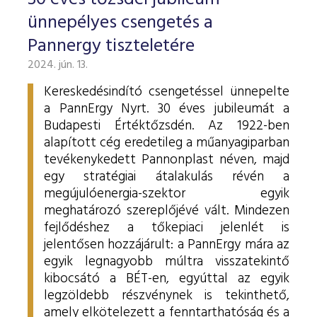
ESG Útmutató
ünnepélyes csengetés a
Pannergy tiszteletére
2024. jún. 13.
Kereskedésindító csengetéssel ünnepelte
a PannErgy Nyrt. 30 éves jubileumát a
Budapesti Értéktőzsdén. Az 1922-ben
alapított cég eredetileg a műanyagiparban
tevékenykedett Pannonplast néven, majd
egy stratégiai átalakulás révén a
megújulóenergia-szektor egyik
meghatározó szereplőjévé vált. Mindezen
fejlődéshez a tőkepiaci jelenlét is
jelentősen hozzájárult: a PannErgy mára az
egyik legnagyobb múltra visszatekintő
kibocsátó a BÉT-en, egyúttal az egyik
legzöldebb részvénynek is tekinthető,
amely elkötelezett a fenntarthatóság és a