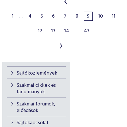
1
...
4
5
6
7
8
9
10
11
12
13
14
...
43
Sajtóközlemények
Szakmai cikkek és
tanulmányok
Szakmai fórumok,
előadások
Sajtókapcsolat