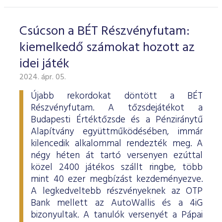
Csúcson a BÉT Részvényfutam:
kiemelkedő számokat hozott az
idei játék
2024. ápr. 05.
Újabb rekordokat döntött a BÉT
Részvényfutam. A tőzsdejátékot a
Budapesti Értéktőzsde és a Pénziránytű
Alapítvány együttműködésében, immár
kilencedik alkalommal rendezték meg. A
négy héten át tartó versenyen ezúttal
közel 2400 játékos szállt ringbe, több
mint 40 ezer megbízást kezdeményezve.
A legkedveltebb részvényeknek az OTP
Bank mellett az AutoWallis és a 4iG
bizonyultak. A tanulók versenyét a Pápai