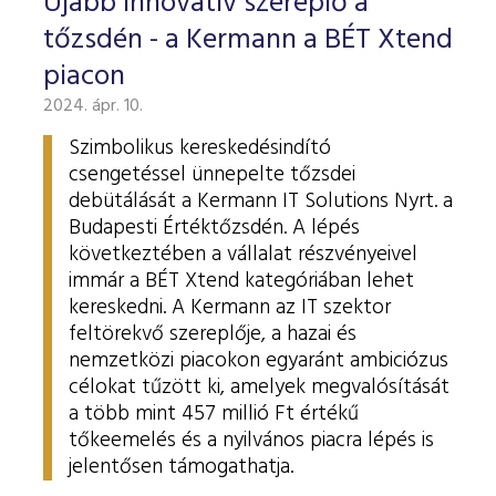
Újabb innovatív szereplő a
tőzsdén - a Kermann a BÉT Xtend
piacon
2024. ápr. 10.
Szimbolikus kereskedésindító
csengetéssel ünnepelte tőzsdei
debütálását a Kermann IT Solutions Nyrt. a
Budapesti Értéktőzsdén. A lépés
következtében a vállalat részvényeivel
immár a BÉT Xtend kategóriában lehet
kereskedni. A Kermann az IT szektor
feltörekvő szereplője, a hazai és
nemzetközi piacokon egyaránt ambiciózus
célokat tűzött ki, amelyek megvalósítását
a több mint 457 millió Ft értékű
tőkeemelés és a nyilvános piacra lépés is
jelentősen támogathatja.