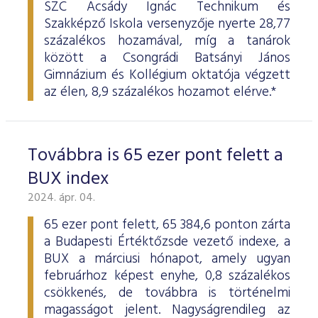
SZC Acsády Ignác Technikum és
Szakképző Iskola versenyzője nyerte 28,77
százalékos hozamával, míg a tanárok
között a Csongrádi Batsányi János
Gimnázium és Kollégium oktatója végzett
az élen, 8,9 százalékos hozamot elérve.*
Továbbra is 65 ezer pont felett a
BUX index
2024. ápr. 04.
65 ezer pont felett, 65 384,6 ponton zárta
a Budapesti Értéktőzsde vezető indexe, a
BUX a márciusi hónapot, amely ugyan
februárhoz képest enyhe, 0,8 százalékos
csökkenés, de továbbra is történelmi
magasságot jelent. Nagyságrendileg az