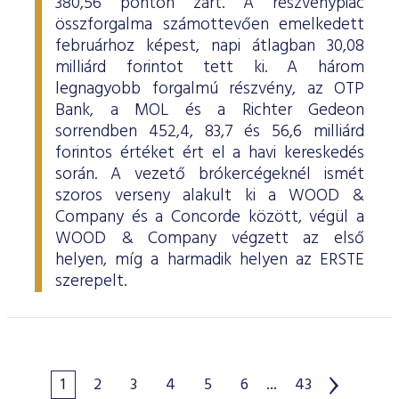
380,56 ponton zárt. A részvénypiac
összforgalma számottevően emelkedett
februárhoz képest, napi átlagban 30,08
milliárd forintot tett ki. A három
legnagyobb forgalmú részvény, az OTP
Bank, a MOL és a Richter Gedeon
sorrendben 452,4, 83,7 és 56,6 milliárd
forintos értéket ért el a havi kereskedés
során. A vezető brókercégeknél ismét
szoros verseny alakult ki a WOOD &
Company és a Concorde között, végül a
WOOD & Company végzett az első
helyen, míg a harmadik helyen az ERSTE
szerepelt.
1
2
3
4
5
6
...
43