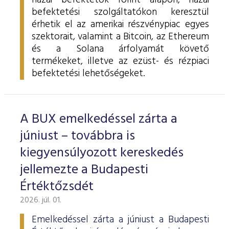
hazai befektetők forint alapon, hazai
befektetési szolgáltatókon keresztül
érhetik el az amerikai részvénypiac egyes
szektorait, valamint a Bitcoin, az Ethereum
és a Solana árfolyamát követő
termékeket, illetve az ezüst- és rézpiaci
befektetési lehetőségeket.
A BUX emelkedéssel zárta a
júniust – továbbra is
kiegyensúlyozott kereskedés
jellemezte a Budapesti
Értéktőzsdét
2026. júl. 01.
Emelkedéssel zárta a júniust a Budapesti