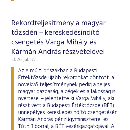
ESG Útmutató
Rekordteljesítmény a magyar
tőzsdén – kereskedésindító
csengetés Varga Mihály és
Kármán András részvételével
2026. júl. 17.
Az elmúlt időszakban a Budapesti
Értéktőzsde újabb rekordokat döntött, a
növekvő teljesítménynek pedig a teljes
magyar gazdaság, a cégek és a lakosság is
nyertesei – jelentette ki Varga Mihály, aki
részt vett a Budapesti Értéktőzsde (BÉT)
ünnepélyes kereskedésindító csengetésén
Kármán András pénzügyminiszterrel és
Tóth Tiborral, a BÉT vezérigazgatójával. A