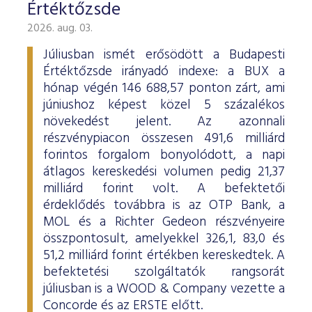
Határidős részvény és index
Árupiac
BÉT Xbond - Kötvénypiac növekedés támogatásához
Adatszolgáltatás
Befektetési jegyek
Értéktőzsde
RÓLUNK
Kereskedés
Közzététel
Származékos szekció
A tőzsdetagság általános szabályai
Tőzsdetagok elemzései
2026. aug. 03.
Határidős deviza
Gabona átlagárak
BÉTa piac
BÉT Mentor - Középvállalati szolgáltatások
Vendor tudástár
ETF-ek
Kereskedési naptár - 2026
Elemzések
Kiemelt információkat tartalmazó dokumentumok (KID)
A Budapesti Értéktőzsdéről
Áru szekció
BÉT ESG
Tőzsdei kereskedő cégek listája
Júliusban ismét erősödött a Budapesti
A tőzsdetagság és kereskedési jog megszerzése
Terméklista
Vendorok listája
Opciós deviza
Határidős gabona
Részvények
BÉT50 - Akikre büszkék lehetünk
Vendor irányelvek
Lezárult GINOP/ KMR programok
Kincstárjegyek
Kereskedési idő
Árjegyzés
A BÉT története
BÉT Campus
BÉTa Piac
Értéktőzsde irányadó indexe: a BUX a
Fenntarthatósági Jelentés
ZÖLD TERMÉKEK
Tőzsdetagok forgalma
A tőzsdetagság elbírálásával kapcsolatos eljárás
hónap végén 146 688,57 ponton zárt, ami
Termékkereső
Kibocsátók listája
Befektetőknek, végfelhasználóknak
Opciós részvény és index
Opciós gabona
ETF-ek
BÉT50 Klub - Inspiráló vállalatok közössége
Információszolgáltatási szerződés
Államkötvények
Bét közlemények
Volatilitási paraméterek
Sajtószoba
BÉT Stratégia
Videótár
BÉT ESG
júniushoz képest közel 5 százalékos
Tőzsdetagok által fizetendő díjak
Tájékoztató
Üzletkötők bejegyzése
Certifikát kereső
Elemzések BÉT kibocsátókról
Referencia adatok
Azonnali üzletek a gabona termékcsoportban
Vállalatfejlesztési képzés
Információszolgáltatási díjak
Jelzáloglevelek
növekedést jelent. Az azonnali
Karrier, állásajánlatok
Sajtóközlemények
BÉT Legek
BÉT e-Akadémia
Felelős társaságirányítás
Fenntarthatósági Jelentéstételi Útmutató
részvénypiacon összesen 491,6 milliárd
Tagsággal kapcsolatos díjak
Technikai információk
Zöld keretrendszerekről általában
Származékos piaci termékkereső
Kibocsátói hírek
Adatszolgáltatás - GYIK
BÉT Xmatch - Feltörekvő vállalatok és befektetők klubja
Technikai tudnivalók
Vállalati kötvények
Csodalámpa Alapítvány együttműködés
Szakmai cikkek és tanulmányok
Tőzsdelátogatás
forintos forgalom bonyolódott, a napi
Felelős Társaságirányítási Jelentés feltöltése
Monitoring jelentés
ESG archívum
Terméklista, zöld termékek
Tranzakciós díjak
MIFID II
átlagos kereskedési volumen pedig 21,37
Adatletöltés
Új kibocsátások
Adatszolgáltatás - kapcsolat
Certifikátok
Információs központ
Szakmai fórumok, előadások
Kochmeister-díj
milliárd forint volt. A befektetői
Monitoring jelentés
ESG a BÉT kibocsátói körében
Zöld virtuális platform
T7 Kereskedési rendszer
A Budapesti Árutőzsde historikus adatai
Ajánlások kibocsátóknak
MiFID II. megfelelés
érdeklődés továbbra is az OTP Bank, a
Zöld termékek
Közérdekű adatok
Sajtókapcsolat
BÉT Részvényfutam - Tőzsdejáték
ESG, ahogy a BÉT szakértői látják (videók, szakmai
MOL és a Richter Gedeon részvényeire
Xetra T7 SIMU Calendar
anyagok, prezentációk)
Árjegyzés
Vállalati tudástár
összpontosult, amelyekkel 326,1, 83,0 és
Családbarát munkahely
Imázs fotók
Partnerek képzései
51,2 milliárd forint értékben kereskedtek. A
ESG Konzultáció 2020
MiFID II ADATOK
Hitelpapír bevezetés
BÉT logók
befektetési szolgáltatók rangsorát
júliusban is a WOOD & Company vezette a
ESG Kibocsátói Fórum - 2021. március 31.
Concorde és az ERSTE előtt.