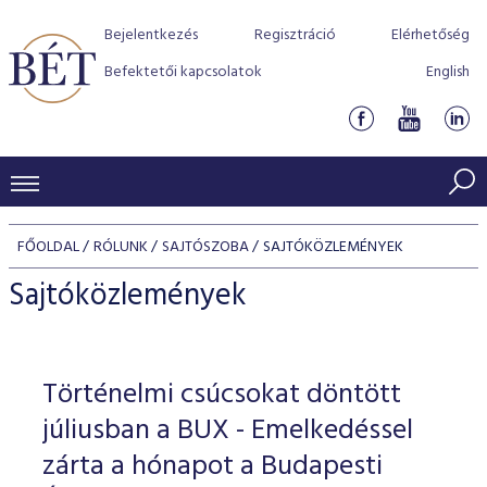
Bejelentkezés
Regisztráció
Elérhetőség
Befektetői kapcsolatok
English
KERESKEDÉSI ADATOK
FŐOLDAL
RÓLUNK
SAJTÓSZOBA
SAJTÓKÖZLEMÉNYEK
INDEXEK
BEFEKTETŐK
Sajtóközlemények
Részvényindexek
Piaci forgalom
Termékcsoportok
KIBOCSÁTÓK
Kötvényindexek
Kedvenc instrumentumok
Szabályozás
Indexek
Részvény és vállalati kötvény tőzsdei bevezetését támoga
Történelmi csúcsokat döntött
TŐZSDETAGOK
Jelzáloglevél indexek
program
Azonnali Piac
Alkalmazott díjstruktúra
BÉT szabályzatok
Részvény szekció
júliusban a BUX - Emelkedéssel
Tőzsdetagok, üzletkötők
VENDOROK
Vállalati kötvény indexek
Származékos piac
BÉT Xtend - Részvénypiac egyszerűen
Részvények
zárta a hónapot a Budapesti
Elszámolás
Befektetővédelem
Hitelpapír szekció
Útmutató a taggá váláshoz