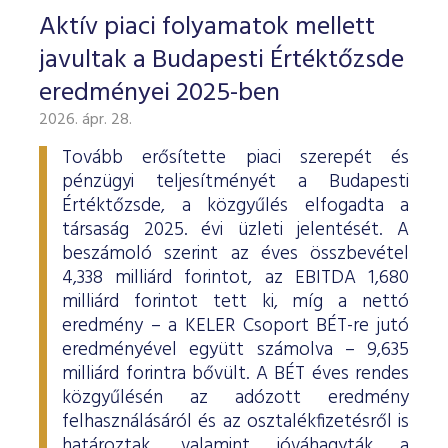
Aktív piaci folyamatok mellett
javultak a Budapesti Értéktőzsde
eredményei 2025-ben
2026. ápr. 28.
Tovább erősítette piaci szerepét és
pénzügyi teljesítményét a Budapesti
Értéktőzsde, a közgyűlés elfogadta a
társaság 2025. évi üzleti jelentését. A
beszámoló szerint az éves összbevétel
4,338 milliárd forintot, az EBITDA 1,680
milliárd forintot tett ki, míg a nettó
eredmény – a KELER Csoport BÉT-re jutó
eredményével együtt számolva – 9,635
milliárd forintra bővült. A BÉT éves rendes
közgyűlésén az adózott eredmény
felhasználásáról és az osztalékfizetésről is
határoztak, valamint jóváhagyták a