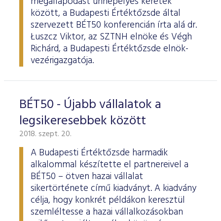
megállapodást ünnepélyes keretek
között, a Budapesti Értéktőzsde által
szervezett BÉT50 konferencián írta alá dr.
Łuszcz Viktor, az SZTNH elnöke és Végh
Richárd, a Budapesti Értéktőzsde elnök-
vezérigazgatója.
BÉT50 - Újabb vállalatok a
legsikeresebbek között
2018. szept. 20.
A Budapesti Értéktőzsde harmadik
alkalommal készítette el partnereivel a
BÉT50 – ötven hazai vállalat
sikertörténete című kiadványt. A kiadvány
célja, hogy konkrét példákon keresztül
szemléltesse a hazai vállalkozásokban