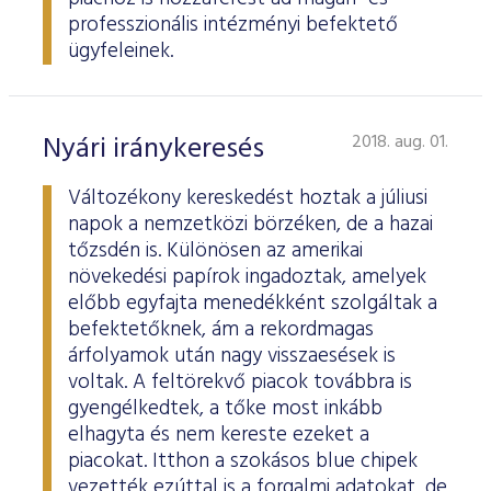
professzionális intézményi befektető
ügyfeleinek.
Nyári iránykeresés
2018. aug. 01.
Változékony kereskedést hoztak a júliusi
napok a nemzetközi börzéken, de a hazai
tőzsdén is. Különösen az amerikai
növekedési papírok ingadoztak, amelyek
előbb egyfajta menedékként szolgáltak a
befektetőknek, ám a rekordmagas
árfolyamok után nagy visszaesések is
voltak. A feltörekvő piacok továbbra is
gyengélkedtek, a tőke most inkább
elhagyta és nem kereste ezeket a
piacokat. Itthon a szokásos blue chipek
vezették ezúttal is a forgalmi adatokat, de