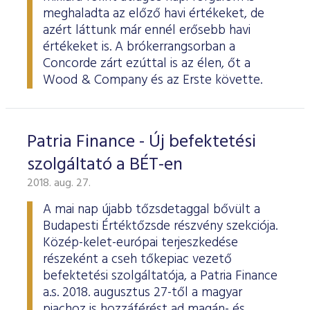
meghaladta az előző havi értékeket, de
azért láttunk már ennél erősebb havi
értékeket is. A brókerrangsorban a
Concorde zárt ezúttal is az élen, őt a
Wood & Company és az Erste követte.
Patria Finance - Új befektetési
szolgáltató a BÉT-en
2018. aug. 27.
A mai nap újabb tőzsdetaggal bővült a
Budapesti Értéktőzsde részvény szekciója.
Közép-kelet-európai terjeszkedése
részeként a cseh tőkepiac vezető
befektetési szolgáltatója, a Patria Finance
a.s. 2018. augusztus 27-től a magyar
piachoz is hozzáférést ad magán- és