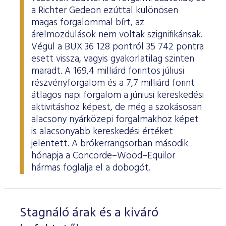
a Richter Gedeon ezúttal különösen
magas forgalommal bírt, az
árelmozdulások nem voltak szignifikánsak.
Végül a BUX 36 128 pontról 35 742 pontra
esett vissza, vagyis gyakorlatilag szinten
maradt. A 169,4 milliárd forintos júliusi
részvényforgalom és a 7,7 milliárd forint
átlagos napi forgalom a júniusi kereskedési
aktivitáshoz képest, de még a szokásosan
alacsony nyárközepi forgalmakhoz képet
is alacsonyabb kereskedési értéket
jelentett. A brókerrangsorban második
hónapja a Concorde–Wood–Equilor
hármas foglalja el a dobogót.
Stagnáló árak és a kiváró