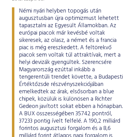
Némi nyári helyben topogás után
augusztusban újra optimizmust lehetett
tapasztalni az Egyesült Államokban. Az
európai piacok már kevésbé voltak
sikeresek, az olasz, a német és a francia
piac is még ereszkedett. A feltörekvő
piacok sem voltak túl attraktívak, mert a
helyi devizák gyengültek. Szerencsére
Magyarország ezúttal inkább a
tengerentúli trendet követte, a Budapesti
Értéktőzsde részvényszekciójában
emelkedtek az árak, elsősorban a blue
chipek, közülük is különösen a Richter
Gedeon javított sokat ebben a hónapban.
A BUX összességében 35742 pontról,
37233 pontig ívelt felfelé. A 190,2 milliárd
forintos augusztusi forgalom és a 8,6
milliárd forint átlagos napi forgalom is