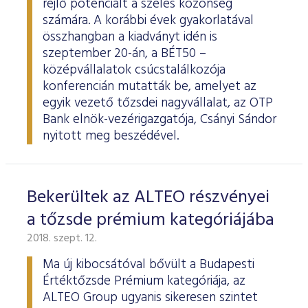
rejlő potenciált a széles közönség
számára. A korábbi évek gyakorlatával
összhangban a kiadványt idén is
szeptember 20-án, a BÉT50 –
középvállalatok csúcstalálkozója
konferencián mutatták be, amelyet az
egyik vezető tőzsdei nagyvállalat, az OTP
Bank elnök-vezérigazgatója, Csányi Sándor
nyitott meg beszédével.
Bekerültek az ALTEO részvényei
a tőzsde prémium kategóriájába
2018. szept. 12.
Ma új kibocsátóval bővült a Budapesti
Értéktőzsde Prémium kategóriája, az
ALTEO Group ugyanis sikeresen szintet