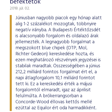
befektetők
2018. júl. 02.
Júniusban nagyobb piacok egy hónap alatt
alig 1-2 százalékot mozogtak, többnyire
negatív irányba. A Budapesti Értéktőzsdét
is alacsonyabb forgalom és oldalazó árak
jellemezték. A legnagyobb forgalmat a
megszokott blue chipek (OTP, Mol,
Richter Gedeon) kereskedése hozta, és
ezen meghatározó részvények jegyzései is
stabilak maradtak. Összességében a június
212,2 milliárd forintos forgalmat ért el, a
napi átlagforgalom 10,1 milliárd forintot
tett ki. Ez a kereskedési érték a májusi
forgalomtól elmaradt, igaz az áprilisit
felülmúlta. A brókerrangsorban a
Concorde-Wood éllovas kettős mellé
ezúttal az Equilor ért oda harmadikként.