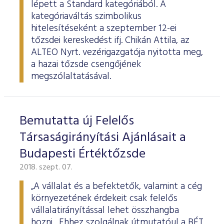
lépett a Standard kategóriából. A
kategóriaváltás szimbolikus
hitelesítéseként a szeptember 12-ei
tőzsdei kereskedést ifj. Chikán Attila, az
ALTEO Nyrt. vezérigazgatója nyitotta meg,
a hazai tőzsde csengőjének
megszólaltatásával.
Bemutatta új Felelős
Társaságirányítási Ajánlásait a
Budapesti Értéktőzsde
2018. szept. 07.
„A vállalat és a befektetők, valamint a cég
környezetének érdekeit csak felelős
vállalatirányítással lehet összhangba
hozni. Ehhez szolgálnak útmutatóul a BÉT