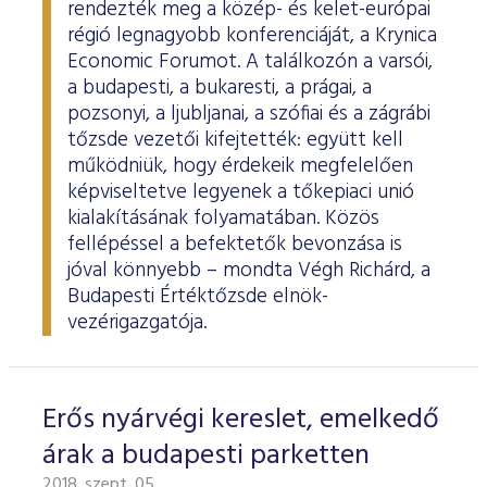
rendezték meg a közép- és kelet-európai
régió legnagyobb konferenciáját, a Krynica
Economic Forumot. A találkozón a varsói,
a budapesti, a bukaresti, a prágai, a
pozsonyi, a ljubljanai, a szófiai és a zágrábi
tőzsde vezetői kifejtették: együtt kell
működniük, hogy érdekeik megfelelően
képviseltetve legyenek a tőkepiaci unió
kialakításának folyamatában. Közös
fellépéssel a befektetők bevonzása is
jóval könnyebb – mondta Végh Richárd, a
Budapesti Értéktőzsde elnök-
vezérigazgatója.
Erős nyárvégi kereslet, emelkedő
árak a budapesti parketten
2018. szept. 05.