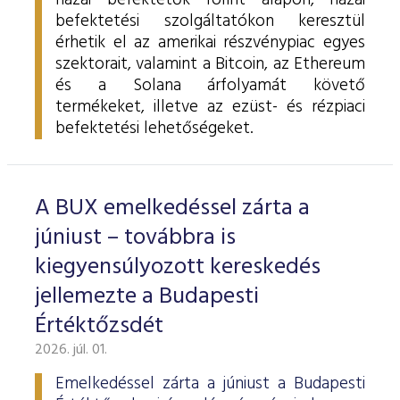
hazai befektetők forint alapon, hazai
befektetési szolgáltatókon keresztül
érhetik el az amerikai részvénypiac egyes
szektorait, valamint a Bitcoin, az Ethereum
és a Solana árfolyamát követő
termékeket, illetve az ezüst- és rézpiaci
befektetési lehetőségeket.
A BUX emelkedéssel zárta a
júniust – továbbra is
kiegyensúlyozott kereskedés
jellemezte a Budapesti
Értéktőzsdét
2026. júl. 01.
Emelkedéssel zárta a júniust a Budapesti