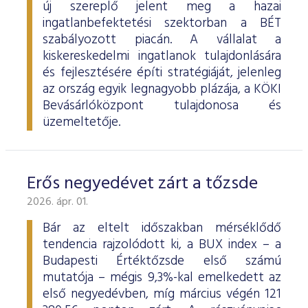
új szereplő jelent meg a hazai
ingatlanbefektetési szektorban a BÉT
szabályozott piacán. A vállalat a
kiskereskedelmi ingatlanok tulajdonlására
és fejlesztésére építi stratégiáját, jelenleg
az ország egyik legnagyobb plázája, a KÖKI
Bevásárlóközpont tulajdonosa és
üzemeltetője.
Erős negyedévet zárt a tőzsde
2026. ápr. 01.
Bár az eltelt időszakban mérséklődő
tendencia rajzolódott ki, a BUX index – a
Budapesti Értéktőzsde első számú
mutatója – mégis 9,3%-kal emelkedett az
első negyedévben, míg március végén 121