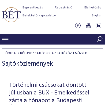
Bejelentkezés
Regisztráció
Elérhetőség
Befektetői kapcsolatok
English
KERESKEDÉSI ADATOK
FŐOLDAL
RÓLUNK
SAJTÓSZOBA
SAJTÓKÖZLEMÉNYEK
INDEXEK
BEFEKTETŐK
Sajtóközlemények
Részvényindexek
Piaci forgalom
Termékcsoportok
KIBOCSÁTÓK
Kötvényindexek
Kedvenc instrumentumok
Szabályozás
Indexek
Részvény és vállalati kötvény tőzsdei bevezetését támoga
Történelmi csúcsokat döntött
TŐZSDETAGOK
Jelzáloglevél indexek
program
Azonnali Piac
Alkalmazott díjstruktúra
BÉT szabályzatok
Részvény szekció
júliusban a BUX - Emelkedéssel
Tőzsdetagok, üzletkötők
VENDOROK
Vállalati kötvény indexek
Származékos piac
BÉT Xtend - Részvénypiac egyszerűen
Részvények
zárta a hónapot a Budapesti
Elszámolás
Befektetővédelem
Hitelpapír szekció
Útmutató a taggá váláshoz