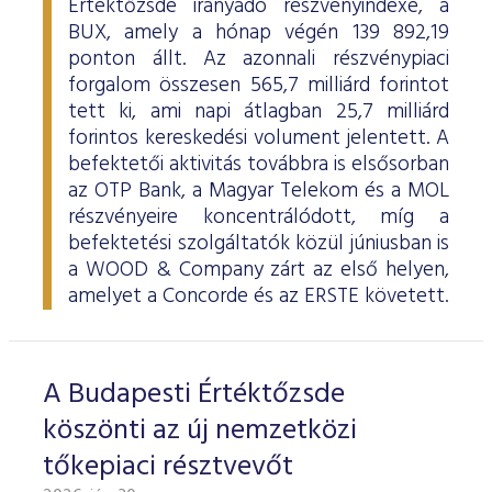
Értéktőzsde irányadó részvényindexe, a
BUX, amely a hónap végén 139 892,19
ponton állt. Az azonnali részvénypiaci
forgalom összesen 565,7 milliárd forintot
tett ki, ami napi átlagban 25,7 milliárd
forintos kereskedési volument jelentett. A
befektetői aktivitás továbbra is elsősorban
az OTP Bank, a Magyar Telekom és a MOL
részvényeire koncentrálódott, míg a
befektetési szolgáltatók közül júniusban is
a WOOD & Company zárt az első helyen,
amelyet a Concorde és az ERSTE követett.
A Budapesti Értéktőzsde
köszönti az új nemzetközi
tőkepiaci résztvevőt