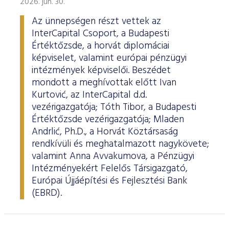
2026. jún. 30.
Az ünnepségen részt vettek az
InterCapital Csoport, a Budapesti
Értéktőzsde, a horvát diplomáciai
képviselet, valamint európai pénzügyi
intézmények képviselői. Beszédet
mondott a meghívottak előtt Ivan
Kurtović, az InterCapital d.d.
vezérigazgatója; Tóth Tibor, a Budapesti
Értéktőzsde vezérigazgatója; Mladen
Andrlić, Ph.D., a Horvát Köztársaság
rendkívüli és meghatalmazott nagykövete;
valamint Anna Avvakumova, a Pénzügyi
Intézményekért Felelős Társigazgató,
Európai Újjáépítési és Fejlesztési Bank
(EBRD).