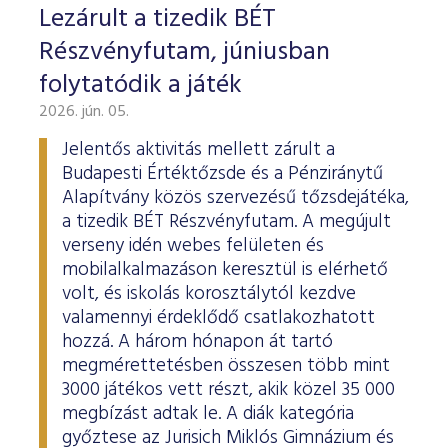
Lezárult a tizedik BÉT
Részvényfutam, júniusban
folytatódik a játék
2026. jún. 05.
Jelentős aktivitás mellett zárult a
Budapesti Értéktőzsde és a Pénziránytű
Alapítvány közös szervezésű tőzsdejátéka,
a tizedik BÉT Részvényfutam. A megújult
verseny idén webes felületen és
mobilalkalmazáson keresztül is elérhető
volt, és iskolás korosztálytól kezdve
valamennyi érdeklődő csatlakozhatott
hozzá. A három hónapon át tartó
megmérettetésben összesen több mint
3000 játékos vett részt, akik közel 35 000
megbízást adtak le. A diák kategória
győztese az Jurisich Miklós Gimnázium és