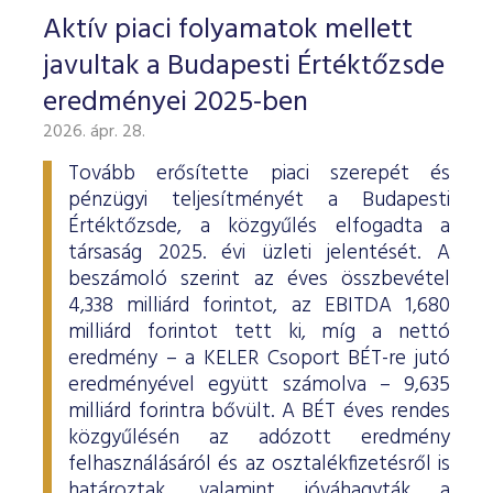
Aktív piaci folyamatok mellett
javultak a Budapesti Értéktőzsde
eredményei 2025-ben
2026. ápr. 28.
Tovább erősítette piaci szerepét és
pénzügyi teljesítményét a Budapesti
Értéktőzsde, a közgyűlés elfogadta a
társaság 2025. évi üzleti jelentését. A
beszámoló szerint az éves összbevétel
4,338 milliárd forintot, az EBITDA 1,680
milliárd forintot tett ki, míg a nettó
eredmény – a KELER Csoport BÉT-re jutó
eredményével együtt számolva – 9,635
milliárd forintra bővült. A BÉT éves rendes
közgyűlésén az adózott eredmény
felhasználásáról és az osztalékfizetésről is
határoztak, valamint jóváhagyták a