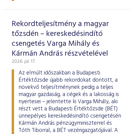
ESG Útmutató
Rekordteljesítmény a magyar
tőzsdén – kereskedésindító
csengetés Varga Mihály és
Kármán András részvételével
2026. júl. 17.
Az elmúlt időszakban a Budapesti
Értéktőzsde újabb rekordokat döntött, a
növekvő teljesítménynek pedig a teljes
magyar gazdaság, a cégek és a lakosság is
nyertesei – jelentette ki Varga Mihály, aki
részt vett a Budapesti Értéktőzsde (BÉT)
ünnepélyes kereskedésindító csengetésén
Kármán András pénzügyminiszterrel és
Tóth Tiborral, a BÉT vezérigazgatójával. A