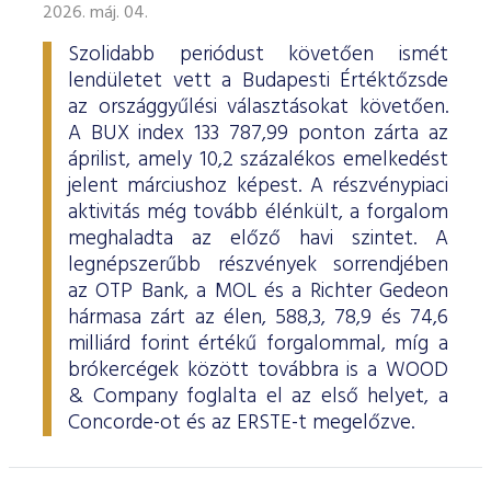
2026. máj. 04.
Szolidabb periódust követően ismét
lendületet vett a Budapesti Értéktőzsde
az országgyűlési választásokat követően.
A BUX index 133 787,99 ponton zárta az
áprilist, amely 10,2 százalékos emelkedést
jelent márciushoz képest. A részvénypiaci
aktivitás még tovább élénkült, a forgalom
meghaladta az előző havi szintet. A
legnépszerűbb részvények sorrendjében
az OTP Bank, a MOL és a Richter Gedeon
hármasa zárt az élen, 588,3, 78,9 és 74,6
milliárd forint értékű forgalommal, míg a
brókercégek között továbbra is a WOOD
& Company foglalta el az első helyet, a
Concorde-ot és az ERSTE-t megelőzve.