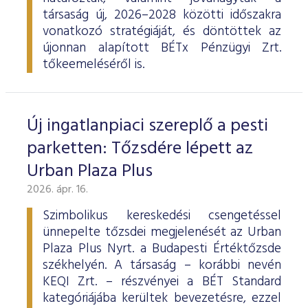
társaság új, 2026–2028 közötti időszakra
vonatkozó stratégiáját, és döntöttek az
újonnan alapított BÉTx Pénzügyi Zrt.
tőkeemeléséről is.
Új ingatlanpiaci szereplő a pesti
parketten: Tőzsdére lépett az
Urban Plaza Plus
2026. ápr. 16.
Szimbolikus kereskedési csengetéssel
ünnepelte tőzsdei megjelenését az Urban
Plaza Plus Nyrt. a Budapesti Értéktőzsde
székhelyén. A társaság – korábbi nevén
KEQI Zrt. – részvényei a BÉT Standard
kategóriájába kerültek bevezetésre, ezzel