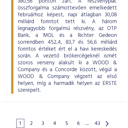
380,56 ponton zárt. A részvénypiac
összforgalma számottevően emelkedett
februárhoz képest, napi átlagban 30,08
milliárd forintot tett ki. A három
legnagyobb forgalmú részvény, az OTP
Bank, a MOL és a Richter Gedeon
sorrendben 452,4, 83,7 és 56,6 milliárd
forintos értéket ért el a havi kereskedés
során. A vezető brókercégeknél ismét
szoros verseny alakult ki a WOOD &
Company és a Concorde között, végül a
WOOD & Company végzett az első
helyen, míg a harmadik helyen az ERSTE
szerepelt.
1
2
3
4
5
6
...
43