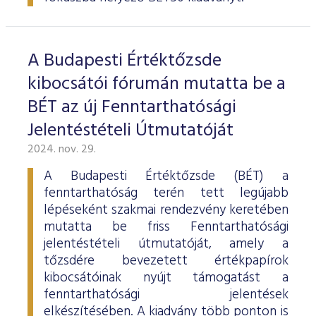
ESG Útmutató
A Budapesti Értéktőzsde
kibocsátói fórumán mutatta be a
BÉT az új Fenntarthatósági
Jelentéstételi Útmutatóját
2024. nov. 29.
A Budapesti Értéktőzsde (BÉT) a
fenntarthatóság terén tett legújabb
lépéseként szakmai rendezvény keretében
mutatta be friss Fenntarthatósági
jelentéstételi útmutatóját, amely a
tőzsdére bevezetett értékpapírok
kibocsátóinak nyújt támogatást a
fenntarthatósági jelentések
elkészítésében. A kiadvány több ponton is