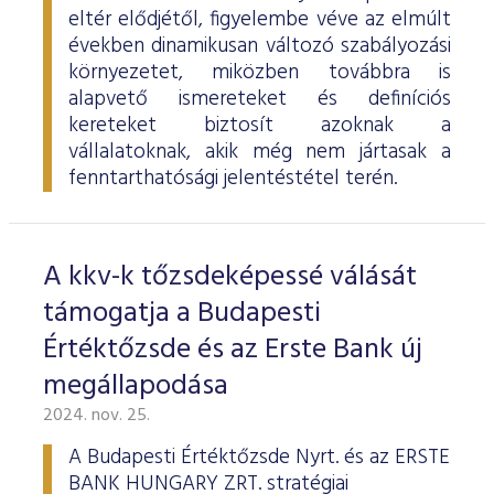
eltér elődjétől, figyelembe véve az elmúlt
években dinamikusan változó szabályozási
környezetet, miközben továbbra is
alapvető ismereteket és definíciós
kereteket biztosít azoknak a
vállalatoknak, akik még nem jártasak a
fenntarthatósági jelentéstétel terén.
A kkv-k tőzsdeképessé válását
támogatja a Budapesti
Értéktőzsde és az Erste Bank új
megállapodása
2024. nov. 25.
A Budapesti Értéktőzsde Nyrt. és az ERSTE
BANK HUNGARY ZRT. stratégiai