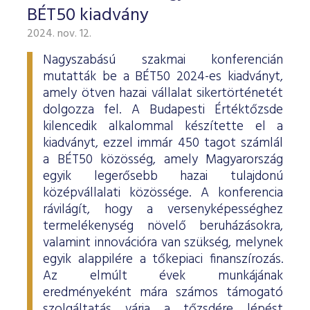
BÉT50 kiadvány
2024. nov. 12.
Nagyszabású szakmai konferencián
mutatták be a BÉT50 2024-es kiadványt,
amely ötven hazai vállalat sikertörténetét
dolgozza fel. A Budapesti Értéktőzsde
kilencedik alkalommal készítette el a
kiadványt, ezzel immár 450 tagot számlál
a BÉT50 közösség, amely Magyarország
egyik legerősebb hazai tulajdonú
középvállalati közössége. A konferencia
rávilágít, hogy a versenyképességhez
termelékenység növelő beruházásokra,
valamint innovációra van szükség, melynek
egyik alappilére a tőkepiaci finanszírozás.
Az elmúlt évek munkájának
eredményeként mára számos támogató
szolgáltatás várja a tőzsdére lépést