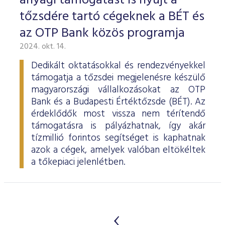
anyagi támogatást is nyújt a
tőzsdére tartó cégeknek a BÉT és
az OTP Bank közös programja
2024. okt. 14.
Dedikált oktatásokkal és rendezvényekkel
támogatja a tőzsdei megjelenésre készülő
magyarországi vállalkozásokat az OTP
Bank és a Budapesti Értéktőzsde (BÉT). Az
érdeklődők most vissza nem térítendő
támogatásra is pályázhatnak, így akár
tízmillió forintos segítséget is kaphatnak
azok a cégek, amelyek valóban eltökéltek
a tőkepiaci jelenlétben.