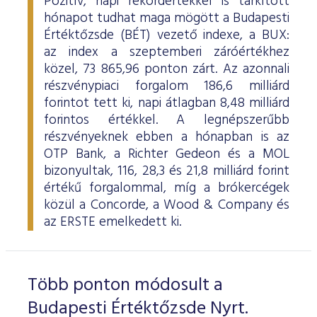
Pozitív, napi rekordértékkel is tarkított
hónapot tudhat maga mögött a Budapesti
Értéktőzsde (BÉT) vezető indexe, a BUX:
az index a szeptemberi záróértékhez
közel, 73 865,96 ponton zárt. Az azonnali
részvénypiaci forgalom 186,6 milliárd
forintot tett ki, napi átlagban 8,48 milliárd
forintos értékkel. A legnépszerűbb
részvényeknek ebben a hónapban is az
OTP Bank, a Richter Gedeon és a MOL
bizonyultak, 116, 28,3 és 21,8 milliárd forint
értékű forgalommal, míg a brókercégek
közül a Concorde, a Wood & Company és
az ERSTE emelkedett ki.
Több ponton módosult a
Budapesti Értéktőzsde Nyrt.