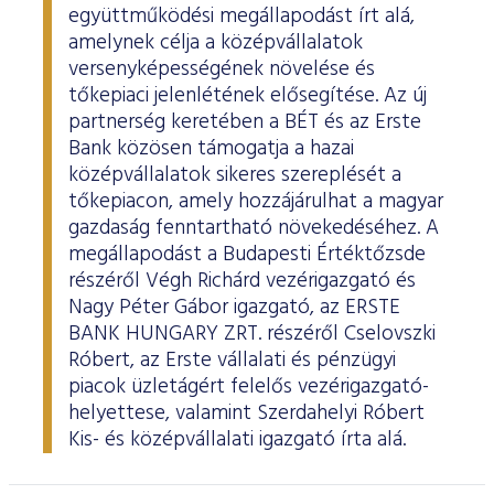
együttműködési megállapodást írt alá,
amelynek célja a középvállalatok
versenyképességének növelése és
tőkepiaci jelenlétének elősegítése. Az új
partnerség keretében a BÉT és az Erste
Bank közösen támogatja a hazai
középvállalatok sikeres szereplését a
tőkepiacon, amely hozzájárulhat a magyar
gazdaság fenntartható növekedéséhez. A
megállapodást a Budapesti Értéktőzsde
részéről Végh Richárd vezérigazgató és
Nagy Péter Gábor igazgató, az ERSTE
BANK HUNGARY ZRT. részéről Cselovszki
Róbert, az Erste vállalati és pénzügyi
piacok üzletágért felelős vezérigazgató-
helyettese, valamint Szerdahelyi Róbert
Kis- és középvállalati igazgató írta alá.