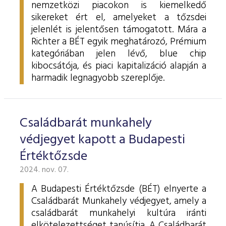
nemzetközi piacokon is kiemelkedő
sikereket ért el, amelyeket a tőzsdei
jelenlét is jelentősen támogatott. Mára a
Richter a BÉT egyik meghatározó, Prémium
kategóriában jelen lévő, blue chip
kibocsátója, és piaci kapitalizáció alapján a
harmadik legnagyobb szereplője.
Családbarát munkahely
védjegyet kapott a Budapesti
Értéktőzsde
2024. nov. 07.
A Budapesti Értéktőzsde (BÉT) elnyerte a
Családbarát Munkahely védjegyet, amely a
családbarát munkahelyi kultúra iránti
elkötelezettséget tanúsítja. A Családbarát