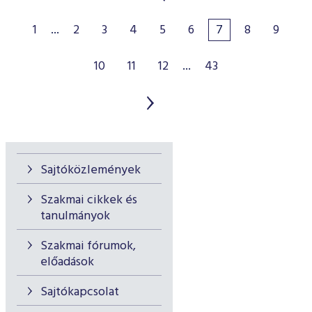
1
...
2
3
4
5
6
7
8
9
10
11
12
...
43
Sajtóközlemények
Szakmai cikkek és
tanulmányok
Szakmai fórumok,
előadások
Sajtókapcsolat