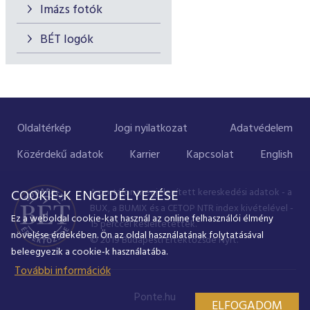
Imázs fotók
BÉT logók
Oldaltérkép
Jogi nyilatkozat
Adatvédelem
Közérdekű adatok
Karrier
Kapcsolat
English
A portálon megjelenített kereskedési adatok - a
COOKIE-K ENGEDÉLYEZÉSE
BUX, a BUMIX és a CETOP NTR index kivételével -
Ez a weboldal cookie-kat használ az online felhasználói élmény
15 perccel késleltetettek.
növelése érdekében. Ön az oldal használatának folytatásával
© 2019 Budapesti Értéktőzsde Nyrt.
beleegyezik a cookie-k használatába.
További információk
Ponte.hu
ELFOGADOM