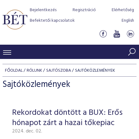
Bejelentkezés
Regisztráció
Elérhetőség
Befektetői kapcsolatok
English
KERESKEDÉSI ADATOK
FŐOLDAL
RÓLUNK
SAJTÓSZOBA
SAJTÓKÖZLEMÉNYEK
INDEXEK
BEFEKTETŐK
Sajtóközlemények
Részvényindexek
Piaci forgalom
Termékcsoportok
KIBOCSÁTÓK
Kötvényindexek
Kedvenc instrumentumok
Szabályozás
Indexek
Részvény és vállalati kötvény tőzsdei bevezetését támoga
Rekordokat döntött a BUX: Erős
TŐZSDETAGOK
Jelzáloglevél indexek
program
Azonnali Piac
Alkalmazott díjstruktúra
BÉT szabályzatok
Részvény szekció
hónapot zárt a hazai tőkepiac
Tőzsdetagok, üzletkötők
VENDOROK
Vállalati kötvény indexek
Származékos piac
BÉT Xtend - Részvénypiac egyszerűen
Részvények
Elszámolás
Befektetővédelem
2024. dec. 02.
Hitelpapír szekció
Útmutató a taggá váláshoz