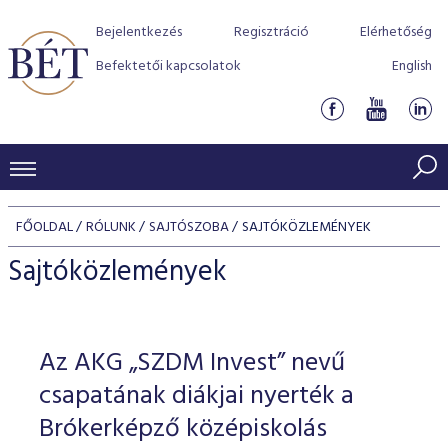
Bejelentkezés
Regisztráció
Elérhetőség
Befektetői kapcsolatok
English
KERESKEDÉSI ADATOK
FŐOLDAL
RÓLUNK
SAJTÓSZOBA
SAJTÓKÖZLEMÉNYEK
INDEXEK
BEFEKTETŐK
Sajtóközlemények
Részvényindexek
Piaci forgalom
Termékcsoportok
KIBOCSÁTÓK
Kötvényindexek
Kedvenc instrumentumok
Szabályozás
Indexek
Részvény és vállalati kötvény tőzsdei bevezetését támoga
Az AKG „SZDM Invest” nevű
TŐZSDETAGOK
Jelzáloglevél indexek
program
Azonnali Piac
Alkalmazott díjstruktúra
BÉT szabályzatok
Részvény szekció
csapatának diákjai nyerték a
Tőzsdetagok, üzletkötők
VENDOROK
Vállalati kötvény indexek
Származékos piac
BÉT Xtend - Részvénypiac egyszerűen
Részvények
Brókerképző középiskolás
Elszámolás
Befektetővédelem
Hitelpapír szekció
Útmutató a taggá váláshoz