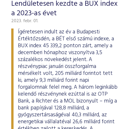
Lendületesen kezdte a BUX index
a 2023-as évet
2023. febr. 01.
Ígéretesen indult az év a Budapesti
Értéktőzsdén, a BÉT első számú indexe, a
BUX index 45 339,2 ponton zárt, amely a
decemberi hónaphoz viszonyítva 3,5
százalékos növekedést jelent. A
részvénypiac januári összforgalma
mérsékelt volt, 205 milliárd forintot tett
ki, amely 9,3 milliárd forint napi
forgalomnak felel meg. A három leginkább
kelendő részvénynek ezúttal is az OTP
Bank, a Richter és a MOL bizonyult – míg a
bank papírjával 128,8 milliárd, a
gyógyszertársaságéval 40,3 milliárd, az
energetikai vállalatéval 26,6 milliárd forint
értékben zajlott a kereskedés. A