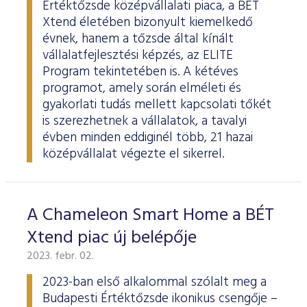
Értéktőzsde középvállalati piaca, a BÉT
Xtend életében bizonyult kiemelkedő
évnek, hanem a tőzsde által kínált
vállalatfejlesztési képzés, az ELITE
Program tekintetében is. A kétéves
programot, amely során elméleti és
gyakorlati tudás mellett kapcsolati tőkét
is szerezhetnek a vállalatok, a tavalyi
évben minden eddiginél több, 21 hazai
középvállalat végezte el sikerrel.
A Chameleon Smart Home a BÉT
Xtend piac új belépője
2023. febr. 02.
2023-ban első alkalommal szólalt meg a
Budapesti Értéktőzsde ikonikus csengője –