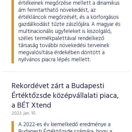
értékeinek megőrzése mellett a dinamikus
ám fenntartható növekedést, az
értékláncok megőrzését, és a körforgásos
gazdálkodást tűzte zászlójára. A magyar és
multinacionális ügyfeleket is kiszolgáló,
széles termékpalettával rendelkező
társaság további növekedési terveinek
megvalósítása érdekében döntött a
nyilvános piacra lépés mellett.
Rekordévet zárt a Budapesti
Értéktőzsde középvállalati piaca,
a BÉT Xtend
2023. jan. 10.
A 2022-es év kiemelkedő eredménye a
Budapesti Értéktőzsde számára, hogy a