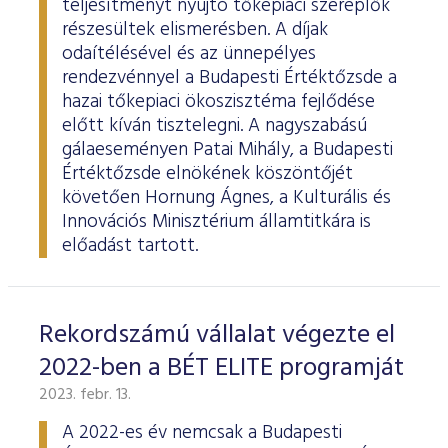
teljesítményt nyújtó tőkepiaci szereplők
részesültek elismerésben. A díjak
odaítélésével és az ünnepélyes
rendezvénnyel a Budapesti Értéktőzsde a
hazai tőkepiaci ökoszisztéma fejlődése
előtt kíván tisztelegni. A nagyszabású
gálaeseményen Patai Mihály, a Budapesti
Értéktőzsde elnökének köszöntőjét
követően Hornung Ágnes, a Kulturális és
Innovációs Minisztérium államtitkára is
előadást tartott.
Rekordszámú vállalat végezte el
2022-ben a BÉT ELITE programját
2023. febr. 13.
A 2022-es év nemcsak a Budapesti