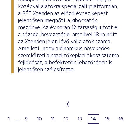
középvállalatokra specializált platformján,
a BÉT Xtenden az előző évhez képest
jelentősen megnőtt a kibocsátók
mezőnye. Az év során 12 társaság jutott el
a tőzsdei bevezetésig, amellyel 18-ra nőtt
az Xtenden jelen lévő vállalatok száma.
Amellett, hogy a dinamikus növekedés
szemlélteti a hazai tőkepiaci ökoszisztéma
fejlődését, a befektetők lehetőségeit is
jelentősen szélesítette.
1
...
9
10
11
12
13
14
15
16