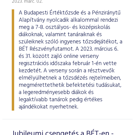
2023. márc. 02.
ESG Útmutató
A Budapesti Értéktőzsde és a Pénziránytű
Alapítvány nyolcadik alkalommal rendezi
meg a 7-8. osztályos- és középiskolás
diákoknak, valamint tanáraiknak és
szüleiknek szóló ingyenes tőzsdejátékot, a
BÉT Részvényfutamot. A 2023. március 6.
és 31. között zajló online verseny
regisztrációs időszaka február 1-én vette
kezdetét. A verseny során a résztvevők
elmélyülhetnek a tőzsdézés rejtelmeiben,
megmérettethetik befektetési tudásukat,
a legeredményesebb diákok és
legaktívabb tanárok pedig értékes
ajándékokat nyerhetnek.
Jubileumi csengetés a BÉT-en -