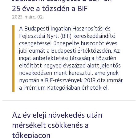
25 éve a tőzsdén a BIF
2023. márc. 02.
A Budapesti Ingatlan Hasznosítási és
Fejlesztési Nyrt. (BIF) kereskedésindító
csengetéssel ünnepelte huszonöt éves
jubileumát a Budapesti Értéktőzsdén. Az
ingatlanbefektetési társaság a tőzsdén
eltöltött negyed évszázad alatt jelentős
növekedésen ment keresztül, amelynek
nyomán a BIF-részvények 2018 óta immár
a Prémium Kategóriában érhetők el.
Az év eleji növekedés után
mérsékelt csökkenés a
tőkepiacon