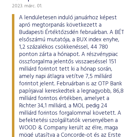
2023. márc. 01.
A lendületesen induló januárhoz képest
apró megtorpanás következett a
Budapesti Értéktőzsdén februárban. A BÉT
elsőszámú mutatója, a BUX index enyhe,
1,2 százalékos csökkenéssel, 44 780
ponton zárta a hónapot. A részvénypiac
összforgalma jelentős visszaeséssel 151
milliárd forintot tett ki a hónap során,
amely napi átlagra vetítve 7,5 milliárd
forintot jelent. Februárban is az OTP Bank
papírjaival kereskedtek a legnagyobb, 86,8
milliárd forintos értékben, amelyet a
Richter 34,1 milliárd, a MOL pedig 24
milliárd forintos forgalommal követett. A
befektetési szolgáltatók versenyében a
WOOD & Company került az élre, maga
mögé utasítva a Concorde-ot és az Erste