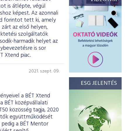
t is átlépte, végül
shoz képest. Az azonnali
 forintot tett ki, amely
 zárt az első helyen,
ktetési szolgáltatók
sodik-harmadik helyet az
ybevezetésre is sor
T Xtend piac.
2021. szept. 09.
ESG JELENTÉS
ényeivel a BÉT Xtend
a BÉT középvállalati
BÉT50 közösség
tagja
, 2020
ktetők együttműködését
 pedig a BÉT Mentor