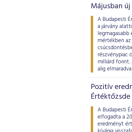
Májusban új 
A Budapesti É
a járvány alat
legmagasabb é
mértékben az 
csúcsdöntésben
részvénypiac ö
milliárd forin
alig elmaradva
Pozitív ered
Értéktőzsde
A Budapesti É
elfogadta a 20
eredményt ért
kívánja visszaf