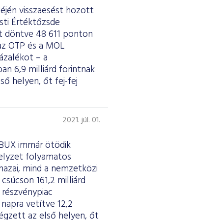
déjén visszaesést hozott
sti Értéktőzsde
t döntve 48 611 ponton
 az OTP és a MOL
ázalékot – a
an 6,9 milliárd forintnak
ő helyen, őt fej-fej
2021. júl. 01.
a BUX immár ötödik
helyzet folyamatos
 hazai, mind a nemzetközi
csúcson 161,2 milliárd
A részvénypiac
 napra vetítve 12,2
égzett az első helyen, őt