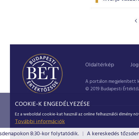
Oldaltérkép
Jog
A portálon megjelenített 
© 2019 Budapesti Értéktő
COOKIE-K ENGEDÉLYEZÉSE
Ez a weboldal cookie-kat használ az online felhasználói élmény nö
További információk
enapokon 8:30-kor folytatódik.
A kereskedés tőzsdenap