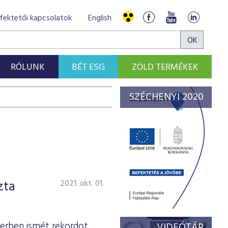
fektetői kapcsolatok
English
RÓLUNK
BÉT ESG
ZÖLD TERMÉKEK
SZÉCHENYI 2020
zta
2021. okt. 01.
erben ismét rekordot
VIDEÓTÁR