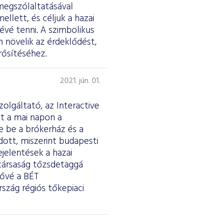
megszólaltatásával
ellett, és céljuk a hazai
évé tenni. A szimbolikus
n növelik az érdeklődést,
rősítéséhez.
2021. jún. 01.
olgáltató, az Interactive
st a mai napon a
e be a brókerház és a
dott, miszerint budapesti
jelentések a hazai
 társaság tőzsdetaggá
tővé a BÉT
szág régiós tőkepiaci