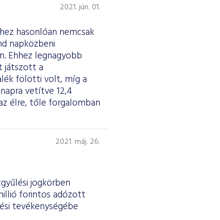
2021. jún. 01.
ekhez hasonlóan nemcsak
ind napközbeni
án. Ehhez legnagyobb
 játszott a
ék fölötti volt, míg a
 napra vetítve 12,4
az élre, tőle forgalomban
2021. máj. 26.
gyűlési jogkörben
illió forintos adózott
tési tevékenységébe