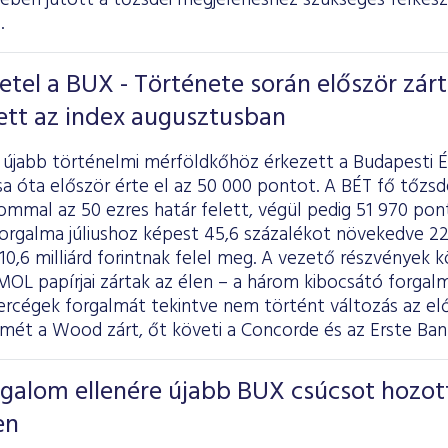
tében
jutott
a tőzsdei megjelenéshez szükséges felkész
.
el a BUX - Története során először zárt
ett az index augusztusban
újabb történelmi mérföldkőhöz érkezett a Budapesti 
sa óta először érte el az 50 000 pontot. A BÉT fő tőzs
lommal az 50 ezres határ felett, végül pedig 51 970 po
orgalma júliushoz képest 45,6 százalékot növekedve 221,
 10,6 milliárd forintnak felel meg. A vezető részvények
 MOL papírjai zártak az élen – a három kibocsátó forgal
ókercégek forgalmát tekintve nem történt változás az e
smét a Wood zárt, őt követi a Concorde és az Erste Ban
rgalom ellenére újabb BUX csúcsot hozot
en