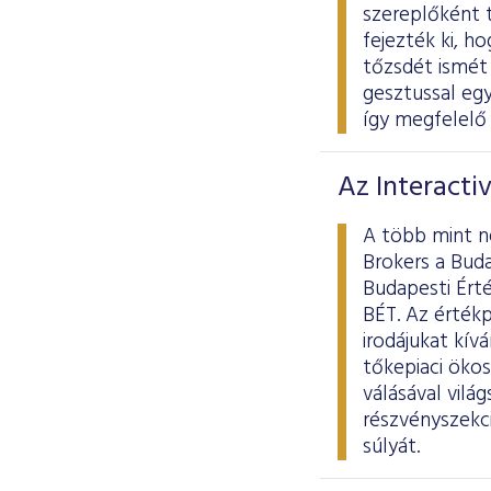
szereplőként 
fejezték ki, h
tőzsdét ismét 
gesztussal egy
így megfelelő 
Az Interacti
A több mint ne
Brokers a Buda
Budapesti Érté
BÉT. Az értékp
irodájukat kív
tőkepiaci öko
válásával vilá
részvényszekci
súlyát.