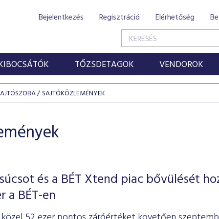
Bejelentkezés
Regisztráció
Elérhetőség
Be
KIBOCSÁTÓK
TŐZSDETAGOK
VENDOROK
SAJTÓSZOBA
SAJTÓKÖZLEMÉNYEK
lemények
úcsot és a BÉT Xtend piac bővülését ho
r a BÉT-en
, közel 52 ezer pontos záróértéket követően szeptemb