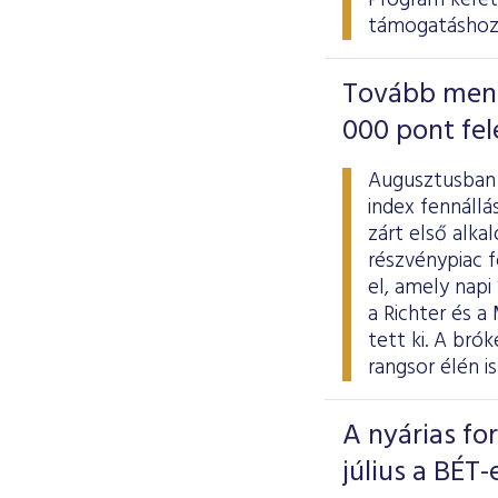
Program kere
támogatáshoz
Tovább menet
000 pont fel
Augusztusban 
index fennállá
zárt első alka
részvénypiac f
el, amely napi
a Richter és a
tett ki. A br
rangsor élén i
A nyárias fo
július a BÉT-