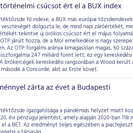
történelmi csúcsot ért el a BUX index
rtéktőzsde fő indexe, a BUX más európai tőzsdeindex
ti veszteségét dolgozta le, de mind napi záróértékét, m
rtékét tekintve új örökös csúcsot ért el május folyam
OTP járult hozza, de a Mol emelkedése is nagy szerepet
. Az OTP forgalmi aránya kimagaslóan magas, 60 százal
sszforgalma 247 milliárd forint lett, ez egy kereskedési
t. A brókercégek kereskedési rangsorában a Wood került 
 második a Concorde, akit az Erste követ.
ménnyel zárta az évet a Budapesti
rtéktőzsde Igazgatósága a pandémiás helyzet miatt köz
20. évi pénzügyi jelentést, amely alapján 2020-ban 118 m
 el a BÉT. Az eredményt teljes egészében a piacfejlesz
orgatni a társaság.