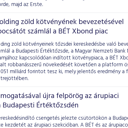
rde, majd az Erste.
Holding zöld kötvényének bevezetésével
bocsátót számlál a BÉT Xbond piac
lding zöld kötvényeinek tőzsdei kereskedésbe való be
ámlál a Budapesti Értéktőzsde, a Magyar Nemzeti Bank
mjához kapcsolódóan indított kötvénypiaca, a BÉT Xbon
alt robbanásszerű növekedését követően a platform ös
51 milliárd forintot tesz ki, mely jelentős eredmény a fe
trejöttében.
ámogatásával újra felpörög az árupiaci
a Budapesti Értéktőzsdén
reskedésindító csengetés jelezte csütörtökön a Budap
te kezdetét az árupiaci szekcióban. A BÉT és az árupiaco