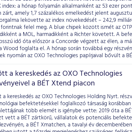
 index: a hónap folyamán alkalmanként az 53 ezer ponto
 zárt, amely 1,7 százalékos emelkedést jelent augusztu
orgalma lekövette az index növekedését – 242,9 milliárd
rd forintnak felel meg. A blue chipek között ismét az OTP
ikként a MOL, harmadikként a Richter követett. A befe
osszú idő óta először a Concorde végzett az élen, a má
 a Wood foglalta el. A hónap során továbbá egy részvén
nek nyomán az OXO Technologies papírjaival bővült a BÉ
t a kereskedés az OXO Technologies
vényeivel a BÉT Xtend piacon
a kereskedés az OXO Technologies Holding Nyrt. részv
nológiai befektetésekkel foglalkozó társaság korábban 
alettájának több elemét is igénybe vette: 2019 óta a 
zt vett
a BÉT zártkörű, vállalatok és potenciális befe
dezvényén, a BÉT Xmatchen, a tavalyi év decemberében