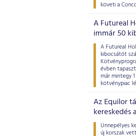
követi a Conco
A Futureal 
immár 50 ki
A Futureal Ho
kibocsátót sz
Kötvényprogra
évben tapaszt
már mintegy 1 0
kötvénypiac lé
Az Equilor t
kereskedés 
Ünnepélyes ke
új korszak vet