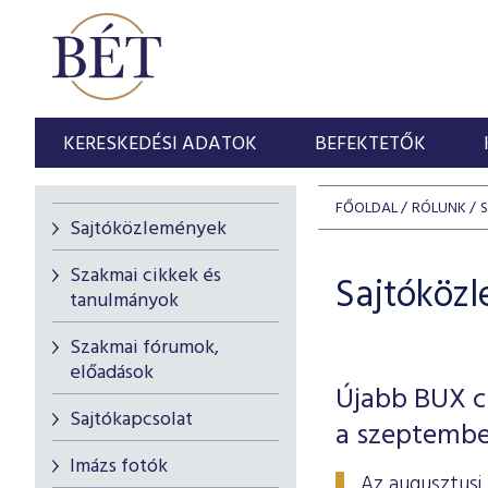
KERESKEDÉSI ADATOK
BEFEKTETŐK
FŐOLDAL
RÓLUNK
Sajtóközlemények
Szakmai cikkek és
Sajtóköz
tanulmányok
Szakmai fórumok,
előadások
Újabb BUX cs
Sajtókapcsolat
a szeptembe
Imázs fotók
Az augusztusi