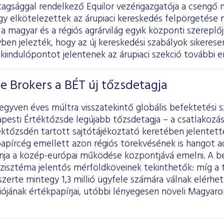
tagsággal rendelkező Equilor vezérigazgatója a csengő 
ogy elkötelezettek az árupiaci kereskedés felpörgetése m
a magyar és a régiós agrárvilág egyik központi szereplőj
ben jelezték, hogy az új kereskedési szabályok sikerese
kiindulópontot jelentenek az árupiaci szekció további e
ve Brokers a BÉT új tőzsdetagja
gyven éves múltra visszatekintő globális befektetési sz
pesti Értéktőzsde legújabb tőzsdetagja – a csatlakozá
ktőzsdén tartott sajtótájékoztató keretében jelentett
apírcég emellett azon régiós törekvésének is hangot a
ánja a közép-európai működése központjává emelni. A be
szisztéma jelentős mérföldköveinek tekinthetők: míg a
gszerte mintegy 1,3 millió ügyfele számára válnak elérhe
ójának értékpapírjai, utóbbi lényegesen növeli Magyaror