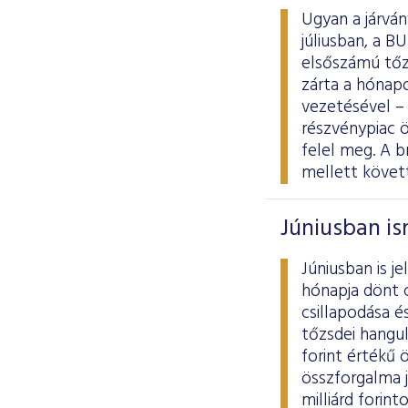
Ugyan a járván
júliusban, a 
elsőszámú tőz
zárta a hónapo
vezetésével – 
részvénypiac ö
felel meg. A b
mellett követ
Júniusban is
Júniusban is j
hónapja dönt 
csillapodása é
tőzsdei hangul
forint értékű 
összforgalma j
milliárd forin