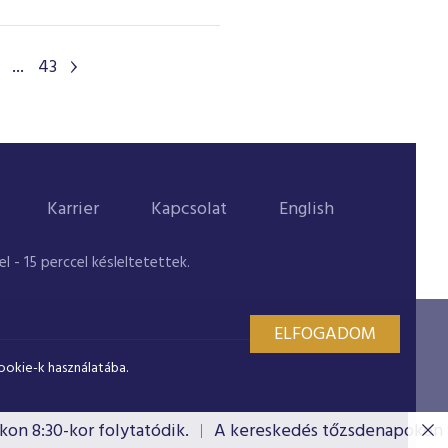
...
43
Karrier
Kapcsolat
English
 - 15 perccel késleltetettek.
ELFOGADOM
ookie-k használatába.
 8:30-kor folytatódik.
A kereskedés tőzsdenapokon 8:3