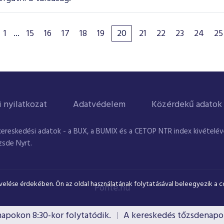
1
...
15
16
17
18
19
20
21
22
23
24
25
i nyilatkozat
Adatvédelem
Közérdekű adatok
kereskedési adatok - a BUX, a BUMIX és a CETOP NTR index kivételével
zsde Nyrt.
velése érdekében. Ön az oldal használatának folytatásával beleegyezik a c
Ponte.hu
okon 8:30-kor folytatódik.
A kereskedés tőzsdenapokon