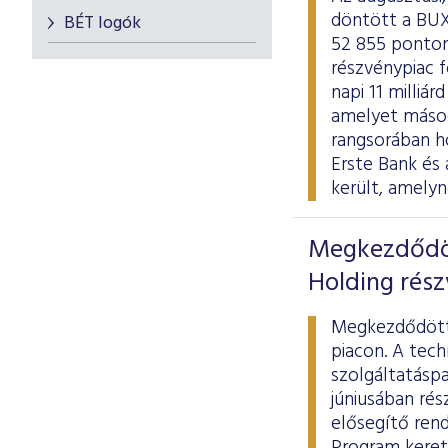
döntött a BUX
BÉT logók
52 855 ponton
részvénypiac f
napi 11 milliá
amelyet másod
rangsorában h
Erste Bank és
került, amely
Megkezdődöt
Holding rész
Megkezdődött 
piacon. A tech
szolgáltatásp
júniusában
rés
elősegítő ren