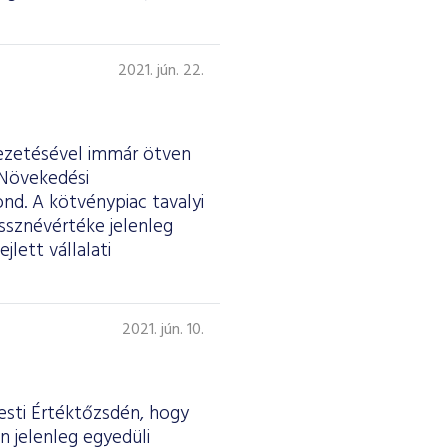
2021. jún. 22.
vezetésével immár ötven
 Növekedési
d. A kötvénypiac tavalyi
sznévértéke jelenleg
jlett vállalati
2021. jún. 10.
esti Értéktőzsdén, hogy
n jelenleg egyedüli