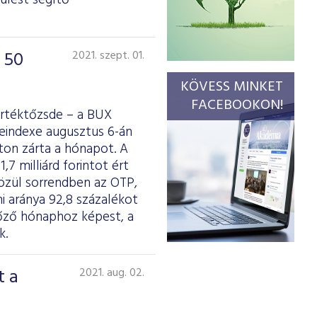
ülést segítő
 50
2021. szept. 01.
KÖVESS MINKET
FACEBOOKON!
Értéktőzsde – a BUX
deindexe augusztus 6-án
nton zárta a hónapot. A
7 milliárd forintot ért
 közül sorrendben az OTP,
mi aránya 92,8 százalékot
lőző hónaphoz képest, a
k.
t a
2021. aug. 02.