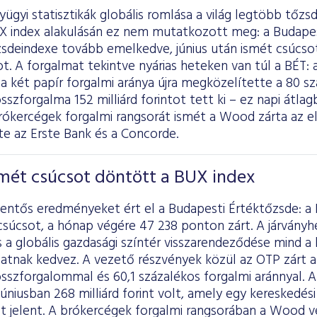
yügyi statisztikák globális romlása a világ legtöbb tőzs
BUX index alakulásán ez nem mutatkozott meg: a Budape
sdeindexe tovább emelkedve, június után ismét csúcso
t. A forgalmat tekintve nyárias heteken van túl a BÉT:
a két papír forgalmi aránya újra megközelítette a 80 sz
sszforgalma 152 milliárd forintot tett ki – ez napi átlagb
rókercégek forgalmi rangsorát ismét a Wood zárta az els
te az Erste Bank és a Concorde.
mét csúcsot döntött a BUX index
elentős eredményeket ért el a Budapesti Értéktőzsde: 
csúcsot, a hónap végére 47 238 ponton zárt. A járvány
s a globális gazdasági színtér visszarendeződése mind a
atnak kedvez. A vezető részvények közül az OTP zárt a 
összforgalommal és 60,1 százalékos forgalmi aránnyal. 
úniusban 268 milliárd forint volt, amely egy kereskedési
tot jelent. A brókercégek forgalmi rangsorában a Wood v