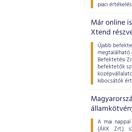
piaci értékelés
Már online i
Xtend részv
Újabb befekte
megtalálható c
Befektetési Zr
befektetők sz
középvállalato
kibocsátók ért
Magyarorszá
államkötvén
A mai nappal
(ÁKK Zrt.) s