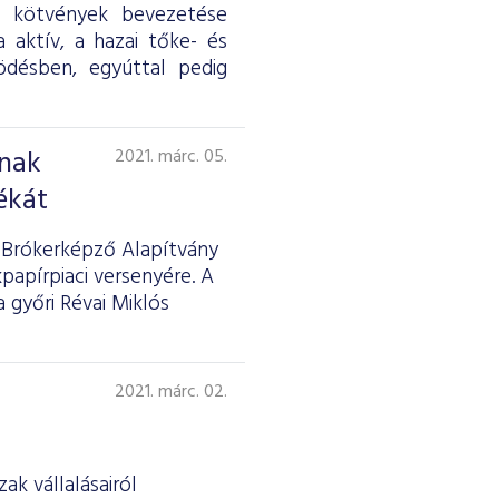
A kötvények bevezetése
 aktív, a hazai tőke- és
ödésben, egyúttal pedig
ának
2021. márc. 05.
ékát
i Brókerképző Alapítvány
papírpiaci versenyére. A
 győri Révai Miklós
2021. márc. 02.
ak vállalásairól