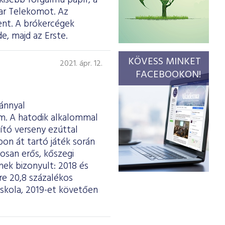
kisebb forgalmú papír, a
ar Telekomot. Az
elent. A brókercégek
e, majd az Erste.
KÖVESS MINKET
2021. ápr. 12.
FACEBOOKON!
vánnyal
m. A hatodik alkalommal
ító verseny ezúttal
on át tartó játék során
osan erős, kőszegi
nek bizonyult: 2018 és
re 20,8 százalékos
 iskola, 2019-et követően