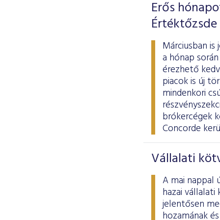
Erős hónapo
Értéktőzsde
Márciusban is 
a hónap során 
érezhető kedve
piacok is új t
mindenkori cs
részvényszekció
brókercégek k
Concorde kerül
Vállalati kö
A mai nappal ú
hazai vállalat
jelentősen meg
hozamának és 