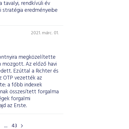
 tavalyi, rendkívüli év
si stratégia eredményeibe
2021. márc. 01.
ontnyira megközelítette
en mozgott. Az előző havi
ett. Ezúttal a Richter és
z OTP vezették az
te: a főbb indexek
ának összesített forgalma
cégek forgalmi
jd az Erste.
...
43