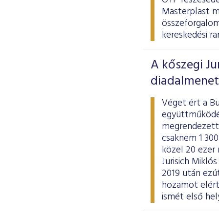
OTP részesedés
Masterplast m
összeforgalom 1
kereskedési ra
A kőszegi Ju
diadalmenet
Véget ért a Bu
együttműködés
megrendezett, 
csaknem 1 300
közel 20 ezer
Jurisich Mikló
2019 után ezút
hozamot elért 
ismét első he