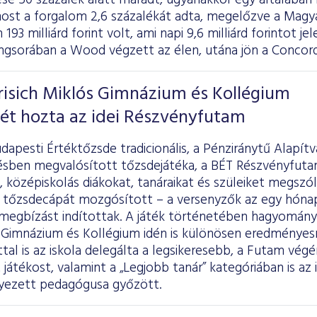
e 50 százalék alatt maradt, ugyanakkor egy általában 
ost a forgalom 2,6 százalékát adta, megelőzve a Magy
93 milliárd forint volt, ami napi 9,6 milliárd forintot j
ngsorában a Wood végzett az élen, utána jön a Concord
risich Miklós Gimnázium és Kollégium
ét hozta az idei Részvényfutam
dapesti Értéktőzsde tradicionális, a Pénziránytű Alapít
ben megvalósított tőzsdejátéka, a BÉT Részvényfuta
középiskolás diákokat, tanáraikat és szüleiket megszól
 tőzsdecápát mozgósított – a versenyzők az egy hónap
 megbízást indítottak. A játék történetében hagyomány
s Gimnázium és Kollégium idén is különösen eredményes
tal is az iskola delegálta a legsikeresebb, a Futam végé
játékost, valamint a „Legjobb tanár” kategóriában is az
lyezett pedagógusa győzött.