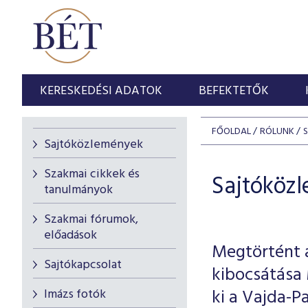
KERESKEDÉSI ADATOK
BEFEKTETŐK
FŐOLDAL
RÓLUNK
Sajtóközlemények
Szakmai cikkek és
Sajtóköz
tanulmányok
Szakmai fórumok,
előadások
Megtörtént a
Sajtókapcsolat
kibocsátása
ki a Vajda-P
Imázs fotók