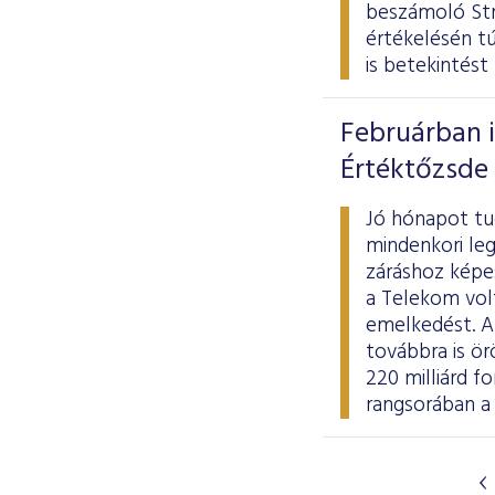
beszámoló
St
értékelésén tú
is betekintést 
Februárban i
Értéktőzsde 
Jó hónapot tu
mindenkori leg
záráshoz képes
a Telekom vol
emelkedést. A 
továbbra is ör
220 milliárd fo
rangsorában a 