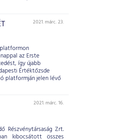
ÉT
2021. márc. 23.
 platformon
 nappal az Erste
edést, így újabb
dapesti Értéktőzsde
ó platformján jelen lévő
2021. márc. 16.
ő Részvénytársaság Zrt.
ban kibocsátott összes