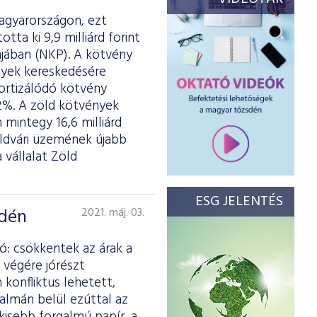
Magyarországon, ezt
tta ki 9,9 milliárd forint
ában (NKP). A kötvény
ények kereskedésére
mortizálódó kötvény
2%. A zöld kötvények
 mintegy 16,6 milliárd
földvári üzemének újabb
vállalat Zöld
ESG JELENTÉS
sdén
2021. máj. 03.
ó: csökkentek az árak a
 végére jórészt
 konfliktus lehetett,
almán belül ezúttal az