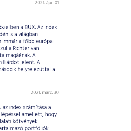
2021. ápr. 01.
közelben a BUX. Az index
én is a világban
án immár a főbb európai
zül a Richter van
tta magáénak. A
lliárdot jelent. A
sodik helyre ezúttal a
2021. márc. 30.
: az index számítása a
a lépéssel amellett, hogy
lalati kötvények
artalmazó portfóliók