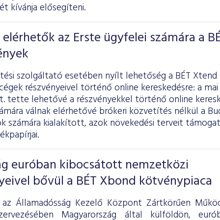
ét kívánja elősegíteni.
s elérhetők az Erste ügyfelei számára a B
ények
tési szolgáltató esetében nyílt lehetőség a BÉT Xtend
égek részvényeivel történő online kereskedésre: a mai
t. tette lehetővé a részvényekkel történő online keresk
ámára válnak elérhetővé brókeri közvetítés nélkül a Bu
k számára kialakított, azok növekedési terveit támogat
ékpapírjai.
g euróban kibocsátott nemzetközi
yeivel bővül a BÉT Xbond kötvénypiaca
 az Államadósság Kezelő Központ Zártkörűen Működ
zervezésében Magyarország által külföldön, euró