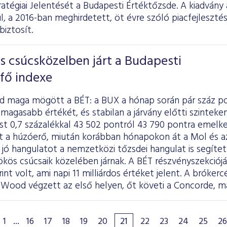
ratégiai Jelentését
a Budapesti Értéktőzsde. A kiadvány a
l, a 2016-ban meghirdetett, öt évre szóló piacfejleszté
biztosít.
s csúcsközelben járt a Budapesti
fő indexe
d maga mögött a BÉT: a BUX a hónap során pár száz p
magasabb értékét, és stabilan a járvány előtti szintek
t 0,7 százalékkal 43 502 pontról 43 790 pontra emelked
t a húzóerő, miután korábban hónapokon át a Mol és a
jó hangulatot a nemzetközi tőzsdei hangulat is segítet
ökös csúcsaik közelében járnak. A BÉT részvényszekciój
rint volt, ami napi 11 milliárdos értéket jelent. A bróker
Wood végzett az első helyen, őt követi a Concorde, ma
1
...
16
17
18
19
20
21
22
23
24
25
26