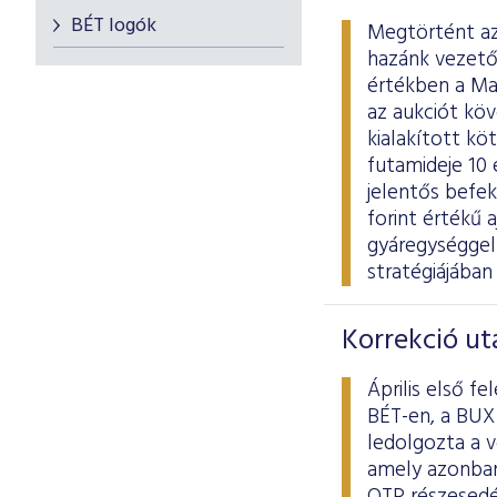
BÉT logók
Megtörtént az 
hazánk vezető h
értékben a Ma
az aukciót köv
kialakított kö
futamideje 10
jelentős befek
forint értékű 
gyáregységgel
stratégiájában 
Korrekció ut
Április első f
BÉT-en, a BUX 
ledolgozta a v
amely azonban