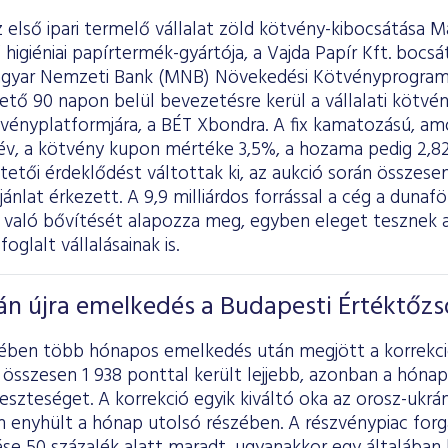
első ipari termelő vállalat zöld kötvény-kibocsátása 
igiéniai papírtermék-gyártója, a Vajda Papír Kft. bocsáto
gyar Nemzeti Bank (MNB) Növekedési Kötvényprogramj
ető 90 napon belül bevezetésre kerül a vállalati kötv
tvényplatformjára, a BÉT Xbondra. A fix kamatozású, a
 év, a kötvény kupon mértéke 3,5%, a hozama pedig 2,8
tetői érdeklődést váltottak ki, az aukció során összesen
ajánlat érkezett. A 9,9 milliárdos forrással a cég a duna
 való bővítését alapozza meg, egyben eleget tesznek a 
foglalt vállalásainak is.
án újra emelkedés a Budapesti Értéktőz
elében több hónapos emelkedés után megjött a korrekci
összesen 1 938 ponttal került lejjebb, azonban a hónap
eszteséget. A korrekció egyik kiváltó oka az orosz-ukrán
 enyhült a hónap utolsó részében. A részvénypiac forg