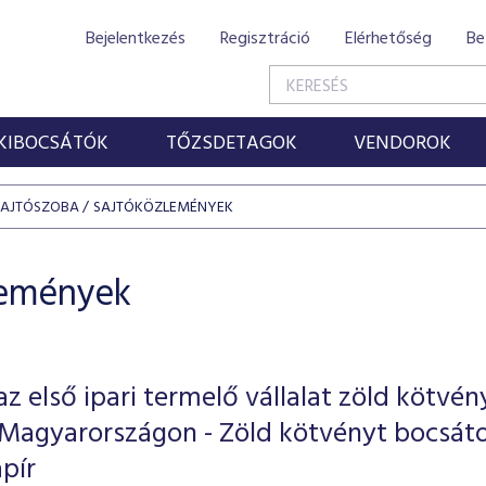
Bejelentkezés
Regisztráció
Elérhetőség
Be
KIBOCSÁTÓK
TŐZSDETAGOK
VENDOROK
SAJTÓSZOBA
SAJTÓKÖZLEMÉNYEK
lemények
z első ipari termelő vállalat zöld kötvén
 Magyarországon - Zöld kötvényt bocsát
apír