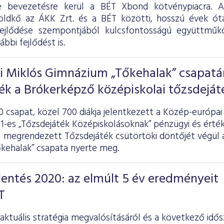
e bevezetésre kerül a BÉT Xbond kötvénypiacra. 
öldkő az ÁKK Zrt. és a BÉT közötti, hosszú évek óta
fejlődése szempontjából kulcsfontosságú együttműk
ábbi fejlődést is.
ai Miklós Gimnázium „Tőkehalak” csapat
ték a Brókerképző középiskolai tőzsdeját
0 csapat, közel 700 diákja jelentkezett a Közép-európa
-es „Tőzsdejáték Középiskolásoknak” pénzügyi és érték
 megrendezett Tőzsdejáték csütörtöki döntőjét végül a
kehalak” csapata nyerte meg.
elentés 2020: az elmúlt 5 év eredményeit
T
ktuális stratégia megvalósításáról és a következő idősz