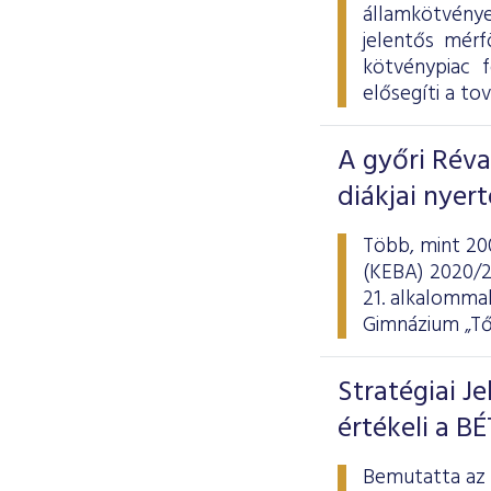
államkötvény
jelentős mérf
kötvénypiac 
elősegíti a tov
A győri Rév
diákjai nyer
Több, mint 20
(KEBA) 2020/21
21. alkalommal
Gimnázium „Tő
Stratégiai J
értékeli a BÉ
Bemutatta az a