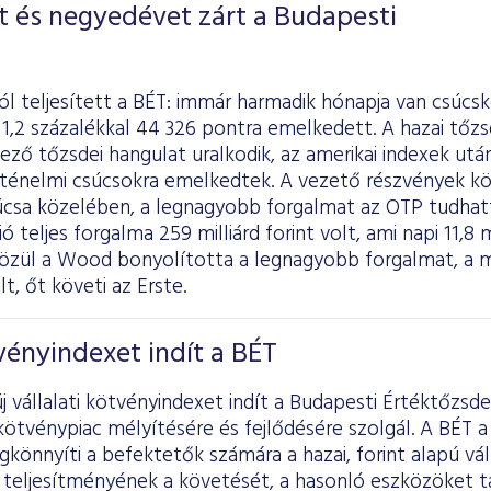
t és negyedévet zárt a Budapesti
jól teljesített a BÉT: immár harmadik hónapja van csúcs
1,2 százalékkal 44 326 pontra emelkedett. A hazai tőzsd
ző tőzsdei hangulat uralkodik, az amerikai indexek ut
örténelmi csúcsokra emelkedtek. A vezető részvények kö
úcsa közelében, a legnagyobb forgalmat az OTP tudha
 teljes forgalma 259 milliárd forint volt, ami napi 11,8 mi
özül a Wood bonyolította a legnagyobb forgalmat, a má
t, őt követi az Erste.
tvényindexet indít a BÉT
j vállalati kötvényindexet indít a Budapesti Értéktőzsde
i kötvénypiac mélyítésére és fejlődésére szolgál. A BÉT 
könnyíti a befektetők számára a hazai, forint alapú vál
teljesítményének a követését, a hasonló eszközöket t