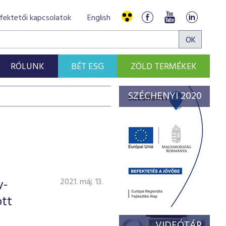
fektetői kapcsolatok
English
RÓLUNK
BÉT ESG
ZÖLD TERMÉKEK
SZÉCHENYI 2020
y-
2021. máj. 13.
ott
VIDEÓTÁR