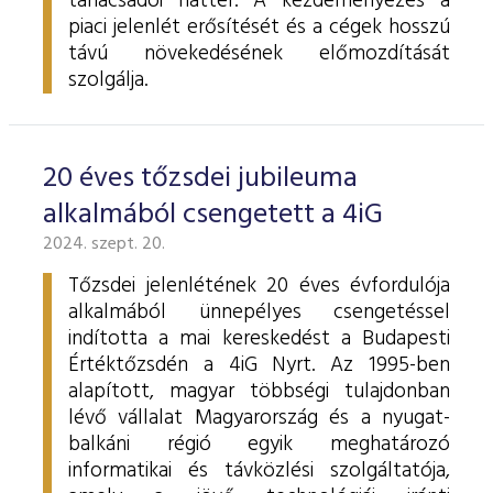
tanácsadói háttér. A kezdeményezés a
piaci jelenlét erősítését és a cégek hosszú
távú növekedésének előmozdítását
szolgálja.
20 éves tőzsdei jubileuma
alkalmából csengetett a 4iG
2024. szept. 20.
Tőzsdei jelenlétének 20 éves évfordulója
alkalmából ünnepélyes csengetéssel
indította a mai kereskedést a Budapesti
Értéktőzsdén a 4iG Nyrt. Az 1995-ben
alapított, magyar többségi tulajdonban
lévő vállalat Magyarország és a nyugat-
balkáni régió egyik meghatározó
informatikai és távközlési szolgáltatója,