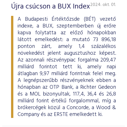
ESG Útmutató
Újra csúcson a BUX Index
2024. okt. 01.
A Budapesti Értéktőzsde (BÉT) vezető
indexe, a BUX, szeptemberben új erőre
kapva folytatta az előző hónapokban
látott emelkedést: a mutató 73 896,18
ponton zárt, amely 1,4 százalékos
növekedést jelent augusztushoz képest.
Az azonnali részvénypiac forgalma 209,47
milliárd forintot tett ki, amely napi
átlagban 9,97 milliárd forintnak felel meg.
A legnépszerűbb részvényeknek ebben a
hónapban az OTP Bank, a Richter Gedeon
és a MOL bizonyultak, 117,4, 36,4 és 26,8
milliárd forint értékű forgalommal, míg a
brókercégek közül a Concorde, a Wood &
Company és az ERSTE emelkedett ki.