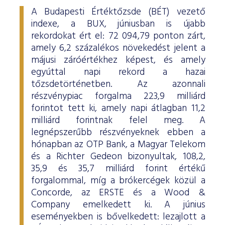
A Budapesti Értéktőzsde (BÉT) vezető
indexe, a BUX, júniusban is újabb
rekordokat ért el: 72 094,79 ponton zárt,
amely 6,2 százalékos növekedést jelent a
májusi záróértékhez képest, és amely
egyúttal napi rekord a hazai
tőzsdetörténetben. Az azonnali
részvénypiac forgalma 223,9 milliárd
forintot tett ki, amely napi átlagban 11,2
milliárd forintnak felel meg. A
legnépszerűbb részvényeknek ebben a
hónapban az OTP Bank, a Magyar Telekom
és a Richter Gedeon bizonyultak, 108,2,
35,9 és 35,7 milliárd forint értékű
forgalommal, míg a brókercégek közül a
Concorde, az ERSTE és a Wood &
Company emelkedett ki. A június
eseményekben is bővelkedett: lezajlott a