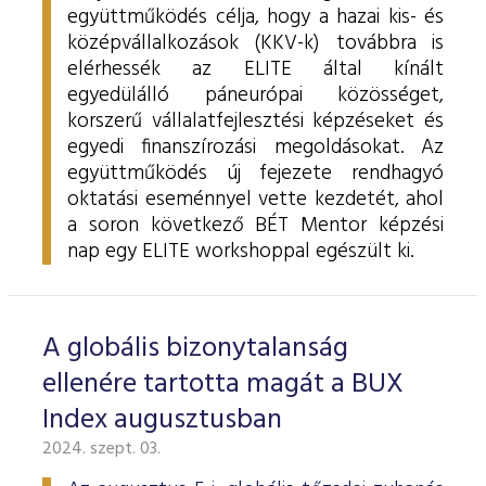
együttműködés célja, hogy a hazai kis- és
középvállalkozások (KKV-k) továbbra is
elérhessék az ELITE által kínált
egyedülálló páneurópai közösséget,
korszerű vállalatfejlesztési képzéseket és
egyedi finanszírozási megoldásokat. Az
együttműködés új fejezete rendhagyó
oktatási eseménnyel vette kezdetét, ahol
a soron következő BÉT Mentor képzési
nap egy ELITE workshoppal egészült ki.
A globális bizonytalanság
ellenére tartotta magát a BUX
Index augusztusban
2024. szept. 03.