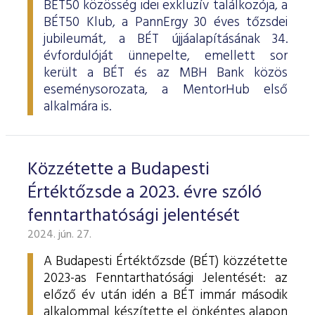
BÉT50 közösség idei exkluzív találkozója, a
BÉT50 Klub, a PannErgy 30 éves tőzsdei
jubileumát, a BÉT újjáalapításának 34.
évfordulóját ünnepelte, emellett sor
került a BÉT és az MBH Bank közös
eseménysorozata, a MentorHub első
alkalmára is.
Közzétette a Budapesti
Értéktőzsde a 2023. évre szóló
fenntarthatósági jelentését
2024. jún. 27.
A Budapesti Értéktőzsde (BÉT) közzétette
2023-as Fenntarthatósági Jelentését: az
előző év után idén a BÉT immár második
alkalommal készítette el önkéntes alapon