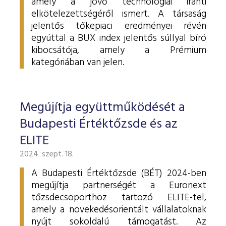
amely a jövő technológiái iránti
elkötelezettségéről ismert. A társaság
jelentős tőkepiaci eredményei révén
egyúttal a BUX index jelentős súllyal bíró
kibocsátója, amely a Prémium
kategóriában van jelen.
Megújítja együttműködését a
Budapesti Értéktőzsde és az
ELITE
2024. szept. 18.
A Budapesti Értéktőzsde (BÉT) 2024-ben
megújítja partnerségét a Euronext
tőzsdecsoporthoz tartozó ELITE-tel,
amely a növekedésorientált vállalatoknak
nyújt sokoldalú támogatást. Az