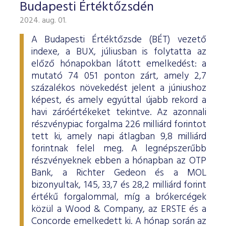
Budapesti Értéktőzsdén
2024. aug. 01.
A Budapesti Értéktőzsde (BÉT) vezető
indexe, a BUX, júliusban is folytatta az
előző hónapokban látott emelkedést: a
mutató 74 051 ponton zárt, amely 2,7
százalékos növekedést jelent a júniushoz
képest, és amely egyúttal újabb rekord a
havi záróértékeket tekintve. Az azonnali
részvénypiac forgalma 226 milliárd forintot
tett ki, amely napi átlagban 9,8 milliárd
forintnak felel meg. A legnépszerűbb
részvényeknek ebben a hónapban az OTP
Bank, a Richter Gedeon és a MOL
bizonyultak, 145, 33,7 és 28,2 milliárd forint
értékű forgalommal, míg a brókercégek
közül a Wood & Company, az ERSTE és a
Concorde emelkedett ki. A hónap során az