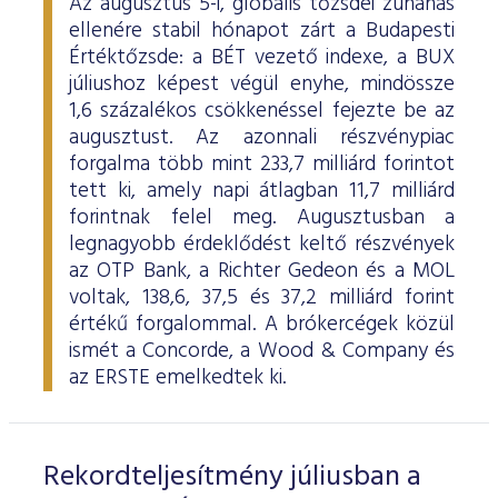
Az augusztus 5-i, globális tőzsdei zuhanás
ellenére stabil hónapot zárt a Budapesti
Értéktőzsde: a BÉT vezető indexe, a BUX
júliushoz képest végül enyhe, mindössze
1,6 százalékos csökkenéssel fejezte be az
augusztust. Az azonnali részvénypiac
forgalma több mint 233,7 milliárd forintot
tett ki, amely napi átlagban 11,7 milliárd
forintnak felel meg. Augusztusban a
legnagyobb érdeklődést keltő részvények
az OTP Bank, a Richter Gedeon és a MOL
voltak, 138,6, 37,5 és 37,2 milliárd forint
értékű forgalommal. A brókercégek közül
ismét a Concorde, a Wood & Company és
az ERSTE emelkedtek ki.
Rekordteljesítmény júliusban a