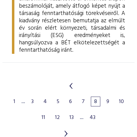
beszámolóját, amely átfogó képet nyújt a
társaság fenntarthatósági törekvéseiről. A
kiadvány részletesen bemutatja az elmúlt
év során elért környezeti, társadalmi és
irányítási (ESG) eredményeket is,
hangsúlyozva a BÉT elkötelezettségét a
fenntarthatóság iránt.
1
...
3
4
5
6
7
8
9
10
11
12
13
...
43