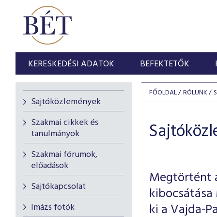
KERESKEDÉSI ADATOK
BEFEKTETŐK
FŐOLDAL
RÓLUNK
Sajtóközlemények
Szakmai cikkek és
Sajtóköz
tanulmányok
Szakmai fórumok,
előadások
Megtörtént a
Sajtókapcsolat
kibocsátása
ki a Vajda-P
Imázs fotók