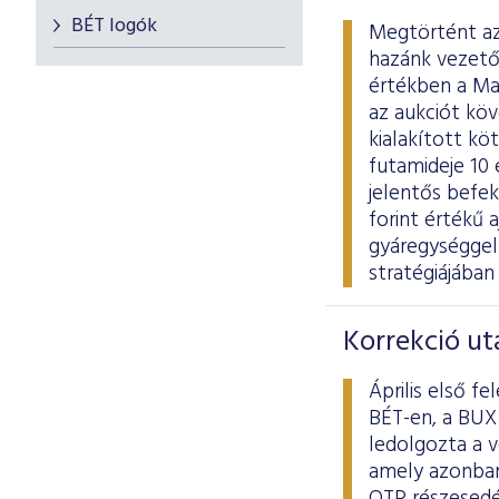
BÉT logók
Megtörtént az 
hazánk vezető h
értékben a Ma
az aukciót köv
kialakított kö
futamideje 10
jelentős befek
forint értékű 
gyáregységgel
stratégiájában 
Korrekció ut
Április első f
BÉT-en, a BUX 
ledolgozta a v
amely azonban