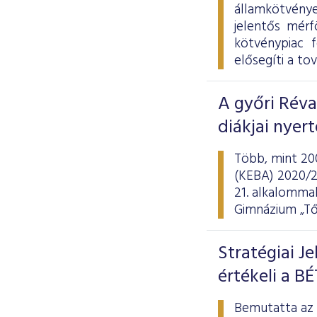
államkötvény
jelentős mérf
kötvénypiac 
elősegíti a tov
A győri Rév
diákjai nyer
Több, mint 20
(KEBA) 2020/21
21. alkalommal
Gimnázium „Tő
Stratégiai J
értékeli a BÉ
Bemutatta az a