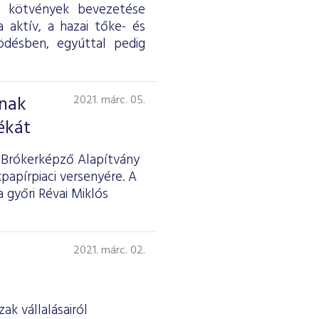
A kötvények bevezetése
 aktív, a hazai tőke- és
ödésben, egyúttal pedig
ának
2021. márc. 05.
ékát
i Brókerképző Alapítvány
papírpiaci versenyére. A
 győri Révai Miklós
2021. márc. 02.
ak vállalásairól