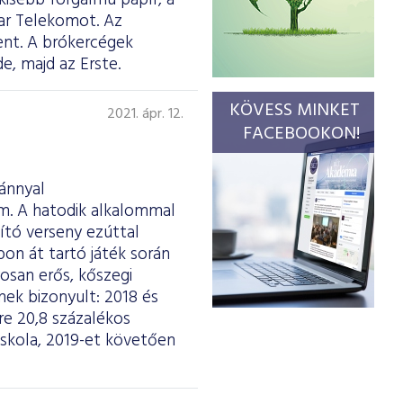
kisebb forgalmú papír, a
ar Telekomot. Az
elent. A brókercégek
e, majd az Erste.
KÖVESS MINKET
2021. ápr. 12.
FACEBOOKON!
vánnyal
m. A hatodik alkalommal
ító verseny ezúttal
on át tartó játék során
osan erős, kőszegi
nek bizonyult: 2018 és
re 20,8 százalékos
 iskola, 2019-et követően