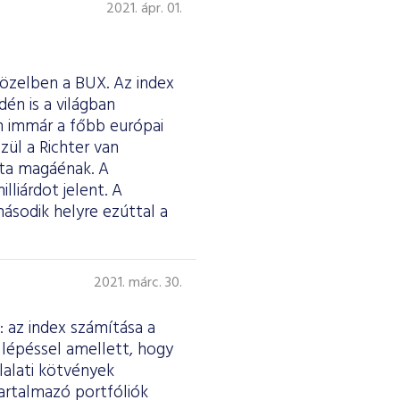
2021. ápr. 01.
közelben a BUX. Az index
én is a világban
án immár a főbb európai
zül a Richter van
tta magáénak. A
lliárdot jelent. A
sodik helyre ezúttal a
2021. márc. 30.
: az index számítása a
a lépéssel amellett, hogy
lalati kötvények
artalmazó portfóliók