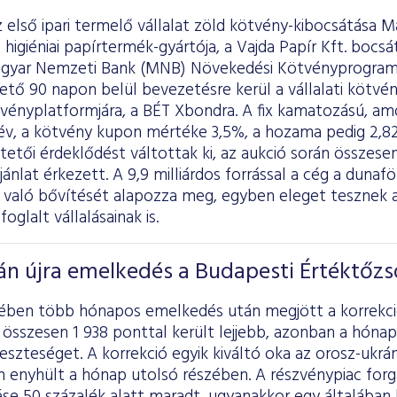
első ipari termelő vállalat zöld kötvény-kibocsátása 
igiéniai papírtermék-gyártója, a Vajda Papír Kft. bocsáto
gyar Nemzeti Bank (MNB) Növekedési Kötvényprogramj
ető 90 napon belül bevezetésre kerül a vállalati kötv
tvényplatformjára, a BÉT Xbondra. A fix kamatozású, a
 év, a kötvény kupon mértéke 3,5%, a hozama pedig 2,8
tetői érdeklődést váltottak ki, az aukció során összesen
ajánlat érkezett. A 9,9 milliárdos forrással a cég a duna
 való bővítését alapozza meg, egyben eleget tesznek a 
foglalt vállalásainak is.
án újra emelkedés a Budapesti Értéktőz
elében több hónapos emelkedés után megjött a korrekci
összesen 1 938 ponttal került lejjebb, azonban a hónap
eszteséget. A korrekció egyik kiváltó oka az orosz-ukrán
 enyhült a hónap utolsó részében. A részvénypiac forg