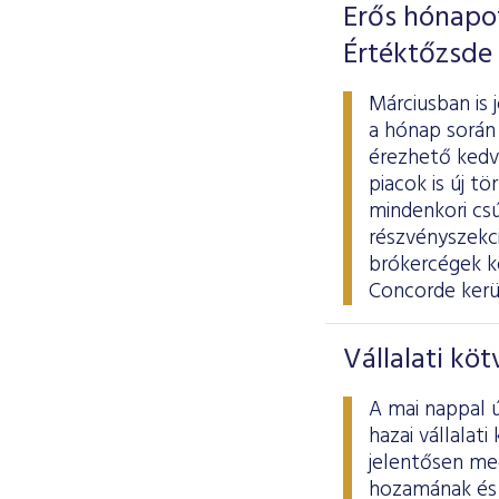
Erős hónapo
Értéktőzsde
Márciusban is 
a hónap során 
érezhető kedve
piacok is új t
mindenkori cs
részvényszekció
brókercégek k
Concorde kerül
Vállalati kö
A mai nappal ú
hazai vállalat
jelentősen meg
hozamának és 