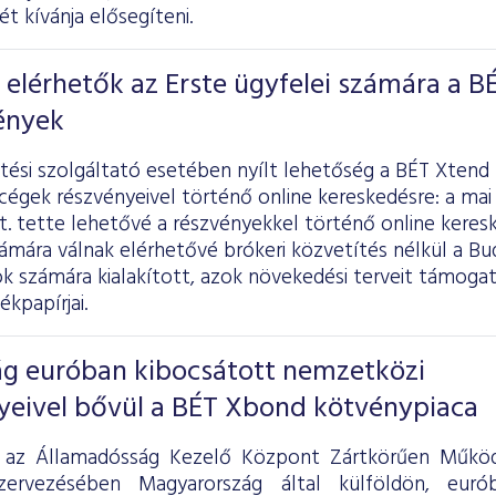
ét kívánja elősegíteni.
s elérhetők az Erste ügyfelei számára a B
ények
tési szolgáltató esetében nyílt lehetőség a BÉT Xtend
égek részvényeivel történő online kereskedésre: a mai
t. tette lehetővé a részvényekkel történő online keresk
ámára válnak elérhetővé brókeri közvetítés nélkül a Bu
k számára kialakított, azok növekedési terveit támogat
ékpapírjai.
g euróban kibocsátott nemzetközi
yeivel bővül a BÉT Xbond kötvénypiaca
 az Államadósság Kezelő Központ Zártkörűen Működ
zervezésében Magyarország által külföldön, euró