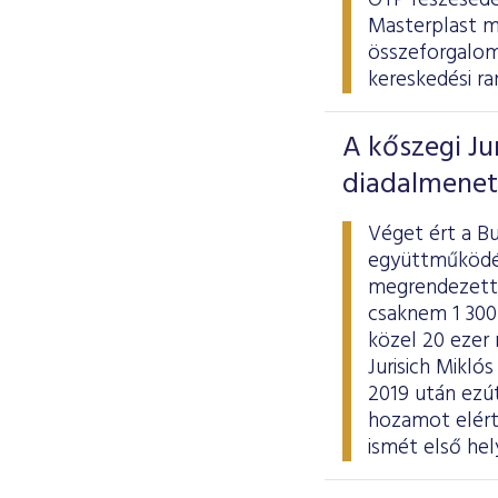
OTP részesedés
Masterplast m
összeforgalom 1
kereskedési ra
A kőszegi Ju
diadalmenet
Véget ért a Bu
együttműködés
megrendezett, 
csaknem 1 300
közel 20 ezer
Jurisich Mikló
2019 után ezút
hozamot elért 
ismét első he