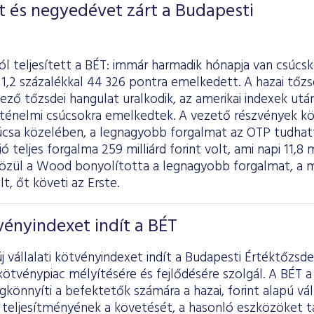
t és negyedévet zárt a Budapesti
jól teljesített a BÉT: immár harmadik hónapja van csúcs
1,2 százalékkal 44 326 pontra emelkedett. A hazai tőzsd
ző tőzsdei hangulat uralkodik, az amerikai indexek ut
örténelmi csúcsokra emelkedtek. A vezető részvények kö
úcsa közelében, a legnagyobb forgalmat az OTP tudha
 teljes forgalma 259 milliárd forint volt, ami napi 11,8 mi
özül a Wood bonyolította a legnagyobb forgalmat, a má
t, őt követi az Erste.
tvényindexet indít a BÉT
j vállalati kötvényindexet indít a Budapesti Értéktőzsde
i kötvénypiac mélyítésére és fejlődésére szolgál. A BÉT 
könnyíti a befektetők számára a hazai, forint alapú vál
teljesítményének a követését, a hasonló eszközöket t