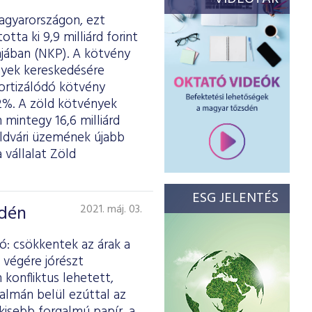
Magyarországon, ezt
tta ki 9,9 milliárd forint
ában (NKP). A kötvény
ények kereskedésére
mortizálódó kötvény
2%. A zöld kötvények
 mintegy 16,6 milliárd
földvári üzemének újabb
vállalat Zöld
ESG JELENTÉS
sdén
2021. máj. 03.
ó: csökkentek az árak a
 végére jórészt
 konfliktus lehetett,
almán belül ezúttal az