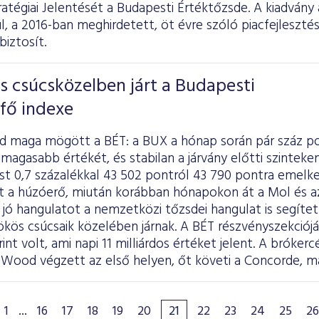
ratégiai Jelentését
a Budapesti Értéktőzsde. A kiadvány a
l, a 2016-ban meghirdetett, öt évre szóló piacfejleszté
biztosít.
s csúcsközelben járt a Budapesti
fő indexe
d maga mögött a BÉT: a BUX a hónap során pár száz p
magasabb értékét, és stabilan a járvány előtti szintek
t 0,7 százalékkal 43 502 pontról 43 790 pontra emelked
t a húzóerő, miután korábban hónapokon át a Mol és a
jó hangulatot a nemzetközi tőzsdei hangulat is segítet
ökös csúcsaik közelében járnak. A BÉT részvényszekciój
rint volt, ami napi 11 milliárdos értéket jelent. A bróker
Wood végzett az első helyen, őt követi a Concorde, ma
1
...
16
17
18
19
20
21
22
23
24
25
26