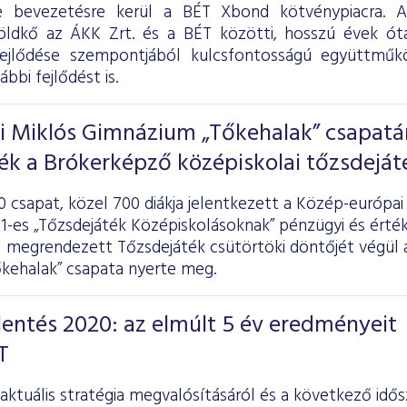
e bevezetésre kerül a BÉT Xbond kötvénypiacra. 
öldkő az ÁKK Zrt. és a BÉT közötti, hosszú évek óta
fejlődése szempontjából kulcsfontosságú együttműk
ábbi fejlődést is.
ai Miklós Gimnázium „Tőkehalak” csapat
ték a Brókerképző középiskolai tőzsdeját
0 csapat, közel 700 diákja jelentkezett a Közép-európa
-es „Tőzsdejáték Középiskolásoknak” pénzügyi és érték
 megrendezett Tőzsdejáték csütörtöki döntőjét végül a
kehalak” csapata nyerte meg.
elentés 2020: az elmúlt 5 év eredményeit
T
ktuális stratégia megvalósításáról és a következő idősz