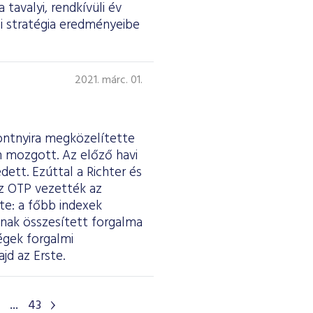
 tavalyi, rendkívüli év
si stratégia eredményeibe
2021. márc. 01.
ontnyira megközelítette
en mozgott. Az előző havi
ett. Ezúttal a Richter és
z OTP vezették az
te: a főbb indexek
ának összesített forgalma
cégek forgalmi
jd az Erste.
...
43