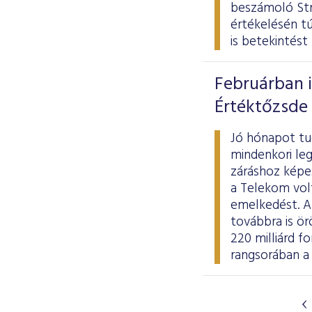
beszámoló
St
értékelésén tú
is betekintést 
Februárban i
Értéktőzsde 
Jó hónapot tu
mindenkori leg
záráshoz képes
a Telekom vol
emelkedést. A 
továbbra is ör
220 milliárd fo
rangsorában a 