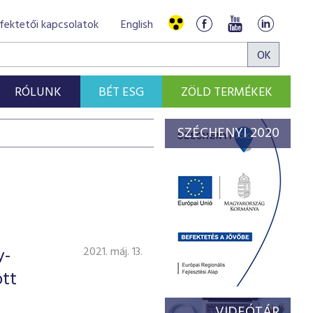
fektetői kapcsolatok
English
RÓLUNK
BÉT ESG
ZÖLD TERMÉKEK
SZÉCHENYI 2020
y-
2021. máj. 13.
ott
VIDEÓTÁR