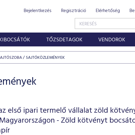
Bejelentkezés
Regisztráció
Elérhetőség
Be
KIBOCSÁTÓK
TŐZSDETAGOK
VENDOROK
SAJTÓSZOBA
SAJTÓKÖZLEMÉNYEK
lemények
z első ipari termelő vállalat zöld kötvén
 Magyarországon - Zöld kötvényt bocsát
apír