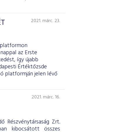
ÉT
2021. márc. 23.
 platformon
 nappal az Erste
edést, így újabb
dapesti Értéktőzsde
ó platformján jelen lévő
2021. márc. 16.
ő Részvénytársaság Zrt.
ban kibocsátott összes