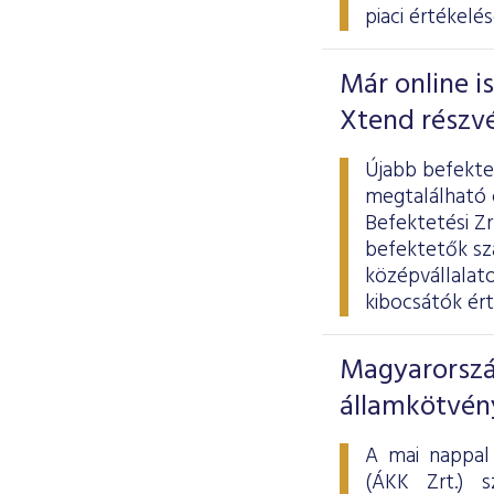
piaci értékelés
Már online i
Xtend részv
Újabb befekte
megtalálható c
Befektetési Zr
befektetők sz
középvállalato
kibocsátók ért
Magyarorszá
államkötvén
A mai nappal
(ÁKK Zrt.) s