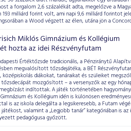
e 50 százalék alatt maradt, ugyanakkor egy általában 
ost a forgalom 2,6 százalékát adta, megelőzve a Magy
93 milliárd forint volt, ami napi 9,6 milliárd forintot j
ngsorában a Wood végzett az élen, utána jön a Concord
risich Miklós Gimnázium és Kollégium
ét hozta az idei Részvényfutam
dapesti Értéktőzsde tradicionális, a Pénziránytű Alapít
ben megvalósított tőzsdejátéka, a BÉT Részvényfuta
középiskolás diákokat, tanáraikat és szüleiket megszól
 tőzsdecápát mozgósított – a versenyzők az egy hónap
 megbízást indítottak. A játék történetében hagyomány
s Gimnázium és Kollégium idén is különösen eredményes
tal is az iskola delegálta a legsikeresebb, a Futam végé
játékost, valamint a „Legjobb tanár” kategóriában is az
lyezett pedagógusa győzött.