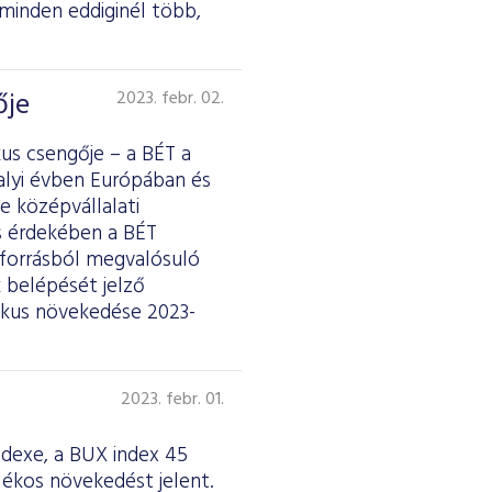
 minden eddiginél több,
ője
2023. febr. 02.
us csengője – a BÉT a
alyi évben Európában és
 középvállalati
s érdekében a BÉT
s forrásból megvalósuló
 belépését jelző
mikus növekedése 2023-
2023. febr. 01.
ndexe, a BUX index 45
lékos növekedést jelent.