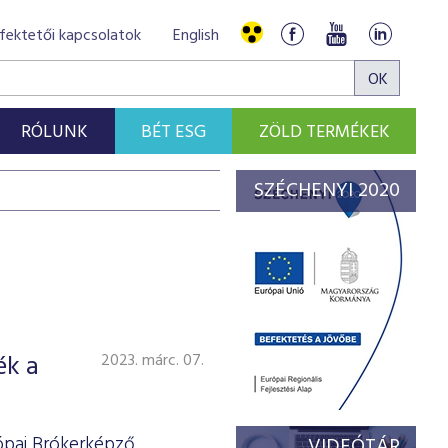
fektetői kapcsolatok
English
RÓLUNK
BÉT ESG
ZÖLD TERMÉKEK
SZÉCHENYI 2020
ék a
2023. márc. 07.
rópai Brókerképző
VIDEÓTÁR