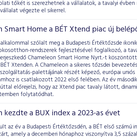
lati tőkét is szerezhetnek a vállalatok, a tavalyi évben
állalat végezte el sikerrel.
 Smart Home a BÉT Xtend piac új belép
 alkalommal szólalt meg a Budapesti Értéktőzsde ikonik
okosotthon-rendszerek fejlesztésével foglalkozó, a tav
terjeszkedő Chameleon Smart Home Nyrt.-t köszöntötte
a BÉT Xtenden. A Chameleon a sikeres tőzsdei bevezeté
 szolgáltatás-palettájának részét képező, európai unió
mhoz is csatlakozott 2022 első felében. Az év második
ttal előrejelzi, hogy az Xtend piac tavaly látott, dina
temben folytatódhat.
 kezdte a BUX index a 2023-as évet
ult az év a Budapesti Értéktőzsdén, a BÉT első számú i
árt, amely a decemberi hónaphoz viszonyítva 3,5 száza