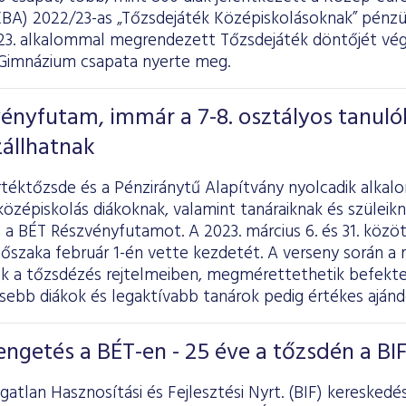
EBA) 2022/23-as „Tőzsdejáték Középiskolásoknak” pénzüg
 23. alkalommal megrendezett Tőzsdejáték döntőjét vég
Gimnázium csapata nyerte meg.
vényfutam, immár a 7-8. osztályos tanulók
állhatnak
rtéktőzsde és a Pénziránytű Alapítvány nyolcadik alkal
középiskolás diákoknak, valamint tanáraiknak és szüleik
 a BÉT Részvényfutamot. A 2023. március 6. és 31. közöt
időszaka február 1-én vette kezdetét. A verseny során a
k a tőzsdézés rejtelmeiben, megmérettethetik befektet
ebb diákok és legaktívabb tanárok pedig értékes aján
engetés a BÉT-en - 25 éve a tőzsdén a BI
gatlan Hasznosítási és Fejlesztési Nyrt. (BIF) kereskedé