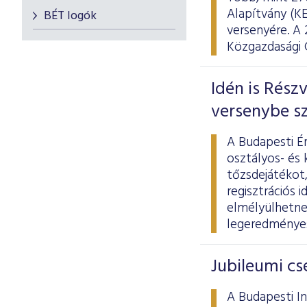
Alapítvány (K
BÉT logók
versenyére. A
Közgazdasági 
Idén is Rész
versenybe sz
A Budapesti É
osztályos- és 
tőzsdejátékot,
regisztrációs 
elmélyülhetne
legeredményes
Jubileumi cs
A Budapesti In