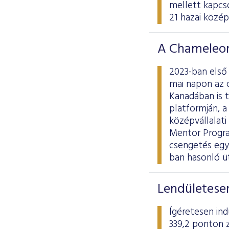
mellett kapcso
21 hazai középv
A Chameleon
2023-ban első
mai napon az 
Kanadában is 
platformján, 
középvállalati
Mentor Progra
csengetés egyú
ban hasonló ü
Lendületesen
Ígéretesen ind
339,2 ponton z