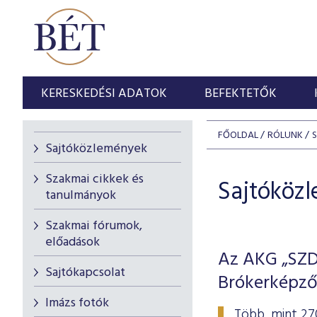
KERESKEDÉSI ADATOK
BEFEKTETŐK
FŐOLDAL
RÓLUNK
Sajtóközlemények
Szakmai cikkek és
Sajtóköz
tanulmányok
Szakmai fórumok,
előadások
Az AKG „SZDM
Sajtókapcsolat
Brókerképző
Imázs fotók
Több, mint 27