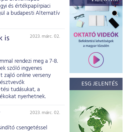
yi és értékpapírpiaci
ül a budapesti Alternatív
 is
2023. márc. 02.
ommal rendezi meg a 7-8.
nek szóló ingyenes
t zajló online verseny
 résztvevők
ESG JELENTÉS
ési tudásukat, a
dékokat nyerhetnek.
F
2023. márc. 02.
sindító csengetéssel