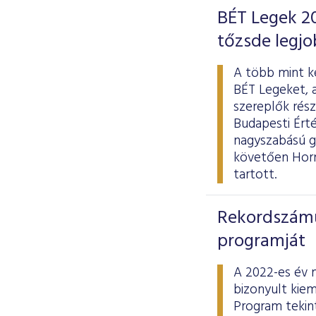
BÉT Legek 20
tőzsde legjo
A több mint ké
BÉT Legeket, 
szereplők rész
Budapesti Érté
nagyszabású g
követően Hornu
tartott.
Rekordszámú 
programját
A 2022-es év 
bizonyult kiem
Program tekint