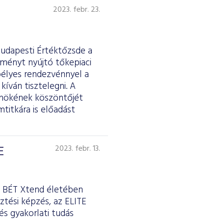
2023. febr. 23.
Budapesti Értéktőzsde a
tményt nyújtó tőkepiaci
pélyes rendezvénnyel a
kíván tisztelegni. A
lnökének köszöntőjét
titkára is előadást
E
2023. febr. 13.
 a BÉT Xtend életében
ztési képzés, az ELITE
és gyakorlati tudás