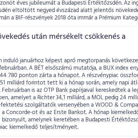
zonöt éves jubileumát a Budapesti Értéktőzsdén. Az in
zsdén eltöltött negyed évszázad alatt jelentős növeked
án a BIF-részvények 2018 óta immár a Prémium Kategó
növekedés után mérsékelt csökkenés a
n induló januárhoz képest apró megtorpanás következe
februárban. A BÉT elsőszámú mutatója, a BUX index eny
 44 780 ponton zárta a hónapot. A részvénypiac összfo
51 milliárd forintot tett ki a hónap során, amely napi átl
t. Februárban is az OTP Bank papírjaival kereskedtek a le
ben, amelyet a Richter 34,1 milliárd, a MOL pedig 24 mil
efektetési szolgáltatók versenyében a WOOD & Compan
 a Concorde-ot és az Erste Bankot. A hónap kiemelke
ó bizonyult, amelynek keretében a Budapesti Értéktőzs
piac kiemelkedő teljesítményeit.