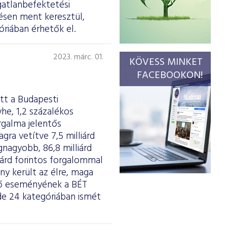
gatlanbefektetési
ésen ment keresztül,
riában érhetők el.
2023. márc. 01.
KÖVESS MINKET
FACEBOOKON!
tt a Budapesti
he, 1,2 százalékos
rgalma jelentős
agra vetítve 7,5 milliárd
gnagyobb, 86,8 milliárd
liárd forintos forgalommal
y került az élre, maga
dő eseményének a BÉT
de 24 kategóriában ismét