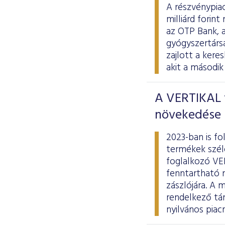
A részvénypiac
milliárd forin
az OTP Bank, a
gyógyszertársas
zajlott a ker
akit a második
A VERTIKAL t
növekedése
2023-ban is fo
termékek széle
foglalkozó VE
fenntartható 
zászlójára. A 
rendelkező tá
nyilvános piac