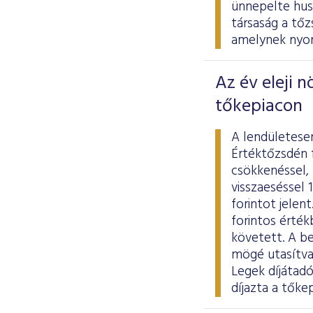
ünnepelte hus
társaság a tő
amelynek nyom
Az év eleji 
tőkepiacon
A lendületese
Értéktőzsdén 
csökkenéssel,
visszaeséssel 1
forintot jelen
forintos érték
követett. A b
mögé utasítva
Legek díjátad
díjazta a tőke