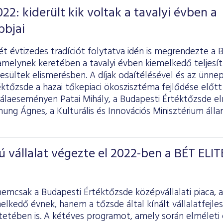
22: kiderült kik voltak a tavalyi évben a
bbjai
t évtizedes tradíciót folytatva idén is megrendezte a 
amelynek keretében a tavalyi évben kiemelkedő teljesí
esültek elismerésben. A díjak odaítélésével és az ünne
ktőzsde a hazai tőkepiaci ökoszisztéma fejlődése előtt 
álaeseményen Patai Mihály, a Budapesti Értéktőzsde e
ng Ágnes, a Kulturális és Innovációs Minisztérium állam
vállalat végezte el 2022-ben a BÉT ELIT
nemcsak a Budapesti Értéktőzsde középvállalati piaca,
elkedő évnek, hanem a tőzsde által kínált vállalatfejles
etében is. A kétéves programot, amely során elméleti 