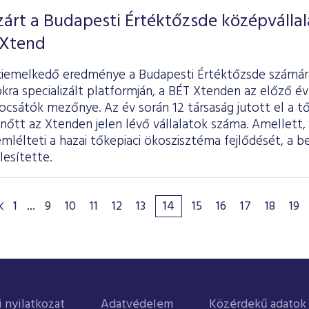
árt a Budapesti Értéktőzsde középvállal
 Xtend
kiemelkedő eredménye a Budapesti Értéktőzsde számár
kra specializált platformján, a BÉT Xtenden az előző é
csátók mezőnye. Az év során 12 társaság jutott el a tő
 nőtt az Xtenden jelen lévő vállalatok száma. Amellett,
lélteti a hazai tőkepiaci ökoszisztéma fejlődését, a b
lesítette.
1
...
9
10
11
12
13
14
15
16
17
18
19
i nyilatkozat
Adatvédelem
Közérdekű adatok