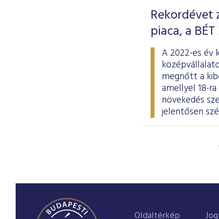
Rekordévet z
piaca, a BÉT
A 2022-es év 
középvállalato
megnőtt a kibo
amellyel 18-ra
növekedés szem
jelentősen szé
Oldaltérkép
Jog