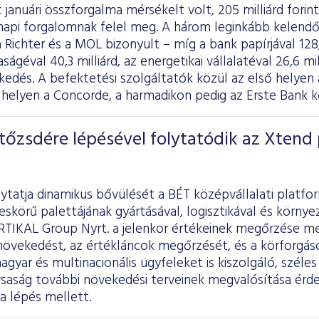
 januári összforgalma mérsékelt volt, 205 milliárd forint
t napi forgalomnak felel meg. A három leginkább kelendő
 Richter és a MOL bizonyult – míg a bank papírjával 128,8
ágéval 40,3 milliárd, az energetikai vállalatéval 26,6 mi
eskedés. A befektetési szolgáltatók közül az első hel
 helyen a Concorde, a harmadikon pedig az Erste Bank k
őzsdére lépésével folytatódik az Xtend 
lytatja dinamikus bővülését a BÉT középvállalati platfo
skörű palettájának gyártásával, logisztikával és körny
RTIKAL Group Nyrt. a jelenkor értékeinek megőrzése me
növekedést, az értékláncok megőrzését, és a körforgás
magyar és multinacionális ügyfeleket is kiszolgáló, szél
rsaság további növekedési terveinek megvalósítása ér
ra lépés mellett.