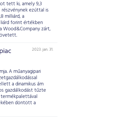
ot tett ki, amely 9,3
 részvénynek ezúttal is
 milliárd, a
lliárd forint értékben
yen a Wood&Company zárt,
övetett.
piac
2023. jan. 31.
rmja. A műanyagipari
ezetgazdálkodással
llett a dinamikus ám
os gazdálkodást tűzte
es termékpalettával
dekében döntött a