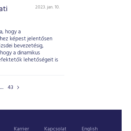
ati
2023. jan. 10.
a, hogy a
vhez képest jelentősen
zsdei bevezetésig,
 hogy a dinamikus
efektetők lehetőségeit is
...
43
Karrier
Kapcsolat
English