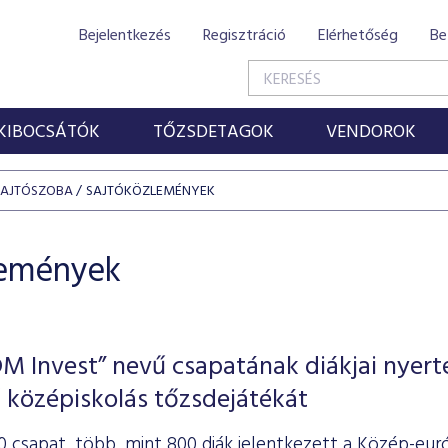
Bejelentkezés
Regisztráció
Elérhetőség
Be
KIBOCSÁTÓK
TŐZSDETAGOK
VENDOROK
SAJTÓSZOBA
SAJTÓKÖZLEMÉNYEK
lemények
 Invest” nevű csapatának diákjai nyert
 középiskolás tőzsdejátékát
0 csapat, több, mint 800 diák jelentkezett a Közép-eu