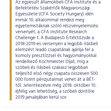
Az egyesült államokbeli CFA Institute és a
Befektetési Szakértők Magyarországi
Egyesülete (CFA Society Hungary) idén
immár 10. alkalommal rendezi meg
egyetemistáknak szóló részvényelemzési
versenyét, a CFA Institute Research
Challenge-t. A Budapesti Értéktőzsde a
2018-2019-es versenyen a legjobb írásbeli
elemzést leadó csapatának ajánlja fel a
komoly presztízzsel és hagyományokkal
rendelkező Kochmeister Díjat, míg a
szóbeli és írásbeli szakasz legjobban
teljesítő első négy csapata összesen 500
000 forint pénzjutalmat vehet át a BÉT-
től. Jelentkezésre még 2018. október 10.
éjfélig van lehetőség, a szóbeli döntőre
2019 januárjában kerül sor.