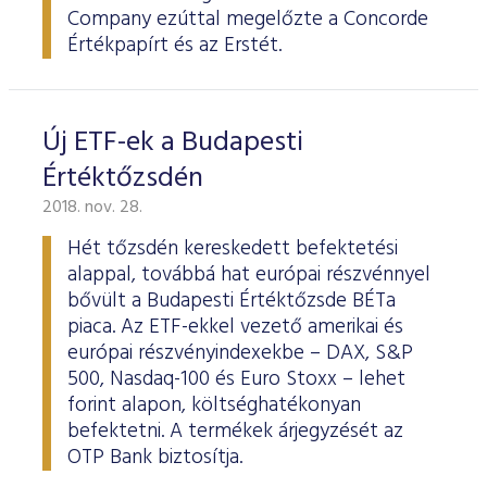
Company ezúttal megelőzte a Concorde
Értékpapírt és az Erstét.
Új ETF-ek a Budapesti
Értéktőzsdén
2018. nov. 28.
Hét tőzsdén kereskedett befektetési
alappal, továbbá hat európai részvénnyel
bővült a Budapesti Értéktőzsde BÉTa
piaca. Az ETF-ekkel vezető amerikai és
európai részvényindexekbe – DAX, S&P
500, Nasdaq-100 és Euro Stoxx – lehet
forint alapon, költséghatékonyan
befektetni. A termékek árjegyzését az
OTP Bank biztosítja.