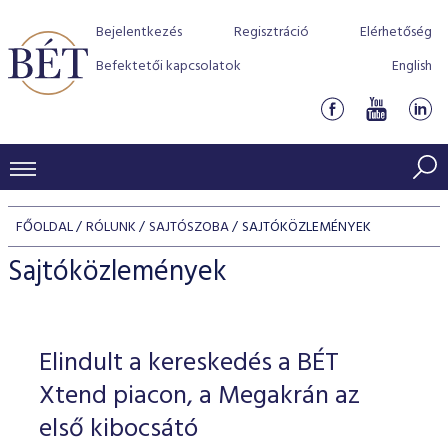
Bejelentkezés
Regisztráció
Elérhetőség
Befektetői kapcsolatok
English
KERESKEDÉSI ADATOK
FŐOLDAL
RÓLUNK
SAJTÓSZOBA
SAJTÓKÖZLEMÉNYEK
INDEXEK
BEFEKTETŐK
Sajtóközlemények
Részvényindexek
Piaci forgalom
Termékcsoportok
KIBOCSÁTÓK
Kötvényindexek
Kedvenc instrumentumok
Szabályozás
Indexek
Részvény és vállalati kötvény tőzsdei bevezetését támoga
Elindult a kereskedés a BÉT
TŐZSDETAGOK
Jelzáloglevél indexek
program
Azonnali Piac
Alkalmazott díjstruktúra
BÉT szabályzatok
Részvény szekció
Xtend piacon, a Megakrán az
Tőzsdetagok, üzletkötők
VENDOROK
Vállalati kötvény indexek
Származékos piac
BÉT Xtend - Részvénypiac egyszerűen
Részvények
első kibocsátó
Elszámolás
Befektetővédelem
Hitelpapír szekció
Útmutató a taggá váláshoz