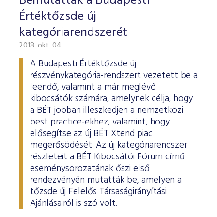
Bemutatták a Budapesti
Értéktőzsde új
kategóriarendszerét
2018. okt. 04.
A Budapesti Értéktőzsde új
részvénykategória-rendszert vezetett be a
leendő, valamint a már meglévő
kibocsátók számára, amelynek célja, hogy
a BÉT jobban illeszkedjen a nemzetközi
best practice-ekhez, valamint, hogy
elősegítse az új BÉT Xtend piac
megerősödését. Az új kategóriarendszer
részleteit a BÉT Kibocsátói Fórum című
eseménysorozatának őszi első
rendezvényén mutatták be, amelyen a
tőzsde új Felelős Társaságirányítási
Ajánlásairól is szó volt.