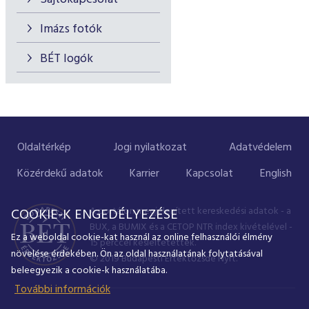
Imázs fotók
BÉT logók
Oldaltérkép
Jogi nyilatkozat
Adatvédelem
Közérdekű adatok
Karrier
Kapcsolat
English
A portálon megjelenített kereskedési adatok - a
COOKIE-K ENGEDÉLYEZÉSE
BUX, a BUMIX és a CETOP NTR index kivételével -
Ez a weboldal cookie-kat használ az online felhasználói élmény
15 perccel késleltetettek.
növelése érdekében. Ön az oldal használatának folytatásával
© 2019 Budapesti Értéktőzsde Nyrt.
beleegyezik a cookie-k használatába.
További információk