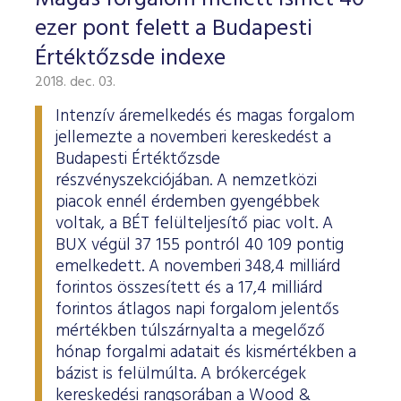
ESG Útmutató
ezer pont felett a Budapesti
Értéktőzsde indexe
2018. dec. 03.
Intenzív áremelkedés és magas forgalom
jellemezte a novemberi kereskedést a
Budapesti Értéktőzsde
részvényszekciójában. A nemzetközi
piacok ennél érdemben gyengébbek
voltak, a BÉT felülteljesítő piac volt. A
BUX végül 37 155 pontról 40 109 pontig
emelkedett. A novemberi 348,4 milliárd
forintos összesített és a 17,4 milliárd
forintos átlagos napi forgalom jelentős
mértékben túlszárnyalta a megelőző
hónap forgalmi adatait és kismértékben a
bázist is felülmúlta. A brókercégek
kereskedési rangsorában a Wood &