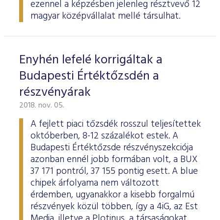
ezennel a képzésben jelenleg résztvevő 12
magyar középvállalat mellé társulhat.
Enyhén lefelé korrigáltak a
Budapesti Értéktőzsdén a
részvényárak
2018. nov. 05.
A fejlett piaci tőzsdék rosszul teljesítettek
októberben, 8-12 százalékot estek. A
Budapesti Értéktőzsde részvényszekciója
azonban ennél jobb formában volt, a BUX
37 171 pontról, 37 155 pontig esett. A blue
chipek árfolyama nem változott
érdemben, ugyanakkor a kisebb forgalmú
részvények közül többen, így a 4iG, az Est
Media, illetve a Plotinus, a társaságokat