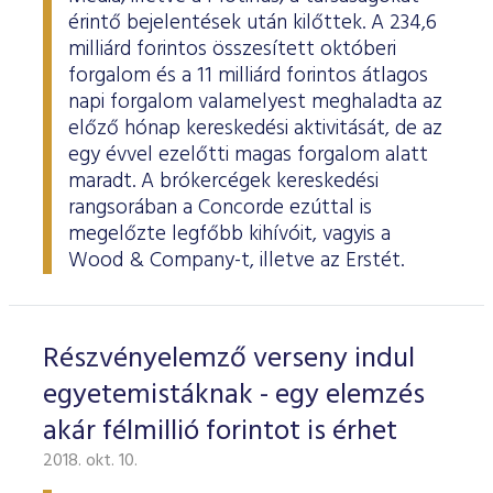
érintő bejelentések után kilőttek. A 234,6
milliárd forintos összesített októberi
forgalom és a 11 milliárd forintos átlagos
napi forgalom valamelyest meghaladta az
előző hónap kereskedési aktivitását, de az
egy évvel ezelőtti magas forgalom alatt
maradt. A brókercégek kereskedési
rangsorában a Concorde ezúttal is
megelőzte legfőbb kihívóit, vagyis a
Wood & Company-t, illetve az Erstét.
Részvényelemző verseny indul
egyetemistáknak - egy elemzés
akár félmillió forintot is érhet
2018. okt. 10.