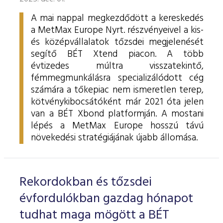
A mai nappal megkezdődött a kereskedés
a MetMax Europe Nyrt. részvényeivel a kis-
és középvállalatok tőzsdei megjelenését
segítő BÉT Xtend piacon. A több
évtizedes múltra visszatekintő,
fémmegmunkálásra specializálódott cég
számára a tőkepiac nem ismeretlen terep,
kötvénykibocsátóként már 2021 óta jelen
van a BÉT Xbond platformján. A mostani
lépés a MetMax Europe hosszú távú
növekedési stratégiájának újabb állomása.
Rekordokban és tőzsdei
évfordulókban gazdag hónapot
tudhat maga mögött a BÉT