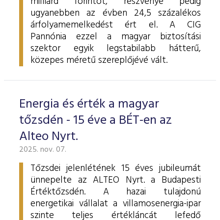
milliárd forintot, részvénye pedig
ugyanebben az évben 24,5 százalékos
árfolyamemelkedést ért el. A CIG
Pannónia ezzel a magyar biztosítási
szektor egyik legstabilabb hátterű,
közepes méretű szereplőjévé vált.
Energia és érték a magyar
tőzsdén - 15 éve a BÉT-en az
Alteo Nyrt.
2025. nov. 07.
Tőzsdei jelenlétének 15 éves jubileumát
ünnepelte az ALTEO Nyrt. a Budapesti
Értéktőzsdén. A hazai tulajdonú
energetikai vállalat a villamosenergia-ipar
szinte teljes értékláncát lefedő