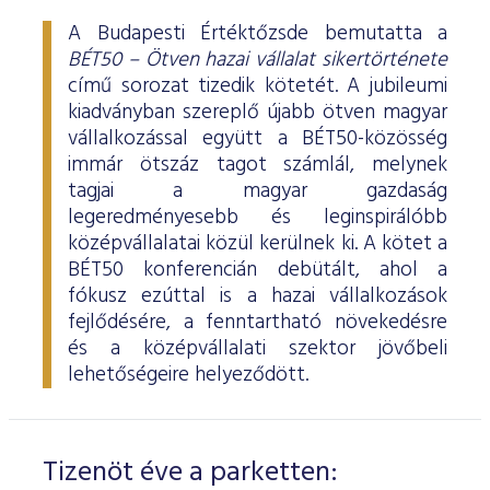
A Budapesti Értéktőzsde bemutatta a
BÉT50 – Ötven hazai vállalat sikertörténete
című sorozat tizedik kötetét. A jubileumi
kiadványban szereplő újabb ötven magyar
vállalkozással együtt a BÉT50-közösség
immár ötszáz tagot számlál, melynek
tagjai a magyar gazdaság
legeredményesebb és leginspirálóbb
középvállalatai közül kerülnek ki. A kötet a
BÉT50 konferencián debütált, ahol a
fókusz ezúttal is a hazai vállalkozások
fejlődésére, a fenntartható növekedésre
és a középvállalati szektor jövőbeli
lehetőségeire helyeződött.
Tizenöt éve a parketten: