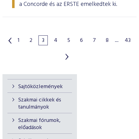
a Concorde és az ERSTE emelkedtek ki.
1
2
3
4
5
6
7
8
...
43
Sajtóközlemények
Szakmai cikkek és
tanulmányok
Szakmai fórumok,
előadások