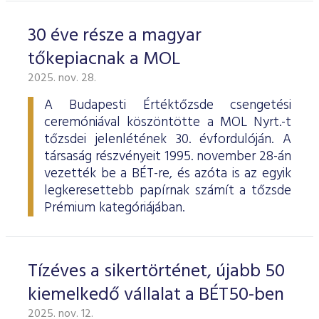
30 éve része a magyar
tőkepiacnak a MOL
2025. nov. 28.
A Budapesti Értéktőzsde csengetési
ceremóniával köszöntötte a MOL Nyrt.-t
tőzsdei jelenlétének 30. évfordulóján. A
társaság részvényeit 1995. november 28-án
vezették be a BÉT-re, és azóta is az egyik
legkeresettebb papírnak számít a tőzsde
Prémium kategóriájában.
Tízéves a sikertörténet, újabb 50
kiemelkedő vállalat a BÉT50-ben
2025. nov. 12.