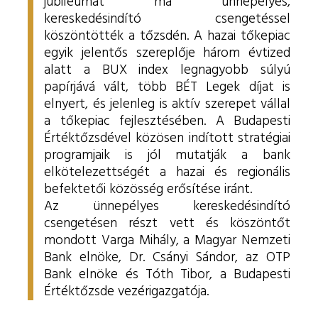
jubileumát ma ünnepélyes,
kereskedésindító csengetéssel
köszöntötték a tőzsdén. A hazai tőkepiac
egyik jelentős szereplője három évtized
alatt a BUX index legnagyobb súlyú
papírjává vált, több BÉT Legek díjat is
elnyert, és jelenleg is aktív szerepet vállal
a tőkepiac fejlesztésében. A Budapesti
Értéktőzsdével közösen indított stratégiai
programjaik is jól mutatják a bank
elkötelezettségét a hazai és regionális
befektetői közösség erősítése iránt.
Az ünnepélyes kereskedésindító
csengetésen részt vett és köszöntőt
mondott Varga Mihály, a Magyar Nemzeti
Bank elnöke, Dr. Csányi Sándor, az OTP
Bank elnöke és Tóth Tibor, a Budapesti
Értéktőzsde vezérigazgatója.