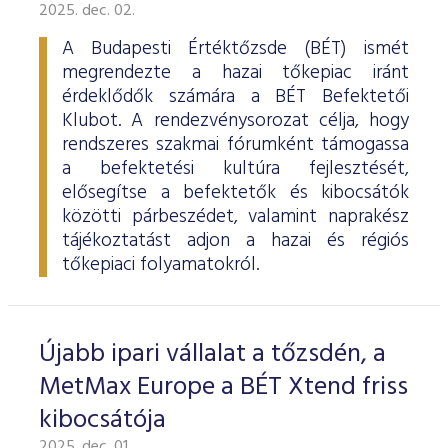
ESG Útmutató
2025. dec. 02.
A Budapesti Értéktőzsde (BÉT) ismét
megrendezte a hazai tőkepiac iránt
érdeklődők számára a BÉT Befektetői
Klubot. A rendezvénysorozat célja, hogy
rendszeres szakmai fórumként támogassa
a befektetési kultúra fejlesztését,
elősegítse a befektetők és kibocsátók
közötti párbeszédet, valamint naprakész
tájékoztatást adjon a hazai és régiós
tőkepiaci folyamatokról.
Újabb ipari vállalat a tőzsdén, a
MetMax Europe a BÉT Xtend friss
kibocsátója
2025. dec. 01.