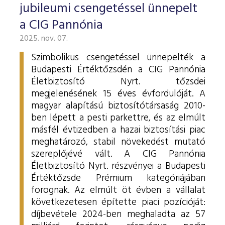
jubileumi csengetéssel ünnepelt
a CIG Pannónia
2025. nov. 07.
Szimbolikus csengetéssel ünnepelték a
Budapesti Értéktőzsdén a CIG Pannónia
Életbiztosító Nyrt. tőzsdei
megjelenésének 15 éves évfordulóját. A
magyar alapítású biztosítótársaság 2010-
ben lépett a pesti parkettre, és az elmúlt
másfél évtizedben a hazai biztosítási piac
meghatározó, stabil növekedést mutató
szereplőjévé vált.
A CIG Pannónia
Életbiztosító Nyrt. részvényei a Budapesti
Értéktőzsde Prémium kategóriájában
forognak. Az elmúlt öt évben a vállalat
következetesen építette piaci pozícióját:
díjbevétele 2024-ben meghaladta az 57