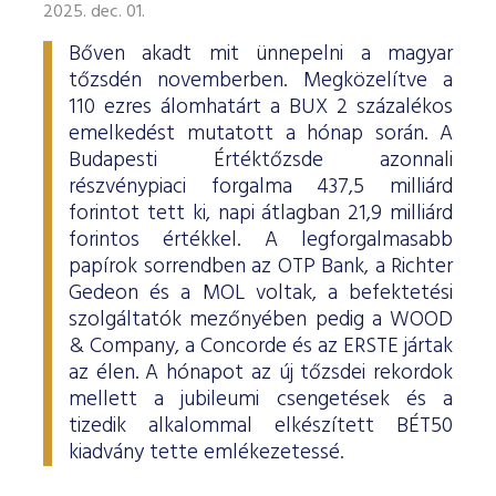
2025. dec. 01.
Bőven akadt mit ünnepelni a magyar
tőzsdén novemberben. Megközelítve a
110 ezres álomhatárt a BUX 2 százalékos
emelkedést mutatott a hónap során. A
Budapesti Értéktőzsde azonnali
részvénypiaci forgalma 437,5 milliárd
forintot tett ki, napi átlagban 21,9 milliárd
forintos értékkel. A legforgalmasabb
papírok sorrendben az OTP Bank, a Richter
Gedeon és a MOL voltak, a befektetési
szolgáltatók mezőnyében pedig a WOOD
& Company, a Concorde és az ERSTE jártak
az élen. A hónapot az új tőzsdei rekordok
mellett a jubileumi csengetések és a
tizedik alkalommal elkészített BÉT50
kiadvány tette emlékezetessé.