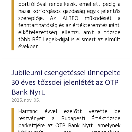
portfólióval rendelkezik, emellett pedig a
hazai körforgásos gazdaság egyik jelentős
szereplője. Az ALTEO működését a
fenntarthatóság és az értékteremtés iránti
elkötelezettség jellemzi, amit a tőzsde
több BÉT Legek-díjjal is elismert az elmúlt
években.
Jubileumi csengetéssel ünnepelte
30 éves tőzsdei jelenlétét az OTP
Bank Nyrt.
2025. nov. 05.
Harminc évvel ezelőtt vezette be
részvényeit a Budapesti Értéktőzsde
parkettjére az OTP Bank Nyrt., amelynek