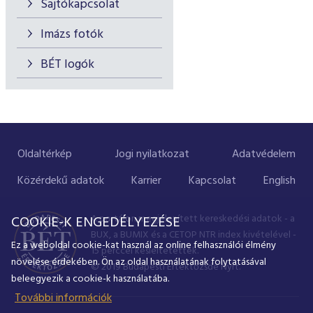
Sajtókapcsolat
Imázs fotók
BÉT logók
Oldaltérkép
Jogi nyilatkozat
Adatvédelem
Közérdekű adatok
Karrier
Kapcsolat
English
A portálon megjelenített kereskedési adatok - a
COOKIE-K ENGEDÉLYEZÉSE
BUX, a BUMIX és a CETOP NTR index kivételével -
Ez a weboldal cookie-kat használ az online felhasználói élmény
15 perccel késleltetettek.
növelése érdekében. Ön az oldal használatának folytatásával
© 2019 Budapesti Értéktőzsde Nyrt.
beleegyezik a cookie-k használatába.
További információk