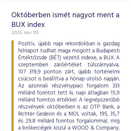
Októberben ismét nagyot ment a
BUX index
2025. nov. 03.
Pozitív, újabb napi rekordokban is gazdag
hónapot tudhat maga mögött a Budapesti
Értéktőzsde (BÉT) vezető indexe, a BUX. A
szeptemberi záróértéket túlszárnyalva,
107 319,9 ponton zárt, újabb történelmi
csúcsot is beállítva a hónap utolsó napján.
Az azonnali részvénypiaci forgalom 333
milliárd forintot tett ki, napi átlagban 15,9
milliárd forintos értékkel. A legnépszerűbb
részvények októberben is az OTP Bank, a
Richter Gedeon és a MOL voltak, 195, 35,7
és 29,8 milliárd forintos forgalommal, míg
a brókercégek közül a WOOD & Company,