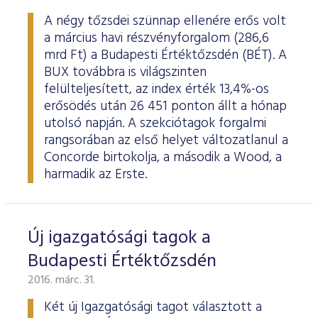
A négy tőzsdei szünnap ellenére erős volt
a március havi részvényforgalom (286,6
mrd Ft) a Budapesti Értéktőzsdén (BÉT). A
BUX továbbra is világszinten
felülteljesített, az index érték 13,4%-os
erősödés után 26 451 ponton állt a hónap
utolsó napján. A szekciótagok forgalmi
rangsorában az első helyet változatlanul a
Concorde birtokolja, a második a Wood, a
harmadik az Erste.
Új igazgatósági tagok a
Budapesti Értéktőzsdén
2016. márc. 31.
Két új Igazgatósági tagot választott a