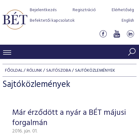
Bejelentkezés
Regisztráció
Elérhetőség
Befektetői kapcsolatok
English
KERESKEDÉSI ADATOK
FŐOLDAL
RÓLUNK
SAJTÓSZOBA
SAJTÓKÖZLEMÉNYEK
INDEXEK
BEFEKTETŐK
Sajtóközlemények
Részvényindexek
Piaci forgalom
Termékcsoportok
KIBOCSÁTÓK
Kötvényindexek
Kedvenc instrumentumok
Szabályozás
Indexek
Részvény és vállalati kötvény tőzsdei bevezetését támoga
Már érződött a nyár a BÉT májusi
TŐZSDETAGOK
Jelzáloglevél indexek
program
Azonnali Piac
Alkalmazott díjstruktúra
BÉT szabályzatok
Részvény szekció
forgalmán
Tőzsdetagok, üzletkötők
VENDOROK
Vállalati kötvény indexek
Származékos piac
BÉT Xtend - Részvénypiac egyszerűen
Részvények
Elszámolás
Befektetővédelem
2016. jún. 01.
Hitelpapír szekció
Útmutató a taggá váláshoz