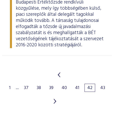
Budapesti Értéktőzsde rendkívüli
közgyűlése, mely így többségében külső,
piaci szereplők által delegált tagokkal
működik tovább. A társaság tulajdonosai
elfogadták a tőzsde új javadalmazási
szabályzatát is és meghallgatták a BÉT
vezetőségének tájékoztatását a szervezet
2016-2020 közötti stratégiájáról.
1
...
37
38
39
40
41
42
43