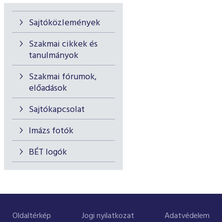
Sajtóközlemények
Szakmai cikkek és
tanulmányok
Szakmai fórumok,
előadások
Sajtókapcsolat
Imázs fotók
BÉT logók
Oldaltérkép
Jogi nyilatkozat
Adatvédelem