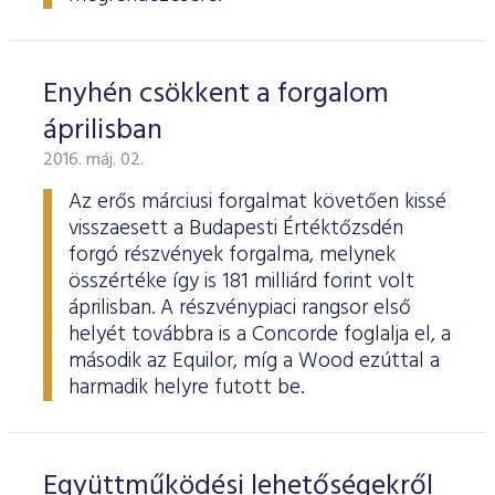
Enyhén csökkent a forgalom
áprilisban
2016. máj. 02.
Az erős márciusi forgalmat követően kissé
visszaesett a Budapesti Értéktőzsdén
forgó részvények forgalma, melynek
összértéke így is 181 milliárd forint volt
áprilisban. A részvénypiaci rangsor első
helyét továbbra is a Concorde foglalja el, a
második az Equilor, míg a Wood ezúttal a
harmadik helyre futott be.
Együttműködési lehetőségekről