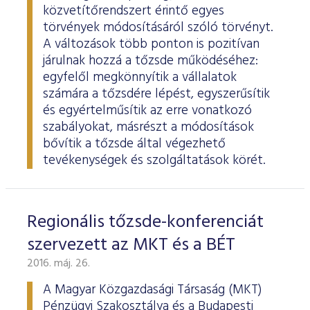
ESG Útmutató
közvetítőrendszert érintő egyes
törvények módosításáról szóló törvényt.
A változások több ponton is pozitívan
járulnak hozzá a tőzsde működéséhez:
egyfelől megkönnyítik a vállalatok
számára a tőzsdére lépést, egyszerűsítik
és egyértelműsítik az erre vonatkozó
szabályokat, másrészt a módosítások
bővítik a tőzsde által végezhető
tevékenységek és szolgáltatások körét.
Regionális tőzsde-konferenciát
szervezett az MKT és a BÉT
2016. máj. 26.
A Magyar Közgazdasági Társaság (MKT)
Pénzügyi Szakosztálya és a Budapesti