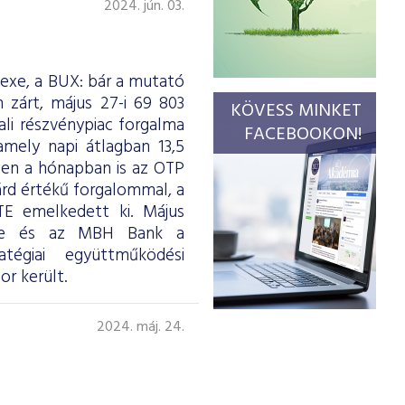
2024. jún. 03.
dexe, a BUX: bár a mutató
 zárt, május 27-i 69 803
KÖVESS MINKET
li részvénypiac forgalma
FACEBOOKON!
amely napi átlagban 13,5
ben a hónapban is az OTP
iárd értékű forgalommal, a
 emelkedett ki. Május
sde és az MBH Bank a
atégiai együttműködési
r került.
2024. máj. 24.