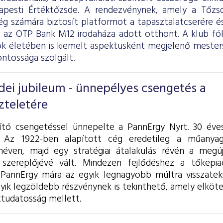
pesti Értéktőzsde. A rendezvénynek, amely a Tőzsde
g számára biztosít platformot a tapasztalatcserére és
, az OTP Bank M12 irodaháza adott otthont. A klub fó
k életében is kiemelt aspektusként megjelenő mesterség
ontossága szolgált.
dei jubileum - ünnepélyes csengetés a
zteletére
ító csengetéssel ünnepelte a PannErgy Nyrt. 30 éve
. Az 1922-ben alapított cég eredetileg a műanyag
éven, majd egy stratégiai átalakulás révén a megúj
zereplőjévé vált. Mindezen fejlődéshez a tőkepiaci
a PannErgy mára az egyik legnagyobb múltra visszatek
gyik legzöldebb részvénynek is tekinthető, amely elköt
ttudatosság mellett.