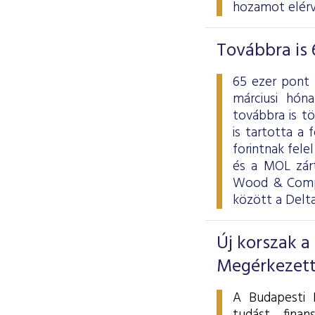
hozamot elérv
Továbbra is 
65 ezer pont 
márciusi hón
továbbra is t
is tartotta a f
forintnak fele
és a MOL zárt
Wood & Compa
között a Delt
Új korszak a
Megérkezett
A Budapesti É