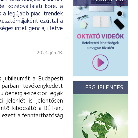
 középvállalati köre, a
 a legújabb piaci trendek
kusztémájaként ezúttal a
es intelligencia, illetve
2024. jún. 13.
s jubileumát a Budapesti
iparban tevékenykedett
ESG JELENTÉS
ulóenergia-szektor egyik
 jelenlét is jelentősen
intő kibocsátó a BÉT-en,
elezett a fenntarthatóság