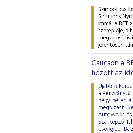
Szimbolikus k
Solutions Nyrt
immár a BÉT X
szereplője, a 
megvalósítását
jelentősen tá
Csúcson a B
hozott az ide
Újabb rekordo
a Pénziránytű
négy héten át
megbízást k
AutoWallis és
Szakképző Isk
Csongrádi Bat