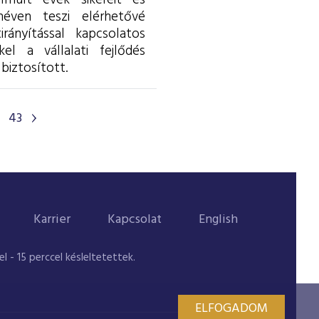
lmúlt évek sikereit és
éven teszi elérhetővé
rányítással kapcsolatos
l a vállalati fejlődés
biztosított.
43
Karrier
Kapcsolat
English
 - 15 perccel késleltetettek.
ELFOGADOM