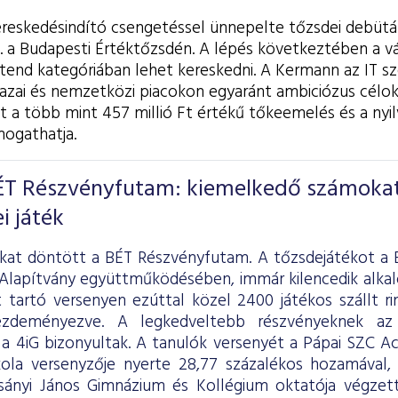
ereskedésindító csengetéssel ünnepelte tőzsdei debütá
. a Budapesti Értéktőzsdén. A lépés következtében a vá
tend kategóriában lehet kereskedni. A Kermann az IT sz
hazai és nemzetközi piacokon egyaránt ambiciózus célok
 a több mint 457 millió Ft értékű tőkeemelés és a nyilv
mogathatja.
ÉT Részvényfutam: kiemelkedő számoka
i játék
kat döntött a BÉT Részvényfutam. A tőzsdejátékot a 
 Alapítvány együttműködésében, immár kilencedik alk
 tartó versenyen ezúttal közel 2400 játékos szállt r
ezdeményezve. A legkedveltebb részvényeknek a
 a 4iG bizonyultak. A tanulók versenyét a Pápai SZC A
ola versenyzője nyerte 28,77 százalékos hozamával,
sányi János Gimnázium és Kollégium oktatója végzett