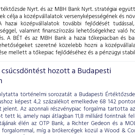
rtéktőzsde Nyrt. és az MBH Bank Nyrt. stratégiai együ
ynek célja a középvállalatok versenyképességének és nö
 hazai középvállalatok további fejlődését tudással
sséggel, valamint finanszírozási lehetőségekhez való ho
. A BÉT és az MBH Bank a hazai tőkepiacban és bank
lehetőségeket szeretné közelebb hozni a középvállalat
ése mellett a tőkepiac fejlődéséhez és a pénzügyi stabili
b csúcsdöntést hozott a Budapesti
n
 folytatta történelmi sorozatát a Budapesti Értéktőzsd
shoz képest 4,2 százalékot emelkedve 68 142 ponton
 jelent. Az azonnali részvénypiac forgalma tartotta az
tot tett ki, amely napi átlagban 11,8 milliárd forintnak 
stájának élén az OTP Bank, a Richter Gedeon és a MOL 
kű forgalommal, míg a brókercégek közül a Wood & C