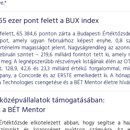
e.*
65 ezer pont felett a BUX index
felett, 65 384,6 ponton zárta a Budapesti Értéktőzsd
apot, amely ugyan februárhoz képest enyhe, 0,8 s
örténelmi magasságot jelent. Nagyságrendileg az azonn
ebruári szintet – 219,6 milliárd forintot tett ki, amely 
l meg. A legnépszerűbb részvények listájának élén az O
, 128,9, 42,6 és 23,3 milliárd értékű forgalommal, m
ny, a Concorde és az ERSTE emelkedett ki. A hóna
a Technologies csengetése és a BÉT Mentor életre hívás
 középvállalatok támogatásában:
 a BÉT Mentor
rtéktőzsde elkötelezett abban, hogy segítse a haza