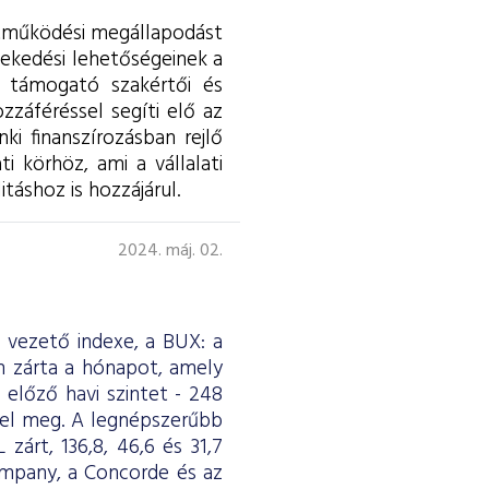
ttműködési megállapodást
vekedési lehetőségeinek a
, támogató szakértői és
zzáféréssel segíti elő az
i finanszírozásban rejlő
i körhöz, ami a vállalati
táshoz is hozzájárul.
2024. máj. 02.
e vezető indexe, a BUX: a
 zárta a hónapot, amely
 előző havi szintet - 248
felel meg. A legnépszerűbb
zárt, 136,8, 46,6 és 31,7
ompany, a Concorde és az