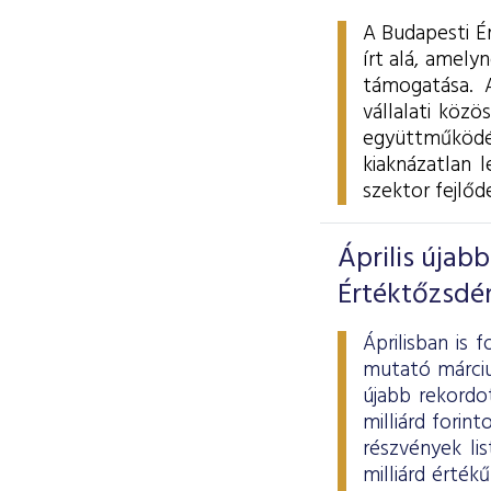
A Budapesti É
írt alá, amel
támogatása. A
vállalati közö
együttműködés
kiaknázatlan 
szektor fejlőd
Április újab
Értéktőzsdé
Áprilisban is
mutató márciu
újabb rekordot
milliárd forin
részvények li
milliárd érté