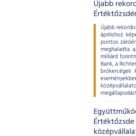
Újabb rekord
Értéktőzsdé
Újabb rekordo
áprilishoz ké
pontos záróér
meghaladta az
milliárd fori
Bank, a Richte
brókercégek 
eseményekbe
középvállala
megállapodást 
Együttműköd
Értéktőzsde
középvállala