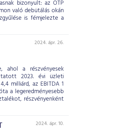
asnak bizonyult: az OTP
rmon való debütálás okán
gyűlése is fémjelezte a
2024. ápr. 26.
e, ahol a részvényesek
atott 2023. évi üzleti
,4 milliárd, az EBITDA 1
08 óta a legeredményesebb
sztalékot, részvényenként
T
2024. ápr. 10.