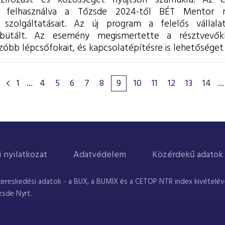
nszírozást és közösséget nyújtson számukra. Az e
it felhasználva a Tőzsde 2024-től BÉT Mentor n
 szolgáltatásait.
Az új program a felelős vállalati
bütált. Az esemény megismertette a résztvevőkke
bb lépcsőfokait, és kapcsolatépítésre is lehetőséget 
1
...
4
5
6
7
8
9
10
11
12
13
14
...
i nyilatkozat
Adatvédelem
Közérdekű adatok
kereskedési adatok - a BUX, a BUMIX és a CETOP NTR index kivételével
zsde Nyrt.