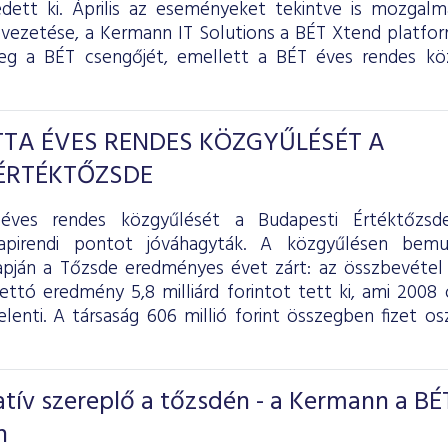
ett ki. Április az eseményeket tekintve is mozgalm
ezetése, a Kermann IT Solutions a BÉT Xtend platfo
eg a BÉT csengőjét, emellett a BÉT éves rendes köz
TA ÉVES RENDES KÖZGYŰLÉSÉT A
ÉRTÉKTŐZSDE
éves rendes közgyűlését a Budapesti Értéktőzsd
apirendi pontot jóváhagyták. A közgyűlésen bemut
pján a Tőzsde eredményes évet zárt: az összbevétel 4
 nettó eredmény 5,8 milliárd forintot tett ki, ami 20
elenti. A társaság 606 millió forint összegben fizet o
tív szereplő a tőzsdén - a Kermann a BÉ
n