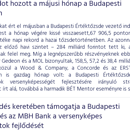
ot hozott a májusi hónap a Budapesti
n
kat ért el májusban a Budapesti Értéktőzsde vezető in
pest a hónap végére kissé visszaesett,67 906,5 ponton
téke napi rekord a hazai tőzsdetörténetben. Az azonna
 előző havi szintet – 284 milliárd forintot tett ki, 
ntnak felel meg. Míg a legnépszerűbb részvényeknek eb
r Gedeon és a MOL bizonyultak, 158,5, 57,2 és 38,4 mill
közül a Wood & Company, a Concorde és az ERSTE
n is gazdag hónap volt: a Budapesti Értéktőz
tok versenyképességét fejlesztésére irányuló str
írt alá, továbbá a harmadik BÉT Mentor eseményre is so
és keretében támogatja a Budapesti
 és az MBH Bank a versenyképes
tok fejlődését