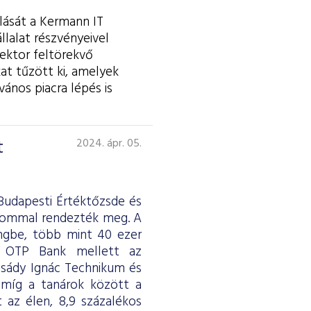
lását a Kermann IT
llalat részvényeivel
ektor feltörekvő
at tűzött ki, amelyek
ános piacra lépés is
t
2024. ápr. 05.
Budapesti Értéktőzsde és
alommal rendezték meg. A
ingbe, több mint 40 ezer
z OTP Bank mellett az
csády Ignác Technikum és
 míg a tanárok között a
 az élen, 8,9 százalékos