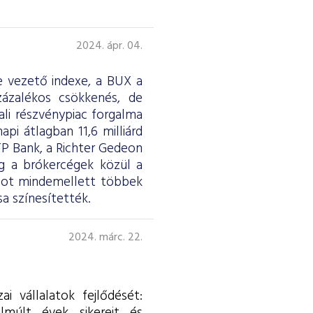
2024. ápr. 04.
e vezető indexe, a BUX a
zázalékos csökkenés, de
ali részvénypiac forgalma
napi átlagban 11,6 milliárd
TP Bank, a Richter Gedeon
íg a brókercégek közül a
pot mindemellett többek
a színesítették.
2024. márc. 22.
i vállalatok fejlődését: