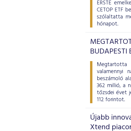
ERSTE emelked
CETOP ETF bev
szólaltatta m
hónapot.
MEGTARTOT
BUDAPESTI 
Megtartotta 
valamennyi n
beszámoló ala
362 millió, a
tőzsdei évet j
112 forintot.
Újabb innova
Xtend piaco