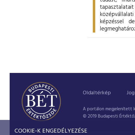
tudást, fina
tapasztalata
középvállalati
képzéssel de
legmeghatározó
Oldaltérkép
Jog
A portálon megjelenített 
© 2019 Budapesti Értéktő
COOKIE-K ENGEDÉLYEZÉSE