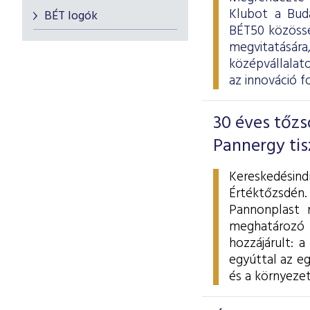
Klubot a Buda
BÉT logók
BÉT50 közössé
megvitatására
középvállalato
az innováció f
30 éves tőzs
Pannergy tis
Kereskedésind
Értéktőzsdén
Pannonplast n
meghatározó s
hozzájárult: 
egyúttal az e
és a környeze