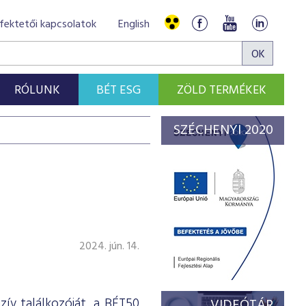
fektetői kapcsolatok
English
RÓLUNK
BÉT ESG
ZÖLD TERMÉKEK
SZÉCHENYI 2020
2024. jún. 14.
zív találkozóját, a BÉT50
VIDEÓTÁR