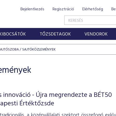
Bejelentkezés
Regisztráció
Elérhetőség
Be
KIBOCSÁTÓK
TŐZSDETAGOK
VENDOROK
SAJTÓSZOBA
SAJTÓKÖZLEMÉNYEK
lemények
lis innováció - Újra megrendezte a BÉT50
apesti Értéktőzsde
adicionális, a középvállalati szektort összefogó exklu