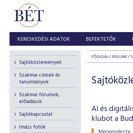
KERESKEDÉSI ADATOK
BEFEKTETŐK
FŐOLDAL
RÓLUNK
Sajtóközlemények
Szakmai cikkek és
Sajtóköz
tanulmányok
Szakmai fórumok,
előadások
AI és digitá
Sajtókapcsolat
klubot a Bud
Imázs fotók
Megrendezte tr