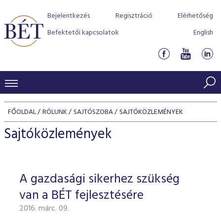
Bejelentkezés
Regisztráció
Elérhetőség
Befektetői kapcsolatok
English
KERESKEDÉSI ADATOK
FŐOLDAL
RÓLUNK
SAJTÓSZOBA
SAJTÓKÖZLEMÉNYEK
INDEXEK
BEFEKTETŐK
Sajtóközlemények
Részvényindexek
Piaci forgalom
Termékcsoportok
KIBOCSÁTÓK
Kötvényindexek
Kedvenc instrumentumok
Szabályozás
Indexek
Részvény és vállalati kötvény tőzsdei bevezetését támoga
A gazdasági sikerhez szükség
TŐZSDETAGOK
Jelzáloglevél indexek
program
Azonnali Piac
Alkalmazott díjstruktúra
BÉT szabályzatok
Részvény szekció
van a BÉT fejlesztésére
Tőzsdetagok, üzletkötők
VENDOROK
Vállalati kötvény indexek
Származékos piac
BÉT Xtend - Részvénypiac egyszerűen
Részvények
Elszámolás
Befektetővédelem
2016. márc. 09.
Hitelpapír szekció
Útmutató a taggá váláshoz