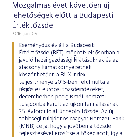
Mozgalmas évet követően új
lehetőségek előtt a Budapesti
Értéktőzsde
2016. jan. 05.
Eseménydús év áll a Budapesti
Értéktőzsde (BÉT) mögött: elsősorban a
javuló hazai gazdasági kilátásoknak és az
alacsony kamatkörnyezetnek
köszönhetően a BUX index
teljesítménye 2015-ben felülmúlta a
régiós és európai tőzsdeindexeket,
decemberben pedig ismét nemzeti
tulajdonba került az újkori fennállásának
25. évfordulóját ünneplő tőzsde. Az új
többségi tulajdonos Magyar Nemzeti Bank
(MNB) célja, hogy a jövőben a tőzsde
fejlesztésével erősítse a tőkepiacot, így a