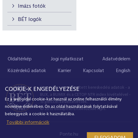
Imázs fotók
BÉT logók
Oldaltérkép
Jogi nyilatkozat
Adatvédelem
Közérdekű adatok
Karrier
Kapcsolat
English
A portálon megjelenített kereskedési adatok - a
COOKIE-K ENGEDÉLYEZÉSE
BUX, a BUMIX és a CETOP NTR index kivételével -
Ez a weboldal cookie-kat használ az online felhasználói élmény
15 perccel késleltetettek.
növelése érdekében. Ön az oldal használatának folytatásával
© 2019 Budapesti Értéktőzsde Nyrt.
beleegyezik a cookie-k használatába.
További információk
Ponte.hu