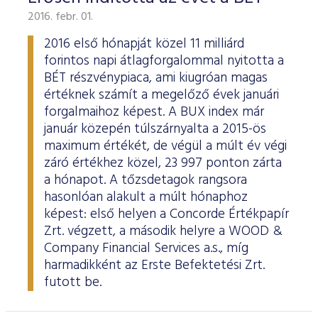
2016. febr. 01.
2016 első hónapját közel 11 milliárd
forintos napi átlagforgalommal nyitotta a
BÉT részvénypiaca, ami kiugróan magas
értéknek számít a megelőző évek januári
forgalmaihoz képest. A BUX index már
január közepén túlszárnyalta a 2015-ös
maximum értékét, de végül a múlt év végi
záró értékhez közel, 23 997 ponton zárta
a hónapot. A tőzsdetagok rangsora
hasonlóan alakult a múlt hónaphoz
képest: első helyen a Concorde Értékpapír
Zrt. végzett, a második helyre a WOOD &
Company Financial Services a.s., míg
harmadikként az Erste Befektetési Zrt.
futott be.