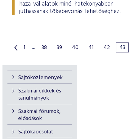
hazai vállalatok minél hatékonyabban
juthassanak tőkebevonási lehetőséghez.
1
...
38
39
40
41
42
43
Sajtóközlemények
Szakmai cikkek és
tanulmányok
Szakmai fórumok,
előadások
Sajtókapcsolat