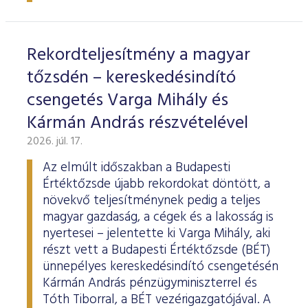
ESG Útmutató
Rekordteljesítmény a magyar
tőzsdén – kereskedésindító
csengetés Varga Mihály és
Kármán András részvételével
2026. júl. 17.
Az elmúlt időszakban a Budapesti
Értéktőzsde újabb rekordokat döntött, a
növekvő teljesítménynek pedig a teljes
magyar gazdaság, a cégek és a lakosság is
nyertesei – jelentette ki Varga Mihály, aki
részt vett a Budapesti Értéktőzsde (BÉT)
ünnepélyes kereskedésindító csengetésén
Kármán András pénzügyminiszterrel és
Tóth Tiborral, a BÉT vezérigazgatójával. A