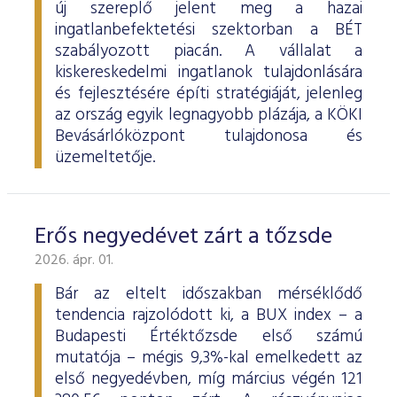
új szereplő jelent meg a hazai
ingatlanbefektetési szektorban a BÉT
szabályozott piacán. A vállalat a
kiskereskedelmi ingatlanok tulajdonlására
és fejlesztésére építi stratégiáját, jelenleg
az ország egyik legnagyobb plázája, a KÖKI
Bevásárlóközpont tulajdonosa és
üzemeltetője.
Erős negyedévet zárt a tőzsde
2026. ápr. 01.
Bár az eltelt időszakban mérséklődő
tendencia rajzolódott ki, a BUX index – a
Budapesti Értéktőzsde első számú
mutatója – mégis 9,3%-kal emelkedett az
első negyedévben, míg március végén 121