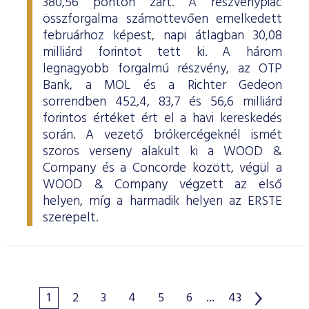
380,56 ponton zárt. A részvénypiac
összforgalma számottevően emelkedett
februárhoz képest, napi átlagban 30,08
milliárd forintot tett ki. A három
legnagyobb forgalmú részvény, az OTP
Bank, a MOL és a Richter Gedeon
sorrendben 452,4, 83,7 és 56,6 milliárd
forintos értéket ért el a havi kereskedés
során. A vezető brókercégeknél ismét
szoros verseny alakult ki a WOOD &
Company és a Concorde között, végül a
WOOD & Company végzett az első
helyen, míg a harmadik helyen az ERSTE
szerepelt.
1
2
3
4
5
6
...
43