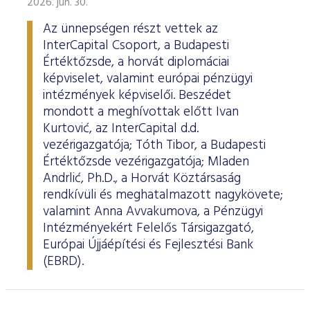
2026. jún. 30.
Az ünnepségen részt vettek az
InterCapital Csoport, a Budapesti
Értéktőzsde, a horvát diplomáciai
képviselet, valamint európai pénzügyi
intézmények képviselői. Beszédet
mondott a meghívottak előtt Ivan
Kurtović, az InterCapital d.d.
vezérigazgatója; Tóth Tibor, a Budapesti
Értéktőzsde vezérigazgatója; Mladen
Andrlić, Ph.D., a Horvát Köztársaság
rendkívüli és meghatalmazott nagykövete;
valamint Anna Avvakumova, a Pénzügyi
Intézményekért Felelős Társigazgató,
Európai Újjáépítési és Fejlesztési Bank
(EBRD).