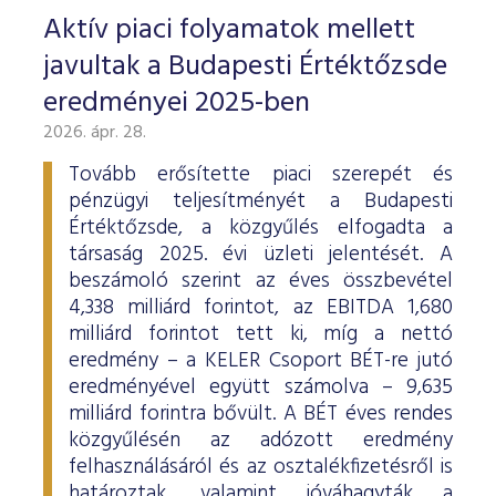
Aktív piaci folyamatok mellett
javultak a Budapesti Értéktőzsde
eredményei 2025-ben
2026. ápr. 28.
Tovább erősítette piaci szerepét és
pénzügyi teljesítményét a Budapesti
Értéktőzsde, a közgyűlés elfogadta a
társaság 2025. évi üzleti jelentését. A
beszámoló szerint az éves összbevétel
4,338 milliárd forintot, az EBITDA 1,680
milliárd forintot tett ki, míg a nettó
eredmény – a KELER Csoport BÉT-re jutó
eredményével együtt számolva – 9,635
milliárd forintra bővült. A BÉT éves rendes
közgyűlésén az adózott eredmény
felhasználásáról és az osztalékfizetésről is
határoztak, valamint jóváhagyták a