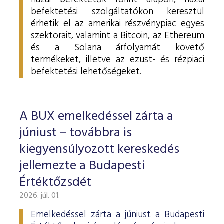
hazai befektetők forint alapon, hazai
befektetési szolgáltatókon keresztül
érhetik el az amerikai részvénypiac egyes
szektorait, valamint a Bitcoin, az Ethereum
és a Solana árfolyamát követő
termékeket, illetve az ezüst- és rézpiaci
befektetési lehetőségeket.
A BUX emelkedéssel zárta a
júniust – továbbra is
kiegyensúlyozott kereskedés
jellemezte a Budapesti
Értéktőzsdét
2026. júl. 01.
Emelkedéssel zárta a júniust a Budapesti