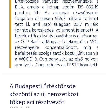
Értéktőzsde irányadó részvényindexe, a
BUX, amely a hónap végén 139 892,19
ponton állt. Az azonnali részvénypiaci
forgalom összesen 565,7 milliárd forintot
tett ki, ami napi átlagban 25,7 milliárd
forintos kereskedési volument jelentett. A
befektetői aktivitás továbbra is elsősorban
az OTP Bank, a Magyar Telekom és a MOL
részvényeire koncentrálódott, míg a
befektetési szolgáltatók közül júniusban is
a WOOD & Company zárt az első helyen,
amelyet a Concorde és az ERSTE követett.
A Budapesti Értéktőzsde
köszönti az új nemzetközi
tőkepiaci résztvevőt