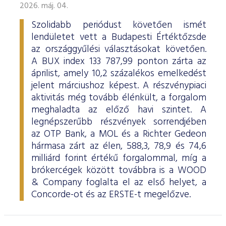
2026. máj. 04.
Szolidabb periódust követően ismét
lendületet vett a Budapesti Értéktőzsde
az országgyűlési választásokat követően.
A BUX index 133 787,99 ponton zárta az
áprilist, amely 10,2 százalékos emelkedést
jelent márciushoz képest. A részvénypiaci
aktivitás még tovább élénkült, a forgalom
meghaladta az előző havi szintet. A
legnépszerűbb részvények sorrendjében
az OTP Bank, a MOL és a Richter Gedeon
hármasa zárt az élen, 588,3, 78,9 és 74,6
milliárd forint értékű forgalommal, míg a
brókercégek között továbbra is a WOOD
& Company foglalta el az első helyet, a
Concorde-ot és az ERSTE-t megelőzve.