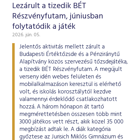
Lezárult a tizedik BÉT
Részvényfutam, júniusban
folytatódik a játék
2026. jún. 05.
Jelentős aktivitás mellett zárult a
Budapesti Értéktőzsde és a Pénziránytű
Alapítvány közös szervezésű tőzsdejátéka,
a tizedik BÉT Részvényfutam. A megújult
verseny idén webes felületen és
mobilalkalmazáson keresztül is elérhető
volt, és iskolás korosztálytól kezdve
valamennyi érdeklődő csatlakozhatott
hozzá. A három hónapon át tartó
megmérettetésben összesen több mint
3000 játékos vett részt, akik közel 35 000
megbízást adtak le. A diák kategória
győztese az Jurisich Miklós Gimnázium és