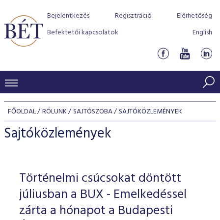
Bejelentkezés
Regisztráció
Elérhetőség
Befektetői kapcsolatok
English
KERESKEDÉSI ADATOK
FŐOLDAL
RÓLUNK
SAJTÓSZOBA
SAJTÓKÖZLEMÉNYEK
INDEXEK
BEFEKTETŐK
Sajtóközlemények
Részvényindexek
Piaci forgalom
Termékcsoportok
KIBOCSÁTÓK
Kötvényindexek
Kedvenc instrumentumok
Szabályozás
Indexek
Részvény és vállalati kötvény tőzsdei bevezetését támoga
Történelmi csúcsokat döntött
TŐZSDETAGOK
Jelzáloglevél indexek
program
Azonnali Piac
Alkalmazott díjstruktúra
BÉT szabályzatok
Részvény szekció
júliusban a BUX - Emelkedéssel
Tőzsdetagok, üzletkötők
VENDOROK
Vállalati kötvény indexek
Származékos piac
BÉT Xtend - Részvénypiac egyszerűen
Részvények
zárta a hónapot a Budapesti
Elszámolás
Befektetővédelem
Hitelpapír szekció
Útmutató a taggá váláshoz