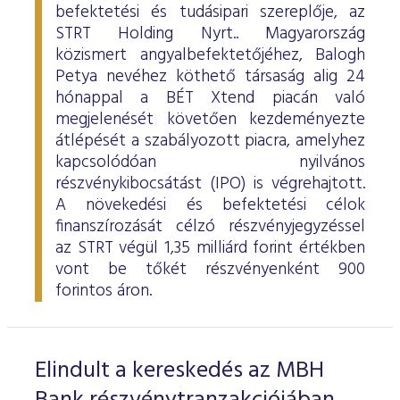
befektetési és tudásipari szereplője, az
STRT Holding Nyrt.. Magyarország
közismert angyalbefektetőjéhez, Balogh
Petya nevéhez köthető társaság alig 24
hónappal a BÉT Xtend piacán való
megjelenését követően kezdeményezte
átlépését a szabályozott piacra, amelyhez
kapcsolódóan nyilvános
részvénykibocsátást (IPO) is végrehajtott.
A növekedési és befektetési célok
finanszírozását célzó részvényjegyzéssel
az STRT végül 1,35 milliárd forint értékben
vont be tőkét részvényenként 900
forintos áron.
Elindult a kereskedés az MBH