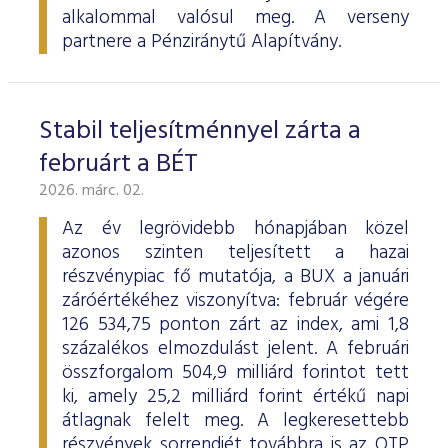
alkalommal valósul meg. A verseny
partnere a Pénziránytű Alapítvány.
Stabil teljesítménnyel zárta a
februárt a BÉT
2026. márc. 02.
Az év legrövidebb hónapjában közel
azonos szinten teljesített a hazai
részvénypiac fő mutatója, a BUX a januári
záróértékéhez viszonyítva: február végére
126 534,75 ponton zárt az index, ami 1,8
százalékos elmozdulást jelent. A februári
összforgalom 504,9 milliárd forintot tett
ki, amely 25,2 milliárd forint értékű napi
átlagnak felelt meg. A legkeresettebb
részvények sorrendjét továbbra is az OTP