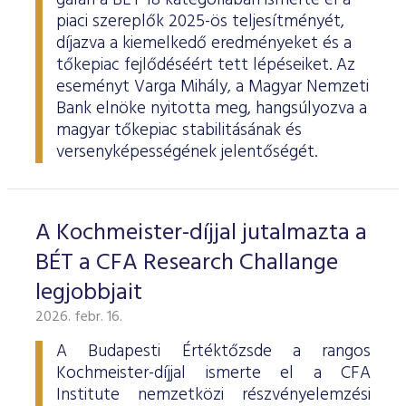
gálán a BÉT 18 kategóriában ismerte el a
piaci szereplők 2025-ös teljesítményét,
díjazva a kiemelkedő eredményeket és a
tőkepiac fejlődéséért tett lépéseiket. Az
eseményt Varga Mihály, a Magyar Nemzeti
Bank elnöke nyitotta meg, hangsúlyozva a
magyar tőkepiac stabilitásának és
versenyképességének jelentőségét.
A Kochmeister-díjjal jutalmazta a
BÉT a CFA Research Challange
legjobbjait
2026. febr. 16.
A Budapesti Értéktőzsde a rangos
Kochmeister-díjjal ismerte el a CFA
Institute nemzetközi részvényelemzési