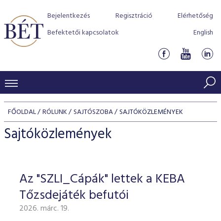
Bejelentkezés
Regisztráció
Elérhetőség
Befektetői kapcsolatok
English
KERESKEDÉSI ADATOK
FŐOLDAL
RÓLUNK
SAJTÓSZOBA
SAJTÓKÖZLEMÉNYEK
INDEXEK
BEFEKTETŐK
Sajtóközlemények
Részvényindexek
Piaci forgalom
Termékcsoportok
KIBOCSÁTÓK
Kötvényindexek
Kedvenc instrumentumok
Szabályozás
Indexek
Részvény és vállalati kötvény tőzsdei bevezetését támoga
Az "SZLI_Cápák" lettek a KEBA
TŐZSDETAGOK
Jelzáloglevél indexek
program
Azonnali Piac
Alkalmazott díjstruktúra
BÉT szabályzatok
Részvény szekció
Tőzsdejáték befutói
Tőzsdetagok, üzletkötők
VENDOROK
Vállalati kötvény indexek
Származékos piac
BÉT Xtend - Részvénypiac egyszerűen
Részvények
Elszámolás
Befektetővédelem
2026. márc. 19.
Hitelpapír szekció
Útmutató a taggá váláshoz