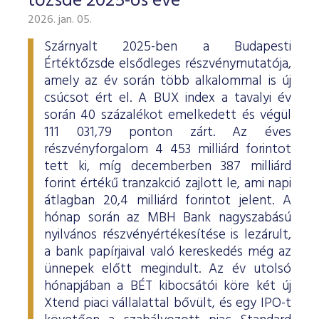
tőzsde 2025-ös éve
2026. jan. 05.
Szárnyalt 2025-ben a Budapesti
Értéktőzsde elsődleges részvénymutatója,
amely az év során több alkalommal is új
csúcsot ért el. A BUX index a tavalyi év
során 40 százalékot emelkedett és végül
111 031,79 ponton zárt. Az éves
részvényforgalom 4 453 milliárd forintot
tett ki, míg decemberben 387 milliárd
forint értékű tranzakció zajlott le, ami napi
átlagban 20,4 milliárd forintot jelent. A
hónap során az MBH Bank nagyszabású
nyilvános részvényértékesítése is lezárult,
a bank papírjaival való kereskedés még az
ünnepek előtt megindult. Az év utolsó
hónapjában a BÉT kibocsátói köre két új
Xtend piaci vállalattal bővült, és egy IPO-t