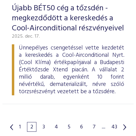
Újabb BÉT50 cég a tőzsdén -
megkezdődött a kereskedés a
Cool-Airconditional részvényeivel
2025. dec. 17.
Ünnepélyes csengetéssel vette kezdetét
a kereskedés a Cool-Airconditional Nyrt.
(Cool Klíma) értékpapírjaival a Budapesti
Értéktőzsde Xtend piacán. A vállalat 2
millió darab, egyenként 10 forint
névértékű, dematerializált, névre szóló
törzsrészvényt vezetett be a tőzsdére.
1
2
3
4
5
6
7
...
43