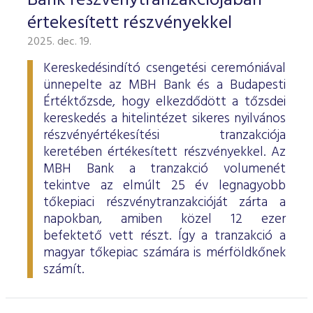
Bank részvénytranzakciójában
értekesített részvényekkel
2025. dec. 19.
Kereskedésindító csengetési ceremóniával
ünnepelte az MBH Bank és a Budapesti
Értéktőzsde, hogy elkezdődött a tőzsdei
kereskedés a hitelintézet sikeres nyilvános
részvényértékesítési tranzakciója
keretében értékesített részvényekkel. Az
MBH Bank a tranzakció volumenét
tekintve az elmúlt 25 év legnagyobb
tőkepiaci részvénytranzakcióját zárta a
napokban, amiben közel 12 ezer
befektető vett részt. Így a tranzakció a
magyar tőkepiac számára is mérföldkőnek
számít.