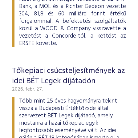
Bank, a MOL és a Richter Gedeon vezette
304, 81,8 és 60 milliárd forint értékű
forgalommal. A befektetési szolgáltatók
közül a WOOD & Company visszavette a
vezetést a Concorde-tól, a kettőst az
ERSTE követte.
Tőkepiaci csúcsteljesítmények az
idei BÉT Legek díjátadón
2026. febr. 27.
Több mint 25 éves hagyományra tekint
vissza a Budapesti Értéktőzsde által
szervezett BÉT Legek díjátadó, amely
mostanra a hazai tőkepiac egyik
legfontosabb eseményévé vált. Az idei