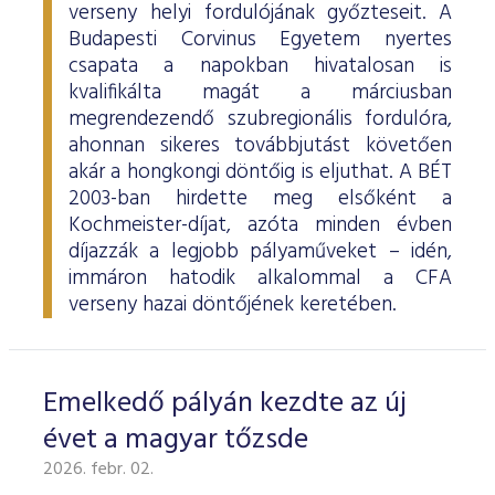
verseny helyi fordulójának győzteseit. A
Budapesti Corvinus Egyetem nyertes
csapata a napokban hivatalosan is
kvalifikálta magát a márciusban
megrendezendő szubregionális fordulóra,
ahonnan sikeres továbbjutást követően
akár a hongkongi döntőig is eljuthat. A BÉT
2003-ban hirdette meg elsőként a
Kochmeister-díjat, azóta minden évben
díjazzák a legjobb pályaműveket – idén,
immáron hatodik alkalommal a CFA
verseny hazai döntőjének keretében.
Emelkedő pályán kezdte az új
évet a magyar tőzsde
2026. febr. 02.