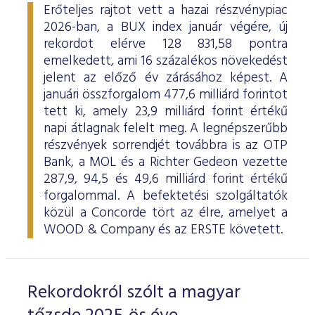
Erőteljes rajtot vett a hazai részvénypiac
2026-ban, a BUX index január végére, új
rekordot elérve 128 831,58 pontra
emelkedett, ami 16 százalékos növekedést
jelent az előző év zárásához képest. A
januári összforgalom 477,6 milliárd forintot
tett ki, amely 23,9 milliárd forint értékű
napi átlagnak felelt meg. A legnépszerűbb
részvények sorrendjét továbbra is az OTP
Bank, a MOL és a Richter Gedeon vezette
287,9, 94,5 és 49,6 milliárd forint értékű
forgalommal. A befektetési szolgáltatók
közül a Concorde tört az élre, amelyet a
WOOD & Company és az ERSTE követett.
Rekordokról szólt a magyar