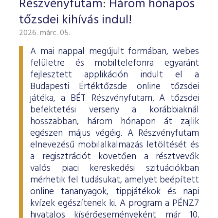
Részvényfutam: Három hónapos
ESG Útmutató
tőzsdei kihívás indul!
2026. márc. 05.
A mai nappal megújult formában, webes
felületre és mobiltelefonra egyaránt
fejlesztett applikáción indult el a
Budapesti Értéktőzsde online tőzsdei
játéka, a BÉT Részvényfutam. A tőzsdei
befektetési verseny a korábbiaknál
hosszabban, három hónapon át zajlik
egészen május végéig. A Részvényfutam
elnevezésű mobilalkalmazás letöltését és
a regisztrációt követően a résztvevők
valós piaci kereskedési szituációkban
mérhetik fel tudásukat, amelyet beépített
online tananyagok, tippjátékok és napi
kvízek egészítenek ki. A program a PÉNZ7
hivatalos kísérőeseményeként már 10.