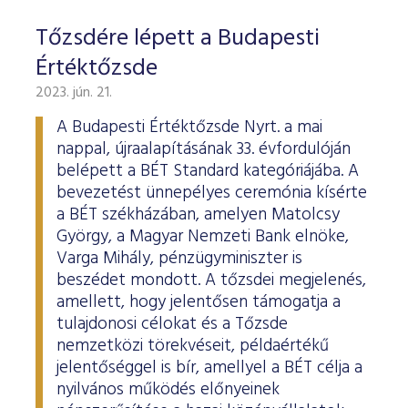
Tőzsdére lépett a Budapesti
Értéktőzsde
2023. jún. 21.
A Budapesti Értéktőzsde Nyrt. a mai
nappal, újraalapításának 33. évfordulóján
belépett a BÉT Standard kategóriájába. A
bevezetést ünnepélyes ceremónia kísérte
a BÉT székházában, amelyen Matolcsy
György, a Magyar Nemzeti Bank elnöke,
Varga Mihály, pénzügyminiszter is
beszédet mondott. A tőzsdei megjelenés,
amellett, hogy jelentősen támogatja a
tulajdonosi célokat és a Tőzsde
nemzetközi törekvéseit, példaértékű
jelentőséggel is bír, amellyel a BÉT célja a
nyilvános működés előnyeinek