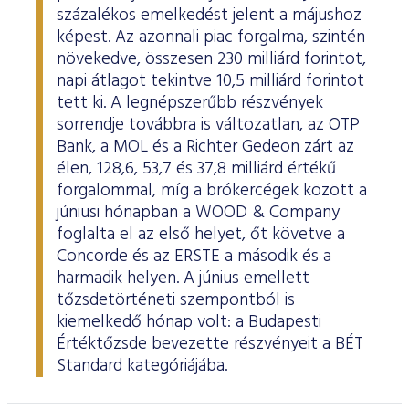
százalékos emelkedést jelent a májushoz
képest. Az azonnali piac forgalma, szintén
növekedve, összesen 230 milliárd forintot,
napi átlagot tekintve 10,5 milliárd forintot
tett ki. A legnépszerűbb részvények
sorrendje továbbra is változatlan, az OTP
Bank, a MOL és a Richter Gedeon zárt az
élen, 128,6, 53,7 és 37,8 milliárd értékű
forgalommal, míg a brókercégek között a
júniusi hónapban a WOOD & Company
foglalta el az első helyet, őt követve a
Concorde és az ERSTE a második és a
harmadik helyen. A június emellett
tőzsdetörténeti szempontból is
kiemelkedő hónap volt: a Budapesti
Értéktőzsde bevezette részvényeit a BÉT
Standard kategóriájába.