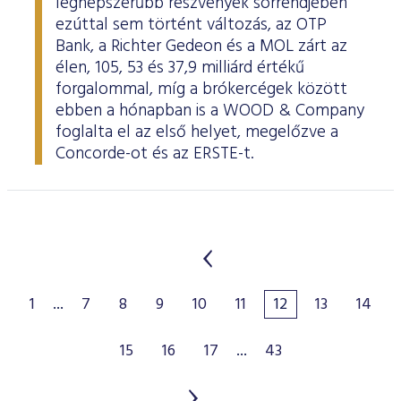
legnépszerűbb részvények sorrendjében
ezúttal sem történt változás, az OTP
Bank, a Richter Gedeon és a MOL zárt az
élen, 105, 53 és 37,9 milliárd értékű
forgalommal, míg a brókercégek között
ebben a hónapban is a WOOD & Company
foglalta el az első helyet, megelőzve a
Concorde-ot és az ERSTE-t.
1
...
7
8
9
10
11
12
13
14
15
16
17
...
43