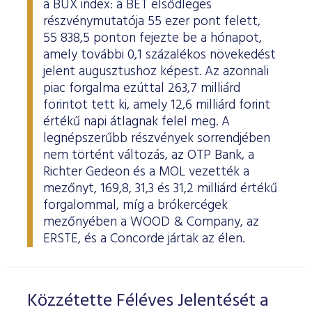
a BUX index: a BÉT elsődleges
ESG Útmutató
részvénymutatója 55 ezer pont felett,
55 838,5 ponton fejezte be a hónapot,
amely további 0,1 százalékos növekedést
jelent augusztushoz képest. Az azonnali
piac forgalma ezúttal 263,7 milliárd
forintot tett ki, amely 12,6 milliárd forint
értékű napi átlagnak felel meg. A
legnépszerűbb részvények sorrendjében
nem történt változás, az OTP Bank, a
Richter Gedeon és a MOL vezették a
mezőnyt, 169,8, 31,3 és 31,2 milliárd értékű
forgalommal, míg a brókercégek
mezőnyében a WOOD & Company, az
ERSTE, és a Concorde jártak az élen.
Közzétette Féléves Jelentését a