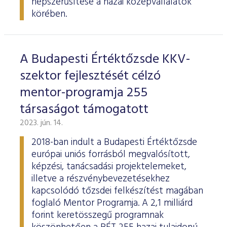
népszerűsítése a hazai középvállalatok
körében.
A Budapesti Értéktőzsde KKV-
szektor fejlesztését célzó
mentor-programja 255
társaságot támogatott
2023. jún. 14.
2018-ban indult a Budapesti Értéktőzsde
európai uniós forrásból megvalósított,
képzési, tanácsadási projektelemeket,
illetve a részvénybevezetésekhez
kapcsolódó tőzsdei felkészítést magában
foglaló Mentor Programja. A 2,1 milliárd
forint keretösszegű programnak