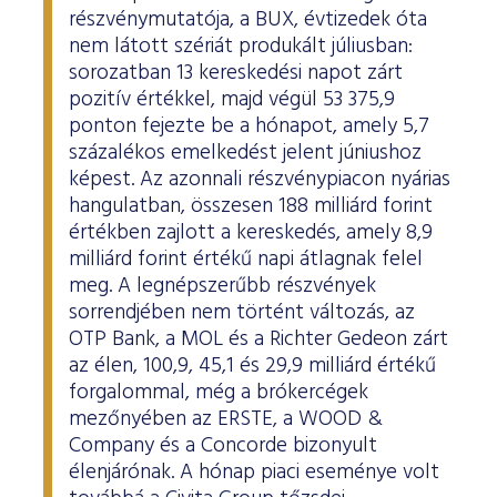
részvénymutatója, a BUX, évtizedek óta
nem látott szériát produkált júliusban:
sorozatban 13 kereskedési napot zárt
pozitív értékkel, majd végül 53 375,9
ponton fejezte be a hónapot, amely 5,7
százalékos emelkedést jelent júniushoz
képest. Az azonnali részvénypiacon nyárias
hangulatban, összesen 188 milliárd forint
értékben zajlott a kereskedés, amely 8,9
milliárd forint értékű napi átlagnak felel
meg. A legnépszerűbb részvények
sorrendjében nem történt változás, az
OTP Bank, a MOL és a Richter Gedeon zárt
az élen, 100,9, 45,1 és 29,9 milliárd értékű
forgalommal, még a brókercégek
mezőnyében az ERSTE, a WOOD &
Company és a Concorde bizonyult
élenjárónak. A hónap piaci eseménye volt