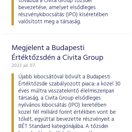
továbbá a Civita Group tőzsdei
bevezetése, amelyet elsődleges
részvénykibocsátás (IPO) kíséretében
valósított meg a társaság.
Megjelent a Budapesti
Értéktőzsdén a Civita Group
2023. júl. 07.
Újabb kibocsátóval bővült a Budapesti
Értéktőzsde szabályozott piaca: a közel 30
éves múltra visszatekintő élelmiszeripari
társaság, a Civita Group elsődleges
nyilvános kibocsátás (IPO) keretében
közel fél milliárd forint értékben vont be
tőkét, egyúttal bevezette részvényeit a
BÉT Standard kategóriájába. A tőzsdei