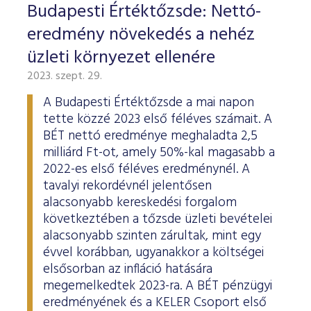
Budapesti Értéktőzsde: Nettó-
eredmény növekedés a nehéz
üzleti környezet ellenére
2023. szept. 29.
A Budapesti Értéktőzsde a mai napon
tette közzé 2023 első féléves számait. A
BÉT nettó eredménye meghaladta 2,5
milliárd Ft-ot, amely 50%-kal magasabb a
2022-es első féléves eredménynél. A
tavalyi rekordévnél jelentősen
alacsonyabb kereskedési forgalom
következtében a tőzsde üzleti bevételei
alacsonyabb szinten zárultak, mint egy
évvel korábban, ugyanakkor a költségei
elsősorban az infláció hatására
megemelkedtek 2023-ra. A BÉT pénzügyi
eredményének és a KELER Csoport első