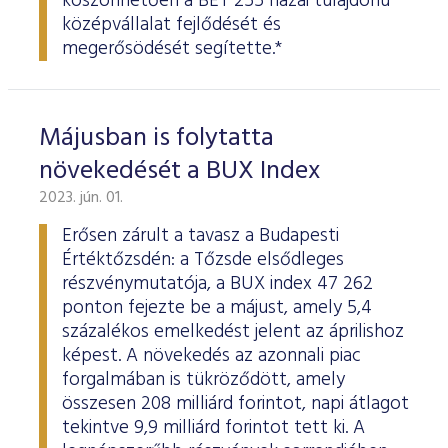
köszönhetően a BÉT 255 hazai tulajdonú
középvállalat fejlődését és
megerősödését segítette.*
Májusban is folytatta
növekedését a BUX Index
2023. jún. 01.
Erősen zárult a tavasz a Budapesti
Értéktőzsdén: a Tőzsde elsődleges
részvénymutatója, a BUX index 47 262
ponton fejezte be a májust, amely 5,4
százalékos emelkedést jelent az áprilishoz
képest. A növekedés az azonnali piac
forgalmában is tükröződött, amely
összesen 208 milliárd forintot, napi átlagot
tekintve 9,9 milliárd forintot tett ki. A