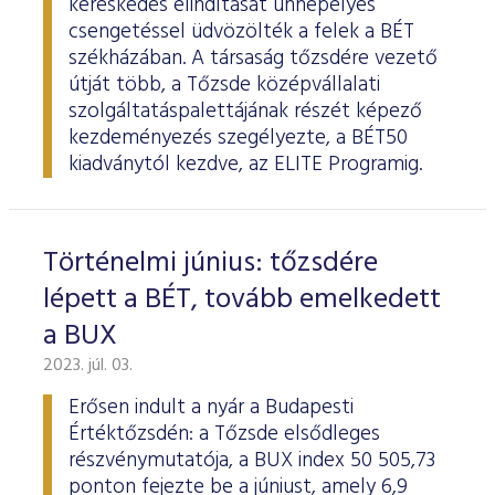
kereskedés elindítását ünnepélyes
csengetéssel üdvözölték a felek a BÉT
székházában. A társaság tőzsdére vezető
útját több, a Tőzsde középvállalati
szolgáltatáspalettájának részét képező
kezdeményezés szegélyezte, a BÉT50
kiadványtól kezdve, az ELITE Programig.
Történelmi június: tőzsdére
lépett a BÉT, tovább emelkedett
a BUX
2023. júl. 03.
Erősen indult a nyár a Budapesti
Értéktőzsdén: a Tőzsde elsődleges
részvénymutatója, a BUX index 50 505,73
ponton fejezte be a júniust, amely 6,9