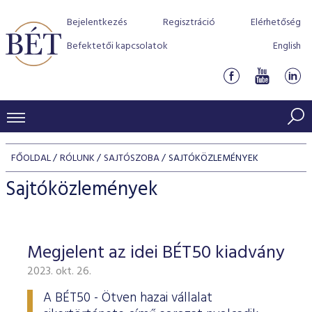
Bejelentkezés
Regisztráció
Elérhetőség
Befektetői kapcsolatok
English
KERESKEDÉSI ADATOK
FŐOLDAL
RÓLUNK
SAJTÓSZOBA
SAJTÓKÖZLEMÉNYEK
INDEXEK
BEFEKTETŐK
Sajtóközlemények
Részvényindexek
Piaci forgalom
Termékcsoportok
KIBOCSÁTÓK
Kötvényindexek
Kedvenc instrumentumok
Szabályozás
Indexek
Részvény és vállalati kötvény tőzsdei bevezetését támoga
Megjelent az idei BÉT50 kiadvány
TŐZSDETAGOK
Jelzáloglevél indexek
program
Azonnali Piac
Alkalmazott díjstruktúra
BÉT szabályzatok
Részvény szekció
2023. okt. 26.
Tőzsdetagok, üzletkötők
VENDOROK
Vállalati kötvény indexek
Származékos piac
BÉT Xtend - Részvénypiac egyszerűen
Részvények
Elszámolás
Befektetővédelem
Hitelpapír szekció
A BÉT50 - Ötven hazai vállalat
Útmutató a taggá váláshoz