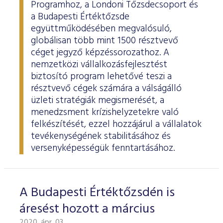
ESG Útmutató
Programhoz, a Londoni Tőzsdecsoport és
a Budapesti Értéktőzsde
együttműködésében megvalósuló,
globálisan több mint 1500 résztvevő
céget jegyző képzéssorozathoz. A
nemzetközi vállalkozásfejlesztést
biztosító program lehetővé teszi a
résztvevő cégek számára a válságálló
üzleti stratégiák megismerését, a
menedzsment krízishelyzetekre való
felkészítését, ezzel hozzájárul a vállalatok
tevékenységének stabilitásához és
versenyképességük fenntartásához.
A Budapesti Értéktőzsdén is
áresést hozott a március
2020. ápr. 03.