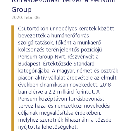
forrásbevonást tervez a Pensum
Group
2020. febr. 06.
Csütörtökön ünnepélyes keretek között
bevezették a humánerőforrás-
szolgáltatások, főként a munkaerő-
kölcsönzés terén jelentős pozíciójú
Pensum Group Nyrt. részvényeit a
Budapesti Értéktőzsde Standard
kategóriájába. A magyar, német és osztrák
piacon aktív vállalat árbevétele az elmúlt
években dinamikusan növekedett, 2018-
ban elérve a 2,2 milliárd forintot. A
Pensum középtávon forrásbevonást
tervez hazai és nemzetközi növekedési
céljainak megvalósítása érdekében,
melyhez szeretnék kihasználni a tőzsde
nyújtotta lehetőségeket.