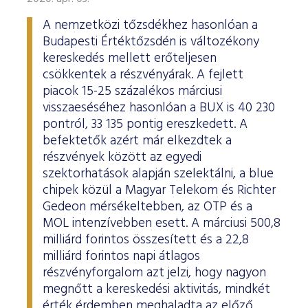
A nemzetközi tőzsdékhez hasonlóan a
Budapesti Értéktőzsdén is változékony
kereskedés mellett erőteljesen
csökkentek a részvényárak. A fejlett
piacok 15-25 százalékos márciusi
visszaeséséhez hasonlóan a BUX is 40 230
pontról, 33 135 pontig ereszkedett. A
befektetők azért már elkezdtek a
részvények között az egyedi
szektorhatások alapján szelektálni, a blue
chipek közül a Magyar Telekom és Richter
Gedeon mérsékeltebben, az OTP és a
MOL intenzívebben esett. A márciusi 500,8
milliárd forintos összesített és a 22,8
milliárd forintos napi átlagos
részvényforgalom azt jelzi, hogy nagyon
megnőtt a kereskedési aktivitás, mindkét
érték érdemben meghaladta az előző