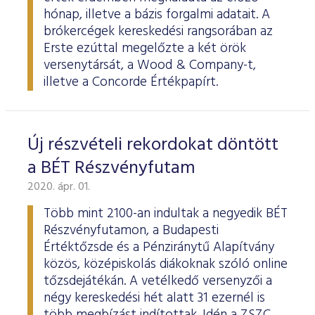
hónap, illetve a bázis forgalmi adatait. A
brókercégek kereskedési rangsorában az
Erste ezúttal megelőzte a két örök
versenytársát, a Wood & Company-t,
illetve a Concorde Értékpapírt.
Új részvételi rekordokat döntött
a BÉT Részvényfutam
2020. ápr. 01.
Több mint 2100-an indultak a negyedik BÉT
Részvényfutamon, a Budapesti
Értéktőzsde és a Pénziránytű Alapítvány
közös, középiskolás diákoknak szóló online
tőzsdejátékán. A vetélkedő versenyzői a
négy kereskedési hét alatt 31 ezernél is