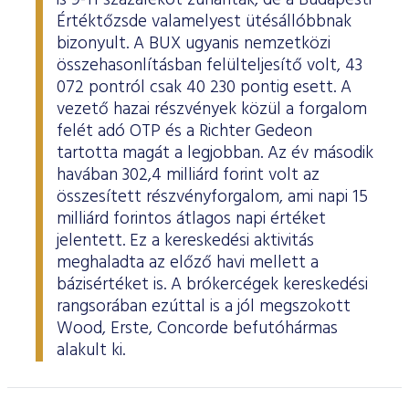
is 9-11 százalékot zuhantak, de a Budapesti
Értéktőzsde valamelyest ütésállóbbnak
bizonyult. A BUX ugyanis nemzetközi
összehasonlításban felülteljesítő volt, 43
072 pontról csak 40 230 pontig esett. A
vezető hazai részvények közül a forgalom
felét adó OTP és a Richter Gedeon
tartotta magát a legjobban. Az év második
havában 302,4 milliárd forint volt az
összesített részvényforgalom, ami napi 15
milliárd forintos átlagos napi értéket
jelentett. Ez a kereskedési aktivitás
meghaladta az előző havi mellett a
bázisértéket is. A brókercégek kereskedési
rangsorában ezúttal is a jól megszokott
Wood, Erste, Concorde befutóhármas
alakult ki.