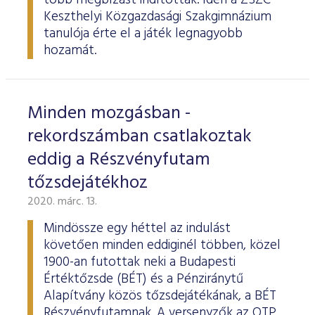
több megbízást indítottak. Idén a ZSZC
Keszthelyi Közgazdasági Szakgimnázium
tanulója érte el a játék legnagyobb
hozamát.
Minden mozgásban -
rekordszámban csatlakoztak
eddig a Részvényfutam
tőzsdejátékhoz
2020. márc. 13.
Mindössze egy héttel az indulást
követően minden eddiginél többen, közel
1900-an futottak neki a Budapesti
Értéktőzsde (BÉT) és a Pénziránytű
Alapítvány közös tőzsdejátékának, a BÉT
Részvényfutamnak. A versenyzők az OTP