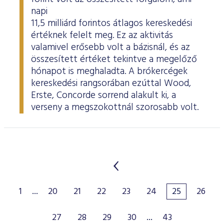
napi
11,5 milliárd forintos átlagos kereskedési
értéknek felelt meg. Ez az aktivitás
valamivel erősebb volt a bázisnál, és az
összesített értéket tekintve a megelőző
hónapot is meghaladta. A brókercégek
kereskedési rangsorában ezúttal Wood,
Erste, Concorde sorrend alakult ki, a
verseny a megszokottnál szorosabb volt.
1
...
20
21
22
23
24
25
26
27
28
29
30
...
43