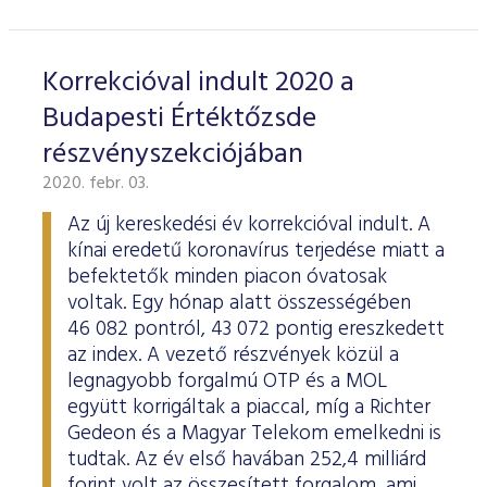
Korrekcióval indult 2020 a
Budapesti Értéktőzsde
részvényszekciójában
2020. febr. 03.
Az új kereskedési év korrekcióval indult. A
kínai eredetű koronavírus terjedése miatt a
befektetők minden piacon óvatosak
voltak. Egy hónap alatt összességében
46 082 pontról, 43 072 pontig ereszkedett
az index. A vezető részvények közül a
legnagyobb forgalmú OTP és a MOL
együtt korrigáltak a piaccal, míg a Richter
Gedeon és a Magyar Telekom emelkedni is
tudtak. Az év első havában 252,4 milliárd
forint volt az összesített forgalom, ami