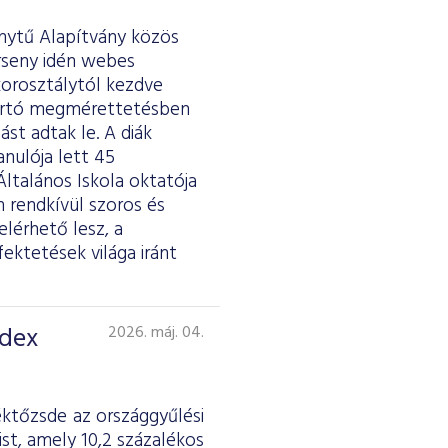
ánytű Alapítvány közös
erseny idén webes
 korosztálytól kezdve
tartó megmérettetésben
st adtak le. A diák
anulója lett 45
ltalános Iskola oktatója
 rendkívül szoros és
lérhető lesz, a
fektetések világa iránt
ndex
2026. máj. 04.
éktőzsde az országgyűlési
st, amely 10,2 százalékos