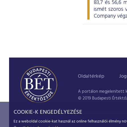
83,7 és 56,6 m
ismét szoros
Company végze
Oldaltérkép
Jog
A portálon megjelenített 
© 2019 Budapesti Értéktő
COOKIE-K ENGEDÉLYEZÉSE
Ez a weboldal cookie-kat használ az online felhasználói élmény nö