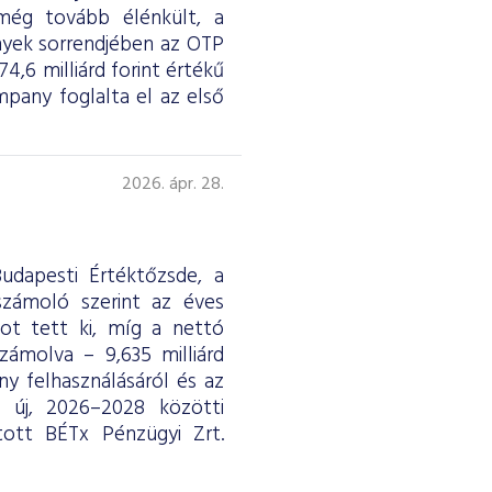
 még tovább élénkült, a
nyek sorrendjében az OTP
4,6 milliárd forint értékű
any foglalta el az első
2026. ápr. 28.
udapesti Értéktőzsde, a
eszámoló szerint az éves
ntot tett ki, míg a nettó
ámolva – 9,635 milliárd
y felhasználásáról és az
ág új, 2026–2028 közötti
tott BÉTx Pénzügyi Zrt.