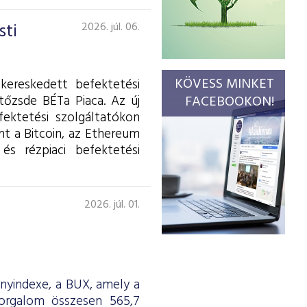
sti
2026. júl. 06.
KÖVESS MINKET
kereskedett befektetési
tőzsde BÉTa Piaca. Az új
FACEBOOKON!
fektetési szolgáltatókon
int a Bitcoin, az Ethereum
és rézpiaci befektetési
2026. júl. 01.
ényindexe, a BUX, amely a
forgalom összesen 565,7