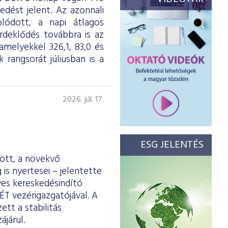
dést jelent. Az azonnali
olódott, a napi átlagos
érdeklődés továbbra is az
melyekkel 326,1, 83,0 és
 rangsorát júliusban is a
2026. júl. 17.
ESG JELENTÉS
ött, a növekvő
is nyertesei – jelentette
yes kereskedésindító
ÉT vezérigazgatójával. A
tt a stabilitás
járul.