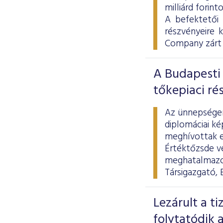
milliárd forint
A befektetői
részvényeire 
Company zárt 
A Budapesti 
tőkepiaci ré
Az ünnepségen 
diplomáciai ké
meghívottak el
Értéktőzsde ve
meghatalmazot
Társigazgató, 
Lezárult a t
folytatódik a