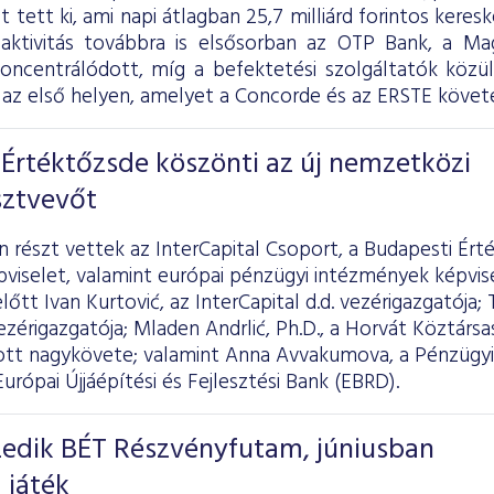
ot tett ki, ami napi átlagban 25,7 milliárd forintos kere
 aktivitás továbbra is elsősorban az OTP Bank, a 
koncentrálódott, míg a befektetési szolgáltatók köz
az első helyen, amelyet a Concorde és az ERSTE követe
Értéktőzsde köszönti az új nemzetközi
sztvevőt
részt vettek az InterCapital Csoport, a Budapesti Ért
pviselet, valamint európai pénzügyi intézmények képvi
őtt Ivan Kurtović, az InterCapital d.d. vezérigazgatója; 
zérigazgatója; Mladen Andrlić, Ph.D., a Horvát Köztársas
t nagykövete; valamint Anna Avvakumova, a Pénzügyi
Európai Újjáépítési és Fejlesztési Bank (EBRD).
izedik BÉT Részvényfutam, júniusban
 játék