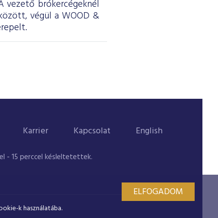
. A vezető brókercégeknél
 között, végül a WOOD &
repelt.
Karrier
Kapcsolat
English
 - 15 perccel késleltetettek.
ELFOGADOM
ookie-k használatába.