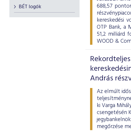
688,57 ponton
BÉT logók
részvénypiac
kereskedési v
OTP Bank, a M
51,2 milliárd 
WOOD & Compa
Rekordtelje
kereskedési
András részv
Az elmúlt idő
teljesítményne
ki Varga Mihál
csengetésén Ká
jegybankelnök 
megőrzése mel