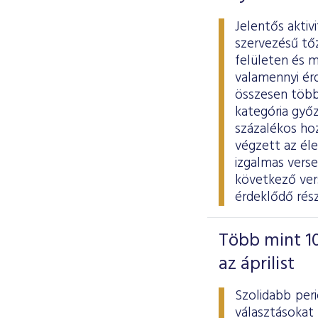
Jelentős aktiv
szervezésű tő
felületen és m
valamennyi ér
összesen több 
kategória győz
százalékos ho
végzett az él
izgalmas vers
következő vers
érdeklődő rés
Több mint 10
az áprilist
Szolidabb per
választásokat 