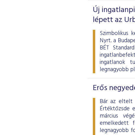
Új ingatlanp
lépett az Ur
Szimbolikus k
Nyrt. a Budape
BÉT Standard
ingatlanbefek
ingatlanok tu
legnagyobb pl
Erős negyedé
Bár az eltelt
Értéktőzsde 
március vég
emelkedett f
legnagyobb fo