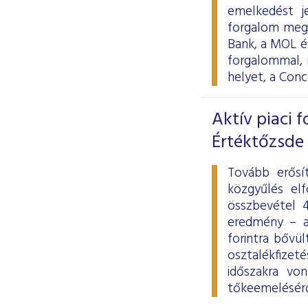
emelkedést j
forgalom megh
Bank, a MOL és
forgalommal, 
helyet, a Con
Aktív piaci 
Értéktőzsde
Tovább erősít
közgyűlés elf
összbevétel 4
eredmény – a
forintra bővü
osztalékfizet
időszakra von
tőkeemeléséről