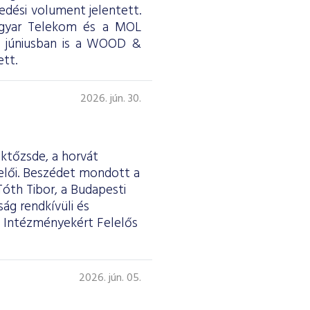
skedési volument jelentett.
Magyar Telekom és a MOL
ül júniusban is a WOOD &
tt.
2026. jún. 30.
éktőzsde, a horvát
selői. Beszédet mondott a
Tóth Tibor, a Budapesti
ág rendkívüli és
 Intézményekért Felelős
2026. jún. 05.