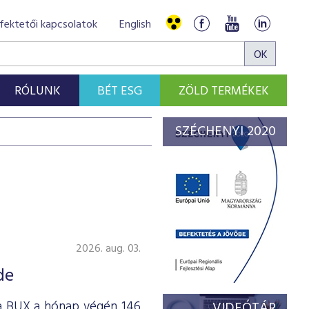
fektetői kapcsolatok
English
RÓLUNK
BÉT ESG
ZÖLD TERMÉKEK
SZÉCHENYI 2020
2026. aug. 03.
de
 a BUX a hónap végén 146
VIDEÓTÁR