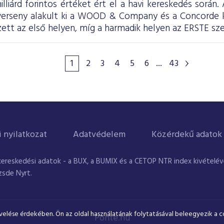
illiárd forintos értéket ért el a havi kereskedés során
 verseny alakult ki a WOOD & Company és a Concorde
tt az első helyen, míg a harmadik helyen az ERSTE sze
1
2
3
4
5
6
...
43
i nyilatkozat
Adatvédelem
Közérdekű adatok
kereskedési adatok - a BUX, a BUMIX és a CETOP NTR index kivételével
zsde Nyrt.
velése érdekében. Ön az oldal használatának folytatásával beleegyezik a c
Ponte.hu