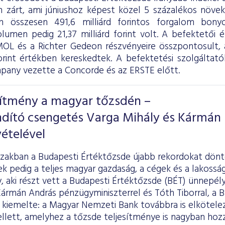
 zárt, ami júniushoz képest közel 5 százalékos növeke
on összesen 491,6 milliárd forintos forgalom bony
olumen pedig 21,37 milliárd forint volt. A befektetői 
OL és a Richter Gedeon részvényeire összpontosult, a
forint értékben kereskedtek. A befektetési szolgáltatók
ny vezette a Concorde és az ERSTE előtt.
sítmény a magyar tőzsdén –
ndító csengetés Varga Mihály és Kármán
ételével
szakban a Budapesti Értéktőzsde újabb rekordokat dönt
k pedig a teljes magyar gazdaság, a cégek és a lakosság 
y, aki részt vett a Budapesti Értéktőzsde (BÉT) ünnepél
rmán András pénzügyminiszterrel és Tóth Tiborral, a B
kiemelte: a Magyar Nemzeti Bank továbbra is elköteleze
lett, amelyhez a tőzsde teljesítménye is nagyban hozzá