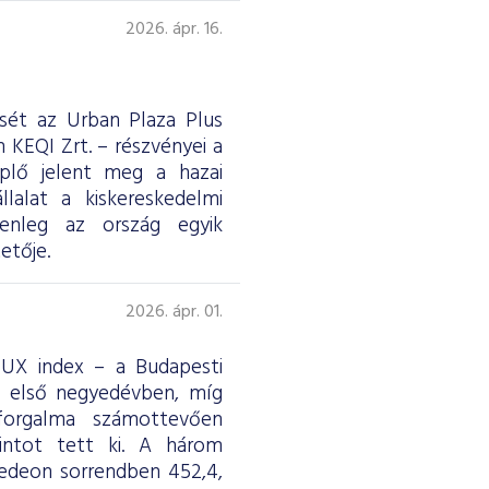
2026. ápr. 16.
ését az Urban Plaza Plus
 KEQI Zrt. – részvényei a
eplő jelent meg a hazai
lalat a kiskereskedelmi
jelenleg az ország egyik
etője.
2026. ápr. 01.
 BUX index – a Budapesti
z első negyedévben, míg
forgalma számottevően
rintot tett ki. A három
edeon sorrendben 452,4,