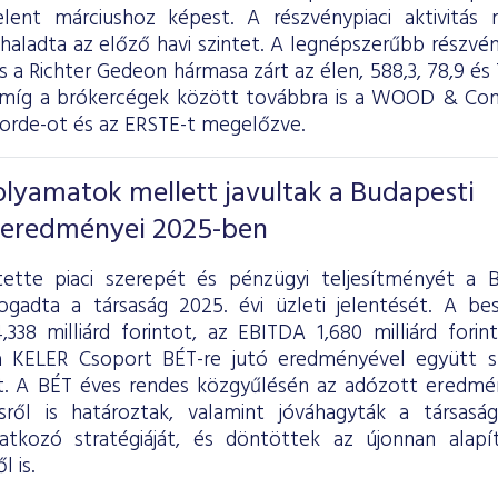
elent márciushoz képest. A részvénypiaci aktivitás
aladta az előző havi szintet. A legnépszerűbb részvé
 a Richter Gedeon hármasa zárt az élen, 588,3, 78,9 és 7
míg a brókercégek között továbbra is a WOOD & Comp
corde-ot és az ERSTE-t megelőzve.
folyamatok mellett javultak a Budapesti
 eredményei 2025-ben
ette piaci szerepét és pénzügyi teljesítményét a B
ogadta a társaság 2025. évi üzleti jelentését. A b
,338 milliárd forintot, az EBITDA 1,680 milliárd fori
 KELER Csoport BÉT-re jutó eredményével együtt sz
lt. A BÉT éves rendes közgyűlésén az adózott eredmén
ésről is határoztak, valamint jóváhagyták a társas
atkozó stratégiáját, és döntöttek az újonnan alapí
 is.