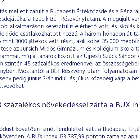
itás mellett zárult a Budapesti Értéktőzsde és a Pénzir
zsdejátéka, a tizedik BÉT Részvényfutam. A megújult v
obilalkalmazáson keresztül is elérhető volt, és iskolás
deklődő csatlakozhatott hozzá. A három hónapon át 
mint 3000 játékos vett részt, akik közel 35 000 megbízá
tese az Jurisich Miklós Gimnázium és Kollégium iskola t
zammal, míg a tanárok között az Újpesti Szűcs Sándor Á
en szintén 45 százalékos eredménnyel az összességében
enyben. Mostantól a BÉT Részvényfutam folyamatosan e
eny pedig június 3-án indul, és július közepéig várja a be
ztvevőket
 százalékos növekedéssel zárta a BUX i
iódust követően ismét lendületet vett a Budapesti Ért
követően. A BUX index 133 787,99 ponton zárta az áprili