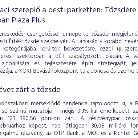
iaci szereplő a pesti parketten: Tőzsdére
ban Plaza Plus
ereskedési csengetéssel ünnepelte tőzsdei megjelen
sti Értéktőzsde székhelyén. A társaság – korábbi nevén
 kategóriájába kerültek bevezetésre, ezzel új szer
tetési szektorban a BÉT szabályozott piacán. A vál
lajdonlására és fejlesztésére építi stratégiáját, 
ázája, a KÖKI Bevásárlóközpont tulajdonosa és üzemelt
vet zárt a tőzsde
 időszakban mérséklődő tendencia rajzolódott ki, a
első számú mutatója – mégis 9,3%-kal emelkedett a
én 121 380,56 ponton zárt. A részvénypiac össz
ebruárhoz képest, napi átlagban 30,08 milliárd fo
rgalmú részvény, az OTP Bank, a MOL és a Richter G