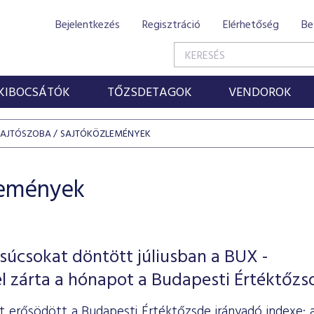
Bejelentkezés
Regisztráció
Elérhetőség
Be
KIBOCSÁTÓK
TŐZSDETAGOK
VENDOROK
SAJTÓSZOBA
SAJTÓKÖZLEMÉNYEK
lemények
súcsokat döntött júliusban a BUX -
l zárta a hónapot a Budapesti Értéktőzs
ét erősödött a Budapesti Értéktőzsde irányadó indexe: