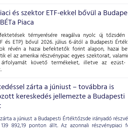
piaci és szektor ETF-ekkel bővül a Budape
 BÉTa Piaca
fektetések térnyerésére reagálva nyolc új tőzsdén 
F és ETP) bővül 2026. július 6-ától a Budapesti Érték
k révén a hazai befektetők forint alapon, hazai be
tik el az amerikai részvénypiac egyes szektorait, valam
árfolyamát követő termékeket, illetve az ezüst- 
.
déssel zárta a júniust – továbbra is
zott kereskedés jellemezte a Budapesti
t
zárta a júniust a Budapesti Értéktőzsde irányadó részv
139 892,19 ponton állt. Az azonnali részvénypiaci 