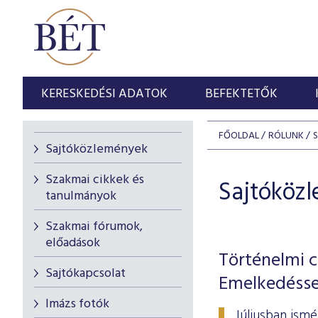
KERESKEDÉSI ADATOK
BEFEKTETŐK
FŐOLDAL
RÓLUNK
Sajtóközlemények
Szakmai cikkek és
Sajtóköz
tanulmányok
Szakmai fórumok,
előadások
Történelmi c
Sajtókapcsolat
Emelkedésse
Imázs fotók
Júliusban ism