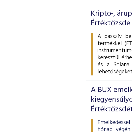
Kripto-, áru
Értéktőzsde
A passzív be
termékkel (ET
instrumentumo
keresztül érhe
és a Solana 
lehetőségeket
A BUX emelke
kiegyensúlyo
Értéktőzsdé
Emelkedéssel 
hónap végén 