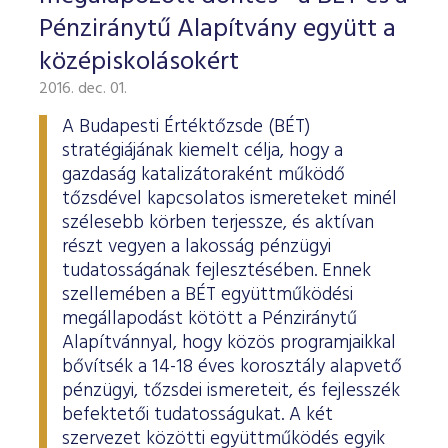
Pénziránytű Alapítvány együtt a
középiskolásokért
2016. dec. 01.
A Budapesti Értéktőzsde (BÉT)
stratégiájának kiemelt célja, hogy a
gazdaság katalizátoraként működő
tőzsdével kapcsolatos ismereteket minél
szélesebb körben terjessze, és aktívan
részt vegyen a lakosság pénzügyi
tudatosságának fejlesztésében. Ennek
szellemében a BÉT együttműködési
megállapodást kötött a Pénziránytű
Alapítvánnyal, hogy közös programjaikkal
bővítsék a 14-18 éves korosztály alapvető
pénzügyi, tőzsdei ismereteit, és fejlesszék
befektetői tudatosságukat. A két
szervezet közötti együttműködés egyik