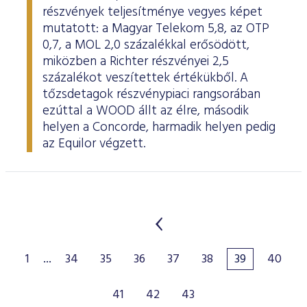
részvények teljesítménye vegyes képet
mutatott: a Magyar Telekom 5,8, az OTP
0,7, a MOL 2,0 százalékkal erősödött,
miközben a Richter részvényei 2,5
százalékot veszítettek értékükből. A
tőzsdetagok részvénypiaci rangsorában
ezúttal a WOOD állt az élre, második
helyen a Concorde, harmadik helyen pedig
az Equilor végzett.
1
...
34
35
36
37
38
39
40
41
42
43