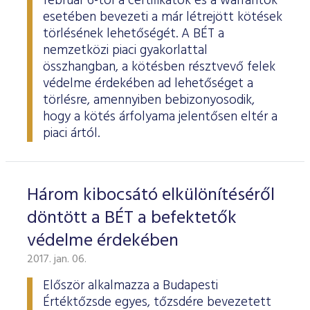
február 6-tól a certifikátok és a warrantok
esetében bevezeti a már létrejött kötések
törlésének lehetőségét. A BÉT a
nemzetközi piaci gyakorlattal
összhangban, a kötésben résztvevő felek
védelme érdekében ad lehetőséget a
törlésre, amennyiben bebizonyosodik,
hogy a kötés árfolyama jelentősen eltér a
piaci ártól.
Három kibocsátó elkülönítéséről
döntött a BÉT a befektetők
védelme érdekében
2017. jan. 06.
Először alkalmazza a Budapesti
Értéktőzsde egyes, tőzsdére bevezetett