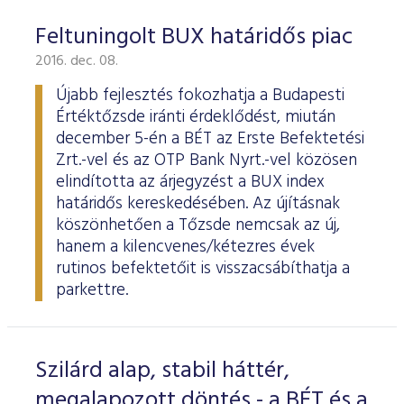
Feltuningolt BUX határidős piac
2016. dec. 08.
Újabb fejlesztés fokozhatja a Budapesti
Értéktőzsde iránti érdeklődést, miután
december 5-én a BÉT az Erste Befektetési
Zrt.-vel és az OTP Bank Nyrt.-vel közösen
elindította az árjegyzést a BUX index
határidős kereskedésében. Az újításnak
köszönhetően a Tőzsde nemcsak az új,
hanem a kilencvenes/kétezres évek
rutinos befektetőit is visszacsábíthatja a
parkettre.
Szilárd alap, stabil háttér,
megalapozott döntés - a BÉT és a