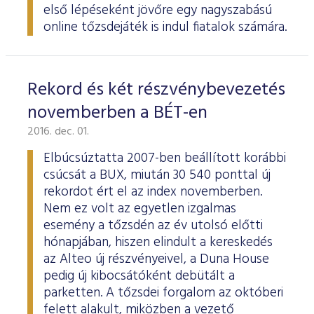
első lépéseként jövőre egy nagyszabású
online tőzsdejáték is indul fiatalok számára.
Rekord és két részvénybevezetés
novemberben a BÉT-en
2016. dec. 01.
Elbúcsúztatta 2007-ben beállított korábbi
csúcsát a BUX, miután 30 540 ponttal új
rekordot ért el az index novemberben.
Nem ez volt az egyetlen izgalmas
esemény a tőzsdén az év utolsó előtti
hónapjában, hiszen elindult a kereskedés
az Alteo új részvényeivel, a Duna House
pedig új kibocsátóként debütált a
parketten. A tőzsdei forgalom az októberi
felett alakult, miközben a vezető