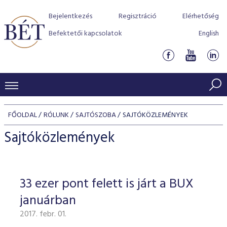
Bejelentkezés
Regisztráció
Elérhetőség
Befektetői kapcsolatok
English
KERESKEDÉSI ADATOK
FŐOLDAL
RÓLUNK
SAJTÓSZOBA
SAJTÓKÖZLEMÉNYEK
INDEXEK
BEFEKTETŐK
Sajtóközlemények
Részvényindexek
Piaci forgalom
Termékcsoportok
KIBOCSÁTÓK
Kötvényindexek
Kedvenc instrumentumok
Szabályozás
Indexek
Részvény és vállalati kötvény tőzsdei bevezetését támoga
33 ezer pont felett is járt a BUX
TŐZSDETAGOK
Jelzáloglevél indexek
program
Azonnali Piac
Alkalmazott díjstruktúra
BÉT szabályzatok
Részvény szekció
januárban
Tőzsdetagok, üzletkötők
VENDOROK
Vállalati kötvény indexek
Származékos piac
BÉT Xtend - Részvénypiac egyszerűen
Részvények
Elszámolás
Befektetővédelem
2017. febr. 01.
Hitelpapír szekció
Útmutató a taggá váláshoz