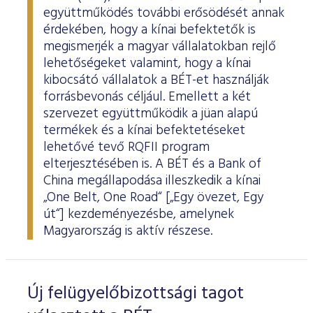
együttműködés további erősödését annak
érdekében, hogy a kínai befektetők is
megismerjék a magyar vállalatokban rejlő
lehetőségeket valamint, hogy a kínai
kibocsátó vállalatok a BÉT-et használják
forrásbevonás céljául. Emellett a két
szervezet együttműködik a jüan alapú
termékek és a kínai befektetéseket
lehetővé tevő RQFII program
elterjesztésében is. A BÉT és a Bank of
China megállapodása illeszkedik a kínai
„One Belt, One Road“ [„Egy övezet, Egy
út“] kezdeményezésbe, amelynek
Magyarország is aktív részese.
Új felügyelőbizottsági tagot