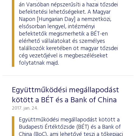
ESG Útmutató
án Varsóban népszerűsíti a hazai tőzsdei
befektetési lehetőségeket. A Magyar
Napon [Hungarian Day] a nemzetközi,
elsősorban lengyel, intézményi
befektetők megismerhetik a BÉT-en
elérhető vállalatokat és személyes
találkozók keretében öt magyar tőzsdei
cég vezetőjével is megbeszéléseket
folytatnak majd.
Együttműködési megállapodást
kötött a BÉT és a Bank of China
2017. jan. 24.
Együttműködési megállapodást kötött a
Budapesti Értéktőzsde (BÉT) és a Bank of
China (BoC), ami lehetővé teszi a tőkepiaci