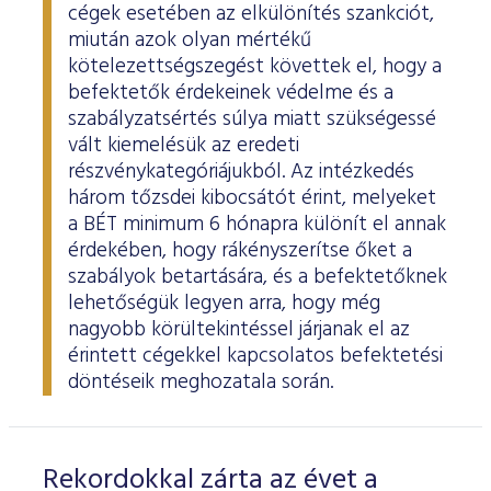
cégek esetében az elkülönítés szankciót,
miután azok olyan mértékű
kötelezettségszegést követtek el, hogy a
befektetők érdekeinek védelme és a
szabályzatsértés súlya miatt szükségessé
vált kiemelésük az eredeti
részvénykategóriájukból. Az intézkedés
három tőzsdei kibocsátót érint, melyeket
a BÉT minimum 6 hónapra különít el annak
érdekében, hogy rákényszerítse őket a
szabályok betartására, és a befektetőknek
lehetőségük legyen arra, hogy még
nagyobb körültekintéssel járjanak el az
érintett cégekkel kapcsolatos befektetési
döntéseik meghozatala során.
Rekordokkal zárta az évet a