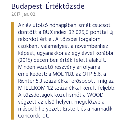
Budapesti Értéktőzsde
2017. jan. 02.
Az év utolsó hónapjában ismét csúcsot
döntött a BUX index: 32 025,6 ponttal új
rekordot ért el. A tőzsdei forgalom
csökkent valamelyest a novemberihez
képest, ugyanakkor az egy évvel korábbi
(2015) decemberi érték felett alakult.
Minden vezető részvény árfolyama
emelkedett: a MOL 11,8, az OTP 5,6, a
Richter 5,3 százalékkal erősödött, míg az
MTELEKOM 1,2 százalékkal került feljebb.
A tőzsdetagok közül ismét a WOOD
végzett az első helyen, megelőzve a
második helyezett Erste-t és a harmadik
Concorde-ot.