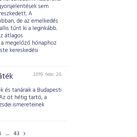
 gyorsjelentések sem
reszkedett. A
jobban, de az emelkedés
lis tűnt ki a leginkább.
az átlagos
tt a megelőző hónaphoz
ste kereskedési
áték
2019. febr. 20.
 és tanáraik a Budapesti
z öt hétig tartó, a
sdei ismereteinek
4
...
43