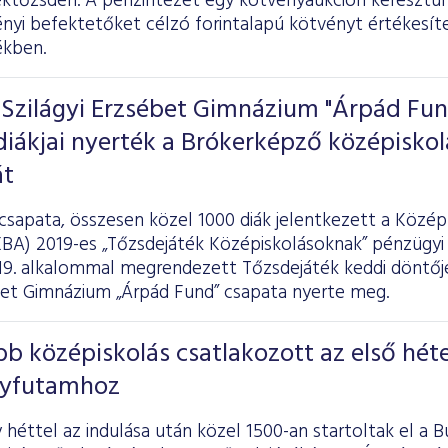
éktőzsdén. A pénzintézet egy kötvényaukción keresztül 
nyi befektetőket célzó forintalapú kötvényt értékesítet
ékben.
 Szilágyi Erzsébet Gimnázium "Árpád Fun
iákjai nyerték a Brókerképző középiskol
át
 csapata, összesen közel 1000 diák jelentkezett a Közé
BA) 2019-es „Tőzsdejáték Középiskolásoknak” pénzügyi 
 19. alkalommal megrendezett Tőzsdejáték keddi döntőj
ébet Gimnázium „Árpád Fund” csapata nyerte meg.
öbb középiskolás csatlakozott az első hét
nyfutamhoz
héttel az indulása után közel 1500-an startoltak el a 