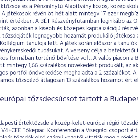
ktőzsde és a Pénziránytű Alapítvány közös, középiskol
 A játékosok révén öt hét alatt mintegy 17 ezer megbí
forint értékben. A BÉT Részvényfutamban leginkább az O
atták, azonban a kisebb és közepes kapitalizációjú részv
A tőzsdejáték legnagyobb hozamát produkáló játékosa a 
ollégium tanulója lett. A játék során először a tanulók 
énykereskedői tudásukat. A verseny célja a befektetői 
kos formában történő bővítése volt. A valós piacon a B
att mintegy 1,66 százalékos növekedést produkált, az 
agos portfóliónövekedése meghaladta a 2 százalékot. A 
tamos tőzsdéző átlagosan 13 százalékos hozamot ért el,
európai tőzsdecsúcsot tartott a Budapes
dapesti Értéktőzsde a közép-kelet-európai régió tőzsdé
A V4+CEE Tőkepiaci Konferencián a Visegrádi csoport ér