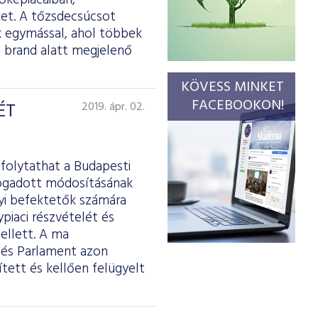
őkepiacaiban,
ket. A tőzsdecsúcsot
k egymással, ahol többek
s brand alatt megjelenő
KÖVESS MINKET
FACEBOOKON!
ÉT
2019. ápr. 02.
 folytathat a Budapesti
lfogadott módosításának
nyi befektetők számára
piaci részvételét és
mellett. A ma
 és Parlament azon
tett és kellően felügyelt