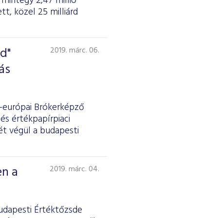
mintegy 2,47 millió
t, közel 25 milliárd
d"
2019. márc. 06.
ás
p-európai Brókerképző
és értékpapírpiaci
ét végül a budapesti
en a
2019. márc. 04.
Budapesti Értéktőzsde