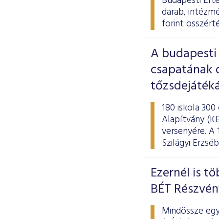
Budapesti Ért
darab, intézmé
forint összért
A budapesti
csapatának d
tőzsdejáték
180 iskola 300
Alapítvány (KE
versenyére. A
Szilágyi Erzs
Ezernél is t
BÉT Részvé
Mindössze egy 