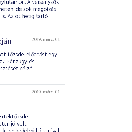
ényfutamon. A versenyzők
 héten, de sok megbízás
is. Az öt hétig tartó
pján
2019. márc. 01.
ott tőzsdei előadást egy
nz7 Pénzügyi és
esztését célzó
2019. márc. 01.
 Értéktőzsde
ten jó volt.
 a kereskedelmi háborúval