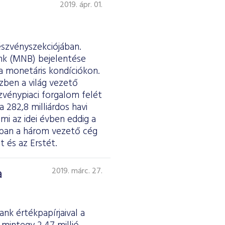
2019. ápr. 01.
észvényszekciójában.
nk (MNB) bejelentése
a monetáris kondíciókon.
zben a világ vezető
zvénypiaci forgalom felét
 282,8 milliárdos havi
mi az idei évben eddig a
ában a három vezető cég
 és az Erstét.
a
2019. márc. 27.
k értékpapírjaival a