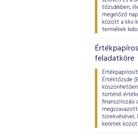
szlovén és a b
tőzsdéiben, il
megelőző napo
között a kkv-
termékek kidol
Értékpapíros
feladatköre
Értékpapírosít
Értéktőzsde (
köszönhetően.
történő értéke
finanszírozási
megszavazott 
törekvésével, 
keretek között