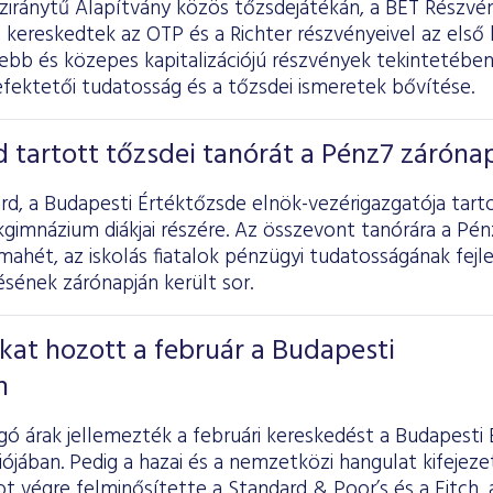
nziránytű Alapítvány közös tőzsdejátékán, a BÉT Részv
 kereskedtek az OTP és a Richter részvényeivel az első
sebb és közepes kapitalizációjú részvények tekintetében 
befektetői tudatosság és a tőzsdei ismeretek bővítése.
 tartott tőzsdei tanórát a Pénz7 záróna
d, a Budapesti Értéktőzsde elnök-vezérigazgatója tart
kgimnázium diákjai részére. Az összevont tanórára a Pé
mahét, az iskolás fiatalok pénzügyi tudatosságának fejl
ének zárónapján került sor.
kat hozott a február a Budapesti
n
ó árak jellemezték a februári kereskedést a Budapesti
ójában. Pedig a hazai és a nemzetközi hangulat kifejezet
 végre felminősítette a Standard & Poor’s és a Fitch,