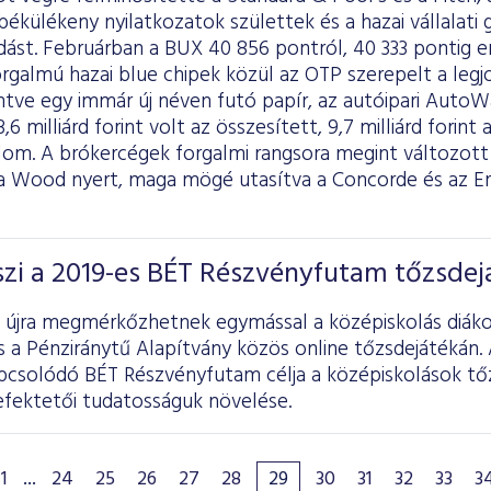
ékülékeny nyilatkozatok születtek és a hazai vállalati
dást. Februárban a BUX 40 856 pontról, 40 333 pontig e
rgalmú hazai blue chipek közül az OTP szerepelt a leg
tve egy immár új néven futó papír, az autóipari AutoWal
6 milliárd forint volt az összesített, 9,7 milliárd forint 
lom. A brókercégek forgalmi rangsora megint változo
a Wood nyert, maga mögé utasítva a Concorde és az Er
szi a 2019-es BÉT Részvényfutam tőzsdej
l újra megmérkőzhetnek egymással a középiskolás diákok
 a Pénziránytű Alapítvány közös online tőzsdejátékán. A
csolódó BÉT Részvényfutam célja a középiskolások tőz
efektetői tudatosságuk növelése.
1
...
24
25
26
27
28
29
30
31
32
33
3