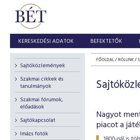
KERESKEDÉSI ADATOK
BEFEKTETŐK
FŐOLDAL
RÓLUNK
Sajtóközlemények
Szakmai cikkek és
Sajtóköz
tanulmányok
Szakmai fórumok,
előadások
Nagyot ment
Sajtókapcsolat
piacot a ját
Imázs fotók
1800-nál is t