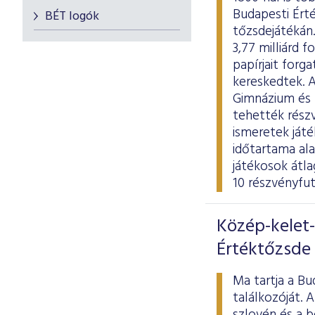
Budapesti Érté
BÉT logók
tőzsdejátékán.
3,77 milliárd 
papírjait forg
kereskedtek. 
Gimnázium és K
tehették részv
ismeretek játé
időtartama al
játékosok átl
10 részvényfu
Közép-kelet-
Értéktőzsde
Ma tartja a Bu
találkozóját. 