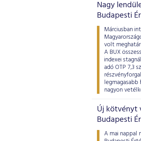
Nagy lendület
Budapesti É
Márciusban in
Magyarországo
volt meghatár
A BUX összess
indexei stagná
adó OTP 7,3 sz
részvényforgal
legmagasabb h
nagyon vetélk
Új kötvényt 
Budapesti É
A mai nappal 