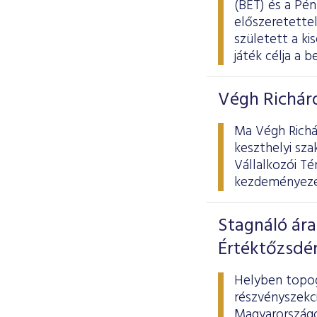
(BÉT) és a Pé
előszeretettel
született a ki
játék célja a 
Végh Richárd
Ma Végh Richár
keszthelyi sza
Vállalkozói Té
kezdeményezés
Stagnáló ára
Értéktőzsdé
Helyben topog
részvényszekci
Magyarországot