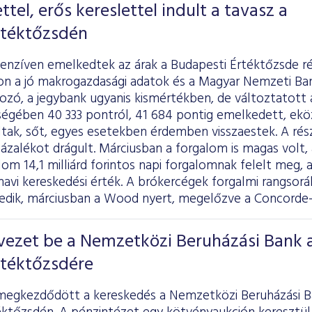
tel, erős kereslettel indult a tavasz a
rtéktőzsdén
tenzíven emelkedtek az árak a Budapesti Értéktőzsde r
n a jó makrogazdasági adatok és a Magyar Nemzeti Ba
ozó, a jegybank ugyanis kismértékben, de változtatott 
égében 40 333 pontról, 41 684 pontig emelkedett, ekö
ltak, sőt, egyes esetekben érdemben visszaestek. A rés
ázalékot drágult. Márciusban a forgalom is magas volt, a
om 14,1 milliárd forintos napi forgalomnak felelt meg, a
avi kereskedési érték. A brókercégek forgalmi rangsor
edik, márciusban a Wood nyert, megelőzve a Concorde-t
vezet be a Nemzetközi Beruházási Bank 
rtéktőzsdére
megkezdődött a kereskedés a Nemzetközi Beruházási Ban