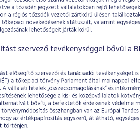
olgár tőzsdék első számú vezetői vitatják meg a régió t
letve a tőzsdén jegyzett vállalatokban rejlő lehetősége
n a régiós tőzsdék vezetői zártkörű ülésen találkozta
k tőkepiaci növekedésének státuszát, valamint egysége
gozásának lehetőségeit járták körül.
ítást szervező tevékenységgel bővül a B
ást elősegítő szervezői és tanácsadói tevékenységet is
BÉT) a tőkepiaci törvény Parlament által mai nappal e
 A vállalati hitelek „összecsomagolásának” és intézmé
sítésének lehetősége a kis- és középvállalatok kötvény
 alternatíváit bővíti, a befektetők érdekeinek védelme 
törvénymódosítás összhangban van az Európai Tanács
hogy az értékpapírosítás egyszerű, átlátható, egységesí
 történjen.