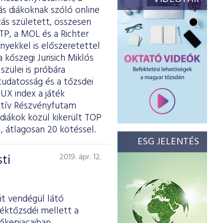
ás diákoknak szóló online
zás született, összesen
TP, a MOL és a Richter
ényekkel is előszeretettel
kőszegi Jurisich Miklós
szülei is próbára
tudatosság és a tőzsdei
UX index a játék
aktív Részvényfutam
diákok közül kikerült TOP
 átlagosan 20 kötéssel.
ESG JELENTÉS
ti
2019. ápr. 12.
it vendégül látó
téktőzsdéi mellett a