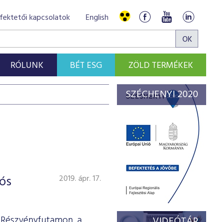
fektetői kapcsolatok
English
RÓLUNK
BÉT ESG
ZÖLD TERMÉKEK
SZÉCHENYI 2020
ós
2019. ápr. 17.
T Részvényfutamon, a
VIDEÓTÁR