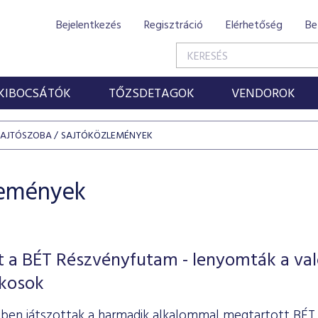
Bejelentkezés
Regisztráció
Elérhetőség
Be
KIBOCSÁTÓK
TŐZSDETAGOK
VENDOROK
SAJTÓSZOBA
SAJTÓKÖZLEMÉNYEK
lemények
 a BÉT Részvényfutam - lenyomták a val
ékosok
öbben játszottak a harmadik alkalommal megtartott BÉ