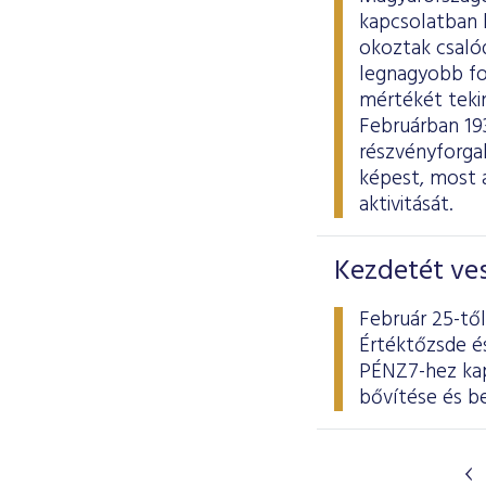
kapcsolatban b
okoztak csaló
legnagyobb fo
mértékét tekin
Februárban 193,
részvényforga
képest, most 
aktivitását.
Kezdetét ve
Február 25-tő
Értéktőzsde és
PÉNZ7-hez kap
bővítése és b