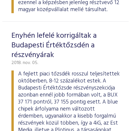
ezennel a képzésben jelenleg résztvevő 12
magyar középvállalat mellé társulhat.
Enyhén lefelé korrigáltak a
Budapesti Értéktőzsdén a
részvényárak
2018. nov. 05.
A fejlett piaci tőzsdék rosszul teljesítettek
októberben, 8-12 százalékot estek. A
Budapesti Értéktőzsde részvényszekciója
azonban ennél jobb formában volt, a BUX
37 171 pontról, 37 155 pontig esett. A blue
chipek árfolyama nem változott
érdemben, ugyanakkor a kisebb forgalmú
részvények közül többen, így a 4iG, az Est
Media, illetve a Plotinus, a társaságokat