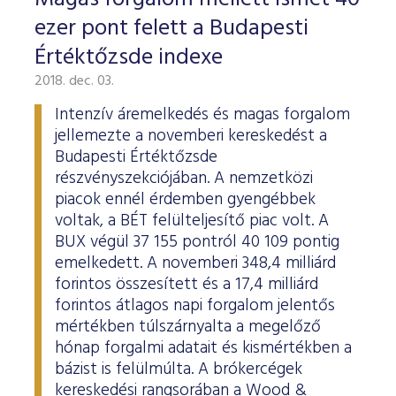
ESG Útmutató
ezer pont felett a Budapesti
Értéktőzsde indexe
2018. dec. 03.
Intenzív áremelkedés és magas forgalom
jellemezte a novemberi kereskedést a
Budapesti Értéktőzsde
részvényszekciójában. A nemzetközi
piacok ennél érdemben gyengébbek
voltak, a BÉT felülteljesítő piac volt. A
BUX végül 37 155 pontról 40 109 pontig
emelkedett. A novemberi 348,4 milliárd
forintos összesített és a 17,4 milliárd
forintos átlagos napi forgalom jelentős
mértékben túlszárnyalta a megelőző
hónap forgalmi adatait és kismértékben a
bázist is felülmúlta. A brókercégek
kereskedési rangsorában a Wood &