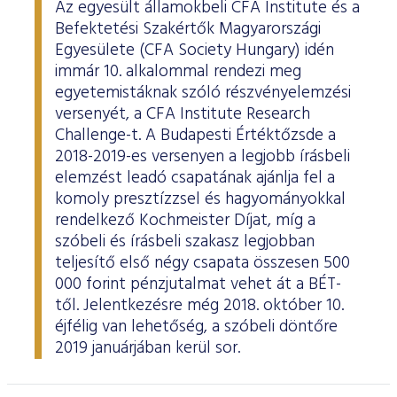
Az egyesült államokbeli CFA Institute és a
Befektetési Szakértők Magyarországi
Egyesülete (CFA Society Hungary) idén
immár 10. alkalommal rendezi meg
egyetemistáknak szóló részvényelemzési
versenyét, a CFA Institute Research
Challenge-t. A Budapesti Értéktőzsde a
2018-2019-es versenyen a legjobb írásbeli
elemzést leadó csapatának ajánlja fel a
komoly presztízzsel és hagyományokkal
rendelkező Kochmeister Díjat, míg a
szóbeli és írásbeli szakasz legjobban
teljesítő első négy csapata összesen 500
000 forint pénzjutalmat vehet át a BÉT-
től. Jelentkezésre még 2018. október 10.
éjfélig van lehetőség, a szóbeli döntőre
2019 januárjában kerül sor.