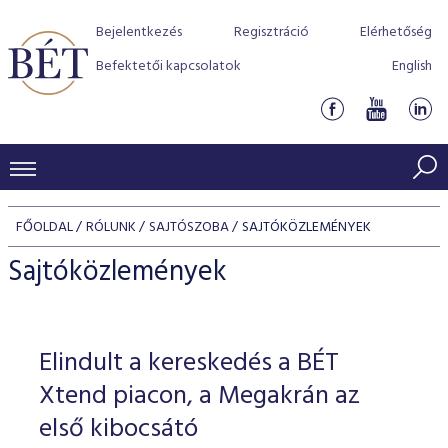
Bejelentkezés
Regisztráció
Elérhetőség
Befektetői kapcsolatok
English
KERESKEDÉSI ADATOK
FŐOLDAL
RÓLUNK
SAJTÓSZOBA
SAJTÓKÖZLEMÉNYEK
INDEXEK
BEFEKTETŐK
Sajtóközlemények
Részvényindexek
Piaci forgalom
Termékcsoportok
KIBOCSÁTÓK
Kötvényindexek
Kedvenc instrumentumok
Szabályozás
Indexek
Részvény és vállalati kötvény tőzsdei bevezetését támoga
Elindult a kereskedés a BÉT
TŐZSDETAGOK
Jelzáloglevél indexek
program
Azonnali Piac
Alkalmazott díjstruktúra
BÉT szabályzatok
Részvény szekció
Xtend piacon, a Megakrán az
Tőzsdetagok, üzletkötők
VENDOROK
Vállalati kötvény indexek
Származékos piac
BÉT Xtend - Részvénypiac egyszerűen
Részvények
első kibocsátó
Elszámolás
Befektetővédelem
Hitelpapír szekció
Útmutató a taggá váláshoz