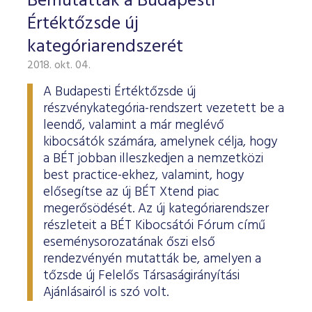
Bemutatták a Budapesti
Értéktőzsde új
kategóriarendszerét
2018. okt. 04.
A Budapesti Értéktőzsde új
részvénykategória-rendszert vezetett be a
leendő, valamint a már meglévő
kibocsátók számára, amelynek célja, hogy
a BÉT jobban illeszkedjen a nemzetközi
best practice-ekhez, valamint, hogy
elősegítse az új BÉT Xtend piac
megerősödését. Az új kategóriarendszer
részleteit a BÉT Kibocsátói Fórum című
eseménysorozatának őszi első
rendezvényén mutatták be, amelyen a
tőzsde új Felelős Társaságirányítási
Ajánlásairól is szó volt.