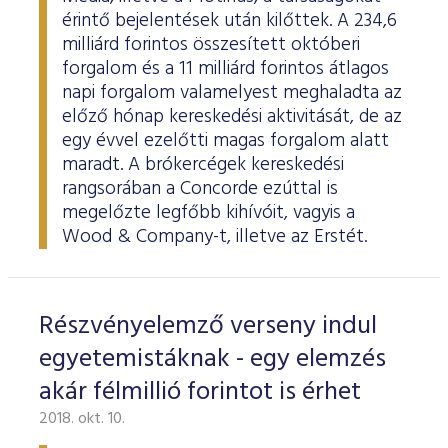
érintő bejelentések után kilőttek. A 234,6
milliárd forintos összesített októberi
forgalom és a 11 milliárd forintos átlagos
napi forgalom valamelyest meghaladta az
előző hónap kereskedési aktivitását, de az
egy évvel ezelőtti magas forgalom alatt
maradt. A brókercégek kereskedési
rangsorában a Concorde ezúttal is
megelőzte legfőbb kihívóit, vagyis a
Wood & Company-t, illetve az Erstét.
Részvényelemző verseny indul
egyetemistáknak - egy elemzés
akár félmillió forintot is érhet
2018. okt. 10.