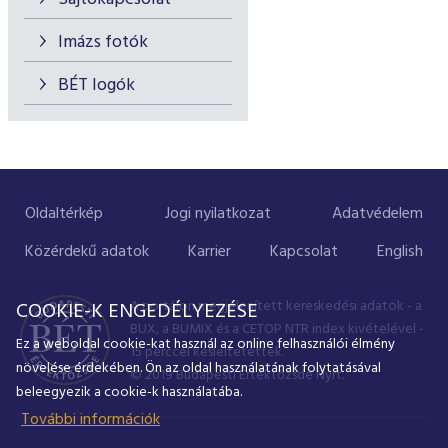
Imázs fotók
BÉT logók
Oldaltérkép
Jogi nyilatkozat
Adatvédelem
Közérdekű adatok
Karrier
Kapcsolat
English
A portálon megjelenített kereskedési adatok - a
COOKIE-K ENGEDÉLYEZÉSE
BUX, a BUMIX és a CETOP NTR index kivételével -
Ez a weboldal cookie-kat használ az online felhasználói élmény
15 perccel késleltetettek.
növelése érdekében. Ön az oldal használatának folytatásával
© 2019 Budapesti Értéktőzsde Nyrt.
beleegyezik a cookie-k használatába.
További információk