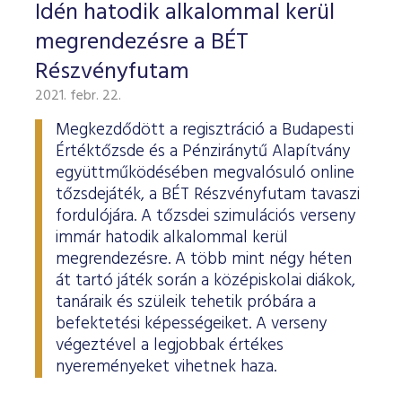
ESG Útmutató
Idén hatodik alkalommal kerül
megrendezésre a BÉT
Részvényfutam
2021. febr. 22.
Megkezdődött a regisztráció a Budapesti
Értéktőzsde és a Pénziránytű Alapítvány
együttműködésében megvalósuló online
tőzsdejáték, a BÉT Részvényfutam tavaszi
fordulójára. A tőzsdei szimulációs verseny
immár hatodik alkalommal kerül
megrendezésre. A több mint négy héten
át tartó játék során a középiskolai diákok,
tanáraik és szüleik tehetik próbára a
befektetési képességeiket. A verseny
végeztével a legjobbak értékes
nyereményeket vihetnek haza.