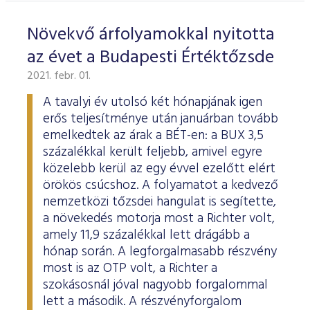
Növekvő árfolyamokkal nyitotta
az évet a Budapesti Értéktőzsde
2021. febr. 01.
A tavalyi év utolsó két hónapjának igen
erős teljesítménye után januárban tovább
emelkedtek az árak a BÉT-en: a BUX 3,5
százalékkal került feljebb, amivel egyre
közelebb kerül az egy évvel ezelőtt elért
örökös csúcshoz. A folyamatot a kedvező
nemzetközi tőzsdei hangulat is segítette,
a növekedés motorja most a Richter volt,
amely 11,9 százalékkal lett drágább a
hónap során. A legforgalmasabb részvény
most is az OTP volt, a Richter a
szokásosnál jóval nagyobb forgalommal
lett a második. A részvényforgalom