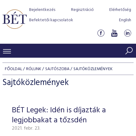
Bejelentkezés
Regisztráció
Elérhetőség
Befektetői kapcsolatok
English
KERESKEDÉSI ADATOK
FŐOLDAL
RÓLUNK
SAJTÓSZOBA
SAJTÓKÖZLEMÉNYEK
INDEXEK
BEFEKTETŐK
Sajtóközlemények
Részvényindexek
Piaci forgalom
Termékcsoportok
KIBOCSÁTÓK
Kötvényindexek
Kedvenc instrumentumok
Szabályozás
Indexek
Részvény és vállalati kötvény tőzsdei bevezetését támoga
BÉT Legek: Idén is díjazták a
TŐZSDETAGOK
Jelzáloglevél indexek
program
Azonnali Piac
Alkalmazott díjstruktúra
BÉT szabályzatok
Részvény szekció
legjobbakat a tőzsdén
Tőzsdetagok, üzletkötők
VENDOROK
Vállalati kötvény indexek
Származékos piac
BÉT Xtend - Részvénypiac egyszerűen
Részvények
Elszámolás
Befektetővédelem
2021. febr. 23.
Hitelpapír szekció
Útmutató a taggá váláshoz