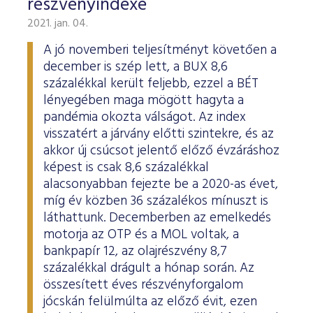
részvényindexe
2021. jan. 04.
A jó novemberi teljesítményt követően a
december is szép lett, a BUX 8,6
százalékkal került feljebb, ezzel a BÉT
lényegében maga mögött hagyta a
pandémia okozta válságot. Az index
visszatért a járvány előtti szintekre, és az
akkor új csúcsot jelentő előző évzáráshoz
képest is csak 8,6 százalékkal
alacsonyabban fejezte be a 2020-as évet,
míg év közben 36 százalékos mínuszt is
láthattunk. Decemberben az emelkedés
motorja az OTP és a MOL voltak, a
bankpapír 12, az olajrészvény 8,7
százalékkal drágult a hónap során. Az
összesített éves részvényforgalom
jócskán felülmúlta az előző évit, ezen