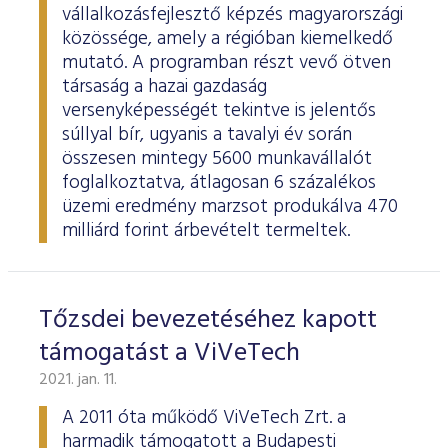
vállalkozásfejlesztő képzés magyarországi
közössége, amely a régióban kiemelkedő
mutató. A programban részt vevő ötven
társaság a hazai gazdaság
versenyképességét tekintve is jelentős
súllyal bír, ugyanis a tavalyi év során
összesen mintegy 5600 munkavállalót
foglalkoztatva, átlagosan 6 százalékos
üzemi eredmény marzsot produkálva 470
milliárd forint árbevételt termeltek.
Tőzsdei bevezetéséhez kapott
támogatást a ViVeTech
2021. jan. 11.
A 2011 óta működő ViVeTech Zrt. a
harmadik támogatott a Budapesti