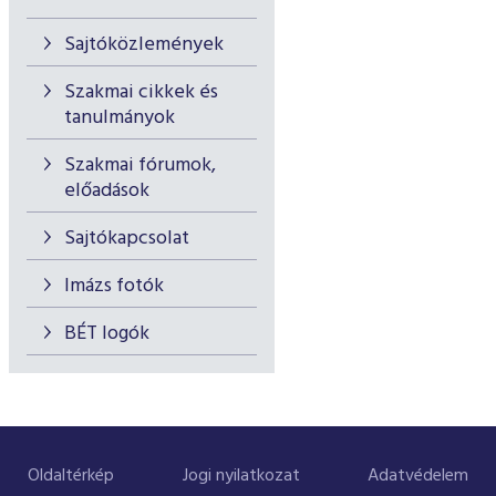
Sajtóközlemények
Szakmai cikkek és
tanulmányok
Szakmai fórumok,
előadások
Sajtókapcsolat
Imázs fotók
BÉT logók
Oldaltérkép
Jogi nyilatkozat
Adatvédelem