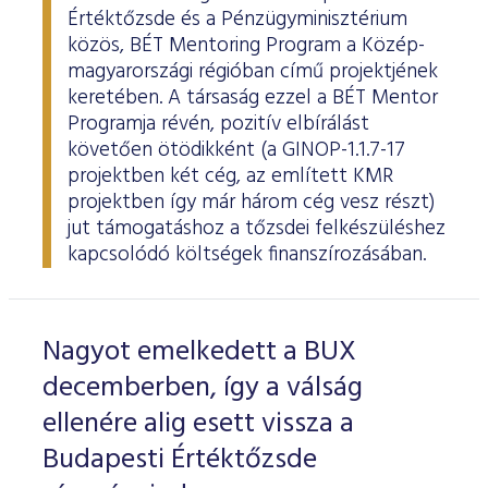
Értéktőzsde és a Pénzügyminisztérium
közös, BÉT Mentoring Program a Közép-
magyarországi régióban című projektjének
keretében. A társaság ezzel a BÉT Mentor
Programja révén, pozitív elbírálást
követően ötödikként (a GINOP-1.1.7-17
projektben két cég, az említett KMR
projektben így már három cég vesz részt)
jut támogatáshoz a tőzsdei felkészüléshez
kapcsolódó költségek finanszírozásában.
Nagyot emelkedett a BUX
decemberben, így a válság
ellenére alig esett vissza a
Budapesti Értéktőzsde