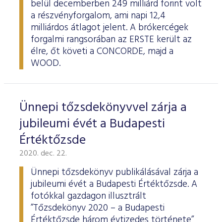
belül decemberben 249 milliárd forint volt
a részvényforgalom, ami napi 12,4
milliárdos átlagot jelent. A brókercégek
forgalmi rangsorában az ERSTE került az
élre, őt követi a CONCORDE, majd a
WOOD.
Ünnepi tőzsdekönyvvel zárja a
jubileumi évét a Budapesti
Értéktőzsde
2020. dec. 22.
Ünnepi tőzsdekönyv publikálásával zárja a
jubileumi évét a Budapesti Értéktőzsde. A
fotókkal gazdagon illusztrált
”Tőzsdekönyv 2020 – a Budapesti
Értéktőzsde három évtizedes története”