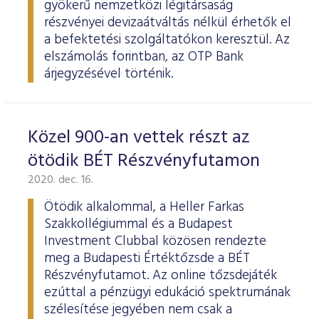
gyökerű nemzetközi légitársaság
részvényei devizaátváltás nélkül érhetők el
a befektetési szolgáltatókon keresztül. Az
elszámolás forintban, az OTP Bank
árjegyzésével történik.
Közel 900-an vettek részt az
ötödik BÉT Részvényfutamon
2020. dec. 16.
Ötödik alkalommal, a Heller Farkas
Szakkollégiummal és a Budapest
Investment Clubbal közösen rendezte
meg a Budapesti Értéktőzsde a BÉT
Részvényfutamot. Az online tőzsdejáték
ezúttal a pénzügyi edukáció spektrumának
szélesítése jegyében nem csak a