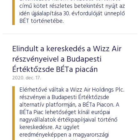
című kötet részletes betekintést nyújt az
idén újjáalapítása 30. évfordulóját ünneplő
BÉT történetébe.
Elindult a kereskedés a Wizz Air
részvényeivel a Budapesti
Értéktőzsde BÉTa piacán
2020. dec. 17.
Elérhetővé váltak a Wizz Air Holdings Plc.
részvényei a Budapesti Értéktőzsde
alternatív platformján, a BÉTa Piacon. A
BÉTa Piac lehetőséget kínál európai
nagyvállalatok értékpapírjaival történő
kereskedésre. Az ügylet
eredményeképpen a magyarországi