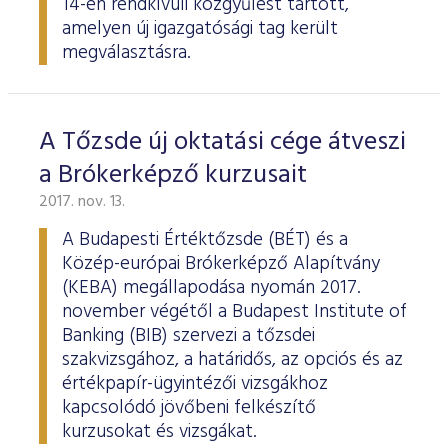
14-én rendkívüli közgyűlést tartott,
amelyen új igazgatósági tag került
megválasztásra.
A Tőzsde új oktatási cége átveszi
a Brókerképző kurzusait
2017. nov. 13.
A Budapesti Értéktőzsde (BÉT) és a
Közép-európai Brókerképző Alapítvány
(KEBA) megállapodása nyomán 2017.
november végétől a Budapest Institute of
Banking (BIB) szervezi a tőzsdei
szakvizsgához, a határidős, az opciós és az
értékpapír-ügyintézői vizsgákhoz
kapcsolódó jövőbeni felkészítő
kurzusokat és vizsgákat.