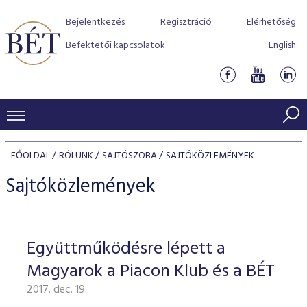
Bejelentkezés
Regisztráció
Elérhetőség
Befektetői kapcsolatok
English
KERESKEDÉSI ADATOK
FŐOLDAL
RÓLUNK
SAJTÓSZOBA
SAJTÓKÖZLEMÉNYEK
INDEXEK
BEFEKTETŐK
Sajtóközlemények
Részvényindexek
Piaci forgalom
Termékcsoportok
KIBOCSÁTÓK
Kötvényindexek
Kedvenc instrumentumok
Szabályozás
Indexek
Részvény és vállalati kötvény tőzsdei bevezetését támoga
Együttműködésre lépett a
TŐZSDETAGOK
Jelzáloglevél indexek
program
Azonnali Piac
Alkalmazott díjstruktúra
BÉT szabályzatok
Részvény szekció
Magyarok a Piacon Klub és a BÉT
Tőzsdetagok, üzletkötők
VENDOROK
Vállalati kötvény indexek
Származékos piac
BÉT Xtend - Részvénypiac egyszerűen
Részvények
Elszámolás
Befektetővédelem
2017. dec. 19.
Hitelpapír szekció
Útmutató a taggá váláshoz