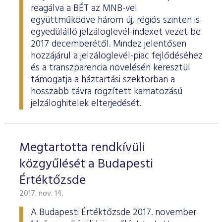
reagálva a BÉT az MNB-vel
együttműködve három új, régiós szinten is
egyedülálló jelzáloglevél-indexet vezet be
2017 decemberétől. Mindez jelentősen
hozzájárul a jelzáloglevél-piac fejlődéséhez
és a transzparencia növelésén keresztül
támogatja a háztartási szektorban a
hosszabb távra rögzített kamatozású
jelzáloghitelek elterjedését.
Megtartotta rendkívüli
közgyűlését a Budapesti
Értéktőzsde
2017. nov. 14.
A Budapesti Értéktőzsde 2017. november