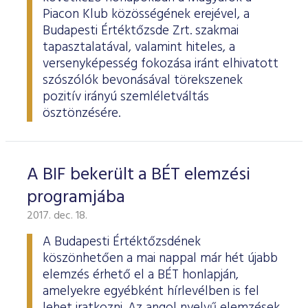
ESG Útmutató
Piacon Klub közösségének erejével, a
Budapesti Értéktőzsde Zrt. szakmai
tapasztalatával, valamint hiteles, a
versenyképesség fokozása iránt elhivatott
szószólók bevonásával törekszenek
pozitív irányú szemléletváltás
ösztönzésére.
A BIF bekerült a BÉT elemzési
programjába
2017. dec. 18.
A Budapesti Értéktőzsdének
köszönhetően a mai nappal már hét újabb
elemzés érhető el a BÉT honlapján,
amelyekre egyébként hírlevélben is fel