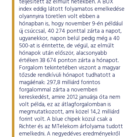
teljesített az elmúlt hetekben. A BUX
index eddig látott folyamatos emelkedése
olyannyira töretlen volt ebben a
hónapban is, hogy november 9-én például
új csúccsal, 40 274 ponttal zárta a napot,
ugyanekkor, napon belül pedig még a 40
500-at is érintette, de végül, az elmúlt
hónapok után először, alacsonyabb
értéken 38 674 ponton zárta a hónapot.
Forgalom tekintetében viszont a magyar
tőzsde rendkívüli hónapot tudhatott a
magáénak: 297,8 milliárd forintos
forgalommal zárta a novemberi
kereskedést, amire 2012 januárja óta nem
volt példa, ez az átlagforgalomban is
megmutatkozott, ami közel 14,2 milliárd
forint volt. A blue chipek közül csak a
Richter és az MTelekom árfolyama tudott
emelkedni. A negyedéves eredményekről