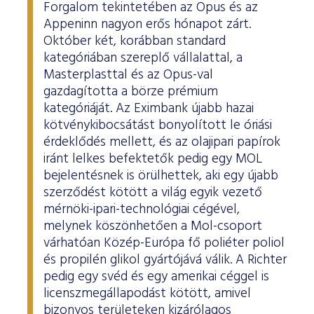
Forgalom tekintetében az Opus és az
Appeninn nagyon erős hónapot zárt.
Október két, korábban standard
kategóriában szereplő vállalattal, a
Masterplasttal és az Opus-val
gazdagította a börze prémium
kategóriáját. Az Eximbank újabb hazai
kötvénykibocsátást bonyolított le óriási
érdeklődés mellett, és az olajipari papírok
iránt lelkes befektetők pedig egy MOL
bejelentésnek is örülhettek, aki egy újabb
szerződést kötött a világ egyik vezető
mérnöki-ipari-technológiai cégével,
melynek köszönhetően a Mol-csoport
várhatóan Közép-Európa fő poliéter poliol
és propilén glikol gyártójává válik. A Richter
pedig egy svéd és egy amerikai céggel is
licenszmegállapodást kötött, amivel
bizonyos területeken kizárólagos