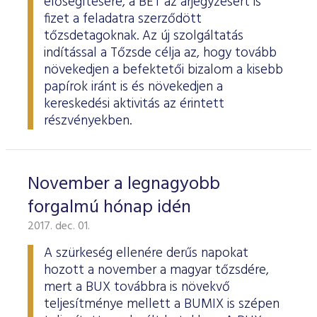
elősegítésére, a BÉT az árjegyzésért is
fizet a feladatra szerződött
tőzsdetagoknak. Az új szolgáltatás
indítással a Tőzsde célja az, hogy tovább
növekedjen a befektetői bizalom a kisebb
papírok iránt is és növekedjen a
kereskedési aktivitás az érintett
részvényekben.
November a legnagyobb
forgalmú hónap idén
2017. dec. 01.
A szürkeség ellenére derűs napokat
hozott a november a magyar tőzsdére,
mert a BUX továbbra is növekvő
teljesítménye mellett a BUMIX is szépen