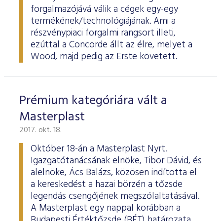
forgalmazójává válik a cégek egy-egy
termékének/technológiájának. Ami a
részvénypiaci forgalmi rangsort illeti,
ezúttal a Concorde állt az élre, melyet a
Wood, majd pedig az Erste követett.
Prémium kategóriára vált a
Masterplast
2017. okt. 18.
Október 18-án a Masterplast Nyrt.
Igazgatótanácsának elnöke, Tibor Dávid, és
alelnöke, Ács Balázs, közösen indította el
a kereskedést a hazai börzén a tőzsde
legendás csengőjének megszólaltatásával.
A Masterplast egy nappal korábban a
Budapesti Értéktőzsde (BÉT) határozata