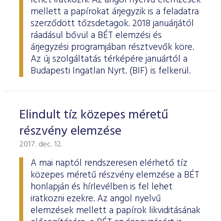
lehet iratkozni. Az angol nyelvű elemzések
mellett a papírokat árjegyzik is a feladatra
szerződött tőzsdetagok. 2018 januárjától
ráadásul bővül a BÉT elemzési és
árjegyzési programjában résztvevők köre.
Az új szolgáltatás térképére januártól a
Budapesti Ingatlan Nyrt. (BIF) is felkerül.
Elindult tíz közepes méretű
részvény elemzése
2017. dec. 12.
A mai naptól rendszeresen elérhető tíz
közepes méretű részvény elemzése a BÉT
honlapján és hírlevélben is fel lehet
iratkozni ezekre. Az angol nyelvű
elemzések mellett a papírok likviditásának