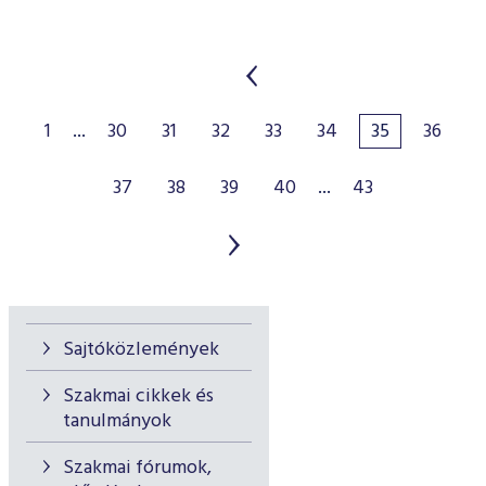
1
...
30
31
32
33
34
35
36
37
38
39
40
...
43
Sajtóközlemények
Szakmai cikkek és
tanulmányok
Szakmai fórumok,