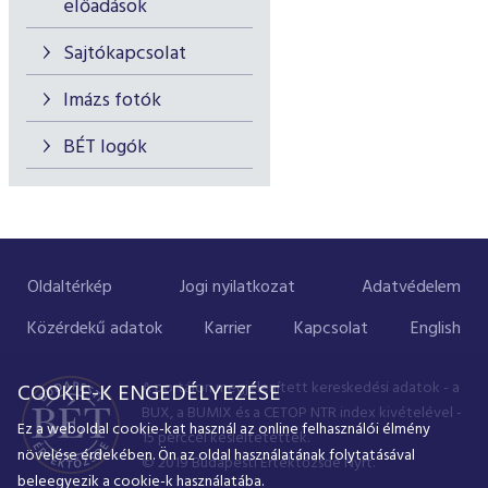
előadások
Sajtókapcsolat
Imázs fotók
BÉT logók
Oldaltérkép
Jogi nyilatkozat
Adatvédelem
Közérdekű adatok
Karrier
Kapcsolat
English
A portálon megjelenített kereskedési adatok - a
COOKIE-K ENGEDÉLYEZÉSE
BUX, a BUMIX és a CETOP NTR index kivételével -
Ez a weboldal cookie-kat használ az online felhasználói élmény
15 perccel késleltetettek.
növelése érdekében. Ön az oldal használatának folytatásával
© 2019 Budapesti Értéktőzsde Nyrt.
beleegyezik a cookie-k használatába.