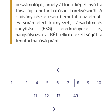
beszámolóját, amely átfogó képet nyújt a
társaság fenntarthatósági törekvéseiről. A
kiadvány részletesen bemutatja az elmúlt
év során elért környezeti, társadalmi és
irányítási (ESG) eredményeket is,
hangsúlyozva a BÉT elkötelezettségét a
fenntarthatóság iránt.
1
...
3
4
5
6
7
8
9
10
11
12
13
...
43