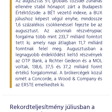
Az augusztus 5-i, globális tőzsdei zuhanás
ellenére stabil hónapot zárt a Budapesti
Értéktőzsde: a BÉT vezető indexe, a BUX
júliushoz képest végül enyhe, mindössze
1,6 százalékos csökkenéssel fejezte be az
augusztust. Az azonnali részvénypiac
forgalma több mint 233,7 milliárd forintot
tett ki, amely napi átlagban 11,7 milliárd
forintnak felel meg. Augusztusban a
legnagyobb érdeklődést keltő részvények
az OTP Bank, a Richter Gedeon és a MOL
voltak, 138,6, 37,5 és 37,2 milliárd forint
értékű forgalommal. A brókercégek közül
ismét a Concorde, a Wood & Company és
az ERSTE emelkedtek ki.
Rekordteljesítmény júliusban a