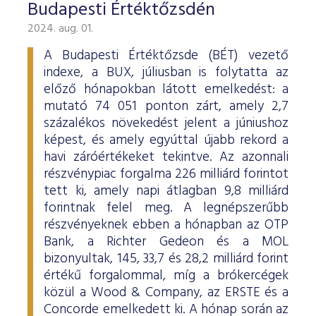
Budapesti Értéktőzsdén
2024. aug. 01.
A Budapesti Értéktőzsde (BÉT) vezető
indexe, a BUX, júliusban is folytatta az
előző hónapokban látott emelkedést: a
mutató 74 051 ponton zárt, amely 2,7
százalékos növekedést jelent a júniushoz
képest, és amely egyúttal újabb rekord a
havi záróértékeket tekintve. Az azonnali
részvénypiac forgalma 226 milliárd forintot
tett ki, amely napi átlagban 9,8 milliárd
forintnak felel meg. A legnépszerűbb
részvényeknek ebben a hónapban az OTP
Bank, a Richter Gedeon és a MOL
bizonyultak, 145, 33,7 és 28,2 milliárd forint
értékű forgalommal, míg a brókercégek
közül a Wood & Company, az ERSTE és a
Concorde emelkedett ki. A hónap során az