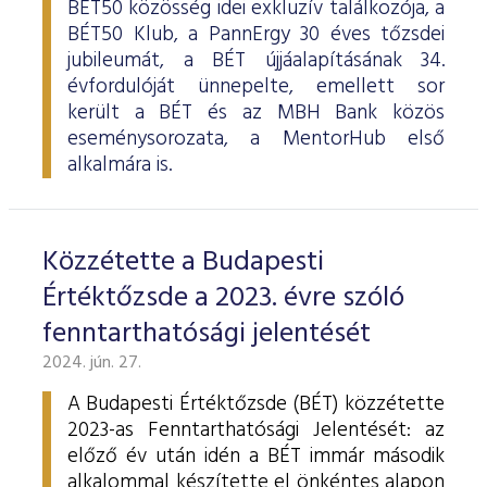
BÉT50 közösség idei exkluzív találkozója, a
BÉT50 Klub, a PannErgy 30 éves tőzsdei
jubileumát, a BÉT újjáalapításának 34.
évfordulóját ünnepelte, emellett sor
került a BÉT és az MBH Bank közös
eseménysorozata, a MentorHub első
alkalmára is.
Közzétette a Budapesti
Értéktőzsde a 2023. évre szóló
fenntarthatósági jelentését
2024. jún. 27.
A Budapesti Értéktőzsde (BÉT) közzétette
2023-as Fenntarthatósági Jelentését: az
előző év után idén a BÉT immár második
alkalommal készítette el önkéntes alapon