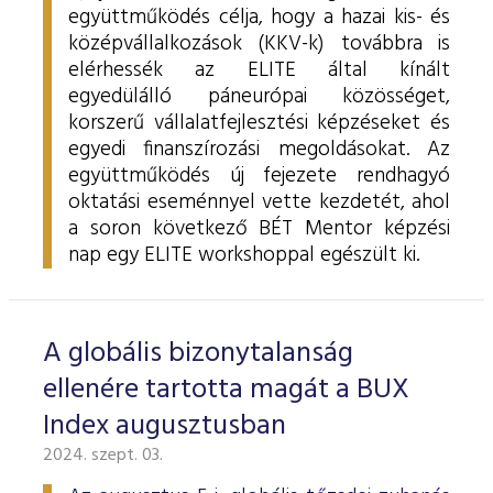
együttműködés célja, hogy a hazai kis- és
középvállalkozások (KKV-k) továbbra is
elérhessék az ELITE által kínált
egyedülálló páneurópai közösséget,
korszerű vállalatfejlesztési képzéseket és
egyedi finanszírozási megoldásokat. Az
együttműködés új fejezete rendhagyó
oktatási eseménnyel vette kezdetét, ahol
a soron következő BÉT Mentor képzési
nap egy ELITE workshoppal egészült ki.
A globális bizonytalanság
ellenére tartotta magát a BUX
Index augusztusban
2024. szept. 03.