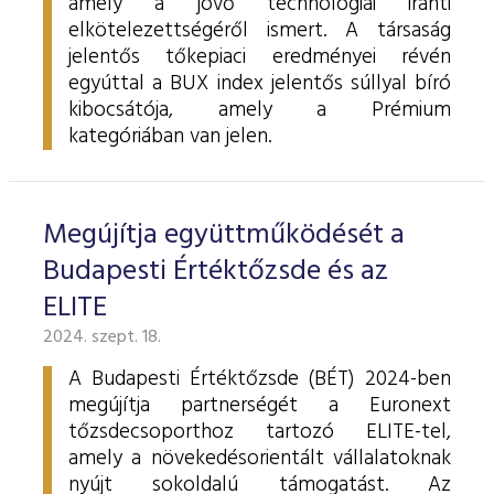
amely a jövő technológiái iránti
elkötelezettségéről ismert. A társaság
jelentős tőkepiaci eredményei révén
egyúttal a BUX index jelentős súllyal bíró
kibocsátója, amely a Prémium
kategóriában van jelen.
Megújítja együttműködését a
Budapesti Értéktőzsde és az
ELITE
2024. szept. 18.
A Budapesti Értéktőzsde (BÉT) 2024-ben
megújítja partnerségét a Euronext
tőzsdecsoporthoz tartozó ELITE-tel,
amely a növekedésorientált vállalatoknak
nyújt sokoldalú támogatást. Az