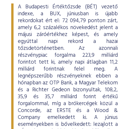
A Budapesti Értéktőzsde (BÉT) vezető
indexe, a BUX, júniusban is újabb
rekordokat ért el: 72 094,79 ponton zárt,
amely 6,2 százalékos növekedést jelent a
májusi záróértékhez képest, és amely
egyúttal napi rekord a hazai
tőzsdetörténetben. Az azonnali
részvénypiac forgalma 223,9 milliárd
forintot tett ki, amely napi átlagban 11,2
milliárd forintnak felel meg. A
legnépszerűbb részvényeknek ebben a
hónapban az OTP Bank, a Magyar Telekom
és a Richter Gedeon bizonyultak, 108,2,
35,9 és 35,7 milliárd forint értékű
forgalommal, míg a brókercégek közül a
Concorde, az ERSTE és a Wood &
Company emelkedett ki. A június
eseményekben is bővelkedett: lezajlott a