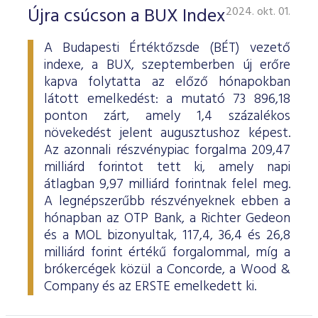
ESG Útmutató
Újra csúcson a BUX Index
2024. okt. 01.
A Budapesti Értéktőzsde (BÉT) vezető
indexe, a BUX, szeptemberben új erőre
kapva folytatta az előző hónapokban
látott emelkedést: a mutató 73 896,18
ponton zárt, amely 1,4 százalékos
növekedést jelent augusztushoz képest.
Az azonnali részvénypiac forgalma 209,47
milliárd forintot tett ki, amely napi
átlagban 9,97 milliárd forintnak felel meg.
A legnépszerűbb részvényeknek ebben a
hónapban az OTP Bank, a Richter Gedeon
és a MOL bizonyultak, 117,4, 36,4 és 26,8
milliárd forint értékű forgalommal, míg a
brókercégek közül a Concorde, a Wood &
Company és az ERSTE emelkedett ki.