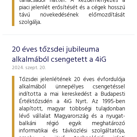
tanácsadói háttér. A kezdeményezés a
piaci jelenlét erősítését és a cégek hosszú
távú növekedésének előmozdítását
szolgálja.
20 éves tőzsdei jubileuma
alkalmából csengetett a 4iG
2024. szept. 20.
Tőzsdei jelenlétének 20 éves évfordulója
alkalmából ünnepélyes csengetéssel
indította a mai kereskedést a Budapesti
Értéktőzsdén a 4iG Nyrt. Az 1995-ben
alapított, magyar többségi tulajdonban
lévő vállalat Magyarország és a nyugat-
balkáni régió egyik meghatározó
informatikai és távközlési szolgáltatója,