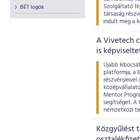
Szolgáltató Ny
BÉT logók
társaság részv
indult meg a k
A Vivetech c
is képviselt
Újabb kibocsát
platformja, a 
részvényeivel 
középvállalat
Mentor Progra
segítséget. A 
nemzetközi te
Közgyűlést t
osztalékfize