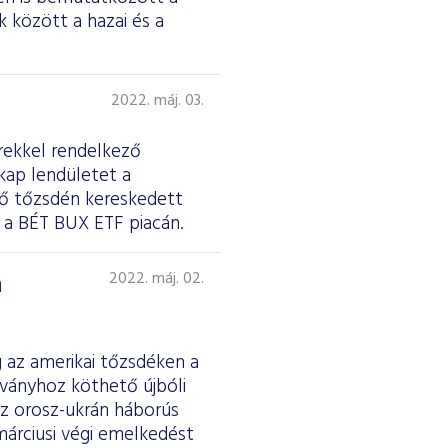
k között a hazai és a
2022. máj. 03.
rekkel rendelkező
 kap lendületet a
tő tőzsdén kereskedett
 a BÉT BUX ETF piacán.
a
2022. máj. 02.
g az amerikai tőzsdéken a
rványhoz köthető újbóli
az orosz-ukrán háborús
márciusi végi emelkedést