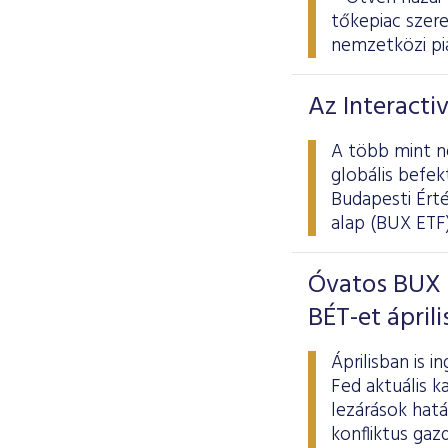
tőkepiac szere
nemzetközi pi
Az Interacti
A több mint n
globális befek
Budapesti Ért
alap (BUX ETF
Óvatos BUX i
BÉT-et ápril
Áprilisban is 
Fed aktuális k
lezárások hatá
konfliktus ga