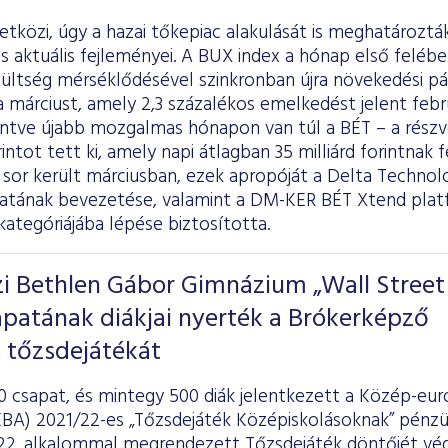
tközi, úgy a hazai tőkepiac alakulását is meghatároztá
us aktuális fejleményei. A BUX index a hónap első felébe
ültség mérséklődésével szinkronban újra növekedési pál
 márciust, amely 2,3 százalékos emelkedést jelent feb
intve újabb mozgalmas hónapon van túl a BÉT – a rész
rintot tett ki, amely napi átlagban 35 milliárd forintnak
 sor került márciusban, ezek apropóját a Delta Technolo
atának bevezetése, valamint a DM-KER BÉT Xtend plat
kategóriájába lépése biztosította.
zi Bethlen Gábor Gimnázium „Wall Street
sapatának diákjai nyerték a Brókerképző
 tőzsdejátékát
0 csapat, és mintegy 500 diák jelentkezett a Közép-eu
EBA) 2021/22-es „Tőzsdejáték Középiskolásoknak” pénzüg
 22. alkalommal megrendezett Tőzsdejáték döntőjét vég