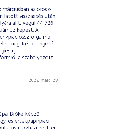
k márciusban az orosz-
n látott visszaesés után,
yára állt, végül 44 726
ruárhoz képest. A
vénypiac összforgalma
 felel meg. Két csengetési
gies új
formról a szabályozott
2022. márc. 28.
rópai Brókerképző
yi és értékpapírpiaci
ül a nyíregyházi Bethlen