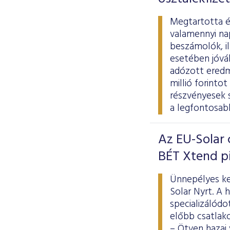
Megtartotta é
valamennyi na
beszámolók, i
esetében jóváh
adózott eredmé
millió forinto
részvényesek 
a legfontosab
Az EU-Solar 
BÉT Xtend p
Ünnepélyes ke
Solar Nyrt. A
specializálódo
előbb csatlako
– Ötven hazai 