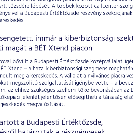
rt. tőzsdére lépését. A többek között callcenter-szolg
ényeivel a Budapesti Értéktőzsde részvény szekciójának
ereskedés.
sengetett, immár a kiberbiztonsági szek
eti magát a BÉT Xtend piacon
óval bővült a Budapesti Értéktőzsde középvállalati ig
BÉT Xtend – a hazai kiberbiztonsági szegmens meghatár
indult meg a kereskedés. A vállalat a nyilvános piacra 
okat megszólító szolgáltatását igénybe vette – a bevez
m, az ehhez szükséges szellemi tőke bevonásában az E
tőkepiaci jelenlét jelentősen elősegítheti a társaság első
rjeszkedés megvalósítását.
artott a Budapesti Értéktőzsde,
tésről határoztak a részvényesek