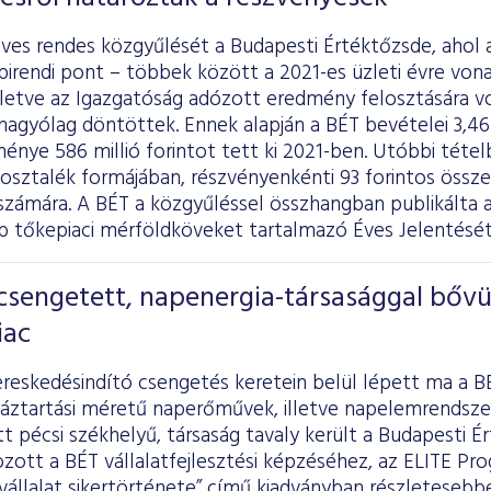
ves rendes közgyűlését a Budapesti Értéktőzsde, ahol 
pirendi pont – többek között a 2021-es üzleti évre vo
lletve az Igazgatóság adózott eredmény felosztására v
agyólag döntöttek. Ennek alapján a BÉT bevételei 3,46 m
nye 586 millió forintot tett ki 2021-ben. Utóbbi téte
t osztalék formájában, részvényenkénti 93 forintos össze
számára. A BÉT a közgyűléssel összhangban
publikálta
a
b tőkepiaci mérföldköveket tartalmazó Éves Jelentését 
csengetett, napenergia-társasággal bővü
iac
reskedésindító csengetés keretein belül lépett ma a B
 háztartási méretű naperőművek, illetve napelemrendsze
tt pécsi székhelyű, társaság tavaly került a Budapesti 
zott a BÉT vállalatfejlesztési képzéséhez, az ELITE Pr
vállalat sikertörténete” című kiadványban részleteseb