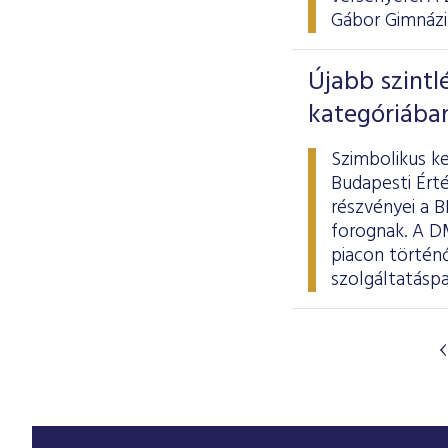
Gábor Gimnáziu
Újabb szintl
kategóriában
Szimbolikus ke
Budapesti Ért
részvényei a B
forognak. A D
piacon történ
szolgáltatásp