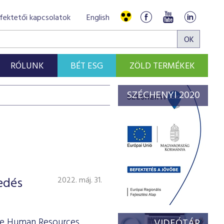
fektetői kapcsolatok
English
RÓLUNK
BÉT ESG
ZÖLD TERMÉKEK
SZÉCHENYI 2020
edés
2022. máj. 31.
nse Human Resources
VIDEÓTÁR