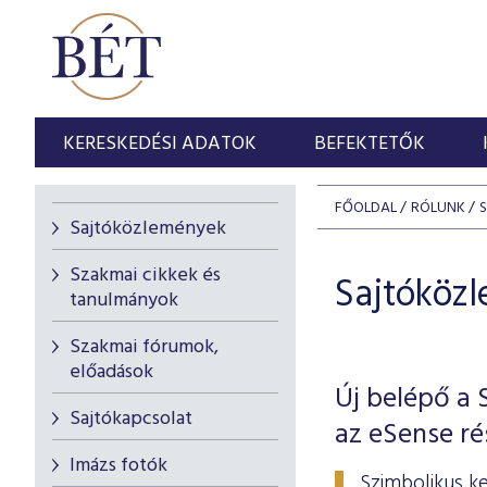
KERESKEDÉSI ADATOK
BEFEKTETŐK
FŐOLDAL
RÓLUNK
Sajtóközlemények
Szakmai cikkek és
Sajtóköz
tanulmányok
Szakmai fórumok,
előadások
Új belépő a 
Sajtókapcsolat
az eSense ré
Imázs fotók
Szimbolikus k