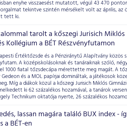
lisban enyhe visszaesést mutatott, végül 43 470 ponton
forgalmat tekintve szintén mérsékelt volt az április, az
t tett ki.
alommal tarolt a kőszegi Jurisich Miklós
s Kollégium a BÉT Részvényfutamon
apesti Értéktőzsde és a Pénziránytű Alapítvány közös 
futam. A középiskolásoknak és tanáraiknak szóló, négy h
el 1000 fiatal tőzsdecápa mérettette meg magát. A tő
r Gedeon és a MOL papírjai domináltak, a játékosok köz
eg. Míg a diákok közül a kőszegi Jurisich Miklós Gimná
melkedett ki 62 százalékos hozamával, a tanárok versen
rgely Technikum oktatója nyerte, 26 százalékos hozamo
edés, lassan magára találó BUX index - í
us a BÉT-en