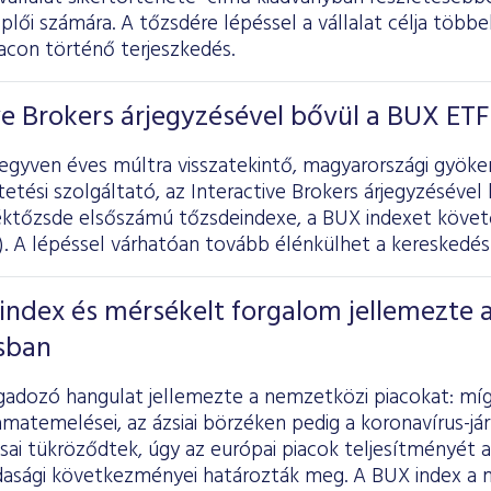
plői számára. A tőzsdére lépéssel a vállalat célja többe
acon történő terjeszkedés.
ve Brokers árjegyzésével bővül a BUX ETF
egyven éves múltra visszatekintő, magyarországi gyöke
tetési szolgáltató, az Interactive Brokers árjegyzésével
éktőzsde elsőszámú tőzsdeindexe, a BUX indexet köve
). A lépéssel várhatóan tovább élénkülhet a kereskedés
ndex és mérsékelt forgalom jellemezte 
isban
ingadozó hangulat jellemezte a nemzetközi piacokat: mí
amatemelései, az ázsiai börzéken pedig a koronavírus-já
sai tükröződtek, úgy az európai piacok teljesítményét 
zdasági következményei határozták meg. A BUX index a 