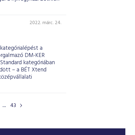
2022. márc. 24.
kategórialépést a
 forgalmazó DM-KER
 Standard kategóriában
dött – a BÉT Xtend
özépvállalati
...
43