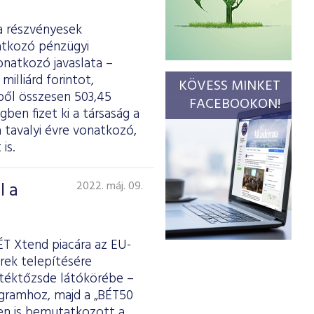
a részvényesek
natkozó pénzügyi
onatkozó javaslata –
illiárd forintot,
KÖVESS MINKET
lből összesen 503,45
FACEBOOKON!
gben fizet ki a társaság a
 tavalyi évre vonatkozó,
is.
l a
2022. máj. 09.
ÉT Xtend piacára az EU-
rek telepítésére
Értéktőzsde látókörébe –
ogramhoz, majd a „BÉT50
ben is bemutatkozott a