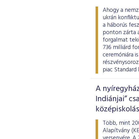
Ahogy a nemze
ukrán konflikt
a háborús fesz
ponton zárta a
forgalmat tek
736 milliárd fo
ceremóniára is
részvénysoroz
piac Standard 
A nyíregyhá
Indiánjai” c
középiskolás
Több, mint 20
Alapítvány (K
versenyére. A