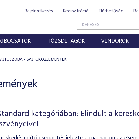
Bejelentkezés
Regisztráció
Elérhetőség
Be
KIBOCSÁTÓK
TŐZSDETAGOK
VENDOROK
SAJTÓSZOBA
SAJTÓKÖZLEMÉNYEK
lemények
Standard kategóriában: Elindult a keresk
szvényeivel
ereskedésindító csengetés jelezte a mai napon az eSe