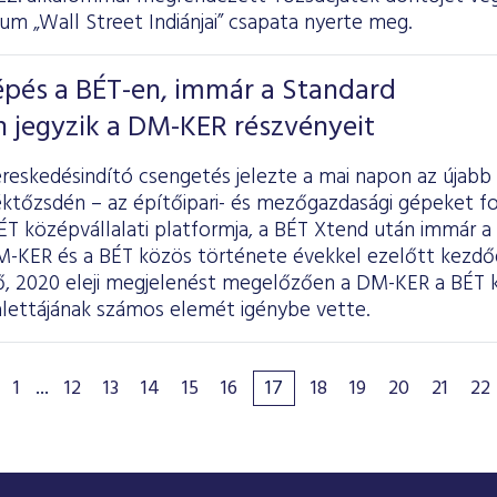
m „Wall Street Indiánjai” csapata nyerte meg.
épés a BÉT-en, immár a Standard
 jegyzik a DM-KER részvényeit
reskedésindító csengetés jelezte a mai napon az újabb 
éktőzsdén – az építőipari- és mezőgazdasági gépeket
ÉT középvállalati platformja, a BÉT Xtend után immár a
M-KER és a BÉT közös története évekkel ezelőtt kezdő
ő, 2020 eleji megjelenést megelőzően a DM-KER a BÉT k
alettájának számos elemét igénybe vette.
1
...
12
13
14
15
16
17
18
19
20
21
22