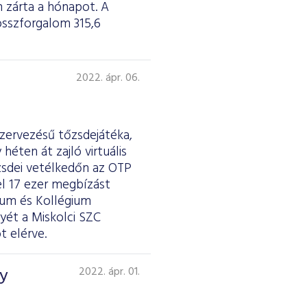
 zárta a hónapot. A
 összforgalom 315,6
2022. ápr. 06.
szervezésű tőzsdejátéka,
éten át zajló virtuális
zsdei vetélkedőn az OTP
el 17 ezer megbízást
zium és Kollégium
yét a Miskolci SZC
t elérve.
gy
2022. ápr. 01.