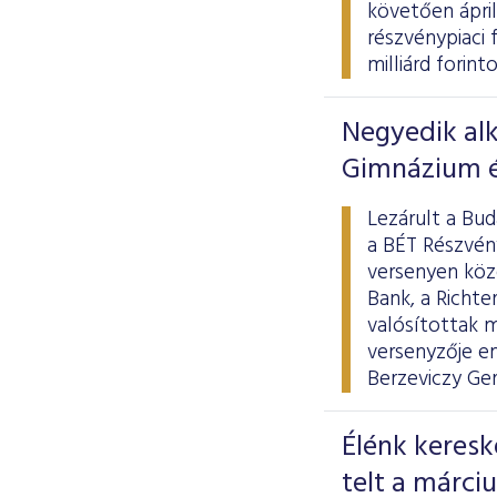
követően ápri
részvénypiaci 
milliárd forinto
Negyedik alk
Gimnázium é
Lezárult a Bud
a BÉT Részvény
versenyen köz
Bank, a Richte
valósítottak m
versenyzője e
Berzeviczy Ge
Élénk keresk
telt a márci