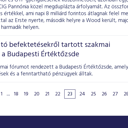
Mol és OTP gyengülésének köszönhetően, azonban egy,
 CIG Pannónia közel megduplázta árfolyamát. Az összfor
os értékkel, ami napi 8 milliárd forintos átlagnak felel 
tal az Erste nyerte, második helyre a Wood került, ma
 harmadik helyen.
tó befektetésekről tartott szakmai
 a Budapesti Értéktőzsde
kmai fórumot rendezett a Budapesti Értéktőzsde, amel
sek és a fenntartható pénzügyek álltak.
1
...
18
19
20
21
22
23
24
25
26
27
2