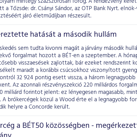
folyam mintegy százszorosán forog. A rendezvény keret
tott a Tőzsde: dr. Csányi Sándor, az OTP Bank Nyrt. elnök
sztéséért járó életműdíjban részesült.
éreztette hatását a második hullám
eskedés sem tudta kivonni magát a járvány második hull
vekvő forgalmat hozott a BÉT-en a szeptember. A hónap
entősebb visszaesések zajlottak, bár ezeket rendszerint k
sékelt maradt a korábbi csúcsokhoz viszonyított gyen
ontról 32 924 pontig esett vissza, a három legnagyobb 
ent. Az azonnali részvényszekció 220 milliárdos forgal
10 milliárd forintot jelent: ez lényegesen magasabb, mi
a. A brókercégek közül a Wood érte el a legnagyobb for
dik helyre a Concorde került.
ercég a BÉT50 közösségben - megérkezet
vány