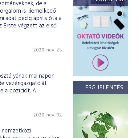
eredményeknek, de a
 forgalom is kiemelkedő
mi adat pedig április óta a
 Erste végzett az első
2020. nov. 25.
osztályának mai napon
de vezérigazgatóját
ESG JELENTÉS
e a pozíciót. A
2020. nov. 02.
a nemzetközi