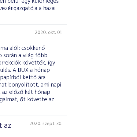
én belül egy különleges
-vezérigazgatója a hazai
2020. okt. 01.
áma alól: csökkenő
 során a világ főbb
orrekciók követték, így
gülés. A BUX a hónap
papírból kettő ára
mat bonyolított, ami napi
nt az előző két hónap
galmat, őt követte az
t az
2020. szept. 30.