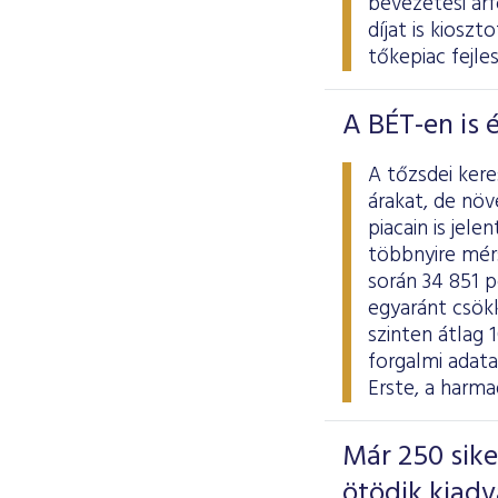
bevezetési ár
díjat is kiosz
tőkepiac fejle
A BÉT-en is 
A tőzsdei ker
árakat, de nö
piacain is jel
többnyire mér
során 34 851 p
egyaránt csökk
szinten átlag 
forgalmi adat
Erste, a harma
Már 250 sik
ötödik kiad