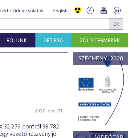
fektetői kapcsolatok
English
RÓLUNK
BÉT ESG
ZÖLD TERMÉKEK
SZÉCHENYI 2020
2020. dec. 01.
X 32 279 pontról 38 782
gy vezető részvény jól
VIDEÓTÁR