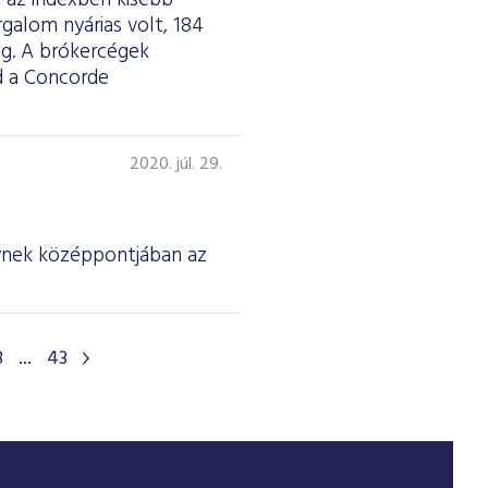
 az indexben kisebb
galom nyárias volt, 184
meg. A brókercégek
jd a Concorde
2020. júl. 29.
ynek középpontjában az
8
...
43