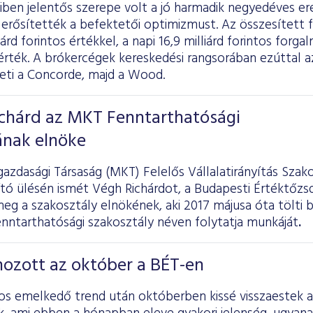
miben jelentős szerepe volt a jó harmadik negyedéves 
s erősítették a befektetői optimizmust. Az összesített
iárd forintos értékkel, a napi 16,9 milliárd forintos forgal
rték. A brókercégek kereskedési rangsorában ezúttal az
veti a Concorde, majd a Wood.
ichárd az MKT Fenntarthatósági
ának elnöke
azdasági Társaság (MKT) Felelős Vállalatirányítás Szak
jító ülésén ismét Végh Richárdot, a Budapesti Értéktőzs
eg a szakosztály elnökének, aki 2017 májusa óta tölti b
enntarthatósági szakosztály néven folytatja munkáját
.
hozott az október a BÉT-en
s emelkedő trend után októberben kissé visszaestek 