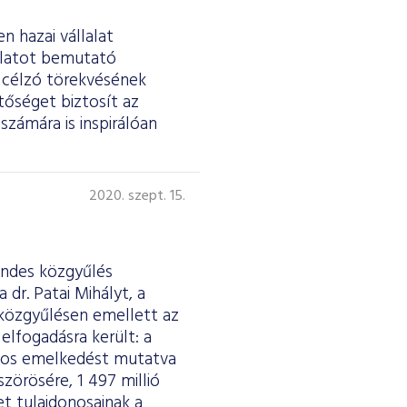
n hazai vállalat
lalatot bemutató
t célzó törekvésének
tőséget biztosít az
számára is inspirálóan
2020. szept. 15.
endes közgyűlés
dr. Patai Mihályt, a
közgyűlésen emellett az
elfogadásra került: a
ékos emelkedést mutatva
szörösére, 1 497 millió
et tulajdonosainak a