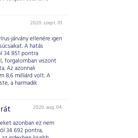
2020. szept. 01.
rus-járvány ellenére igen
úcsaikat. A hatás
l 34 851 pontra
al, forgalomban viszont
a. Az azonnali
m 8,6 milliárd volt. A
ste, a harmadik
rát
2020. aug. 04.
dexeket azonban ez nem
ól 34 692 pontra,