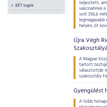
teljesített, a
BÉT logók
vakcinahírek i
volt 356,6 mill
legmagasabb é
helyen, őt kö
Újra Végh R
Szakosztály
A Magyar Közg
tartott tisztú
választották m
szakosztály F
Gyengülést 
A több hónapo