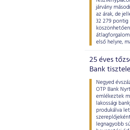
részvénypiaco
járvány másodi
az árak, de j
32 279 pontig 
köszönhetően a
átlagforgalom 
első helyre, m
25 éves tőzs
Bank tisztel
Negyed évszáz
OTP Bank Nyrt
emlékeztek me
lakossági bank
produkálva le
szereplőjekén
legnagyobb súl