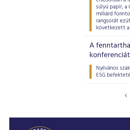
elsősorban a 
súlyú papír, a
milliárd forint
rangsorát ezút
következett a
A fenntartha
konferenciát
Nyilvános sza
ESG befekteté