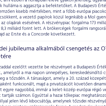
k, ami ebben a hónapban eleve gyakori jelenség, ugyana
k hulláma is aggasztja a befektetőket. A Budapesti Ért
ellemzően kisebb mértékben, mint a főbb európai piacok
csökkent, a vezető papírok közül leginkább a Mol gyeng
z olajárak esésének. A részvénypiac forgalma 173 milliár
8,3 milliárd forint lett. A brókercégek forgalmi rangso
ajd az Erste és a Concorde következett.
dei jubileuma alkalmából csengetés az 
etére
addal ezelőtt vezette be részvényeit a Budapesti Érté
., amelyről a mai napon ünnepélyes, kereskedésindító 
g a tőzsdén. A társaságot, amely a 20. század közepét
jaként funkcionált, majd a privatizációt követően dina
tt egyre nagyobbá, immár a kelet-közép európai régió v
t tartják számon. Egyúttal a hazai tőkepiac meghatároz
lyal jelen lévő kibocsátója, amelynek tőzsdei részvény