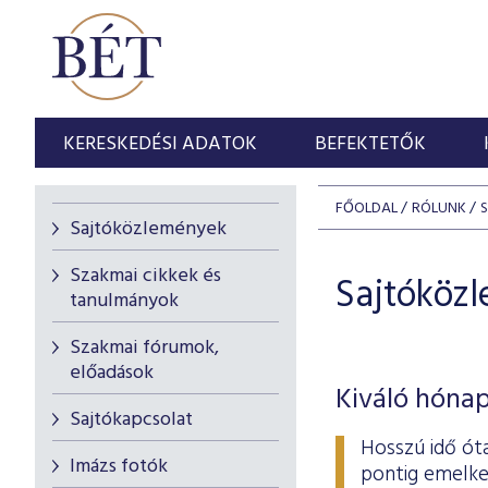
KERESKEDÉSI ADATOK
BEFEKTETŐK
FŐOLDAL
RÓLUNK
Sajtóközlemények
Szakmai cikkek és
Sajtóköz
tanulmányok
Szakmai fórumok,
előadások
Kiváló hónap
Sajtókapcsolat
Hosszú idő ót
Imázs fotók
pontig emelke