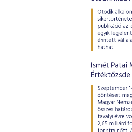
Ötödik alkalom
sikertörténete
publikáció az 
egyik legjelen
érintett válla
hathat.
Ismét Patai 
Értéktőzsde
Szeptember 14
döntéseit mege
Magyar Nemzet
összes határoz
tavalyi évre 
2,65 milliárd 
forintra nőtt.