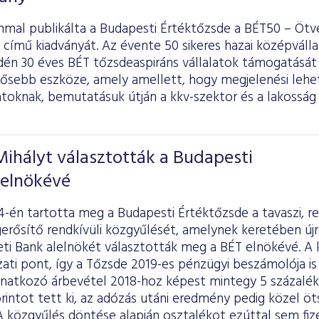
mal publikálta a Budapesti Értéktőzsde a BÉT50 – Ötve
 című kiadványát. Az évente 50 sikeres hazai középvál
idén 30 éves BÉT tőzsdeaspiráns vállalatok támogatásá
tősebb eszköze, amely amellett, hogy megjelenési lehe
latoknak, bemutatásuk útján a kkv-szektor és a lakosság 
Mihályt választották a Budapesti
 elnökévé
-én tartotta meg a Budapesti Értéktőzsde a tavaszi, r
rősítő rendkívüli közgyűlését, amelynek keretében újra 
i Bank alelnökét választották meg a BÉT elnökévé. A 
ati pont, így a Tőzsde 2019-es pénzügyi beszámolója is 
vonatkozó árbevétel 2018-hoz képest mintegy 5 százal
forintot tett ki, az adózás utáni eredmény pedig közel öt
 A közgyűlés döntése alapján osztalékot ezúttal sem fiz