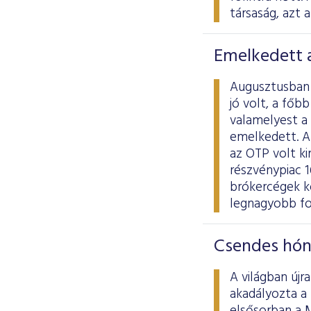
társaság, azt 
Emelkedett a
Augusztusban a
jó volt, a főb
valamelyest a 
emelkedett. A 
az OTP volt ki
részvénypiac 16
brókercégek kö
legnagyobb fo
Csendes hón
A világban újr
akadályozta a