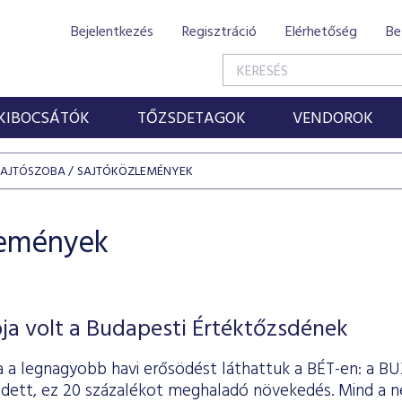
Bejelentkezés
Regisztráció
Elérhetőség
Be
KIBOCSÁTÓK
TŐZSDETAGOK
VENDOROK
SAJTÓSZOBA
SAJTÓKÖZLEMÉNYEK
lemények
ja volt a Budapesti Értéktőzsdének
a a legnagyobb havi erősödést láthattuk a BÉT-en: a BU
dett, ez 20 százalékot meghaladó növekedés. Mind a né