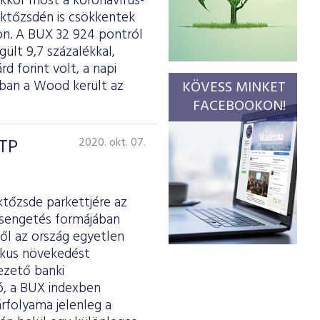
kkor most a koronavírus-
éktőzsdén is csökkentek
on. A BUX 32 924 pontról
ült 9,7 százalékkal,
d forint volt, a napi
rában a Wood került az
KÖVESS MINKET
FACEBOOKON!
OTP
2020. okt. 07.
ktőzsde parkettjére az
csengetés formájában
ől az ország egyetlen
mikus növekedést
ezető banki
ó, a BUX indexben
árfolyama jelenleg a