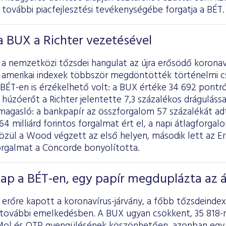
a további piacfejlesztési tevékenységébe forgatja a BÉT.
 BUX a Richter vezetésével
 nemzetközi tőzsdei hangulat az újra erősödő koronaví
b amerikai indexek többször megdöntötték történelmi cs
BÉT-en is érzékelhető volt: a BUX értéke 34 692 pontró
húzóerőt a Richter jelentette 7,3 százalékos dráguláss
magasló: a bankpapír az összforgalom 57 százalékát adt
4 milliárd forintos forgalmat ért el, a napi átlagforgalo
zül a Wood végzett az első helyen, második lett az Er
rgalmat a Concorde bonyolította.
ap a BÉT-en, egy papír megduplázta az á
a erőre kapott a koronavírus-járvány, a főbb tőzsdein
 további emelkedésben. A BUX ugyan csökkent, 35 818-r