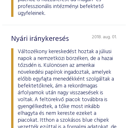
professzionális intézményi befektető
ügyfeleinek.
Nyári iránykeresés
2018. aug. 01.
Változékony kereskedést hoztak a júliusi
napok a nemzetközi börzéken, de a hazai
tőzsdén is. Különösen az amerikai
növekedési papírok ingadoztak, amelyek
előbb egyfajta menedékként szolgáltak a
befektetőknek, ám a rekordmagas
árfolyamok után nagy visszaesések is
voltak. A feltörekvő piacok továbbra is
gyengélkedtek, a tőke most inkább
elhagyta és nem kereste ezeket a
piacokat. Itthon a szokásos blue chipek
vezették ezúttal is a forgalmi adatokat, de