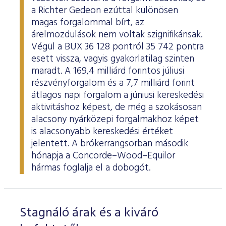
a Richter Gedeon ezúttal különösen
magas forgalommal bírt, az
árelmozdulások nem voltak szignifikánsak.
Végül a BUX 36 128 pontról 35 742 pontra
esett vissza, vagyis gyakorlatilag szinten
maradt. A 169,4 milliárd forintos júliusi
részvényforgalom és a 7,7 milliárd forint
átlagos napi forgalom a júniusi kereskedési
aktivitáshoz képest, de még a szokásosan
alacsony nyárközepi forgalmakhoz képet
is alacsonyabb kereskedési értéket
jelentett. A brókerrangsorban második
hónapja a Concorde–Wood–Equilor
hármas foglalja el a dobogót.
Stagnáló árak és a kiváró