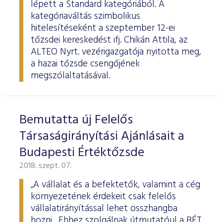
lépett a Standard kategóriából. A
kategóriaváltás szimbolikus
hitelesítéseként a szeptember 12-ei
tőzsdei kereskedést ifj. Chikán Attila, az
ALTEO Nyrt. vezérigazgatója nyitotta meg,
a hazai tőzsde csengőjének
megszólaltatásával.
Bemutatta új Felelős
Társaságirányítási Ajánlásait a
Budapesti Értéktőzsde
2018. szept. 07.
„A vállalat és a befektetők, valamint a cég
környezetének érdekeit csak felelős
vállalatirányítással lehet összhangba
hozni. Ehhez szolgálnak útmutatóul a BÉT