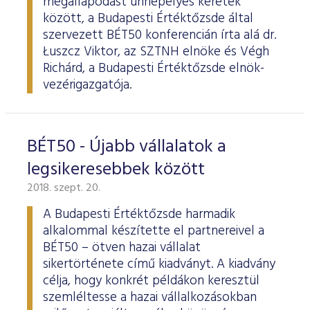
megállapodást ünnepélyes keretek
között, a Budapesti Értéktőzsde által
szervezett BÉT50 konferencián írta alá dr.
Łuszcz Viktor, az SZTNH elnöke és Végh
Richárd, a Budapesti Értéktőzsde elnök-
vezérigazgatója.
BÉT50 - Újabb vállalatok a
legsikeresebbek között
2018. szept. 20.
A Budapesti Értéktőzsde harmadik
alkalommal készítette el partnereivel a
BÉT50 – ötven hazai vállalat
sikertörténete című kiadványt. A kiadvány
célja, hogy konkrét példákon keresztül
szemléltesse a hazai vállalkozásokban