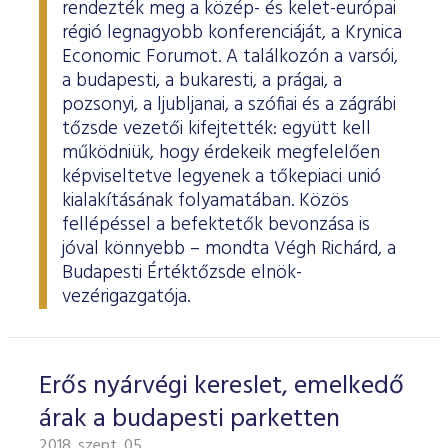
rendezték meg a közép- és kelet-európai
régió legnagyobb konferenciáját, a Krynica
Economic Forumot. A találkozón a varsói,
a budapesti, a bukaresti, a prágai, a
pozsonyi, a ljubljanai, a szófiai és a zágrábi
tőzsde vezetői kifejtették: együtt kell
működniük, hogy érdekeik megfelelően
képviseltetve legyenek a tőkepiaci unió
kialakításának folyamatában. Közös
fellépéssel a befektetők bevonzása is
jóval könnyebb – mondta Végh Richárd, a
Budapesti Értéktőzsde elnök-
vezérigazgatója.
Erős nyárvégi kereslet, emelkedő
árak a budapesti parketten
2018. szept. 05.