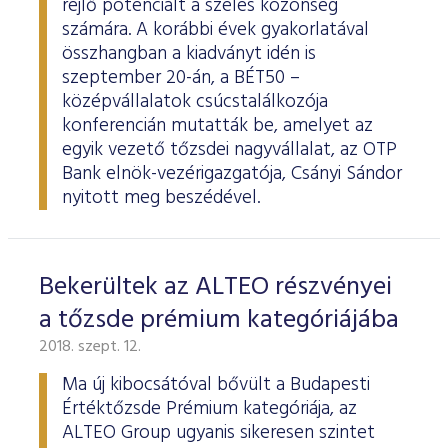
rejlő potenciált a széles közönség
számára. A korábbi évek gyakorlatával
összhangban a kiadványt idén is
szeptember 20-án, a BÉT50 –
középvállalatok csúcstalálkozója
konferencián mutatták be, amelyet az
egyik vezető tőzsdei nagyvállalat, az OTP
Bank elnök-vezérigazgatója, Csányi Sándor
nyitott meg beszédével.
Bekerültek az ALTEO részvényei
a tőzsde prémium kategóriájába
2018. szept. 12.
Ma új kibocsátóval bővült a Budapesti
Értéktőzsde Prémium kategóriája, az
ALTEO Group ugyanis sikeresen szintet