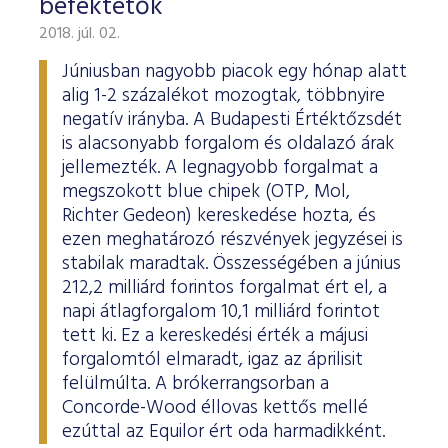
befektetők
2018. júl. 02.
Júniusban nagyobb piacok egy hónap alatt
alig 1-2 százalékot mozogtak, többnyire
negatív irányba. A Budapesti Értéktőzsdét
is alacsonyabb forgalom és oldalazó árak
jellemezték. A legnagyobb forgalmat a
megszokott blue chipek (OTP, Mol,
Richter Gedeon) kereskedése hozta, és
ezen meghatározó részvények jegyzései is
stabilak maradtak. Összességében a június
212,2 milliárd forintos forgalmat ért el, a
napi átlagforgalom 10,1 milliárd forintot
tett ki. Ez a kereskedési érték a májusi
forgalomtól elmaradt, igaz az áprilisit
felülmúlta. A brókerrangsorban a
Concorde-Wood éllovas kettős mellé
ezúttal az Equilor ért oda harmadikként.