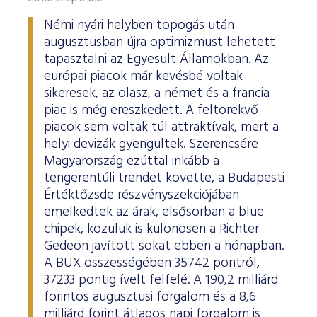
Némi nyári helyben topogás után
augusztusban újra optimizmust lehetett
tapasztalni az Egyesült Államokban. Az
európai piacok már kevésbé voltak
sikeresek, az olasz, a német és a francia
piac is még ereszkedett. A feltörekvő
piacok sem voltak túl attraktívak, mert a
helyi devizák gyengültek. Szerencsére
Magyarország ezúttal inkább a
tengerentúli trendet követte, a Budapesti
Értéktőzsde részvényszekciójában
emelkedtek az árak, elsősorban a blue
chipek, közülük is különösen a Richter
Gedeon javított sokat ebben a hónapban.
A BUX összességében 35742 pontról,
37233 pontig ívelt felfelé. A 190,2 milliárd
forintos augusztusi forgalom és a 8,6
milliárd forint átlagos napi forgalom is