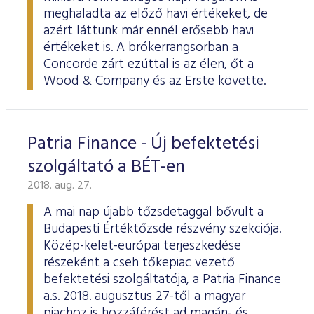
meghaladta az előző havi értékeket, de
azért láttunk már ennél erősebb havi
értékeket is. A brókerrangsorban a
Concorde zárt ezúttal is az élen, őt a
Wood & Company és az Erste követte.
Patria Finance - Új befektetési
szolgáltató a BÉT-en
2018. aug. 27.
A mai nap újabb tőzsdetaggal bővült a
Budapesti Értéktőzsde részvény szekciója.
Közép-kelet-európai terjeszkedése
részeként a cseh tőkepiac vezető
befektetési szolgáltatója, a Patria Finance
a.s. 2018. augusztus 27-től a magyar
piachoz is hozzáférést ad magán- és