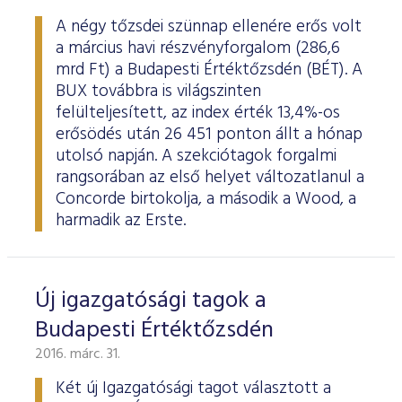
A négy tőzsdei szünnap ellenére erős volt
a március havi részvényforgalom (286,6
mrd Ft) a Budapesti Értéktőzsdén (BÉT). A
BUX továbbra is világszinten
felülteljesített, az index érték 13,4%-os
erősödés után 26 451 ponton állt a hónap
utolsó napján. A szekciótagok forgalmi
rangsorában az első helyet változatlanul a
Concorde birtokolja, a második a Wood, a
harmadik az Erste.
Új igazgatósági tagok a
Budapesti Értéktőzsdén
2016. márc. 31.
Két új Igazgatósági tagot választott a