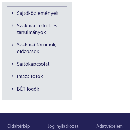
Sajtóközlemények
Szakmai cikkek és
tanulmányok
Szakmai fórumok,
előadások
Sajtókapcsolat
Imázs fotók
BÉT logók
Oldaltérkép
Jogi nyilatkozat
Adatvédelem