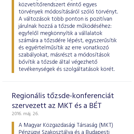
ESG Útmutató
közvetítőrendszert érintő egyes
törvények módosításáról szóló törvényt.
A változások több ponton is pozitívan
járulnak hozzá a tőzsde működéséhez:
egyfelől megkönnyítik a vállalatok
számára a tőzsdére lépést, egyszerűsítik
és egyértelműsítik az erre vonatkozó
szabályokat, másrészt a módosítások
bővítik a tőzsde által végezhető
tevékenységek és szolgáltatások körét.
Regionális tőzsde-konferenciát
szervezett az MKT és a BÉT
2016. máj. 26.
A Magyar Közgazdasági Társaság (MKT)
Pénzügyi Szakosztálya és a Budapesti