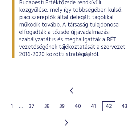
Budapesti Értéktőzsde rendkívüli
közgyűlése, mely így többségében külső,
piaci szereplők által delegált tagokkal
működik tovább. A társaság tulajdonosai
elfogadták a tőzsde új javadalmazási
szabályzatát is és meghallgatták a BÉT
vezetőségének tájékoztatását a szervezet
2016-2020 közötti stratégiájáról.
1
...
37
38
39
40
41
42
43