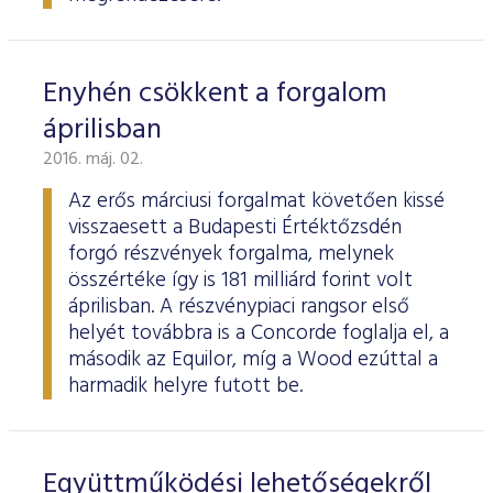
Enyhén csökkent a forgalom
áprilisban
2016. máj. 02.
Az erős márciusi forgalmat követően kissé
visszaesett a Budapesti Értéktőzsdén
forgó részvények forgalma, melynek
összértéke így is 181 milliárd forint volt
áprilisban. A részvénypiaci rangsor első
helyét továbbra is a Concorde foglalja el, a
második az Equilor, míg a Wood ezúttal a
harmadik helyre futott be.
Együttműködési lehetőségekről