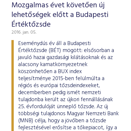
Mozgalmas évet követően új
lehetőségek előtt a Budapesti
Értéktőzsde
2016. jan. 05.
Eseménydús év áll a Budapesti
Értéktőzsde (BÉT) mögött: elsősorban a
javuló hazai gazdasági kilátásoknak és az
alacsony kamatkörnyezetnek
köszönhetően a BUX index
teljesítménye 2015-ben felülmúlta a
régiós és európai tőzsdeindexeket,
decemberben pedig ismét nemzeti
tulajdonba került az újkori fennállásának
25. évfordulóját ünneplő tőzsde. Az új
többségi tulajdonos Magyar Nemzeti Bank
(MNB) célja, hogy a jövőben a tőzsde
fejlesztésével erősítse a tőkepiacot, így a