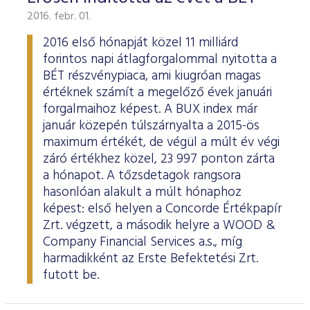
2016. febr. 01.
2016 első hónapját közel 11 milliárd
forintos napi átlagforgalommal nyitotta a
BÉT részvénypiaca, ami kiugróan magas
értéknek számít a megelőző évek januári
forgalmaihoz képest. A BUX index már
január közepén túlszárnyalta a 2015-ös
maximum értékét, de végül a múlt év végi
záró értékhez közel, 23 997 ponton zárta
a hónapot. A tőzsdetagok rangsora
hasonlóan alakult a múlt hónaphoz
képest: első helyen a Concorde Értékpapír
Zrt. végzett, a második helyre a WOOD &
Company Financial Services a.s., míg
harmadikként az Erste Befektetési Zrt.
futott be.