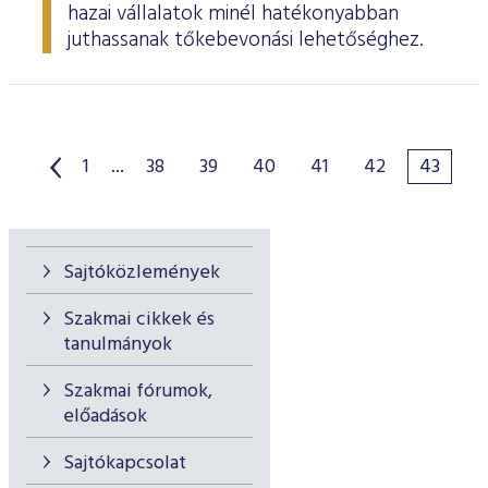
hazai vállalatok minél hatékonyabban
juthassanak tőkebevonási lehetőséghez.
1
...
38
39
40
41
42
43
Sajtóközlemények
Szakmai cikkek és
tanulmányok
Szakmai fórumok,
előadások
Sajtókapcsolat