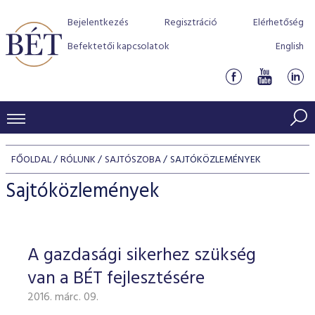
Bejelentkezés
Regisztráció
Elérhetőség
Befektetői kapcsolatok
English
KERESKEDÉSI ADATOK
FŐOLDAL
RÓLUNK
SAJTÓSZOBA
SAJTÓKÖZLEMÉNYEK
INDEXEK
BEFEKTETŐK
Sajtóközlemények
Részvényindexek
Piaci forgalom
Termékcsoportok
KIBOCSÁTÓK
Kötvényindexek
Kedvenc instrumentumok
Szabályozás
Indexek
Részvény és vállalati kötvény tőzsdei bevezetését támoga
A gazdasági sikerhez szükség
TŐZSDETAGOK
Jelzáloglevél indexek
program
Azonnali Piac
Alkalmazott díjstruktúra
BÉT szabályzatok
Részvény szekció
van a BÉT fejlesztésére
Tőzsdetagok, üzletkötők
VENDOROK
Vállalati kötvény indexek
Származékos piac
BÉT Xtend - Részvénypiac egyszerűen
Részvények
Elszámolás
Befektetővédelem
2016. márc. 09.
Hitelpapír szekció
Útmutató a taggá váláshoz