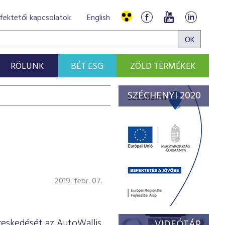
fektetői kapcsolatok
English
RÓLUNK
BÉT ESG
ZÖLD TERMÉKEK
SZÉCHENYI 2020
2019. febr. 07.
reskedését az AutoWallis
VIDEÓTÁR