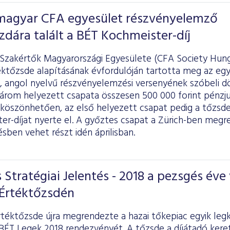
 magyar CFA egyesület részvényelemző
zdára talált a BÉT Kochmeister-díj
Szakértők Magyarországi Egyesülete (CFA Society Hunga
éktőzsde alapításának évfordulóján tartotta meg az egy
 angol nyelvű részvényelemzési versenyének szóbeli dö
három helyezett csapata összesen 500 000 forint pénzj
 köszönhetően, az első helyezett csapat pedig a tőzsde
er-díjat nyerte el. A győztes csapat a Zürich-ben meg
ben vehet részt idén áprilisban.
 Stratégiai Jelentés - 2018 a pezsgés éve 
 Értéktőzsdén
rtéktőzsde újra megrendezte a hazai tőkepiac egyik le
BÉT Legek 2018 rendezvényét. A tőzsde a díjátadó kere