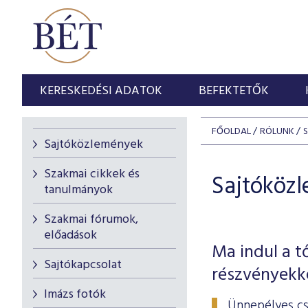
KERESKEDÉSI ADATOK
BEFEKTETŐK
FŐOLDAL
RÓLUNK
Sajtóközlemények
Szakmai cikkek és
Sajtóköz
tanulmányok
Szakmai fórumok,
előadások
Ma indul a t
Sajtókapcsolat
részvényekk
Imázs fotók
Ünnepélyes cs