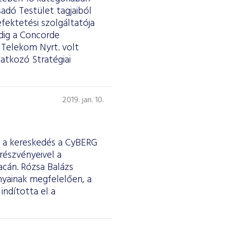
sadó Testület tagjaiból
befektetési szolgáltatója
dig a Concorde
r Telekom Nyrt. volt
atkozó Stratégiai
2019. jan. 10.
 a kereskedés a CyBERG
részvényeivel a
acán. Rózsa Balázs
nyainak megfelelően, a
ndította el a