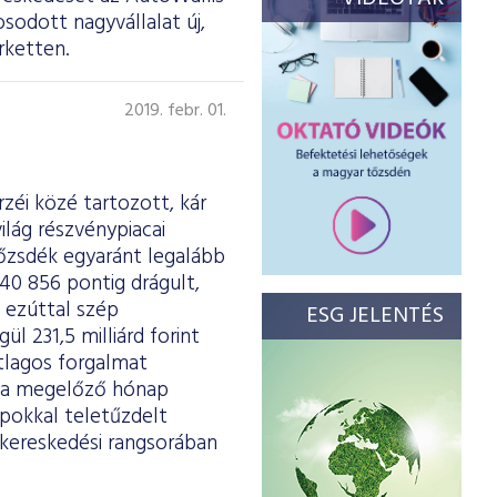
sodott nagyvállalat új,
rketten.
2019. febr. 01.
rzéi közé tartozott, kár
ilág részvénypiacai
tőzsdék egyaránt legalább
 40 856 pontig drágult,
 ezúttal szép
ESG JELENTÉS
l 231,5 milliárd forint
átlagos forgalmat
e a megelőző hónap
apokkal teletűzdelt
kereskedési rangsorában