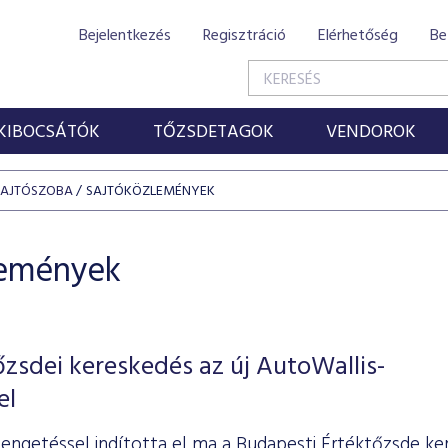
Bejelentkezés
Regisztráció
Elérhetőség
Be
KIBOCSÁTÓK
TŐZSDETAGOK
VENDOROK
SAJTÓSZOBA
SAJTÓKÖZLEMÉNYEK
lemények
őzsdei kereskedés az új AutoWallis-
el
engetéssel indította el ma a Budapesti Értéktőzsde ke