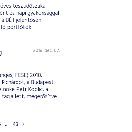
 éves tesztidőszaka,
ént és napi gyakorisággal
n a BÉT jelentősen
ló portfóliók
gi
2018. dec. 07.
nges, FESE) 2018.
Richárdot, a Budapesti
elnöke Petr Koblic, a
 tagja lett, megerősítve
5
...
43