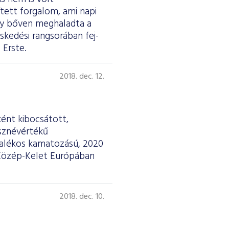
ített forgalom, ami napi
 így bőven meghaladta a
skedési rangsorában fej-
 Erste.
2018. dec. 12.
ként kibocsátott,
össznévértékű
zalékos kamatozású, 2020
. Közép-Kelet Európában
2018. dec. 10.