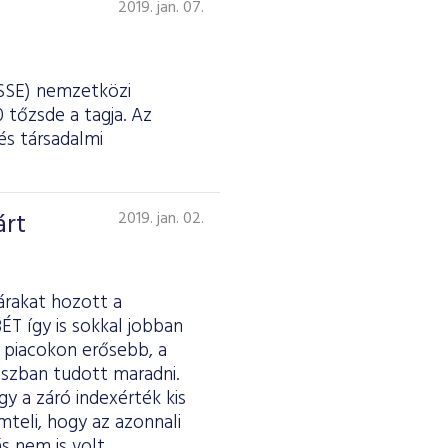
2019. jan. 07.
(SSE) nemzetközi
 tőzsde a tagja. Az
és társadalmi
árt
2019. jan. 02.
árakat hozott a
T így is sokkal jobban
ő piacokon erősebb, a
uszban tudott maradni.
y a záró indexérték kis
teli, hogy az azonnali
s nem is volt