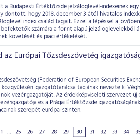
lt a Budapesti Értéktőzsde jelzáloglevél-indexeinek egy
y döntött, hogy 2018. december 3-ától hivatalos indexk
záloglevél index család tagjait. Ezzel a lépéssel a jövőbe
befektetők számára a forint alapú jelzáloglevelekből ál
ek követését és piaci értékelését.
d az Európai Tőzsdeszövetég igazgatósá
zsdeszövetség (Federation of European Securities Excha
 közgyűlésén igazgatótanácsa tagjának nevezte ki Végh 
nök-vezérigazgatóját. Az érdekképviseleti szervezet új 
ezérigazgatója és a Prágai Értéktőzsde igazgatóságának
acainak szerepét európai szinten.
1
...
25
26
27
28
29
30
31
32
33
34
3