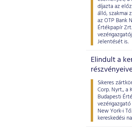
díjazta az elő
álló, szakmai z
az OTP Bank N
Értékpapír Zrt
vezérigazgató
Jelentését is.
Elindult a k
részvényeive
Sikeres zártk
Corp. Nyrt., a
Budapesti Érté
vezérigazgató
New York-i Tő
kereskedési na