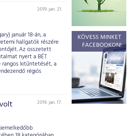
2019. jan. 21.
ry) január 18-án, a
KÖVESS MINKET
etemi hallgatók részére
FACEBOOKON!
ntőjét. Az összetett
utalmat nyert a BÉT
 rangos kitűntetését, a
rendezendő régiós
volt
2019. jan. 17.
gkiemelkedőbb
tében 18 kategóriában