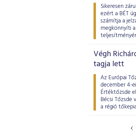
Sikeresen záru
ezért a BÉT úg
számítja a jel
megkönnyíti a 
teljesítményén
Végh Richár
tagja lett
Az Európai Tő
december 4-ei
Értéktőzsde el
Bécsi Tőzsde v
a régió tőkepi