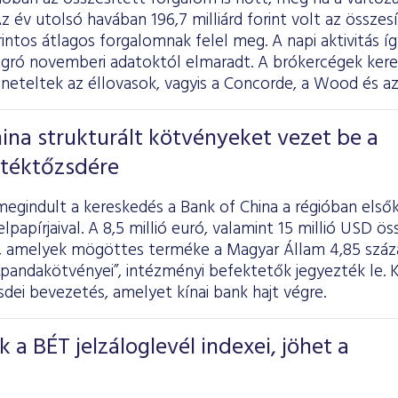
 év utolsó havában 196,7 milliárd forint volt az összes
forintos átlagos forgalomnak felel meg. A napi aktivitás
iugró novemberi adatoktól elmaradt. A brókercégek kere
neteltek az éllovasok, vagyis a Concorde, a Wood és az
ina strukturált kötvényeket vezet be a
rtéktőzsdére
egindult a kereskedés a Bank of China a régióban első
elpapírjaival. A 8,5 millió euró, valamint 15 millió USD 
t, amelyek mögöttes terméke a Magyar Állam 4,85 szá
tú „pandakötvényei”, intézményi befektetők jegyezték le
sdei bevezetés, amelyet kínai bank hajt végre.
k a BÉT jelzáloglevél indexei, jöhet a