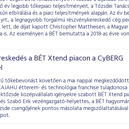
ző év legjobb tőkepiaci teljesítményeit, a Tőzsdei Tanác
sűri elbírálása és a piaci teljesítmények alapján. Az év 
yrt., a legnagyobb forgalmú részvénykereskedő cég pe
. lett, de díjat kapott Christopher Mattheisen, a Magya
ja is. Az eseményen a BÉT bemutatta a 2018-as évre von
ereskedés a BÉT Xtend piacon a CyBERG
l
örű tőkebevonást követően a mai nappal megkezdődött
 KAJAHU étterem- és technológiai franchise tulajdonosa 
ktőzsde középvállalati igényekre szabott BÉT Xtend pi
 és Szabó Erik vezérigazgató-helyettes, a BÉT hagyomá
zsde csengőjének pontos másolata megszólaltatásával i
pot.