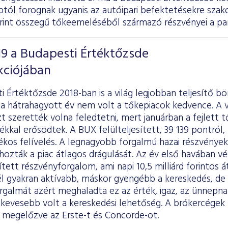
ptól forognak ugyanis az autóipari befektetésekre szako
forint összegű tőkeemeléséből származó részvényei a pa
019 a Budapesti Értéktőzsde
kciójában
i Értéktőzsde 2018-ban is a világ legjobban teljesítő bö
 a hátrahagyott év nem volt a tőkepiacok kedvence. A v
t szerették volna feledtetni, mert januárban a fejlett 
ékkal erősödtek. A BUX felülteljesített, 39 139 pontról,
ékos felívelés. A legnagyobb forgalmú hazai részvények
ozták a piac átlagos drágulását. Az év első havában végü
ített részvényforgalom, ami napi 10,5 milliárd forintos 
nél gyakran aktívabb, máskor gyengébb a kereskedés, d
rgalmát azért meghaladta ez az érték, igaz, az ünnepn
evesebb volt a kereskedési lehetőség. A brókercégek 
 megelőzve az Erste-t és Concorde-ot.