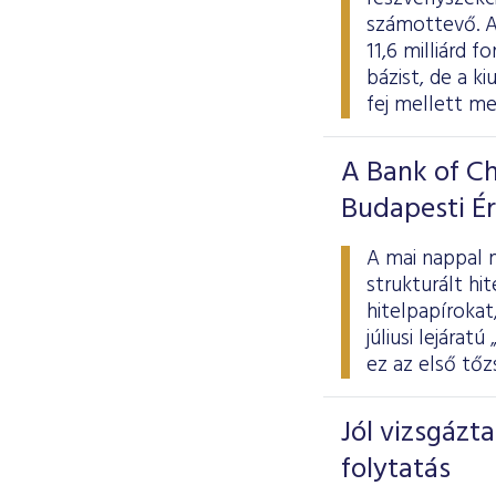
számottevő. Az
11,6 milliárd 
bázist, de a k
fej mellett me
A Bank of Ch
Budapesti É
A mai nappal m
strukturált hit
hitelpapíroka
júliusi lejára
ez az első tőz
Jól vizsgázta
folytatás