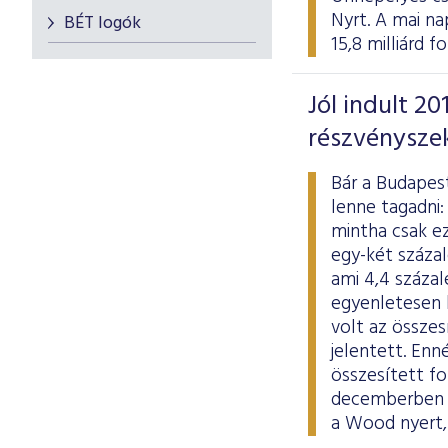
Nyrt. A mai na
BÉT logók
15,8 milliárd 
Jól indult 2
részvénysze
Bár a Budapest
lenne tagadni:
mintha csak ez
egy-két százal
ami 4,4 százal
egyenletesen h
volt az összes
jelentett. En
összesített fo
decemberben k
a Wood nyert,