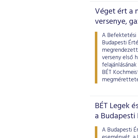
Véget ért a
versenye, ga
A Befektetési 
Budapesti Ért
megrendezett,
verseny első 
felajánlásának
BÉT Kochmeist
megmérettetés
BÉT Legek és
a Budapesti
A Budapesti É
eseményét, a 