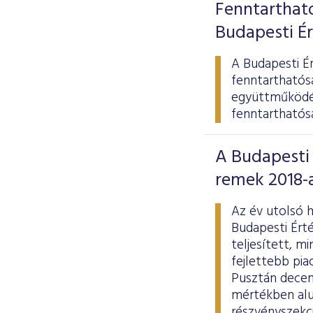
Fenntarthat
Budapesti É
A Budapesti É
fenntarthatós
együttműködés
fenntarthatóság
A Budapesti 
remek 2018-
Az év utolsó 
Budapesti Ért
teljesített, m
fejlettebb pi
Pusztán decemb
mértékben alul
részvényszekci