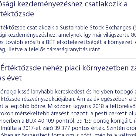
ósági kezdeményezéshez csatlakozik a
rtéktőzsde
rtéktőzsde csatlakozik a Sustainable Stock Exchanges 
ági kezdeményezéshez, amelynek így már világszerte 80
 tovább erősíti a BÉT elkötelezettségét a környezeti 
, illetve a felelős társaságirányítás iránt.
Értéktőzsde nehéz piaci környezetben z
as évet
hónapja kissé lanyhább kereskedést és helyben topogó 
éktőzsde részvényszekciójában. Ám az év egészében a BÉ
int a legtöbb börze. Miközben ugyanis 2018 a feltörekv
acokon mérsékeltebb áresést hozott, a pesti parkett pl
erben a BUX 40 109 pontról, 39 139 pontig korrigált, íg
múlta a 2017-et záró 39 377 pontos érték. Szintén öröm
óban az összesített forgalom is nőtt, még ha a változá