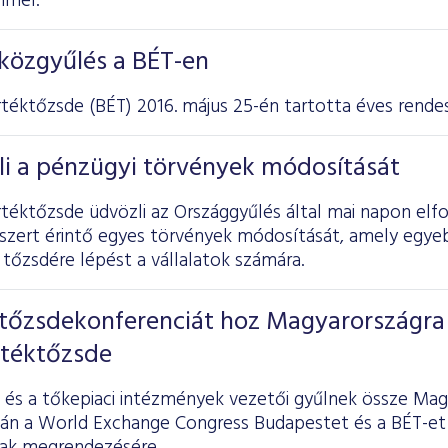
mmel.
közgyűlés a BÉT-en
rtéktőzsde
(BÉT) 2016. május 25-én tartotta éves rendes
li a pénzügyi törvények módosítását
rtéktőzsde üdvözli az Országgyűlés által mai napon elf
szert érintő egyes törvények módosítását, amely egye
tőzsdére lépést a vállalatok számára.
tőzsdekonferenciát hoz Magyarországra
rtéktőzsde
éi és a tőkepiaci intézmények vezetői gyűlnek össze Ma
tán a World Exchange Congress Budapestet és a BÉT-et