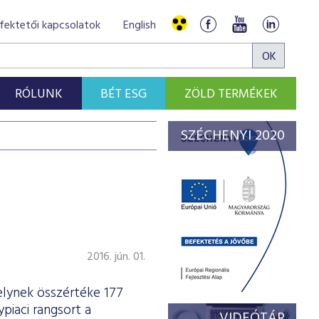
fektetői kapcsolatok
English
RÓLUNK
BÉT ESG
ZÖLD TERMÉKEK
SZÉCHENYI 2020
2016. jún. 01.
lynek összértéke 177
ypiaci rangsort a
VIDEÓTÁR