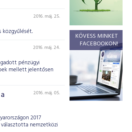
2016. máj. 25.
 köz­gyűlését.
KÖVESS MINKET
FACEBOOKON!
2016. máj. 24.
ogadott pénzügyi
bek mellett jelentősen
 a
2016. máj. 05.
gyarországon 2017
 választotta nemzetközi