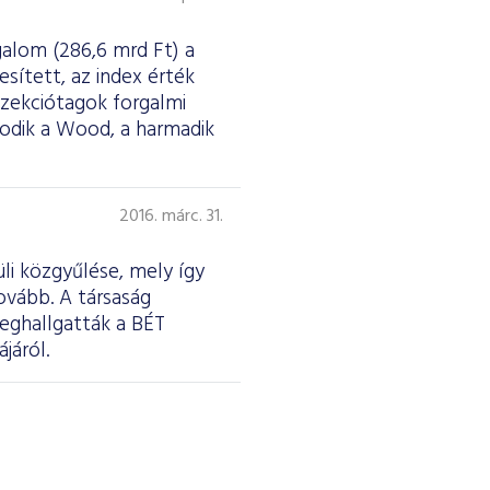
galom (286,6 mrd Ft) a
esített, az index érték
szekciótagok forgalmi
sodik a Wood, a harmadik
2016. márc. 31.
li közgyűlése, mely így
ovább. A társaság
meghallgatták a BÉT
járól.