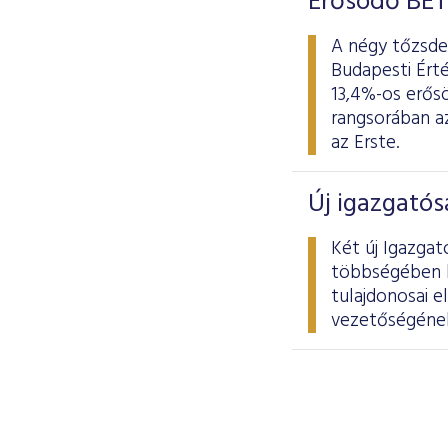
Erősödő BÉT
A négy tőzsdei
Budapesti Érté
13,4%-os erősö
rangsorában az
az Erste.
Új igazgatós
Két új Igazgat
többségében kü
tulajdonosai e
vezetőségének 