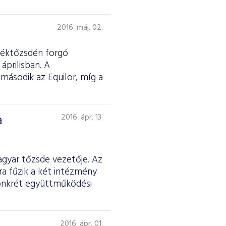
2016. máj. 02.
rtéktőzsdén forgó
áprilisban. A
 második az Equilor, míg a
a
2016. ápr. 13.
gyar tőzsde vezetője. Az
a fűzik a két intézmény
konkrét együttműködési
2016. ápr. 01.