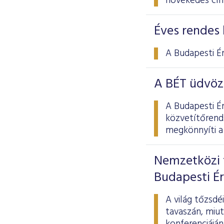
növekedés cí
Éves rendes 
A Budapesti É
A BÉT üdvöz
A Budapesti É
közvetítőrend
megkönnyíti a 
Nemzetközi 
Budapesti É
A világ tőzsd
tavaszán, miu