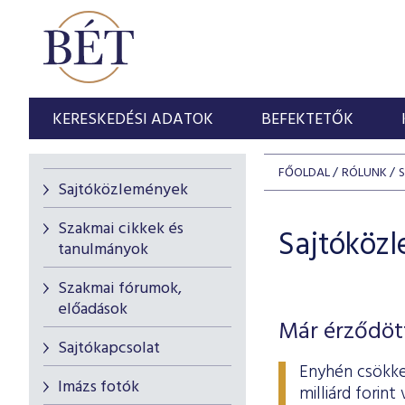
KERESKEDÉSI ADATOK
BEFEKTETŐK
FŐOLDAL
RÓLUNK
Sajtóközlemények
Szakmai cikkek és
Sajtóköz
tanulmányok
Szakmai fórumok,
előadások
Már érződött
Sajtókapcsolat
Enyhén csökke
Imázs fotók
milliárd forin