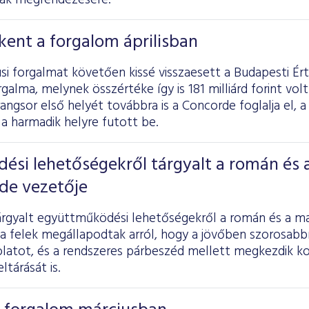
nak megrendezésére.
ent a forgalom áprilisban
si forgalmat követően kissé visszaesett a Budapesti É
galma, melynek összértéke így is 181 milliárd forint volt 
rangsor első helyét továbbra is a Concorde foglalja el, a
a harmadik helyre futott be.
si lehetőségekről tárgyalt a román és 
de vezetője
rgyalt együttműködési lehetőségekről a román és a ma
a felek megállapodtak arról, hogy a jövőben szorosabbr
olatot, és a rendszeres párbeszéd mellett megkezdik 
ltárását is.