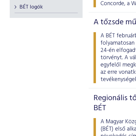
Concorde, a W
BÉT logók
A tőzsde mű
A BÉT februárb
folyamatosan 
24-én elfogad
törvényt. A v
egyfelől megkö
az erre vonat
tevékenységek
Regionális t
BÉT
A Magyar Közg
(BÉT) első al