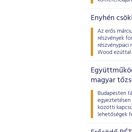
konferenciájá
Enyhén csökk
Az erős márciu
részvények for
részvénypiaci 
Wood ezúttal 
Együttműködé
magyar tőzs
Budapesten tá
egyeztetésen 
közötti kapcs
lehetőségek fe