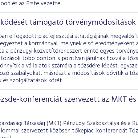
ood és az Erste vezette.
ködését támogató törvénymódosítások
an elfogadott piacfejlesztési stratégiájának megvalós
egyeztet a kormánnyal, melynek első eredményeként a
ta a pénzügyi közvetítőrendszert érintő egyes törvény
áltozások több ponton is pozitívan járulnak hozzá a tő
nnyítik a vállalatok számára a tőzsdére lépést, egyszer
kozó szabályokat, másrészt a módosítások bővítik a tő
 és szolgáltatások körét.
őzsde-konferenciát szervezett az MKT és
azdasági Társaság (MKT) Pénzügyi Szakosztálya és a B
kalommal szervezett közösen tőkepiaci konferenciát Tőz