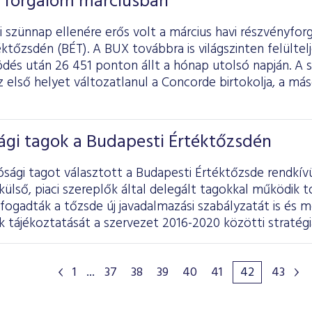
 forgalom márciusban
 szünnap ellenére erős volt a március havi részvényfor
ktőzsdén (BÉT). A BUX továbbra is világszinten felültelj
dés után 26 451 ponton állt a hónap utolsó napján. A 
 első helyet változatlanul a Concorde birtokolja, a má
ági tagok a Budapesti Értéktőzsdén
ósági tagot választott a Budapesti Értéktőzsde rendkívü
lső, piaci szereplők által delegált tagokkal működik t
lfogadták a tőzsde új javadalmazási szabályzatát is és 
tájékoztatását a szervezet 2016-2020 közötti stratégiá
1
...
37
38
39
40
41
42
43