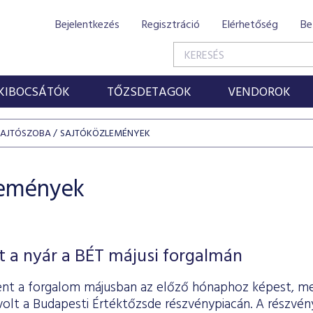
Bejelentkezés
Regisztráció
Elérhetőség
Be
KIBOCSÁTÓK
TŐZSDETAGOK
VENDOROK
SAJTÓSZOBA
SAJTÓKÖZLEMÉNYEK
lemények
 a nyár a BÉT májusi forgalmán
nt a forgalom májusban az előző hónaphoz képest, me
t volt a Budapesti Értéktőzsde részvénypiacán. A részvén