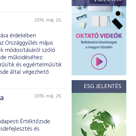
2016. máj. 26.
ítása érdekében
z Országgyűlés május
ek módosításáról szóló
zsde működéséhez:
űsítik és egyértelműsítik
zsde által végezhető
ESG JELENTÉS
 a
2016. máj. 26.
udapesti Értéktőzsde
sdefejlesztés és