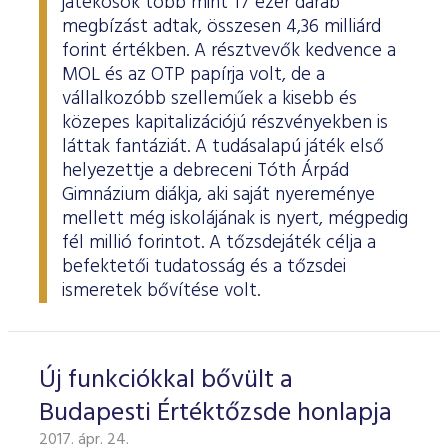
játékosok több mint 17 ezer darab
megbízást adtak, összesen 4,36 milliárd
forint értékben. A résztvevők kedvence a
MOL és az OTP papírja volt, de a
vállalkozóbb szelleműek a kisebb és
közepes kapitalizációjú részvényekben is
láttak fantáziát. A tudásalapú játék első
helyezettje a debreceni Tóth Árpád
Gimnázium diákja, aki saját nyereménye
mellett még iskolájának is nyert, mégpedig
fél millió forintot. A tőzsdejáték célja a
befektetői tudatosság és a tőzsdei
ismeretek bővítése volt.
Új funkciókkal bővült a
Budapesti Értéktőzsde honlapja
2017. ápr. 24.