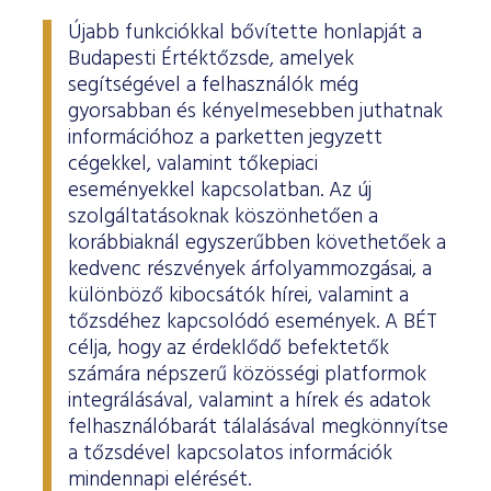
Újabb funkciókkal bővítette honlapját a
Budapesti Értéktőzsde, amelyek
segítségével a felhasználók még
gyorsabban és kényelmesebben juthatnak
információhoz a parketten jegyzett
cégekkel, valamint tőkepiaci
eseményekkel kapcsolatban. Az új
szolgáltatásoknak köszönhetően a
korábbiaknál egyszerűbben követhetőek a
kedvenc részvények árfolyammozgásai, a
különböző kibocsátók hírei, valamint a
tőzsdéhez kapcsolódó események. A BÉT
célja, hogy az érdeklődő befektetők
számára népszerű közösségi platformok
integrálásával, valamint a hírek és adatok
felhasználóbarát tálalásával megkönnyítse
a tőzsdével kapcsolatos információk
mindennapi elérését.