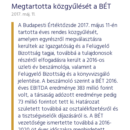
Megtartotta közgyűlését a BÉT
2017. máj. 11.
A Budapesti Értéktőzsde 2017. május 11-én
tartotta éves rendes közgyűlését,
amelyen egyrészről megválasztásra
kerültek az Igazgatóság és a Felügyelő
Bizottság tagjai, továbbá a tulajdonosok
részéről elfogadásra került a 2016-os
üzleti év beszámolója, valamint a
Felügyelő Bizottság és a könyvvizsgáló
jelentése. A beszámoló szerint a BÉT 2016.
éves EBITDA eredménye 383 millió forint
volt, a társaság adózott eredménye pedig
73 millió forintot tett ki. Határozat
született továbbá az osztalékfizetésről és
a tisztségviselők díjazásáról is. A BÉT
vezetősége ismertette továbbá a 2016-