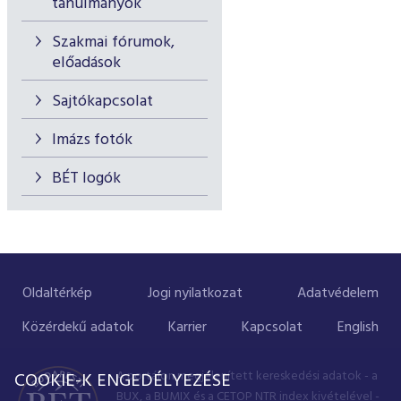
tanulmányok
Szakmai fórumok,
előadások
Sajtókapcsolat
Imázs fotók
BÉT logók
Oldaltérkép
Jogi nyilatkozat
Adatvédelem
Közérdekű adatok
Karrier
Kapcsolat
English
A portálon megjelenített kereskedési adatok - a
COOKIE-K ENGEDÉLYEZÉSE
BUX, a BUMIX és a CETOP NTR index kivételével -