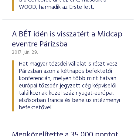
is a Concorde állt az élre, második a
WOOD, harmadik az Erste lett.
A BÉT idén is visszatért a Midcap
eventre Párizsba
2017. jún. 29.
Hat magyar tőzsdei vállalat is részt vesz
Párizsban azon a kétnapos befektetői
konferencián, melyen több mint hatvan
európai tőzsdén jegyzett cég képviselői
találkoznak közel száz nyugat-európai,
elsősorban francia és benelux intézményi
befektetővel.
Megközelítette a 35 000 pontot