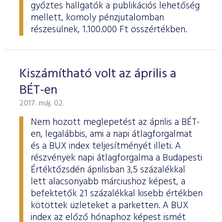
győztes hallgatók a publikációs lehetőség
mellett, komoly pénzjutalomban
részesülnek, 1.100.000 Ft összértékben.
Kiszámítható volt az április a
BÉT-en
2017. máj. 02.
Nem hozott meglepetést az április a BÉT-
en, legalábbis, ami a napi átlagforgalmat
és a BUX index teljesítményét illeti. A
részvények napi átlagforgalma a Budapesti
Értéktőzsdén áprilisban 3,5 százalékkal
lett alacsonyabb márciushoz képest, a
befektetők 21 százalékkal kisebb értékben
kötöttek üzleteket a parketten. A BUX
index az előző hónaphoz képest ismét