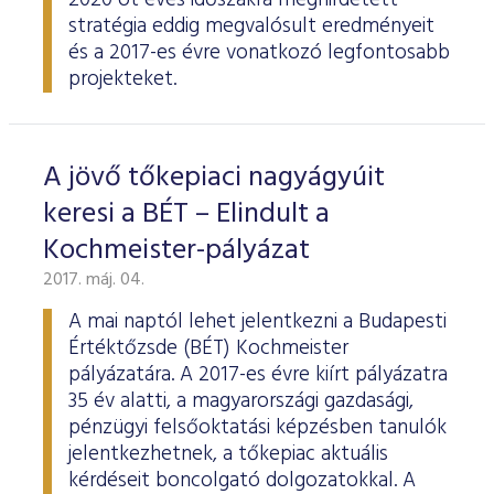
2020 öt éves időszakra meghirdetett
stratégia eddig megvalósult eredményeit
és a 2017-es évre vonatkozó legfontosabb
projekteket.
A jövő tőkepiaci nagyágyúit
keresi a BÉT – Elindult a
Kochmeister-pályázat
2017. máj. 04.
A mai naptól lehet jelentkezni a Budapesti
Értéktőzsde (BÉT) Kochmeister
pályázatára. A 2017-es évre kiírt pályázatra
35 év alatti, a magyarországi gazdasági,
pénzügyi felsőoktatási képzésben tanulók
jelentkezhetnek, a tőkepiac aktuális
kérdéseit boncolgató dolgozatokkal. A