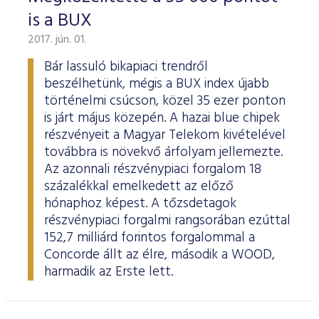
is a BUX
2017. jún. 01.
Bár lassuló bikapiaci trendről
beszélhetünk, mégis a BUX index újabb
történelmi csúcson, közel 35 ezer ponton
is járt május közepén. A hazai blue chipek
részvényeit a Magyar Telekom kivételével
továbbra is növekvő árfolyam jellemezte.
Az azonnali részvénypiaci forgalom 18
százalékkal emelkedett az előző
hónaphoz képest. A tőzsdetagok
részvénypiaci forgalmi rangsorában ezúttal
152,7 milliárd forintos forgalommal a
Concorde állt az élre, második a WOOD,
harmadik az Erste lett.