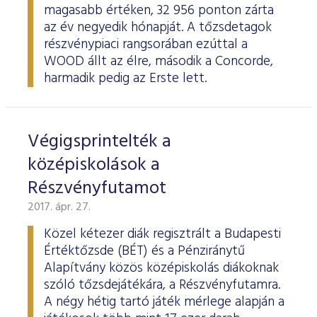
magasabb értéken, 32 956 ponton zárta
az év negyedik hónapját. A tőzsdetagok
részvénypiaci rangsorában ezúttal a
WOOD állt az élre, második a Concorde,
harmadik pedig az Erste lett.
Végigsprintelték a
középiskolások a
Részvényfutamot
2017. ápr. 27.
Közel kétezer diák regisztrált a Budapesti
Értéktőzsde (BÉT) és a Pénziránytű
Alapítvány közös középiskolás diákoknak
szóló tőzsdejátékára, a Részvényfutamra.
A négy hétig tartó játék mérlege alapján a