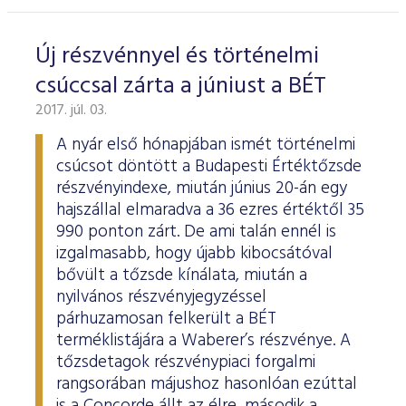
ESG Útmutató
Új részvénnyel és történelmi
csúccsal zárta a júniust a BÉT
2017. júl. 03.
A nyár első hónapjában ismét történelmi
csúcsot döntött a Budapesti Értéktőzsde
részvényindexe, miután június 20-án egy
hajszállal elmaradva a 36 ezres értéktől 35
990 ponton zárt. De ami talán ennél is
izgalmasabb, hogy újabb kibocsátóval
bővült a tőzsde kínálata, miután a
nyilvános részvényjegyzéssel
párhuzamosan felkerült a BÉT
terméklistájára a Waberer’s részvénye. A
tőzsdetagok részvénypiaci forgalmi
rangsorában májushoz hasonlóan ezúttal