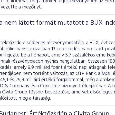
kű forgalommal, míg a brókercégek mezőnyében az E
 vezette a mezőnyt.
a nem látott formát mutatott a BUX ind
rtéktőzsde elsődleges részvénymutatója, a BUX, évtize
ált júliusban: sorozatban 13 kereskedési napot zárt pozi
n fejezte be a hónapot, amely 5,7 százalékos emelkedé
nnali részvénypiacon nyárias hangulatban, összesen 188 
skedés, amely 8,9 milliárd forint értékű napi átlagnak f
rrendjében nem történt változás, az OTP Bank, a MOL é
, 45,1 és 29,9 milliárd értékű forgalommal, még a bró
 & Company és a Concorde bizonyult élenjárónak. A 
a Civita Group tőzsdei bevezetése, amelyet elsődleges 
lósított meg a társaság.
Budapesti Értéktőzsdén a Civita Group