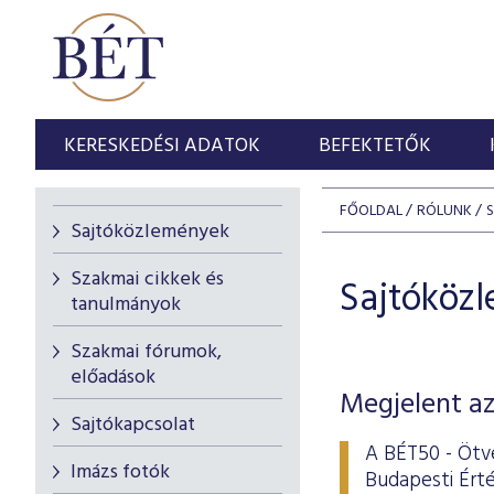
KERESKEDÉSI ADATOK
BEFEKTETŐK
FŐOLDAL
RÓLUNK
Sajtóközlemények
Szakmai cikkek és
Sajtóköz
tanulmányok
Szakmai fórumok,
előadások
Megjelent az
Sajtókapcsolat
A BÉT50 - Ötve
Imázs fotók
Budapesti Érté