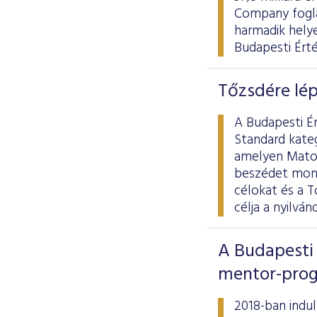
Company fogla
harmadik hely
Budapesti Ért
Tőzsdére lép
A Budapesti Ér
Standard kate
amelyen Matol
beszédet mond
célokat és a T
célja a nyilvá
A Budapesti 
mentor-prog
2018-ban indul