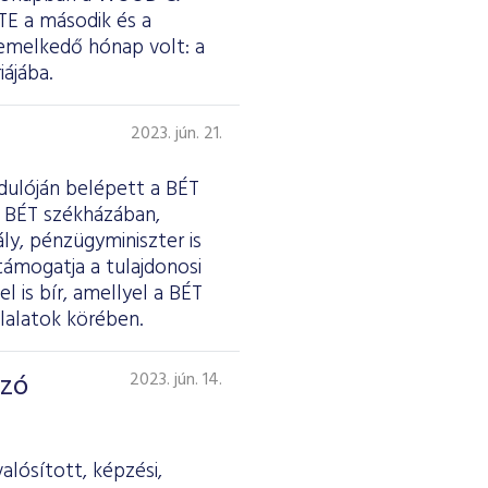
TE a második és a
iemelkedő hónap volt: a
ájába.
2023. jún. 21.
rdulóján belépett a BÉT
a BÉT székházában,
y, pénzügyminiszter is
ámogatja a tulajdonosi
 is bír, amellyel a BÉT
lalatok körében.
lzó
2023. jún. 14.
alósított, képzési,