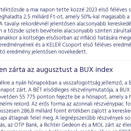
rtéktőzsde a mai napon tette közzé 2023 első féléves 
haladta 2,5 milliárd Ft-ot, amely 50%-kal magasabb a 
A tavalyi rekordévnél jelentősen alacsonyabb keresked
a tőzsde üzleti bevételei alacsonyabb szinten zárultak
nakkor a költségei elsősorban az infláció hatására me
eredményének és a KELER Csoport első féléves ered
tó eredmény jelentősen növekedett.
en zárta az augusztust a BUX index
ékre a nyári hónapokban a visszafogottság jellemző, a 
napot zárt. A BÉT elsődleges részvénymutatója, a BUX 
vetően 55 775 ponton fejezte be a hónapot, amely a h
nelmi rekord. Az erős forma az azonnali részvénypiac f
sszesen 286,8 milliárd forint értékben zajlott a keresked
 napi átlagnak felel meg. A legnépszerűbb részvények s
ás, az OTP Bank, a Richter Gedeon és a MOL zárt az élen,