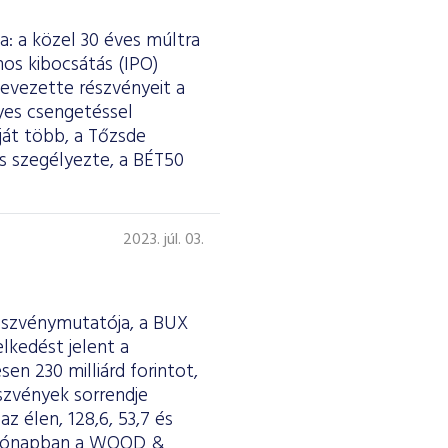
a: a közel 30 éves múltra
ános kibocsátás (IPO)
bevezette részvényeit a
lyes csengetéssel
ját több, a Tőzsde
s szegélyezte, a BÉT50
2023. júl. 03.
részvénymutatója, a BUX
lkedést jelent a
en 230 milliárd forintot,
észvények sorrendje
z élen, 128,6, 53,7 és
si hónapban a WOOD &