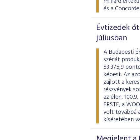
milliárd érté
és a Concorde
Évtizedek ót
júliusban
A Budapesti É
szériát produk
53 375,9 ponto
képest. Az azo
zajlott a kere
részvények so
az élen, 100,9
ERSTE, a WOOD
volt továbbá 
kíséretében va
Megjelent a 