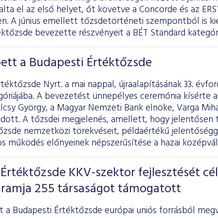
lta el az első helyet, őt követve a Concorde és az ERS
en. A június emellett tőzsdetörténeti szempontból is k
éktőzsde bevezette részvényeit a BÉT Standard kategóri
ett a Budapesti Értéktőzsde
téktőzsde Nyrt. a mai nappal, újraalapításának 33. évfo
góriájába. A bevezetést ünnepélyes ceremónia kísérte 
csy György, a Magyar Nemzeti Bank elnöke, Varga Mihál
ott. A tőzsdei megjelenés, amellett, hogy jelentősen t
őzsde nemzetközi törekvéseit, példaértékű jelentőséggel
nos működés előnyeinek népszerűsítése a hazai középvál
Értéktőzsde KKV-szektor fejlesztését cé
ramja 255 társaságot támogatott
t a Budapesti Értéktőzsde európai uniós forrásból megv