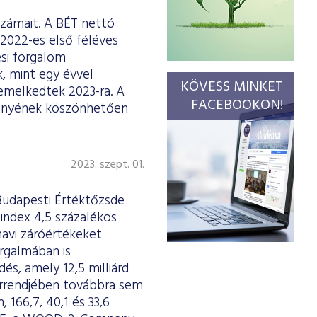
számait. A BÉT nettó
2022-es első féléves
ési forgalom
, mint egy évvel
KÖVESS MINKET
gemelkedtek 2023-ra. A
FACEBOOKON!
ményének köszönhetően
2023. szept. 01.
Budapesti Értéktőzsde
index 4,5 százalékos
avi záróértékeket
orgalmában is
és, amely 12,5 milliárd
orrendjében továbbra sem
 166,7, 40,1 és 33,6