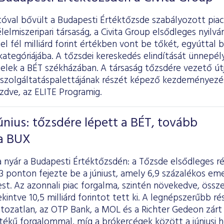
óval bővült a Budapesti Értéktőzsde szabályozott piac
élelmiszeripari társaság, a Civita Group elsődleges nyilv
l fél milliárd forint értékben vont be tőkét, egyúttal 
ategóriájába. A tőzsdei kereskedés elindítását ünnepé
felek a BÉT székházában. A társaság tőzsdére vezető út
i szolgáltatáspalettájának részét képező kezdeményezé
zdve, az ELITE Programig.
únius: tőzsdére lépett a BÉT, tovább
a BUX
 a nyár a Budapesti Értéktőzsdén: a Tőzsde elsődleges 
3 ponton fejezte be a júniust, amely 6,9 százalékos eme
t. Az azonnali piac forgalma, szintén növekedve, összes
ekintve 10,5 milliárd forintot tett ki. A legnépszerűbb r
ltozatlan, az OTP Bank, a MOL és a Richter Gedeon zárt a
 értékű forgalommal, míg a brókercégek között a júniu