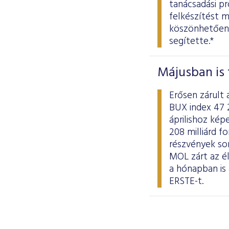
tanácsadási p
felkészítést m
köszönhetően 
segítette.*
Májusban is 
Erősen zárult 
BUX index 47 
áprilishoz kép
208 milliárd fo
részvények so
MOL zárt az él
a hónapban is
ERSTE-t.