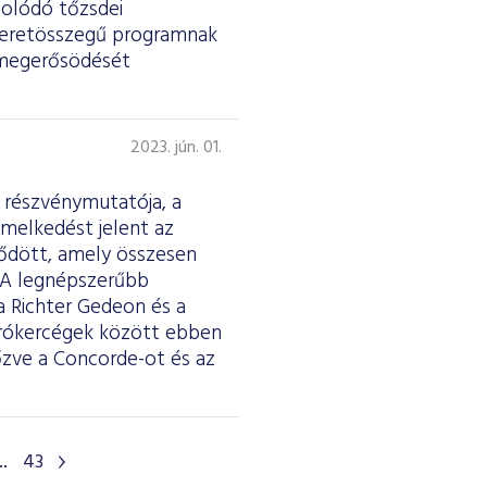
solódó tőzsdei
t keretösszegű programnak
s megerősödését
2023. jún. 01.
s részvénymutatója, a
melkedést jelent az
ződött, amely összesen
i. A legnépszerűbb
a Richter Gedeon és a
 brókercégek között ebben
zve a Concorde-ot és az
..
43