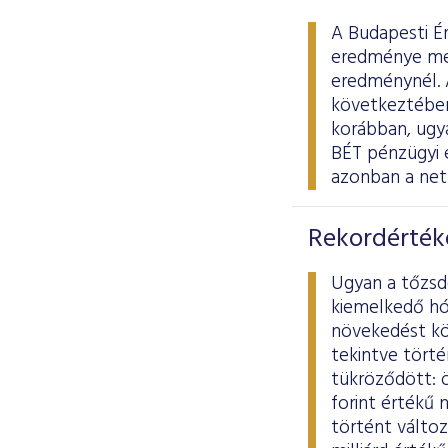
A Budapesti É
eredménye meg
eredménynél. 
következtében 
korábban, ugya
BÉT pénzügyi 
azonban a net
Rekordérték
Ugyan a tőzsd
kiemelkedő hó
növekedést kö
tekintve törté
tükröződött: ö
forint értékű
történt változ