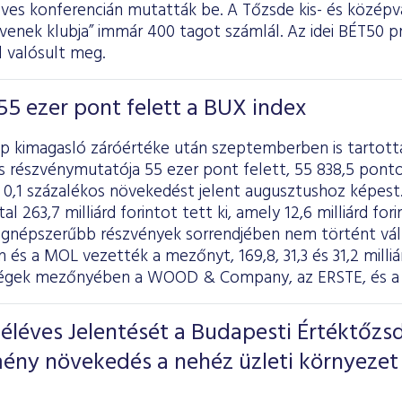
éves konferencián mutatták be. A Tőzsde kis- és középv
enek klubja” immár 400 tagot számlál. Az idei BÉT50 pr
 valósult meg.
55 ezer pont felett a BUX index
p kimagasló záróértéke után szeptemberben is tartotta
s részvénymutatója 55 ezer pont felett, 55 838,5 pont
0,1 százalékos növekedést jelent augusztushoz képest.
l 263,7 milliárd forintot tett ki, amely 12,6 milliárd for
legnépszerűbb részvények sorrendjében nem történt vál
 és a MOL vezették a mezőnyt, 169,8, 31,3 és 31,2 milli
égek mezőnyében a WOOD & Company, az ERSTE, és a C
éléves Jelentését a Budapesti Értéktőzs
ény növekedés a nehéz üzleti környezet