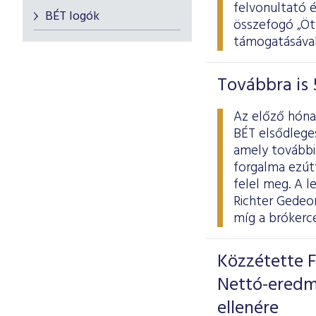
felvonultató 
BÉT logók
összefogó „Ötv
támogatásával
Továbbra is 
Az előző hóna
BÉT elsődlege
amely további 
forgalma ezútta
felel meg. A 
Richter Gedeon
míg a brókerc
Közzétette F
Nettó-eredm
ellenére