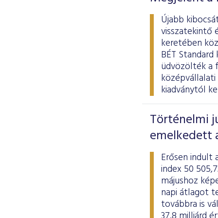
Újabb kibocsát
visszatekintő 
keretében köze
BÉT Standard k
üdvözölték a 
középvállalat
kiadványtól ke
Történelmi j
emelkedett 
Erősen indult
index 50 505,7
májushoz képes
napi átlagot t
továbbra is vá
37,8 milliárd