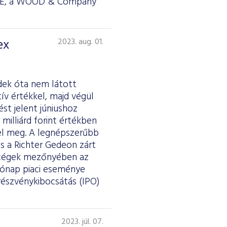
RSTE, a WOOD & Company
ex
2023. aug. 01.
dek óta nem látott
tív értékkel, majd végül
st jelent júniushoz
milliárd forint értékben
elel meg. A legnépszerűbb
s a Richter Gedeon zárt
kercégek mezőnyében az
hónap piaci eseménye
részvénykibocsátás (IPO)
2023. júl. 07.