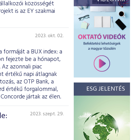
állalkozói közösségét
ojekt is az EY szakmai
2023. okt. 02.
 formáját a BUX index: a
on fejezte be a hónapot,
 Az azonnali piac
int értékű napi átlagnak
tozás, az OTP Bank, a
ESG JELENTÉS
árd értékű forgalommal,
oncorde jártak az élen.
de:
2023. szept. 29.