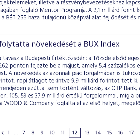
rojektelemeket, illetve a részvénybevezetésekhez kapc
agában foglaló Mentor Programja. A 2,1 milliárd forin
a BÉT 255 hazai tulajdonú középvállalat fejlődését é
folytatta növekedését a BUX Index
a tavasz a Budapesti Értéktőzsdén: a Tőzsde elsődlege
262 ponton fejezte be a májust, amely 5,4 százalékos e
est. A növekedés az azonnali piac forgalmában is tükrö
rintot, napi átlagot tekintve 9,9 milliárd forintot tett k
rrendjében ezúttal sem történt változás, az OTP Bank, 
en, 105, 53 és 37,9 milliárd értékű forgalommal, míg a
 a WOOD & Company foglalta el az első helyet, megelő
1
...
7
8
9
10
11
12
13
14
15
16
17
.