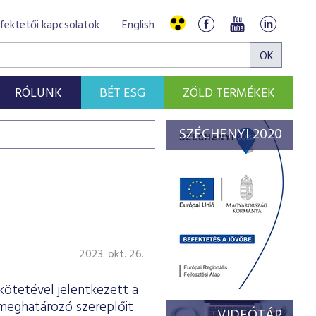
fektetői kapcsolatok
English
RÓLUNK
BÉT ESG
ZÖLD TERMÉKEK
SZÉCHENYI 2020
2023. okt. 26.
kötetével jelentkezett a
 meghatározó szereplőit
VIDEÓTÁR