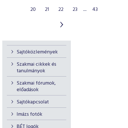
20
21
22
23
...
43
Sajtóközlemények
Szakmai cikkek és
tanulmányok
Szakmai fórumok,
előadások
Sajtókapcsolat
Imázs fotók
BÉT logók