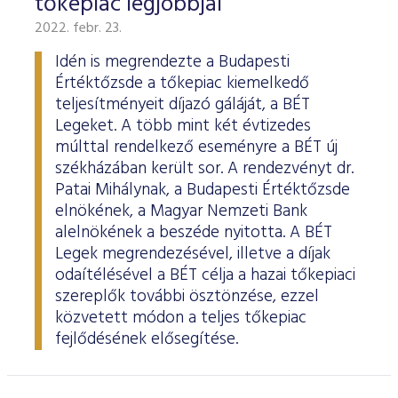
tőkepiac legjobbjai
2022. febr. 23.
Idén is megrendezte a Budapesti
Értéktőzsde a tőkepiac kiemelkedő
teljesítményeit díjazó gáláját, a BÉT
Legeket. A több mint két évtizedes
múlttal rendelkező eseményre a BÉT új
székházában került sor. A rendezvényt dr.
Patai Mihálynak, a Budapesti Értéktőzsde
elnökének, a Magyar Nemzeti Bank
alelnökének a beszéde nyitotta. A BÉT
Legek megrendezésével, illetve a díjak
odaítélésével a BÉT célja a hazai tőkepiaci
szereplők további ösztönzése, ezzel
közvetett módon a teljes tőkepiac
fejlődésének elősegítése.