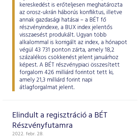
ESG Útmutató
kereskedést is erőteljesen meghatározta
az orosz-ukrán háborús konfliktus, illetve
annak gazdasági hatásai – a BÉT fő
részvényindexe, a BUX index jelentős
visszaesést produkált. Ugyan több
alkalommal is korrigált az index, a hónapot
végül 43 731 ponton zárta, amely 18,2
százalékos csökkenést jelent januárhoz
képest. A BÉT részvénypiaci összesített
forgalom 426 milliárd forintot tett ki,
amely 21,3 milliárd forint napi
átlagforgalmat jelent.
Elindult a regisztráció a BÉT
Részvényfutamra
2022. febr. 28.