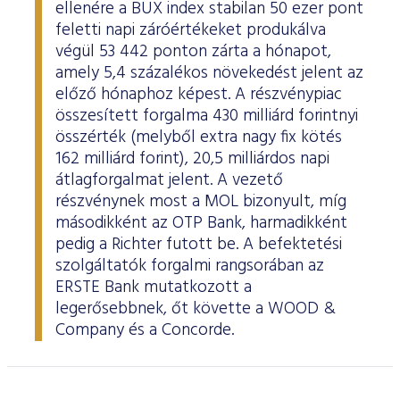
ellenére a BUX index stabilan 50 ezer pont
feletti napi záróértékeket produkálva
végül 53 442 ponton zárta a hónapot,
amely 5,4 százalékos növekedést jelent az
előző hónaphoz képest. A részvénypiac
összesített forgalma 430 milliárd forintnyi
összérték (melyből extra nagy fix kötés
162 milliárd forint), 20,5 milliárdos napi
átlagforgalmat jelent. A vezető
részvénynek most a MOL bizonyult, míg
másodikként az OTP Bank, harmadikként
pedig a Richter futott be. A befektetési
szolgáltatók forgalmi rangsorában az
ERSTE Bank mutatkozott a
legerősebbnek, őt követte a WOOD &
Company és a Concorde.