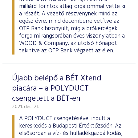
milliárd forintos átlagforgalommal vette ki
a részét. A vezető részvénynek mind az
egész évre, mind decemberre vetítve az
OTP Bank bizonyult, míg a brókercégek
forgalmi rangsorában éves viszonylatban a
WOOD & Company, az utolsó hónapot
tekintve az OTP Bank végzett az élen.
Újabb belépő a BÉT Xtend
piacára – a POLYDUCT
csengetett a BÉT-en
2021. dec. 21.
A POLYDUCT csengetésével indult a
kereskedés a Budapesti Értéktőzsdén. Az
elsősorban a víz- és hulladékgazdálkodás,