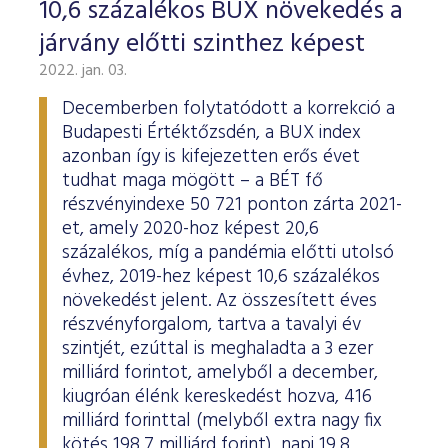
10,6 százalékos BUX növekedés a
járvány előtti szinthez képest
2022. jan. 03.
Decemberben folytatódott a korrekció a
Budapesti Értéktőzsdén, a BUX index
azonban így is kifejezetten erős évet
tudhat maga mögött – a BÉT fő
részvényindexe 50 721 ponton zárta 2021-
et, amely 2020-hoz képest 20,6
százalékos, míg a pandémia előtti utolsó
évhez, 2019-hez képest 10,6 százalékos
növekedést jelent. Az összesített éves
részvényforgalom, tartva a tavalyi év
szintjét, ezúttal is meghaladta a 3 ezer
milliárd forintot, amelyből a december,
kiugróan élénk kereskedést hozva, 416
milliárd forinttal (melyből extra nagy fix
kötés 198,7 milliárd forint), napi 19,8