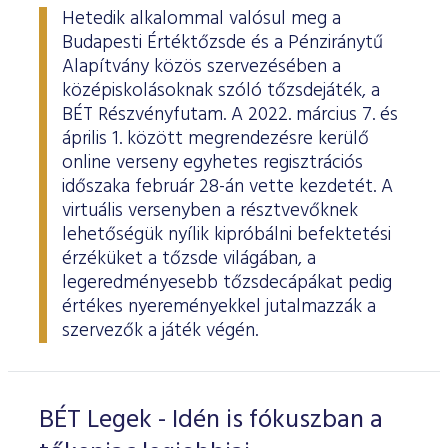
Hetedik alkalommal valósul meg a
Budapesti Értéktőzsde és a Pénziránytű
Alapítvány közös szervezésében a
középiskolásoknak szóló tőzsdejáték, a
BÉT Részvényfutam. A 2022. március 7. és
április 1. között megrendezésre kerülő
online verseny egyhetes regisztrációs
időszaka február 28-án vette kezdetét. A
virtuális versenyben a résztvevőknek
lehetőségük nyílik kipróbálni befektetési
érzéküket a tőzsde világában, a
legeredményesebb tőzsdecápákat pedig
értékes nyereményekkel jutalmazzák a
szervezők a játék végén.
BÉT Legek - Idén is fókuszban a