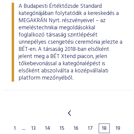
A Budapesti Értéktőzsde Standard
kategóriájában folytatódik a kereskedés a
MEGAKRÁN Nyrt. részvényeivel – az
emeléstechnikai megoldásokkal
foglalkozó társaság szintlépését
ünnepélyes csengetési ceremónia jelezte a
BÉT-en. A társaság 2018-ban elsőként
jelent meg a BÉT Xtend piacon, jelen
tőkebevonással a kategórialépést is
elsőként abszolválta a középvállalati
platform mezőnyéből.
1
...
13
14
15
16
17
18
19