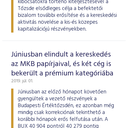
kibocsátókra történő kiterjesztésével a
Tőzsde elsődleges célja a befektetői
bizalom további erősítése és a kereskedési
aktivitás növelése a kis-és közepes
kapitalizációjú részvényekben.
Júniusban elindult a kereskedés
az MKB papírjaival, és két cég is
bekerült a prémium kategóriába
2019. júl. 01.
Júniusban az előző hónapot követően
gyengültek a vezető részvények a
Budapesti Értéktőzsdén, ez azonban még
mindig csak korrekciónak tekinthető a
korábbi hónapok erős felfutása után. A
BUX 40 904 pontról 40 279 pontig