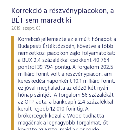
Korrekció a részvénypiacokon, a
BÉT sem maradt ki
2019. szept. 03.
Korrekció jellemezte az elmúlt hónapot a
Budapesti Értéktőzsdén, követve a főbb
nemzetközi piacokon zajló folyamatokat:
a BUX 2,4 százalékkal csökkent 40 764
pontról 39 794 pontig. A forgalom 202,5
milliárd forint volt a részvénypiacon, ami
kereskedési naponként 10,1 milliárd forint,
ez jóval meghaladta az előző két nyári
hónap szintjét. A forgalom 56 százalékát
az OTP adta, a bankpapír 2,4 százalékkal
került lejjebb 12 010 forintig. A
brókercégek közül a Wood tudhatta
magáénak a legnagyobb forgalmat, őt