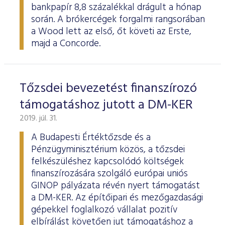
bankpapír 8,8 százalékkal drágult a hónap
során. A brókercégek forgalmi rangsorában
a Wood lett az első, őt követi az Erste,
majd a Concorde.
Tőzsdei bevezetést finanszírozó
támogatáshoz jutott a DM-KER
2019. júl. 31.
A Budapesti Értéktőzsde és a
Pénzügyminisztérium közös, a tőzsdei
felkészüléshez kapcsolódó költségek
finanszírozására szolgáló európai uniós
GINOP pályázata révén nyert támogatást
a DM-KER. Az építőipari és mezőgazdasági
gépekkel foglalkozó vállalat pozitív
elbírálást követően jut támogatáshoz a