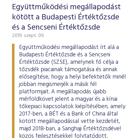
ESG Útmutató
Együttműködési megállapodást
kötött a Budapesti Értéktőzsde
és a Sencseni Értéktőzsde
2019. szept. 09.
Együttműködési megállapodást írt alá a
Budapesti Értéktőzsde és a Sencseni
Értéktőzsde (SZSE), amelynek fő célja a
tőzsdék piacainak támogatása és annak
elősegítése, hogy a helyi befektetők minél
jobban megismerjék a másik fél
platformjait. A megállapodás újabb
mérföldkövet jelent a magyar és a kínai
tőkepiaci kapcsolatok kiépítésében, amely
2017-ben, a BÉT és a Bank of China által
kötött megállapodással vette kezdetét,
majd 2018-ban, a Sanghaji Értéktőzsdével
közös fejlesztésekkel folytatódott.