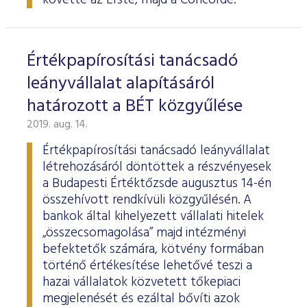
követte az Erste, majd a Concorde.
Értékpapírosítási tanácsadó
leányvállalat alapításáról
határozott a BÉT közgyűlése
2019. aug. 14.
Értékpapírosítási tanácsadó leányvállalat
létrehozásáról döntöttek a részvényesek
a Budapesti Értéktőzsde augusztus 14-én
összehívott rendkívüli közgyűlésén. A
bankok által kihelyezett vállalati hitelek
„összecsomagolása” majd intézményi
befektetők számára, kötvény formában
történő értékesítése lehetővé teszi a
hazai vállalatok közvetett tőkepiaci
megjelenését és ezáltal bővíti azok