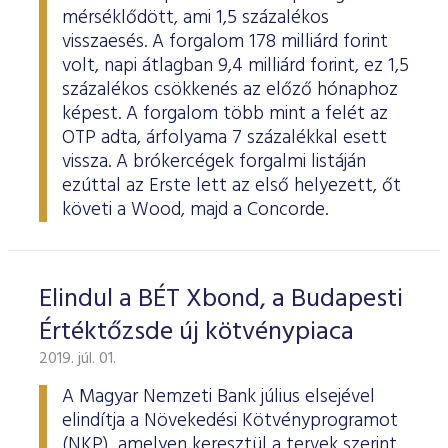
mérséklődött, ami 1,5 százalékos
visszaesés. A forgalom 178 milliárd forint
volt, napi átlagban 9,4 milliárd forint, ez 1,5
százalékos csökkenés az előző hónaphoz
képest. A forgalom több mint a felét az
OTP adta, árfolyama 7 százalékkal esett
vissza. A brókercégek forgalmi listáján
ezúttal az Erste lett az első helyezett, őt
követi a Wood, majd a Concorde.
Elindul a BÉT Xbond, a Budapesti
Értéktőzsde új kötvénypiaca
2019. júl. 01.
A Magyar Nemzeti Bank július elsejével
elindítja a Növekedési Kötvényprogramot
(NKP), amelyen keresztül a tervek szerint