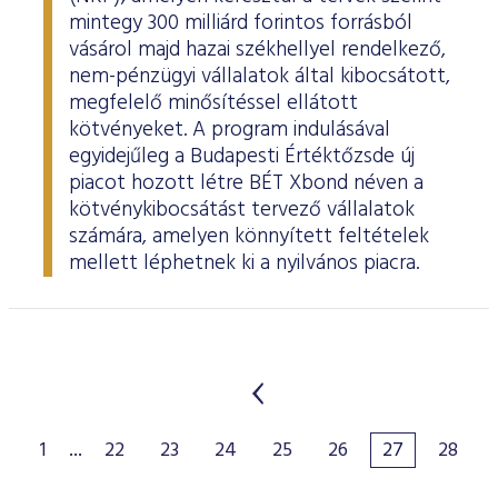
mintegy 300 milliárd forintos forrásból
vásárol majd hazai székhellyel rendelkező,
nem-pénzügyi vállalatok által kibocsátott,
megfelelő minősítéssel ellátott
kötvényeket. A program indulásával
egyidejűleg a Budapesti Értéktőzsde új
piacot hozott létre BÉT Xbond néven a
kötvénykibocsátást tervező vállalatok
számára, amelyen könnyített feltételek
mellett léphetnek ki a nyilvános piacra.
1
...
22
23
24
25
26
27
28