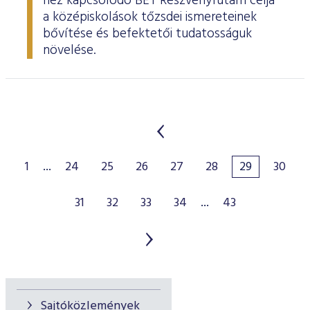
hez kapcsolódó BÉT Részvényfutam célja
a középiskolások tőzsdei ismereteinek
bővítése és befektetői tudatosságuk
növelése.
1
...
24
25
26
27
28
29
30
31
32
33
34
...
43
Sajtóközlemények