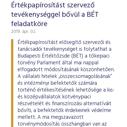
Értékpapírosítást szervező
tevékenységgel bővül a BÉT
feladatköre
2019. ápr. 02.
Értékpapírosítást elősegítő szervezői és
tanácsadói tevékenységet is folytathat a
Budapesti Értéktőzsde (BÉT) a tőkepiaci
törvény Parlament által mai nappal
elfogadott módosításának köszönhetően.
A vállalati hitelek „összecsomagolásának”
és intézményi befektetők számára
történő értékesítésének lehetősége a kis-
és középvállalatok kötvénypiaci
részvételét és finanszírozási alternatíváit
bővíti, a befektetők érdekeinek védelme
mellett. A ma megszavazott
törvénymódosítás összhangban van az