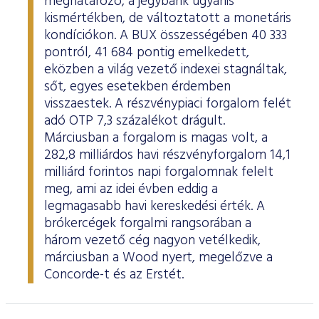
meghatározó, a jegybank ugyanis
kismértékben, de változtatott a monetáris
kondíciókon. A BUX összességében 40 333
pontról, 41 684 pontig emelkedett,
eközben a világ vezető indexei stagnáltak,
sőt, egyes esetekben érdemben
visszaestek. A részvénypiaci forgalom felét
adó OTP 7,3 százalékot drágult.
Márciusban a forgalom is magas volt, a
282,8 milliárdos havi részvényforgalom 14,1
milliárd forintos napi forgalomnak felelt
meg, ami az idei évben eddig a
legmagasabb havi kereskedési érték. A
brókercégek forgalmi rangsorában a
három vezető cég nagyon vetélkedik,
márciusban a Wood nyert, megelőzve a
Concorde-t és az Erstét.