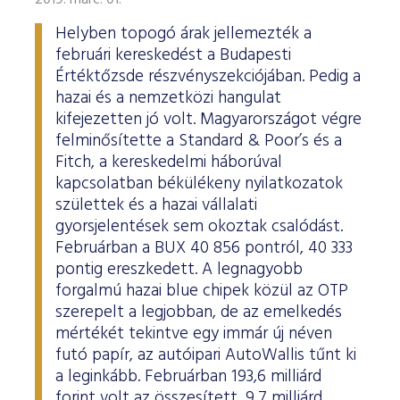
2019. márc. 01.
Helyben topogó árak jellemezték a
februári kereskedést a Budapesti
Értéktőzsde részvényszekciójában. Pedig a
hazai és a nemzetközi hangulat
kifejezetten jó volt. Magyarországot végre
felminősítette a Standard & Poor’s és a
Fitch, a kereskedelmi háborúval
kapcsolatban békülékeny nyilatkozatok
születtek és a hazai vállalati
gyorsjelentések sem okoztak csalódást.
Februárban a BUX 40 856 pontról, 40 333
pontig ereszkedett. A legnagyobb
forgalmú hazai blue chipek közül az OTP
szerepelt a legjobban, de az emelkedés
mértékét tekintve egy immár új néven
futó papír, az autóipari AutoWallis tűnt ki
a leginkább. Februárban 193,6 milliárd
forint volt az összesített, 9,7 milliárd