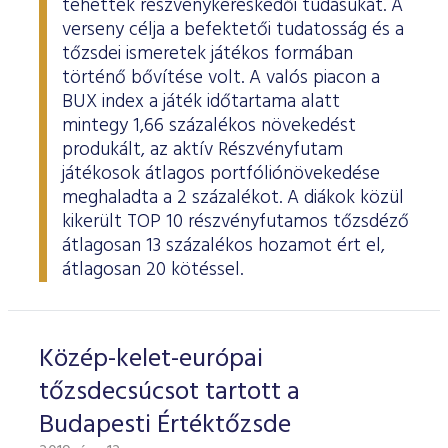
tehették részvénykereskedői tudásukat. A
ESG Útmutató
verseny célja a befektetői tudatosság és a
tőzsdei ismeretek játékos formában
történő bővítése volt. A valós piacon a
BUX index a játék időtartama alatt
mintegy 1,66 százalékos növekedést
produkált, az aktív Részvényfutam
játékosok átlagos portfóliónövekedése
meghaladta a 2 százalékot. A diákok közül
kikerült TOP 10 részvényfutamos tőzsdéző
átlagosan 13 százalékos hozamot ért el,
átlagosan 20 kötéssel.
Közép-kelet-európai
tőzsdecsúcsot tartott a
Budapesti Értéktőzsde