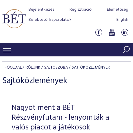
Bejelentkezés
Regisztráció
Elérhetőség
Befektetői kapcsolatok
English
KERESKEDÉSI ADATOK
FŐOLDAL
RÓLUNK
SAJTÓSZOBA
SAJTÓKÖZLEMÉNYEK
INDEXEK
BEFEKTETŐK
Sajtóközlemények
Részvényindexek
Piaci forgalom
Termékcsoportok
KIBOCSÁTÓK
Kötvényindexek
Kedvenc instrumentumok
Szabályozás
Indexek
Részvény és vállalati kötvény tőzsdei bevezetését támoga
Nagyot ment a BÉT
TŐZSDETAGOK
Jelzáloglevél indexek
program
Azonnali Piac
Alkalmazott díjstruktúra
BÉT szabályzatok
Részvény szekció
Részvényfutam - lenyomták a
Tőzsdetagok, üzletkötők
VENDOROK
Vállalati kötvény indexek
Származékos piac
BÉT Xtend - Részvénypiac egyszerűen
Részvények
valós piacot a játékosok
Elszámolás
Befektetővédelem
Hitelpapír szekció
Útmutató a taggá váláshoz