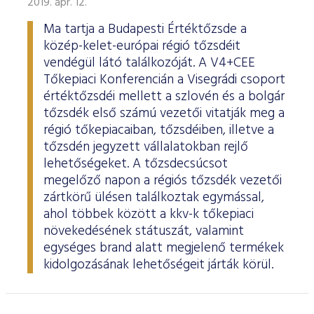
2019. ápr. 12.
Ma tartja a Budapesti Értéktőzsde a
közép-kelet-európai régió tőzsdéit
vendégül látó találkozóját. A V4+CEE
Tőkepiaci Konferencián a Visegrádi csoport
értéktőzsdéi mellett a szlovén és a bolgár
tőzsdék első számú vezetői vitatják meg a
régió tőkepiacaiban, tőzsdéiben, illetve a
tőzsdén jegyzett vállalatokban rejlő
lehetőségeket. A tőzsdecsúcsot
megelőző napon a régiós tőzsdék vezetői
zártkörű ülésen találkoztak egymással,
ahol többek között a kkv-k tőkepiaci
növekedésének státuszát, valamint
egységes brand alatt megjelenő termékek
kidolgozásának lehetőségeit járták körül.