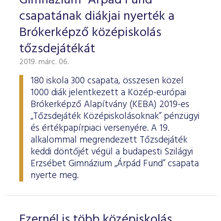
Gimnázium "Árpád Fund"
csapatának diákjai nyerték a
Brókerképző középiskolás
tőzsdejátékát
2019. márc. 06.
180 iskola 300 csapata, összesen közel
1000 diák jelentkezett a Közép-európai
Brókerképző Alapítvány (KEBA) 2019-es
„Tőzsdejáték Középiskolásoknak” pénzügyi
és értékpapírpiaci versenyére. A 19.
alkalommal megrendezett Tőzsdejáték
keddi döntőjét végül a budapesti Szilágyi
Erzsébet Gimnázium „Árpád Fund” csapata
nyerte meg.
Ezernél is több középiskolás