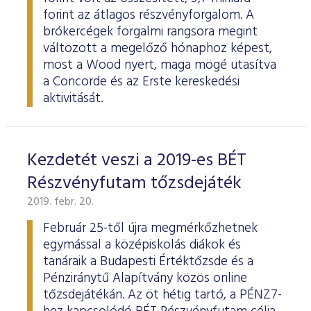
forint az átlagos részvényforgalom. A
brókercégek forgalmi rangsora megint
változott a megelőző hónaphoz képest,
most a Wood nyert, maga mögé utasítva
a Concorde és az Erste kereskedési
aktivitását.
Kezdetét veszi a 2019-es BÉT
Részvényfutam tőzsdejáték
2019. febr. 20.
Február 25-től újra megmérkőzhetnek
egymással a középiskolás diákok és
tanáraik a Budapesti Értéktőzsde és a
Pénziránytű Alapítvány közös online
tőzsdejátékán. Az öt hétig tartó, a PÉNZ7-