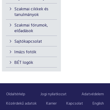
Szakmai cikkek és
tanulmányok
Szakmai fórumok,
előadások
Sajtókapcsolat
Imázs fotók
BÉT logók
Oldaltérkép
Jogi nyilatkozat
Adatvédelem
Közérdekű adatok
Karrier
Kapcsolat
English