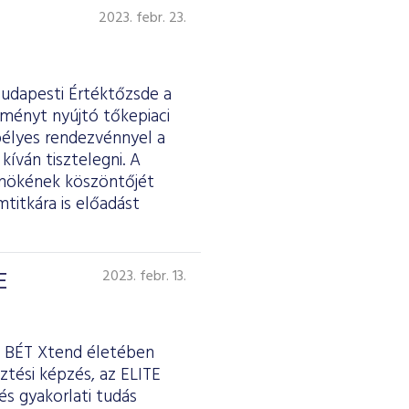
2023. febr. 23.
Budapesti Értéktőzsde a
tményt nyújtó tőkepiaci
pélyes rendezvénnyel a
kíván tisztelegni. A
lnökének köszöntőjét
titkára is előadást
E
2023. febr. 13.
 a BÉT Xtend életében
ztési képzés, az ELITE
és gyakorlati tudás