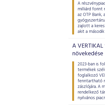
A részvénypiac
milliárd forin
az OTP Bank, a
gyógyszertársas
zajlott a ker
akit a második
A VERTIKAL t
növekedése
2023-ban is fo
termékek széle
foglalkozó VE
fenntartható 
zászlójára. A 
rendelkező tá
nyilvános piac