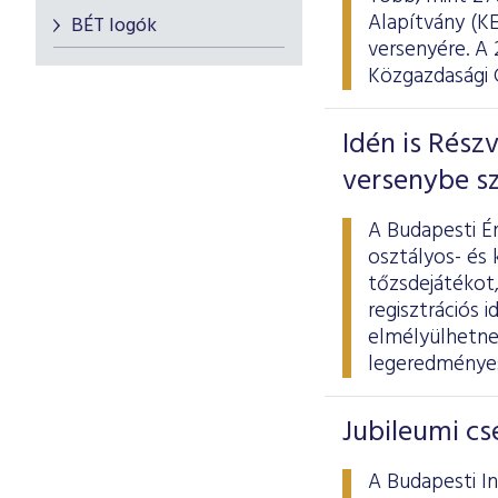
Alapítvány (K
BÉT logók
versenyére. A
Közgazdasági 
Idén is Rész
versenybe sz
A Budapesti É
osztályos- és 
tőzsdejátékot,
regisztrációs 
elmélyülhetne
legeredményes
Jubileumi cs
A Budapesti In