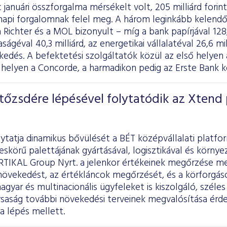
 januári összforgalma mérsékelt volt, 205 milliárd forint
t napi forgalomnak felel meg. A három leginkább kelendő
 Richter és a MOL bizonyult – míg a bank papírjával 128,8
ágéval 40,3 milliárd, az energetikai vállalatéval 26,6 mi
eskedés. A befektetési szolgáltatók közül az első hel
 helyen a Concorde, a harmadikon pedig az Erste Bank k
őzsdére lépésével folytatódik az Xtend 
lytatja dinamikus bővülését a BÉT középvállalati platfo
skörű palettájának gyártásával, logisztikával és körny
RTIKAL Group Nyrt. a jelenkor értékeinek megőrzése me
növekedést, az értékláncok megőrzését, és a körforgás
magyar és multinacionális ügyfeleket is kiszolgáló, szél
rsaság további növekedési terveinek megvalósítása ér
ra lépés mellett.