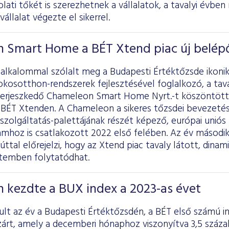
lati tőkét is szerezhetnek a vállalatok, a tavalyi évben
állalat végezte el sikerrel.
 Smart Home a BÉT Xtend piac új belép
 alkalommal szólalt meg a Budapesti Értéktőzsde ikonik
okosotthon-rendszerek fejlesztésével foglalkozó, a tav
terjeszkedő Chameleon Smart Home Nyrt.-t köszöntötte
a BÉT Xtenden. A Chameleon a sikeres tőzsdei bevezeté
 szolgáltatás-palettájának részét képező, európai unió
mhoz is csatlakozott 2022 első felében. Az év második
ttal előrejelzi, hogy az Xtend piac tavaly látott, dina
temben folytatódhat.
 kezdte a BUX index a 2023-as évet
ult az év a Budapesti Értéktőzsdén, a BÉT első számú i
árt, amely a decemberi hónaphoz viszonyítva 3,5 száza