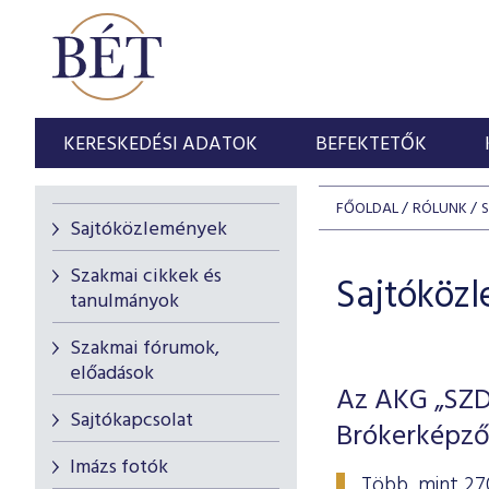
KERESKEDÉSI ADATOK
BEFEKTETŐK
FŐOLDAL
RÓLUNK
Sajtóközlemények
Szakmai cikkek és
Sajtóköz
tanulmányok
Szakmai fórumok,
előadások
Az AKG „SZDM
Sajtókapcsolat
Brókerképző
Imázs fotók
Több, mint 27