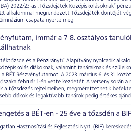
EBA) 2022/23-as „Tőzsdejáték Középiskolásoknak” pénzüg
 23. alkalommal megrendezett Tőzsdejáték döntőjét vég
Gimnázium csapata nyerte meg.
vényfutam, immár a 7-8. osztályos tanulók
állhatnak
rtéktőzsde és a Pénziránytű Alapítvány nyolcadik alkal
középiskolás diákoknak, valamint tanáraiknak és szüleik
 a BÉT Részvényfutamot. A 2023. március 6. és 31. közöt
időszaka február 1-én vette kezdetét. A verseny során a
k a tőzsdézés rejtelmeiben, megmérettethetik befektet
ebb diákok és legaktívabb tanárok pedig értékes aján
engetés a BÉT-en - 25 éve a tőzsdén a BI
gatlan Hasznosítási és Fejlesztési Nyrt. (BIF) kereskedé