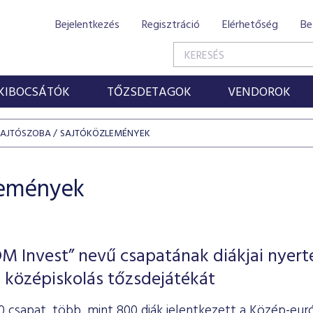
Bejelentkezés
Regisztráció
Elérhetőség
Be
KIBOCSÁTÓK
TŐZSDETAGOK
VENDOROK
SAJTÓSZOBA
SAJTÓKÖZLEMÉNYEK
lemények
 Invest” nevű csapatának diákjai nyert
 középiskolás tőzsdejátékát
0 csapat, több, mint 800 diák jelentkezett a Közép-eu