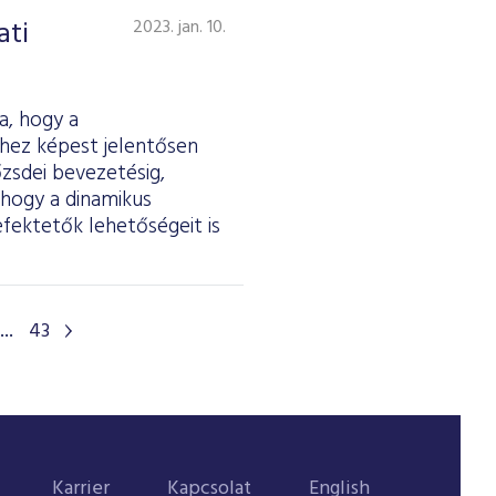
ati
2023. jan. 10.
a, hogy a
vhez képest jelentősen
zsdei bevezetésig,
 hogy a dinamikus
efektetők lehetőségeit is
...
43
Karrier
Kapcsolat
English