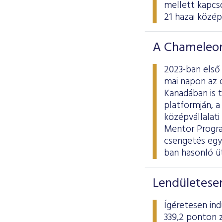
mellett kapcso
21 hazai középv
A Chameleon
2023-ban első
mai napon az 
Kanadában is 
platformján, 
középvállalati
Mentor Progra
csengetés egyú
ban hasonló ü
Lendületesen
Ígéretesen ind
339,2 ponton z