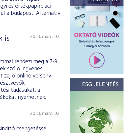
yi és értékpapírpiaci
ül a budapesti Alternatív
 is
2023. márc. 02.
ommal rendezi meg a 7-8.
nek szóló ingyenes
t zajló online verseny
 résztvevők
ESG JELENTÉS
ési tudásukat, a
dékokat nyerhetnek.
F
2023. márc. 02.
sindító csengetéssel