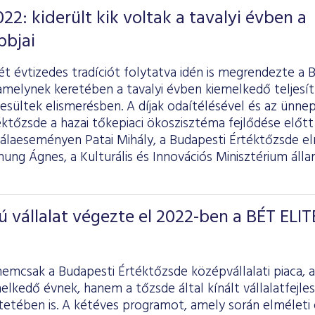
22: kiderült kik voltak a tavalyi évben a
bbjai
t évtizedes tradíciót folytatva idén is megrendezte a 
amelynek keretében a tavalyi évben kiemelkedő teljesí
esültek elismerésben. A díjak odaítélésével és az ünne
ktőzsde a hazai tőkepiaci ökoszisztéma fejlődése előtt 
álaeseményen Patai Mihály, a Budapesti Értéktőzsde e
ng Ágnes, a Kulturális és Innovációs Minisztérium állam
vállalat végezte el 2022-ben a BÉT ELIT
nemcsak a Budapesti Értéktőzsde középvállalati piaca,
elkedő évnek, hanem a tőzsde által kínált vállalatfejles
etében is. A kétéves programot, amely során elméleti 