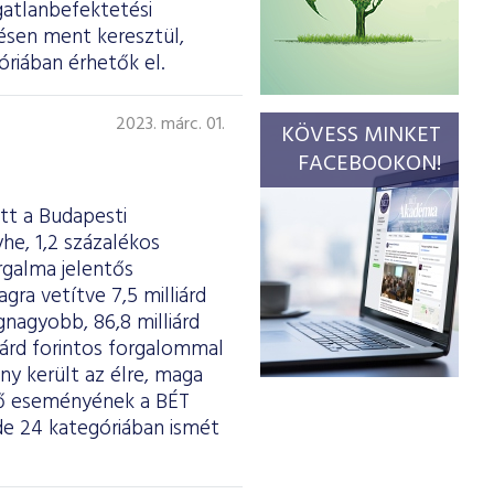
gatlanbefektetési
ésen ment keresztül,
riában érhetők el.
2023. márc. 01.
KÖVESS MINKET
FACEBOOKON!
tt a Budapesti
he, 1,2 százalékos
rgalma jelentős
agra vetítve 7,5 milliárd
gnagyobb, 86,8 milliárd
liárd forintos forgalommal
y került az élre, maga
dő eseményének a BÉT
de 24 kategóriában ismét