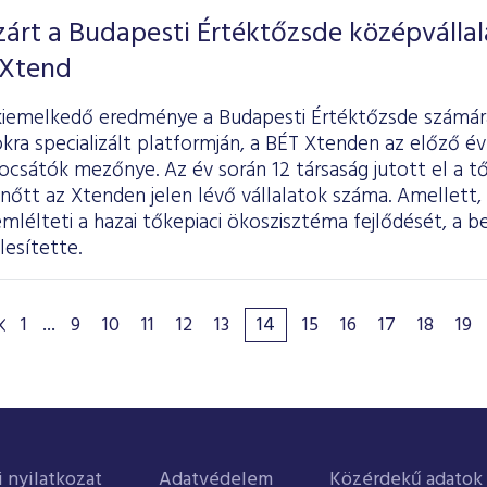
árt a Budapesti Értéktőzsde középvállal
 Xtend
kiemelkedő eredménye a Budapesti Értéktőzsde számár
kra specializált platformján, a BÉT Xtenden az előző é
csátók mezőnye. Az év során 12 társaság jutott el a tő
 nőtt az Xtenden jelen lévő vállalatok száma. Amellett,
lélteti a hazai tőkepiaci ökoszisztéma fejlődését, a b
lesítette.
1
...
9
10
11
12
13
14
15
16
17
18
19
i nyilatkozat
Adatvédelem
Közérdekű adatok