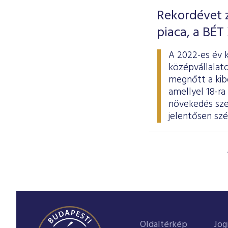
Rekordévet z
piaca, a BÉT
A 2022-es év 
középvállalato
megnőtt a kibo
amellyel 18-ra
növekedés szem
jelentősen szé
Oldaltérkép
Jog