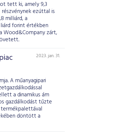
ot tett ki, amely 9,3
 részvénynek ezúttal is
 milliárd, a
lliárd forint értékben
yen a Wood&Company zárt,
övetett.
piac
2023. jan. 31.
rmja. A műanyagipari
ezetgazdálkodással
llett a dinamikus ám
os gazdálkodást tűzte
es termékpalettával
dekében döntött a