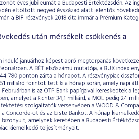
zonöt éves jubileumát a Budapesti Értéktőzsdén. Az in
zsdén eltöltött negyed évszázad alatt jelentős növeked
án a BIF-részvények 2018 óta immár a Prémium Kategó
növekedés után mérsékelt csökkenés a
n induló januárhoz képest apró megtorpanás következe
februárban. A BÉT elsőszámú mutatója, a BUX index eny
 44 780 ponton zárta a hónapot. A részvénypiac összfo
51 milliárd forintot tett ki a hónap során, amely napi átl
t. Februárban is az OTP Bank papírjaival kereskedtek a le
ben, amelyet a Richter 34,1 milliárd, a MOL pedig 24 mil
efektetési szolgáltatók versenyében a WOOD & Compan
 a Concorde-ot és az Erste Bankot. A hónap kiemelke
ó bizonyult, amelynek keretében a Budapesti Értéktőzs
piac kiemelkedő teljesítményeit.