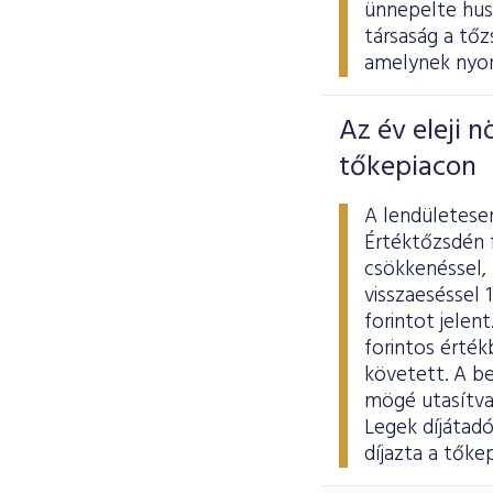
ünnepelte hus
társaság a tő
amelynek nyom
Az év eleji 
tőkepiacon
A lendületese
Értéktőzsdén 
csökkenéssel,
visszaeséssel 1
forintot jelen
forintos érték
követett. A b
mögé utasítva
Legek díjátad
díjazta a tőke