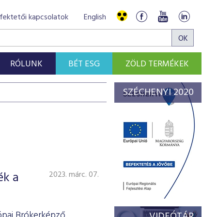
fektetői kapcsolatok
English
RÓLUNK
BÉT ESG
ZÖLD TERMÉKEK
SZÉCHENYI 2020
ék a
2023. márc. 07.
rópai Brókerképző
VIDEÓTÁR