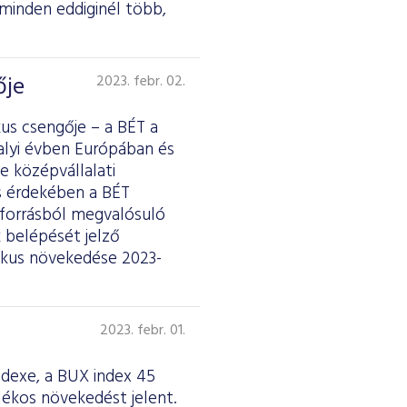
 minden eddiginél több,
ője
2023. febr. 02.
us csengője – a BÉT a
alyi évben Európában és
 középvállalati
s érdekében a BÉT
s forrásból megvalósuló
 belépését jelző
mikus növekedése 2023-
2023. febr. 01.
ndexe, a BUX index 45
lékos növekedést jelent.