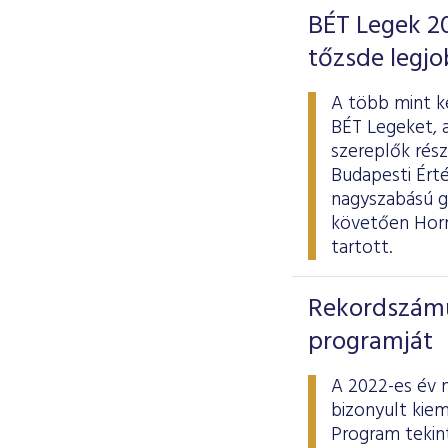
BÉT Legek 20
tőzsde legjo
A több mint ké
BÉT Legeket, 
szereplők rész
Budapesti Érté
nagyszabású g
követően Hornu
tartott.
Rekordszámú 
programját
A 2022-es év 
bizonyult kiem
Program tekint