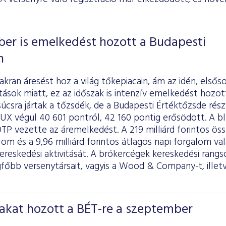
ber is emelkedést hozott a Budapesti
n
kran áresést hoz a világ tőkepiacain, ám az idén, elsőso
tások miatt, ez az időszak is intenzív emelkedést hozot
csra jártak a tőzsdék, de a Budapesti Értéktőzsde rész
 BUX végül 40 601 pontról, 42 160 pontig erősödött. A b
OTP vezette az áremelkedést. A 219 milliárd forintos ös
om és a 9,96 milliárd forintos átlagos napi forgalom v
reskedési aktivitását. A brókercégek kereskedési rangs
főbb versenytársait, vagyis a Wood & Company-t, illet
akat hozott a BÉT-re a szeptember