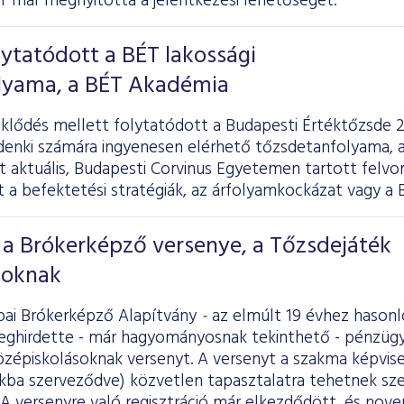
T már megnyitotta a jelentkezési lehetőséget.
lytatódott a BÉT lakossági
lyama, a BÉT Akadémia
klődés mellett folytatódott a Budapesti Értéktőzsde 2
ndenki számára ingyenesen elérhető tőzsdetanfolyama, 
t aktuális, Budapesti Corvinus Egyetemen tartott felv
t a befektetési stratégiák, az árfolyamkockázat vagy a 
 a Brókerképző versenye, a Tőzsdejáték
soknak
ai Brókerképző Alapítvány
-
az elmúlt 19 évhez hason
eghirdette - már hagyományosnak tekinthető - pénzügyi
zépiskolásoknak versenyt. A versenyt a szakma képviselő
kba szerveződve) közvetlen tapasztalatra tehetnek szer
A versenyre való regisztráció már elkezdődött, és nove