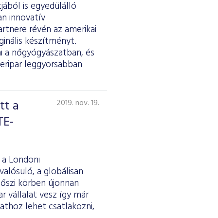
ából is egyedülálló
an innovatív
artnere révén az amerikai
ginális készítményt.
ni a nőgyógyászatban, és
zeripar leggyorsabban
tt a
2019. nov. 19.
TE-
 a Londoni
lósuló, a globálisan
őszi körben újonnan
 vállalat vesz így már
pathoz lehet csatlakozni,