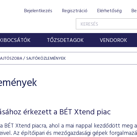
Bejelentkezés
Regisztráció
Elérhetőség
Be
KIBOCSÁTÓK
TŐZSDETAGOK
VENDOROK
SAJTÓSZOBA
SAJTÓKÖZLEMÉNYEK
lemények
ásához érkezett a BÉT Xtend piac
 a BÉT Xtend piacra, ahol a mai nappal kezdődött meg
eivel. Az építőipari és mezőgazdasági gépek forgalmazá