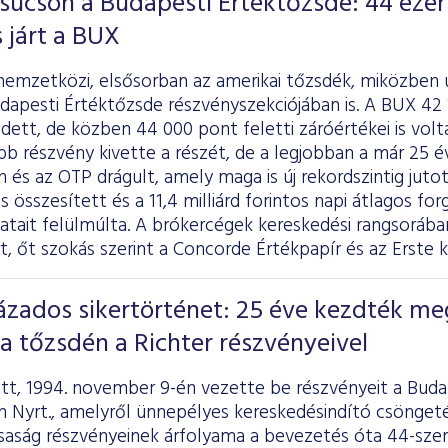
súcson a Budapesti Értéktőzsde: 44 ezer
s járt a BUX
nemzetközi, elsősorban az amerikai tőzsdék, miközben ú
dapesti Értéktőzsde részvényszekciójában is. A BUX 42 
ett, de közben 44 000 pont feletti záróértékei is vol
 részvény kivette a részét, de a legjobban a már 25 é
 és az OTP drágult, amely maga is új rekordszintig juto
tos összesített és a 11,4 milliárd forintos napi átlagos
datait felülmúlta. A brókercégek kereskedési rangsoráb
 őt szokás szerint a Concorde Értékpapír és az Erste 
zados sikertörténet: 25 éve kezdték me
a tőzsdén a Richter részvényeivel
őtt, 1994. november 9-én vezette be részvényeit a Buda
n Nyrt., amelyről ünnepélyes kereskedésindító csönge
rsaság részvényeinek árfolyama a bevezetés óta 44-sze