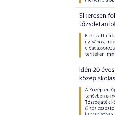
melyekre a BÉ
Sikeresen fo
tőzsdetanfo
Fokozott érde
nyilvános, mi
előadássoroza
terítéken, min
Idén 20 éves
középiskolá
A Közép-európ
tanévben is m
Tőzsdejáték kö
(3 fős csapato
kapcsolatban. 