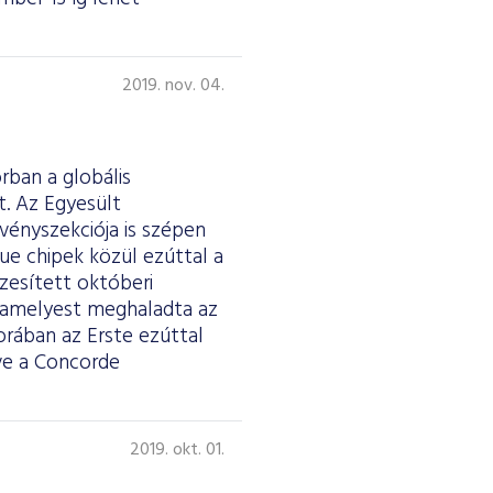
2019. nov. 04.
rban a globális
t. Az Egyesült
vényszekciója is szépen
lue chipek közül ezúttal a
szesített októberi
alamelyest meghaladta az
orában az Erste ezúttal
ve a Concorde
2019. okt. 01.