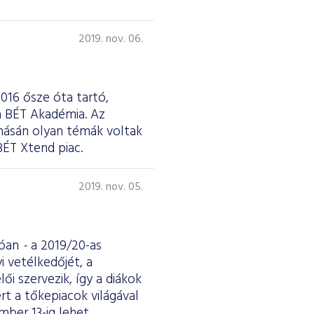
2019. nov. 06.
016 ősze óta tartó,
a BÉT Akadémia. Az
onásán olyan témák voltak
BÉT Xtend piac.
2019. nov. 05.
lóan
-
a 2019/20-as
 vetélkedőjét, a
i szervezik, így a diákok
t a tőkepiacok világával
mber 13-ig lehet