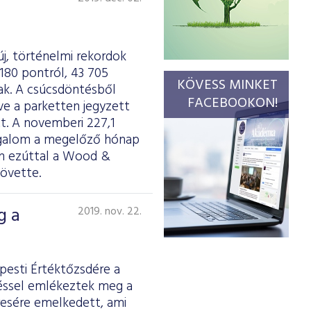
j, történelmi rekordok
180 pontról, 43 705
KÖVESS MINKET
tak. A csúcsdöntésből
FACEBOOKON!
ve a parketten jegyzett
tt. A novemberi 227,1
 forgalom a megelőző hónap
an ezúttal a Wood &
követte.
g a
2019. nov. 22.
pesti Értéktőzsdére a
téssel emlékeztek meg a
resére emelkedett, ami