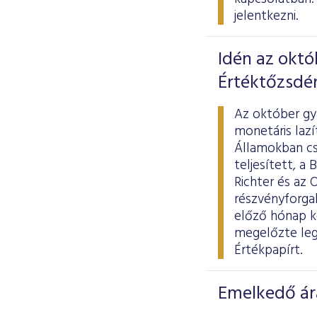
jelentkezni.
Idén az októ
Értéktőzsdé
Az október gya
monetáris lazí
Államokban csú
teljesített, a
Richter és az 
részvényforgal
előző hónap ke
megelőzte leg
Értékpapírt.
Emelkedő ár