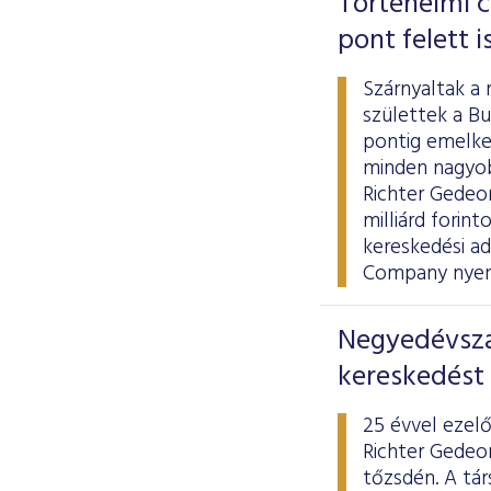
Történelmi c
pont felett i
Szárnyaltak a 
születtek a Bu
pontig emelked
minden nagyobb
Richter Gedeon
milliárd forin
kereskedési a
Company nyert,
Negyedévszá
kereskedést 
25 évvel ezel
Richter Gedeo
tőzsdén. A tá