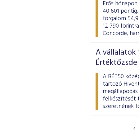
Erős hónapon 
40 601 pontig. 
forgalom 54,9 
12 790 forintr
Concorde, harm
A vállalatok
Értéktőzsde
A BÉT50 közép
tartozó Hiven
megállapodás 
felkészítését
szeretnének fo