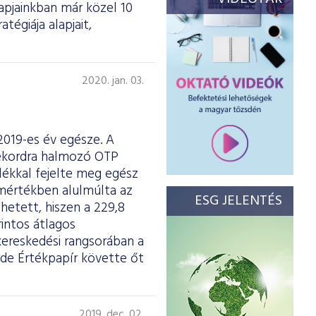
apjainkban már közel 10
tégiája alapjait,
2020. jan. 03.
 2019-es év egésze. A
 rekordra halmozó OTP
lékkal fejelte meg egész
smértékben alulmúlta az
ESG JELENTÉS
hetett, hiszen a 229,8
rintos átlagos
kereskedési rangsorában a
de Értékpapír követte őt
2019. dec. 02.