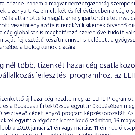
zai tőzsde, hanem a magyar nemzetgazdaság szempontj
ek bizonyult. Az elmúlt két és fél évtizedben a cég oly
s vállalattá nőtte ki magát, amely ipartörténetet írva, p
udott vezetni egy azóta is rendkívüli sikernek örvendő ori
a cég globálisan is meghatározó szereplővé tudott vál
 saját fejlesztésű készítménnyel is belépett a gyógys
ensébe, a biologikumok piacára.
inél több, tizenkét hazai cég csatlakozo
állalkozásfejlesztési programhoz, az ELI
tizenkettő új hazai cég kezdte meg az ELITE Programot,
 és a Budapesti Értéktőzsde együttműködésében megva
0 résztvevő céget jegyző program képzéssorozatát. Az 
gekkel együtt a régióban kiemelkedő számban, 36 magyar
lebb a 2020. január 21-én vagy március 11-én induló csa