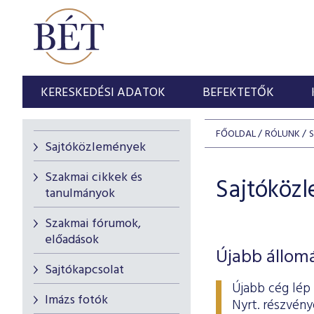
KERESKEDÉSI ADATOK
BEFEKTETŐK
FŐOLDAL
RÓLUNK
Sajtóközlemények
Szakmai cikkek és
Sajtóköz
tanulmányok
Szakmai fórumok,
előadások
Újabb állom
Sajtókapcsolat
Újabb cég lép
Imázs fotók
Nyrt. részvény