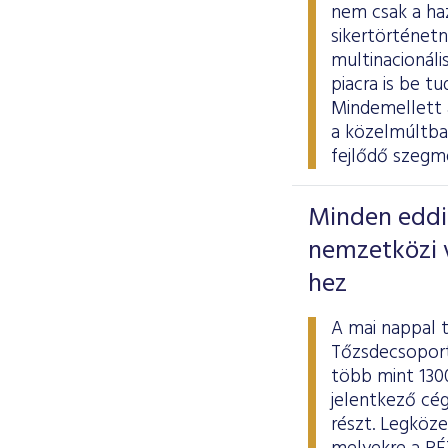
nem csak a ha
sikertörténetn
multinacionáli
piacra is be t
Mindemellett 
a közelmúltban
fejlődő szegm
Minden eddig
nemzetközi v
hez
A mai nappal 
Tőzsdecsoport
több mint 130
jelentkező cé
részt. Legköze