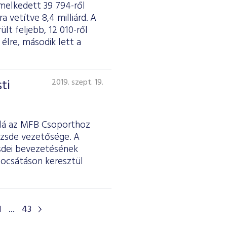
melkedett 39 794-ről
a vetítve 8,4 milliárd. A
lt feljebb, 12 010-ről
élre, második lett a
ti
2019. szept. 19.
alá az MFB Csoporthoz
őzsde vezetősége. A
sdei bevezetésének
bocsátáson keresztül
1
...
43