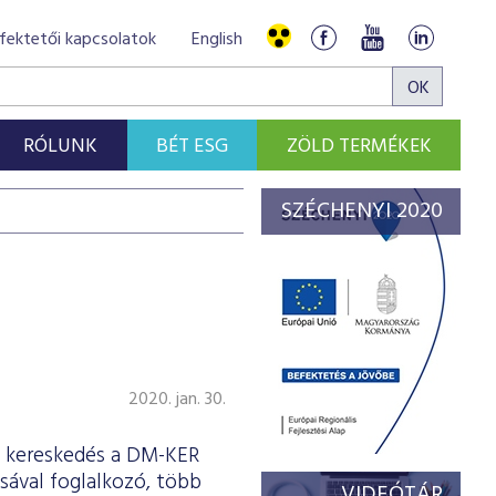
fektetői kapcsolatok
English
RÓLUNK
BÉT ESG
ZÖLD TERMÉKEK
SZÉCHENYI 2020
2020. jan. 30.
 a kereskedés a DM-KER
sával foglalkozó, több
VIDEÓTÁR