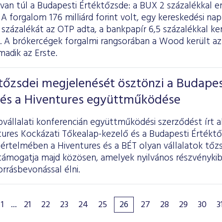
van túl a Budapesti Értéktőzsde: a BUX 2 százalékkal e
A forgalom 176 milliárd forint volt, egy kereskedési napr
százalékát az OTP adta, a bankpapír 6,5 százalékkal kerü
a. A brókercégek forgalmi rangsorában a Wood került az 
adik az Erste.
 tőzsdei megjelenését ösztönzi a Budapes
 és a Hiventures együttműködése
vállalati konferencián együttműködési szerződést írt 
tures Kockázati Tőkealap-kezelő és a Budapesti Értékt
értelmében a Hiventures és a BÉT olyan vállalatok tőz
 támogatja majd közösen, amelyek nyilvános részvényki
rrásbevonással élni.
1
...
21
22
23
24
25
26
27
28
29
30
3