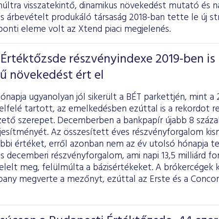
múltra visszatekintő, dinamikus növekedést mutató és n
os árbevételt produkáló társaság 2018-ban tette le új stra
onti eleme volt az Xtend piaci megjelenés.
Értéktőzsde részvényindexe 2019-ben is
ű növekedést ért el
ónapja ugyanolyan jól sikerült a BÉT parkettjén, mint a
elfelé tartott, az emelkedésben ezúttal is a rekordot
ezető szerepet. Decemberben a bankpapír újabb 8 száza
eljesítményét. Az összesített éves részvényforgalom ki
bbi értéket, erről azonban nem az év utolsó hónapja te
tos decemberi részvényforgalom, ami napi 13,5 milliárd fo
elelt meg, felülmúlta a bázisértékeket. A brókercégek 
y megverte a mezőnyt, ezúttal az Erste és a Concor