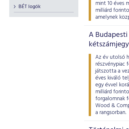
mint 10 éves 
BÉT logók
milliárd forint
amelynek közp
A Budapesti 
kétszámjegy
Az év utolsó h
részvénypiac f
játszotta a v
éves kiváló t
egy évvel korá
milliárd forin
forgalomnak f
Wood & Compan
a rangsorban.