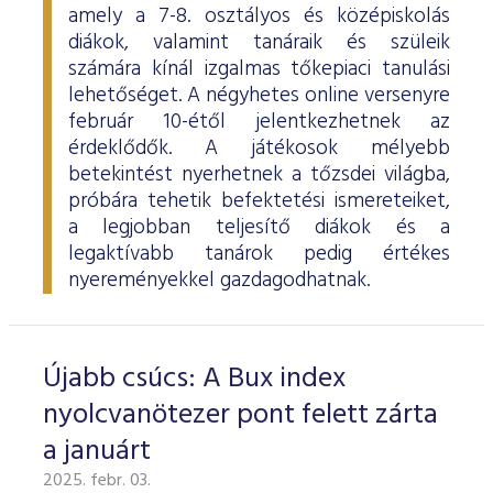
amely a 7-8. osztályos és középiskolás
diákok, valamint tanáraik és szüleik
számára kínál izgalmas tőkepiaci tanulási
lehetőséget. A négyhetes online versenyre
február 10-étől jelentkezhetnek az
érdeklődők. A játékosok mélyebb
betekintést nyerhetnek a tőzsdei világba,
próbára tehetik befektetési ismereteiket,
a legjobban teljesítő diákok és a
legaktívabb tanárok pedig értékes
nyereményekkel gazdagodhatnak.
Újabb csúcs: A Bux index
nyolcvanötezer pont felett zárta
a januárt
2025. febr. 03.