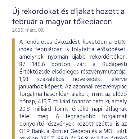
Új rekordokat és díjakat hozott a
február a magyar tőkepiacon
2025. márc. 03.
A lendületes évkezdést követően a BUX-
index februárban is folytatta erősödését,
amelynek nyomán újabb rekordértéken,
87 146,6 ponton zárt a Budapesti
Értéktőzsde elsődleges részvénymutatója,
1,93 százalékos növekedést elérve
januárhoz képest. Az azonnali részvénypiac
forgalma hasonlóan alakult, mint az előző
hónap, 415,7 milliárd forintot tett ki, amely
20,8 milliárd forint értékű napi átlagnak
felel meg. A legnagyobb forgalmat
bonyolító részvények között ezúttal is az
OTP Bank, a Richter Gedeon és a MOL zárt