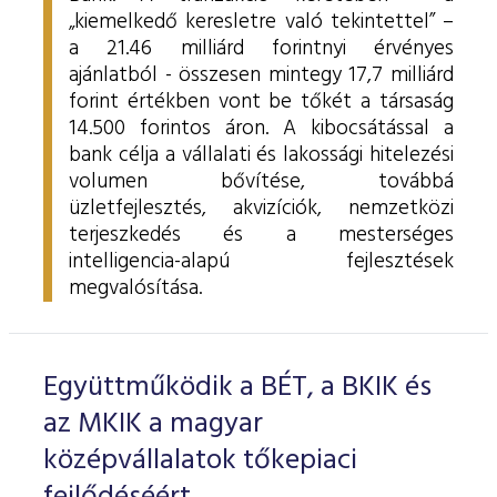
„kiemelkedő keresletre való tekintettel” –
a 21.46 milliárd forintnyi érvényes
ajánlatból - összesen mintegy 17,7 milliárd
forint értékben vont be tőkét a társaság
14.500 forintos áron. A kibocsátással a
bank célja a vállalati és lakossági hitelezési
volumen bővítése, továbbá
üzletfejlesztés, akvizíciók, nemzetközi
terjeszkedés és a mesterséges
intelligencia-alapú fejlesztések
megvalósítása.
Együttműködik a BÉT, a BKIK és
az MKIK a magyar
középvállalatok tőkepiaci