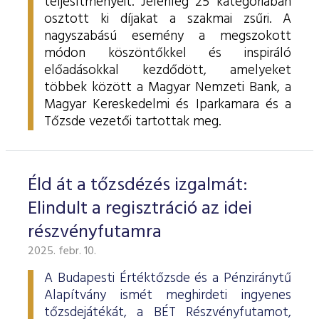
teljesítményeit. Jelenleg 25 kategóriában
osztott ki díjakat a szakmai zsűri. A
nagyszabású esemény a megszokott
módon köszöntőkkel és inspiráló
előadásokkal kezdődött, amelyeket
többek között a Magyar Nemzeti Bank, a
Magyar Kereskedelmi és Iparkamara és a
Tőzsde vezetői tartottak meg.
Éld át a tőzsdézés izgalmát:
Elindult a regisztráció az idei
részvényfutamra
2025. febr. 10.
A Budapesti Értéktőzsde és a Pénziránytű
Alapítvány ismét meghirdeti ingyenes
tőzsdejátékát, a BÉT Részvényfutamot,