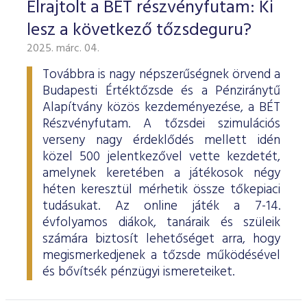
Elrajtolt a BÉT részvényfutam: Ki
lesz a következő tőzsdeguru?
2025. márc. 04.
Továbbra is nagy népszerűségnek örvend a
Budapesti Értéktőzsde és a Pénziránytű
Alapítvány közös kezdeményezése, a BÉT
Részvényfutam. A tőzsdei szimulációs
verseny nagy érdeklődés mellett idén
közel 500 jelentkezővel vette kezdetét,
amelynek keretében a játékosok négy
héten keresztül mérhetik össze tőkepiaci
tudásukat. Az online játék a 7-14.
évfolyamos diákok, tanáraik és szüleik
számára biztosít lehetőséget arra, hogy
megismerkedjenek a tőzsde működésével
és bővítsék pénzügyi ismereteiket.