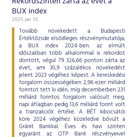
Rekordszinten zárta az évet a
BUX index
2025. jan. 03.
Tovább növekedett a Budapesti
Értéktőzsde elsődleges részvénymutatója,
a BUX index 2024-ben: az elmúlt
időszakban több alkalommal is rekordot
döntött, végül 79 326,66 ponton zárta az
évet, ami 30,9 százalékos növekedést
jelent 2023 végéhez képest. A kereskedési
forgalom összességében 2,96 ezer milliárd
forintot tett ki idén, míg decemberben 231
milliárd forintos forgalom valósult meg,
napi átlagban pedig 13,6 milliárd forint volt
a tranzakciók értéke. A BÉT kibocsátói
köre 2024 végéhez közeledve bővült a
Gránit Bankkal. Éves és havi szinten
egyaránt az OTP Bank részvényeivel