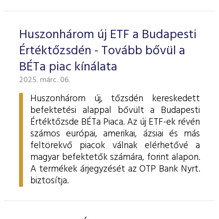
ESG Útmutató
Huszonhárom új ETF a Budapesti
Értéktőzsdén - Tovább bővül a
BÉTa piac kínálata
2025. márc. 06.
Huszonhárom új, tőzsdén kereskedett
befektetési alappal bővült a Budapesti
Értéktőzsde BÉTa Piaca. Az új ETF-ek révén
számos európai, amerikai, ázsiai és más
feltörekvő piacok válnak elérhetővé a
magyar befektetők számára, forint alapon.
A termékek árjegyzését az OTP Bank Nyrt.
biztosítja.