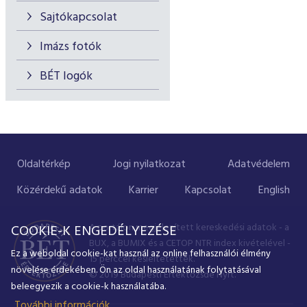
Sajtókapcsolat
Imázs fotók
BÉT logók
Oldaltérkép
Jogi nyilatkozat
Adatvédelem
Közérdekű adatok
Karrier
Kapcsolat
English
A portálon megjelenített kereskedési adatok - a
COOKIE-K ENGEDÉLYEZÉSE
BUX, a BUMIX és a CETOP NTR index kivételével -
Ez a weboldal cookie-kat használ az online felhasználói élmény
15 perccel késleltetettek.
növelése érdekében. Ön az oldal használatának folytatásával
© 2019 Budapesti Értéktőzsde Nyrt.
beleegyezik a cookie-k használatába.
További információk