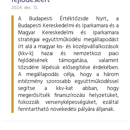
fejlődéséért
2024. dec. 12.
A Budapesti Értéktőzsde Nyrt., a
Budapesti Kereskedelmi és Iparkamara és a
Magyar Kereskedelmi és Iparkamara
stratégiai együttműködési megállapodást
írt alá a magyar kis- és középvállalkozások
(kkv-k) hazai és nemzetközi piaci
fejlődésének támogatása, valamint
tőzsdére lépésük elősegítése érdekében.
A megállapodás célja, hogy a három
intézmény szorosabb együttműködéssel
segítse a kkv-kat abban, hogy
megerősítsék finanszírozási helyzetüket,
fokozzák versenyképességüket, ezáltal
fenntartható növekedési pályára álljanak.