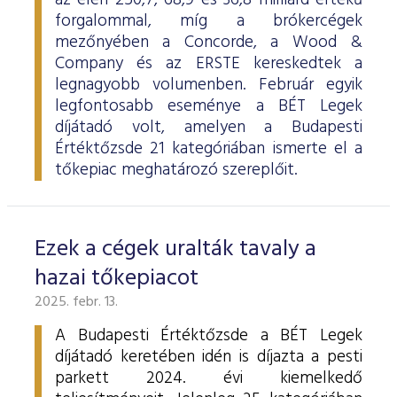
az élen 250,7, 68,9 és 36,8 milliárd értékű
forgalommal, míg a brókercégek
mezőnyében a Concorde, a Wood &
Company és az ERSTE kereskedtek a
legnagyobb volumenben. Február egyik
legfontosabb eseménye a BÉT Legek
díjátadó volt, amelyen a Budapesti
Értéktőzsde 21 kategóriában ismerte el a
tőkepiac meghatározó szereplőit.
Ezek a cégek uralták tavaly a
hazai tőkepiacot
2025. febr. 13.
A Budapesti Értéktőzsde a BÉT Legek
díjátadó keretében idén is díjazta a pesti
parkett 2024. évi kiemelkedő