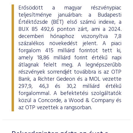
Erősödött a magyar részvénypiac
teljesítménye januárban: a Budapesti
Értéktőzsde (BÉT) első számú indexe, a
BUX 85 492,6 ponton zárt, ami a 2024.
decemberi hónaphoz viszonyítva 7,8
százalékos növekedést jelent. A piaci
forgalom 415 milliárd forintot tett ki,
amely 18,86 milliárd forint értékű napi
átlagnak felelt meg. A legnépszerűbb
részvények sorrendjét továbbra is az OTP
Bank, a Richter Gedeon és a MOL vezette
297,9, 46,3 és 30,2 milliárd értékű
forgalommal. A befektetési szolgáltatók
közül a Concorde, a Wood & Company és
az OTP vezettek a rangsorban.