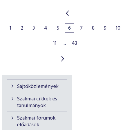
1
2
3
4
5
6
7
8
9
10
11
...
43
Sajtóközlemények
Szakmai cikkek és
tanulmányok
Szakmai fórumok,
előadások