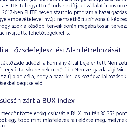
az ELITE-tel együttműködve indítja el vállalatfinanszíro
A 2017-ben ELITE néven startoló program a hazai gazda
igyelembevételével nyújt nemzetközi színvonalú képzés
, hogy azok a későbbi terveik során magabiztosan terve
ac nyújtotta lehetőségekkel is.
i a Tőzsdefejlesztési Alap létrehozását
téktőzsde üdvözli a kormány által bejelentett Nemzeti
és egyúttal sikeresnek minősíti a Nemzetgazdasági Min
 Az új alap célja, hogy a hazai kis- és középvállalkozás
sekkel segítse elő.
súcsán zárt a BUX index
n megdöntötte eddigi csúcsát a BUX, miután 30 353 pont
dot egy több mint másféléves rali előzte meg, melynek