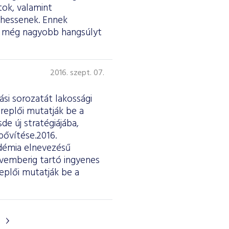
tok, valamint
lhessenek. Ennek
re még nagyobb hangsúlyt
2016. szept. 07.
si sorozatát lakossági
eplői mutatják be a
de új stratégiájába,
bővítése.2016.
adémia elnevezésű
vemberig tartó ingyenes
eplői mutatják be a