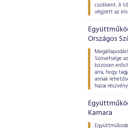
csökkent. A t
végzett az els
Együttműköd
Országos Sz
Megállapodást
Szövetsége azz
közösen erősít
arra, hogy tag
annak lehetős
hazai részvény
Együttműköd
Kamara
Együttműködés