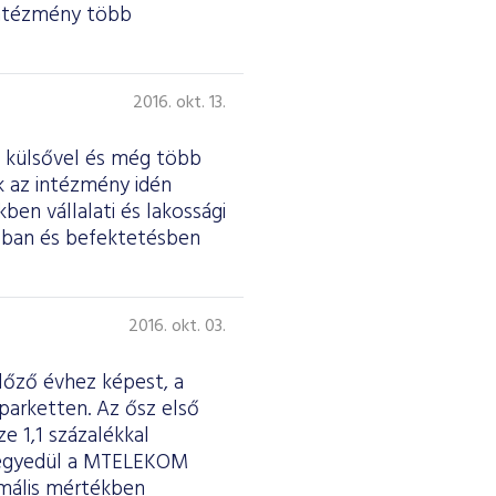
 intézmény több
2016. okt. 13.
t külsővel és még több
ik az intézmény idén
ben vállalati és lakossági
ásban és befektetésben
2016. okt. 03.
lőző évhez képest, a
parketten. Az ősz első
 1,1 százalékkal
: egyedül a MTELEKOM
imális mértékben