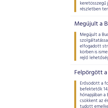
keretösszegű 
részletben te
Megújult a B
Megújult a Bu
szolgáltatássa
elfogadott str
körben is ism
rejlő lehetősé
Felpörgött 
Erősödött a f
befektetők 14
hónapjában a 
csökkent az é
tudott emelke