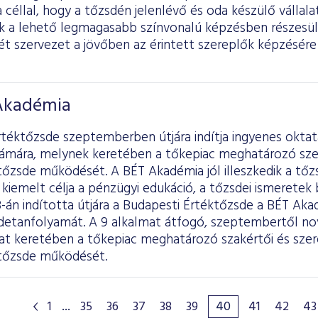
 céllal, hogy a tőzsdén jelenlévő és oda készülő vállala
ik a lehető legmagasabb színvonalú képzésben részesü
ét szervezet a jövőben az érintett szereplők képzésé
 Akadémia
téktőzsde szeptemberben útjára indítja ingyenes oktatá
ámára, melynek keretében a tőkepiac meghatározó szer
tőzsde működését. A BÉT Akadémia jól illeszkedik a tőzs
kiemelt célja a pénzügyi edukáció, a tőzsdei ismeretek 
-án indította útjára a Budapesti Értéktőzsde a BÉT Ak
sdetanfolyamát. A 9 alkalmat átfogó, szeptembertől no
zat keretében a tőkepiac meghatározó szakértői és szer
 tőzsde működését.
1
...
35
36
37
38
39
40
41
42
43