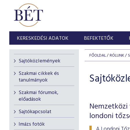
KERESKEDÉSI ADATOK
BEFEKTETŐK
FŐOLDAL
RÓLUNK
Sajtóközlemények
Szakmai cikkek és
Sajtóköz
tanulmányok
Szakmai fórumok,
előadások
Nemzetközi v
Sajtókapcsolat
londoni tőz
Imázs fotók
A Londoni Tőz