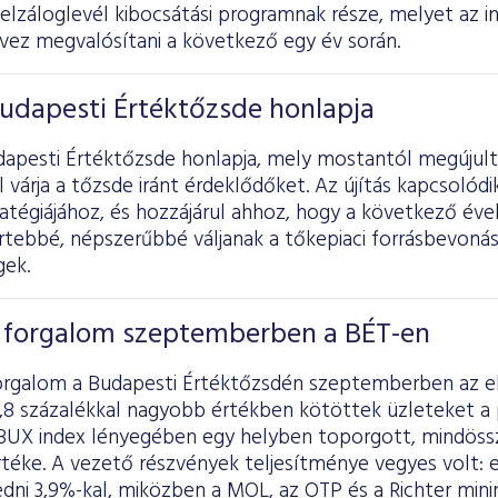
jelzáloglevél kibocsátási programnak része, melyet az
rvez megvalósítani a következő egy év során.
udapesti Értéktőzsde honlapja
dapesti Értéktőzsde honlapja, mely mostantól megújul
l várja a tőzsde iránt érdeklődőket. Az újítás kapcsolód
atégiájához, és hozzájárul ahhoz, hogy a következő évek
ertebbé, népszerűbbé váljanak a tőkepiaci forrásbevon
gek.
a forgalom szeptemberben a BÉT-en
orgalom a Budapesti Értéktőzsdén szeptemberben az e
,8 százalékkal nagyobb értékben kötöttek üzleteket a 
BUX index lényegében egy helyben toporgott, mindössze
rtéke. A vezető részvények teljesítménye vegyes volt
dni 3,9%-kal, miközben a MOL, az OTP és a Richter min