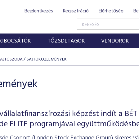
Bejelentkezés
Regisztráció
Elérhetőség
Be
KIBOCSÁTÓK
TŐZSDETAGOK
VENDOROK
SAJTÓSZOBA
SAJTÓKÖZLEMÉNYEK
lemények
állalatfinanszírozási képzést indít a BÉT
sde ELITE programjával együttműködésb
sde Csoport (London Stock Exchange Group) sikeres váll