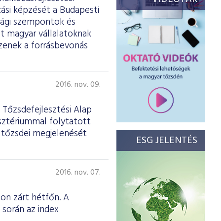
zási képzését a Budapesti
sági szempontok és
t magyar vállalatoknak
zzenek a forrásbevonás
2016. nov. 09.
 Tőzsdefejlesztési Alap
isztériummal folytatott
ok tőzsdei megjelenését
ESG JELENTÉS
2016. nov. 07.
on zárt hétfőn. A
 során az index