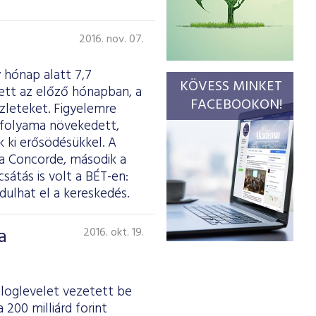
2016. nov. 07.
 hónap alatt 7,7
KÖVESS MINKET
ett az előző hónapban, a
FACEBOOKON!
zleteket. Figyelemre
árfolyama növekedett,
 ki erősödésükkel. A
 a Concorde, második a
átás is volt a BÉT-en:
ulhat el a kereskedés.
a
2016. okt. 19.
záloglevelet vezetett be
200 milliárd forint