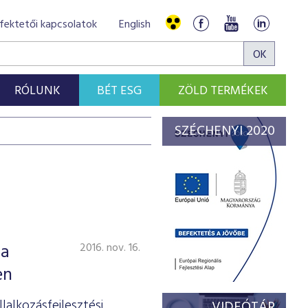
fektetői kapcsolatok
English
RÓLUNK
BÉT ESG
ZÖLD TERMÉKEK
SZÉCHENYI 2020
 a
2016. nov. 16.
en
alkozásfejlesztési
VIDEÓTÁR