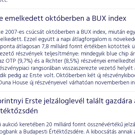
tt.
e emelkedett októberben a BUX index
e 2007-es csúcsát októberben a BUX index, miután egy
elkedett. Ezzel együtt a napi átlagforgalom is növeked
onta átlagosan 7,8 milliárd forint értékben kötöttek ü
vezető részvények teljesítménye: mindegyik blue chip 
z OTP (9,7%) és a Richter (8,5%) részvényei emelkedtek
észvénypiaci rangsorában visszaszerezte vezető helyét
 pedig az Erste volt. Októberben két új részvénykibocs
 Duna House új részvényeivel várhatóan novemberben ind
orintnyi Erste jelzáloglevél talált gazdára 
rtéktőzsdén
i aukció keretében 20 milliárd forint össznévértékű jel
logbank a Budapesti Értéktőzsdére. A kibocsátás annak a 