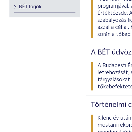
programjával, 
BÉT logók
Értéktőzsde. 
szabályozás f
azzal a céllal
során a tőkepi
A BÉT üdvözl
A Budapesti Ér
létrehozását, 
tárgyalásokat.
tőkebefekteté
Történelmi c
Kilenc év utá
mostani rekor