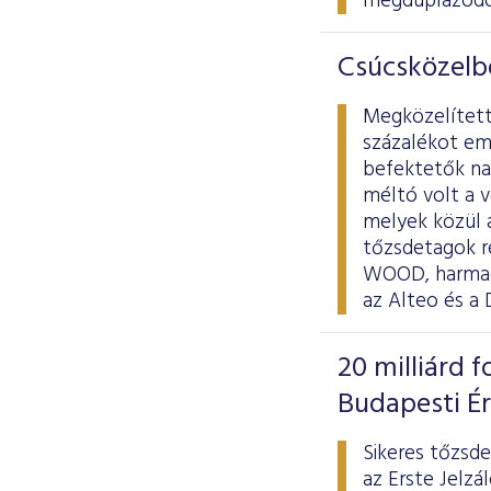
megduplázódo
Csúcsközelb
Megközelített
százalékot em
befektetők nap
méltó volt a 
melyek közül a
tőzsdetagok r
WOOD, harmadik
az Alteo és a
20 milliárd f
Budapesti É
Sikeres tőzsde
az Erste Jelzá