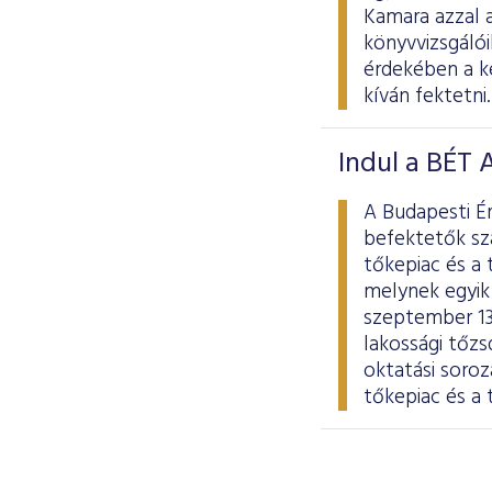
Kamara azzal a
könyvvizsgáló
érdekében a k
kíván fektetni.
Indul a BÉT
A Budapesti Ér
befektetők sz
tőkepiac és a 
melynek egyik 
szeptember 13
lakossági tőz
oktatási soro
tőkepiac és a