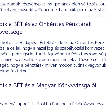
őzsdetagok részvénypiaci rangsorának élén változás tör
ő helyen, második a Concorde, harmadik pedig az Erste 
ik a BÉT és az Önkéntes Pénztárak
övetsége
 kötött a Budapesti Értéktőzsde és az Önkéntes Pénzt
al a céllal, hogy a hazai jogi és szabályozási környezet 
sék a pénzügyi kultúrát. A jövőben a Pénztárszövetség 
jai minél szélesebb körben megismerjék a tőzsde célkitű
égét, hogy a pénztárak milyen módon tudnák vagyonu
ekbe fektetni.
ik a BÉT és a Magyar Könyvvizsgálói
i megállapodást kötött a Budapesti Értéktőzsde és a 