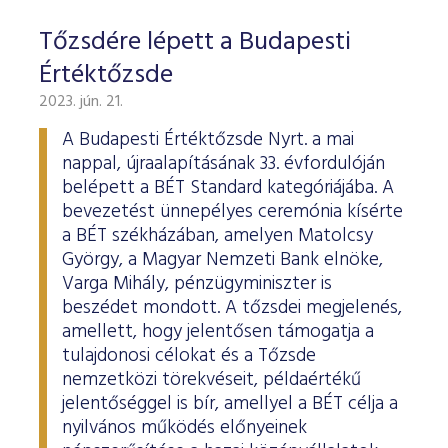
Tőzsdére lépett a Budapesti
Értéktőzsde
2023. jún. 21.
A Budapesti Értéktőzsde Nyrt. a mai
nappal, újraalapításának 33. évfordulóján
belépett a BÉT Standard kategóriájába. A
bevezetést ünnepélyes ceremónia kísérte
a BÉT székházában, amelyen Matolcsy
György, a Magyar Nemzeti Bank elnöke,
Varga Mihály, pénzügyminiszter is
beszédet mondott. A tőzsdei megjelenés,
amellett, hogy jelentősen támogatja a
tulajdonosi célokat és a Tőzsde
nemzetközi törekvéseit, példaértékű
jelentőséggel is bír, amellyel a BÉT célja a
nyilvános működés előnyeinek