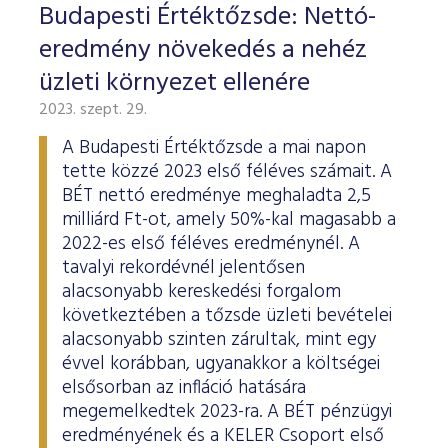
Budapesti Értéktőzsde: Nettó-
eredmény növekedés a nehéz
üzleti környezet ellenére
2023. szept. 29.
A Budapesti Értéktőzsde a mai napon
tette közzé 2023 első féléves számait. A
BÉT nettó eredménye meghaladta 2,5
milliárd Ft-ot, amely 50%-kal magasabb a
2022-es első féléves eredménynél. A
tavalyi rekordévnél jelentősen
alacsonyabb kereskedési forgalom
következtében a tőzsde üzleti bevételei
alacsonyabb szinten zárultak, mint egy
évvel korábban, ugyanakkor a költségei
elsősorban az infláció hatására
megemelkedtek 2023-ra. A BÉT pénzügyi
eredményének és a KELER Csoport első