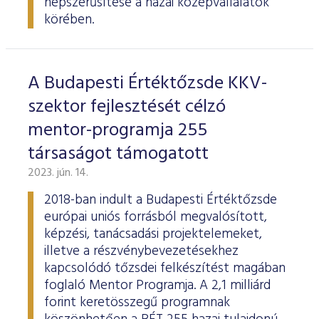
népszerűsítése a hazai középvállalatok
körében.
A Budapesti Értéktőzsde KKV-
szektor fejlesztését célzó
mentor-programja 255
társaságot támogatott
2023. jún. 14.
2018-ban indult a Budapesti Értéktőzsde
európai uniós forrásból megvalósított,
képzési, tanácsadási projektelemeket,
illetve a részvénybevezetésekhez
kapcsolódó tőzsdei felkészítést magában
foglaló Mentor Programja. A 2,1 milliárd
forint keretösszegű programnak