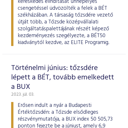
kereskedés elindítását ünnepélyes
csengetéssel üdvözölték a felek a BÉT
székházában. A társaság tőzsdére vezető
útját több, a Tőzsde középvállalati
szolgáltatáspalettájának részét képező
kezdeményezés szegélyezte, a BÉT50
kiadványtól kezdve, az ELITE Programig.
Történelmi június: tőzsdére
lépett a BÉT, tovább emelkedett
a BUX
2023. júl. 03.
Erősen indult a nyár a Budapesti
Értéktőzsdén: a Tőzsde elsődleges
részvénymutatója, a BUX index 50 505,73
ponton fejezte be a júniust, amely 6,9