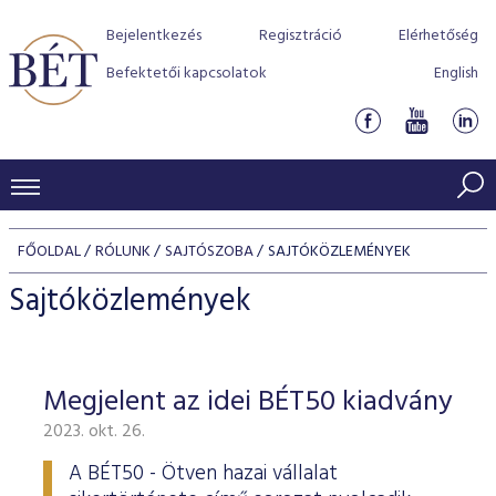
Bejelentkezés
Regisztráció
Elérhetőség
Befektetői kapcsolatok
English
KERESKEDÉSI ADATOK
FŐOLDAL
RÓLUNK
SAJTÓSZOBA
SAJTÓKÖZLEMÉNYEK
INDEXEK
BEFEKTETŐK
Sajtóközlemények
Részvényindexek
Piaci forgalom
Termékcsoportok
KIBOCSÁTÓK
Kötvényindexek
Kedvenc instrumentumok
Szabályozás
Indexek
Részvény és vállalati kötvény tőzsdei bevezetését támoga
Megjelent az idei BÉT50 kiadvány
TŐZSDETAGOK
Jelzáloglevél indexek
program
Azonnali Piac
Alkalmazott díjstruktúra
BÉT szabályzatok
Részvény szekció
2023. okt. 26.
Tőzsdetagok, üzletkötők
VENDOROK
Vállalati kötvény indexek
Származékos piac
BÉT Xtend - Részvénypiac egyszerűen
Részvények
Elszámolás
Befektetővédelem
Hitelpapír szekció
A BÉT50 - Ötven hazai vállalat
Útmutató a taggá váláshoz