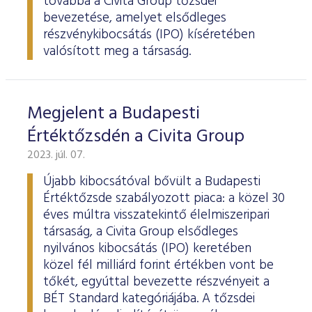
továbbá a Civita Group tőzsdei
bevezetése, amelyet elsődleges
részvénykibocsátás (IPO) kíséretében
valósított meg a társaság.
Megjelent a Budapesti
Értéktőzsdén a Civita Group
2023. júl. 07.
Újabb kibocsátóval bővült a Budapesti
Értéktőzsde szabályozott piaca: a közel 30
éves múltra visszatekintő élelmiszeripari
társaság, a Civita Group elsődleges
nyilvános kibocsátás (IPO) keretében
közel fél milliárd forint értékben vont be
tőkét, egyúttal bevezette részvényeit a
BÉT Standard kategóriájába. A tőzsdei