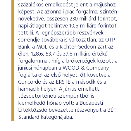
százalékos emelkedést jelent a májushoz
képest. Az azonnali piac forgalma, szintén
növekedve, összesen 230 milliárd forintot,
napi átlagot tekintve 10,5 milliárd forintot
tett ki. A legnépszerűbb részvények
sorrendje továbbra is változatlan, az OTP
Bank, a MOL és a Richter Gedeon zárt az
élen, 128,6, 53,7 és 37,8 milliárd értékű
forgalommal, míg a brókercégek között a
júniusi hónapban a WOOD & Company
foglalta el az első helyet, őt követve a
Concorde és az ERSTE a második és a
harmadik helyen. A június emellett
tőzsdetörténeti szempontból is
kiemelkedő hónap volt: a Budapesti
Értéktőzsde bevezette részvényeit a BÉT
Standard kategóriájába.