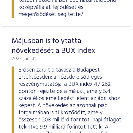
köszönhetően a BÉT 255 hazai tulajdonú
középvállalat fejlődését és
megerősödését segítette.*
Májusban is folytatta
növekedését a BUX Index
2023. jún. 01.
Erősen zárult a tavasz a Budapesti
Értéktőzsdén: a Tőzsde elsődleges
részvénymutatója, a BUX index 47 262
ponton fejezte be a májust, amely 5,4
százalékos emelkedést jelent az áprilishoz
képest. A növekedés az azonnali piac
forgalmában is tükröződött, amely
összesen 208 milliárd forintot, napi átlagot
tekintve 9,9 milliárd forintot tett ki. A