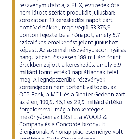
részvénymutatója, a BUX, évtizedek óta
nem látott szériát produkált júliusban:
sorozatban 13 kereskedési napot zárt
pozitív értékkel, majd végül 53 375,9
ponton fejezte be a hónapot, amely 5,7
százalékos emelkedést jelent júniushoz
képest. Az azonnali részvénypiacon nyárias
hangulatban, összesen 188 milliárd forint
értékben zajlott a kereskedés, amely 8,9
milliárd forint értékű napi átlagnak felel
meg. A legnépszerűbb részvények
sorrendjében nem történt változás, az
OTP Bank, a MOL és a Richter Gedeon zárt
az élen, 100,9, 45,1 és 29,9 milliárd értékű
forgalommal, még a brókercégek
mezőnyében az ERSTE, a WOOD &
Company és a Concorde bizonyult
élenjárónak. A hónap piaci eseménye volt