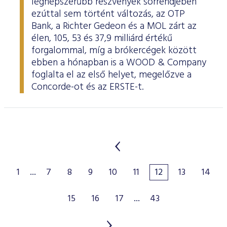
legnépszerűbb részvények sorrendjében
ezúttal sem történt változás, az OTP
Bank, a Richter Gedeon és a MOL zárt az
élen, 105, 53 és 37,9 milliárd értékű
forgalommal, míg a brókercégek között
ebben a hónapban is a WOOD & Company
foglalta el az első helyet, megelőzve a
Concorde-ot és az ERSTE-t.
1
...
7
8
9
10
11
12
13
14
15
16
17
...
43