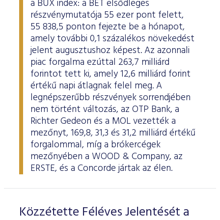
a BUX index: a BÉT elsődleges
ESG Útmutató
részvénymutatója 55 ezer pont felett,
55 838,5 ponton fejezte be a hónapot,
amely további 0,1 százalékos növekedést
jelent augusztushoz képest. Az azonnali
piac forgalma ezúttal 263,7 milliárd
forintot tett ki, amely 12,6 milliárd forint
értékű napi átlagnak felel meg. A
legnépszerűbb részvények sorrendjében
nem történt változás, az OTP Bank, a
Richter Gedeon és a MOL vezették a
mezőnyt, 169,8, 31,3 és 31,2 milliárd értékű
forgalommal, míg a brókercégek
mezőnyében a WOOD & Company, az
ERSTE, és a Concorde jártak az élen.
Közzétette Féléves Jelentését a