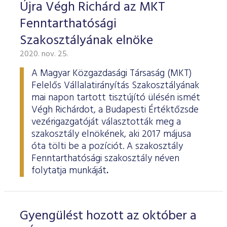
ESG Útmutató
Újra Végh Richárd az MKT
Fenntarthatósági
Szakosztályának elnöke
2020. nov. 25.
A Magyar Közgazdasági Társaság (MKT)
Felelős Vállalatirányítás Szakosztályának
mai napon tartott tisztújító ülésén ismét
Végh Richárdot, a Budapesti Értéktőzsde
vezérigazgatóját választották meg a
szakosztály elnökének, aki 2017 májusa
óta tölti be a pozíciót. A szakosztály
Fenntarthatósági szakosztály néven
folytatja munkáját
.
Gyengülést hozott az október a