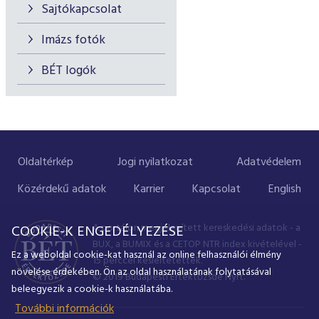
Sajtókapcsolat
Imázs fotók
BÉT logók
Oldaltérkép
Jogi nyilatkozat
Adatvédelem
Közérdekű adatok
Karrier
Kapcsolat
English
A portálon megjelenített kereskedési adatok - a
COOKIE-K ENGEDÉLYEZÉSE
BUX, a BUMIX és a CETOP NTR index kivételével -
Ez a weboldal cookie-kat használ az online felhasználói élmény
15 perccel késleltetettek.
növelése érdekében. Ön az oldal használatának folytatásával
© 2019 Budapesti Értéktőzsde Nyrt.
beleegyezik a cookie-k használatába.
További információk