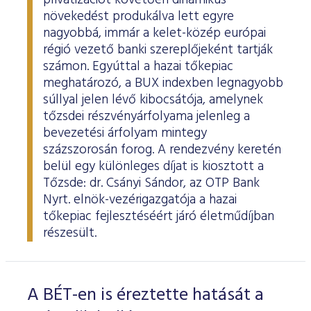
privatizációt követően dinamikus
növekedést produkálva lett egyre
nagyobbá, immár a kelet-közép európai
régió vezető banki szereplőjeként tartják
számon. Egyúttal a hazai tőkepiac
meghatározó, a BUX indexben legnagyobb
súllyal jelen lévő kibocsátója, amelynek
tőzsdei részvényárfolyama jelenleg a
bevezetési árfolyam mintegy
százszorosán forog. A rendezvény keretén
belül egy különleges díjat is kiosztott a
Tőzsde: dr. Csányi Sándor, az OTP Bank
Nyrt. elnök-vezérigazgatója a hazai
tőkepiac fejlesztéséért járó életműdíjban
részesült.
A BÉT-en is éreztette hatását a