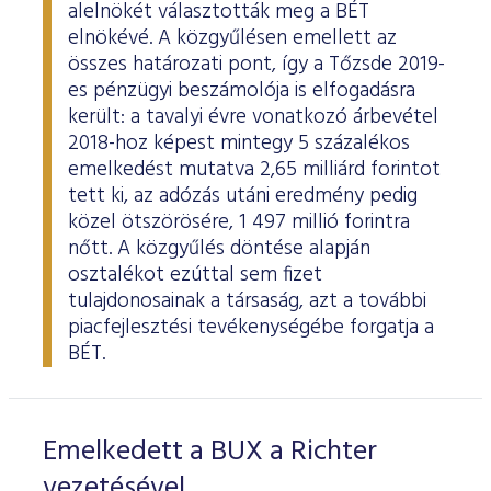
alelnökét választották meg a BÉT
elnökévé. A közgyűlésen emellett az
összes határozati pont, így a Tőzsde 2019-
es pénzügyi beszámolója is elfogadásra
került: a tavalyi évre vonatkozó árbevétel
2018-hoz képest mintegy 5 százalékos
emelkedést mutatva 2,65 milliárd forintot
tett ki, az adózás utáni eredmény pedig
közel ötszörösére, 1 497 millió forintra
nőtt. A közgyűlés döntése alapján
osztalékot ezúttal sem fizet
tulajdonosainak a társaság, azt a további
piacfejlesztési tevékenységébe forgatja a
BÉT.
Emelkedett a BUX a Richter
vezetésével