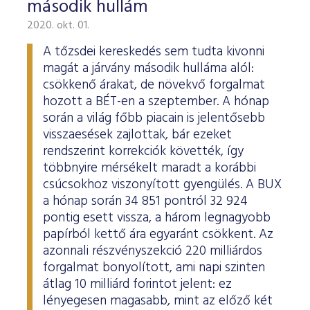
második hullám
2020. okt. 01.
A tőzsdei kereskedés sem tudta kivonni
magát a járvány második hulláma alól:
csökkenő árakat, de növekvő forgalmat
hozott a BÉT-en a szeptember. A hónap
során a világ főbb piacain is jelentősebb
visszaesések zajlottak, bár ezeket
rendszerint korrekciók követték, így
többnyire mérsékelt maradt a korábbi
csúcsokhoz viszonyított gyengülés. A BUX
a hónap során 34 851 pontról 32 924
pontig esett vissza, a három legnagyobb
papírból kettő ára egyaránt csökkent. Az
azonnali részvényszekció 220 milliárdos
forgalmat bonyolított, ami napi szinten
átlag 10 milliárd forintot jelent: ez
lényegesen magasabb, mint az előző két