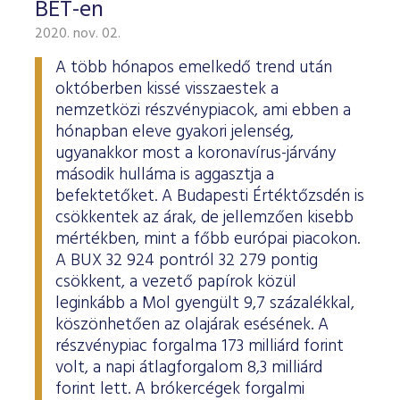
BÉT-en
2020. nov. 02.
A több hónapos emelkedő trend után
októberben kissé visszaestek a
nemzetközi részvénypiacok, ami ebben a
hónapban eleve gyakori jelenség,
ugyanakkor most a koronavírus-járvány
második hulláma is aggasztja a
befektetőket. A Budapesti Értéktőzsdén is
csökkentek az árak, de jellemzően kisebb
mértékben, mint a főbb európai piacokon.
A BUX 32 924 pontról 32 279 pontig
csökkent, a vezető papírok közül
leginkább a Mol gyengült 9,7 százalékkal,
köszönhetően az olajárak esésének. A
részvénypiac forgalma 173 milliárd forint
volt, a napi átlagforgalom 8,3 milliárd
forint lett. A brókercégek forgalmi