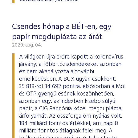
Csendes hónap a BÉT-en, egy
papír megduplázta az árát
2020. aug. 04.
A világban újra erőre kapott a koronavírus-
járvány, a főbb tőzsdeindexeket azonban
ez nem akadályozta a további
emelkedésben. A BUX ugyan csökkent,
35 818-ról 34 692 pontra, elsősorban a Mol
és OTP gyengülésének köszönhetően,
azonban egy, az indexben kisebb súlyú
papír, a CIG Pannónia közel megduplázta
árfolyamát. Az összforgalom nyárias volt,
184 milliárd forintos értékkel, ami napi 8
milliárd forintos átlagnak felel meg. A