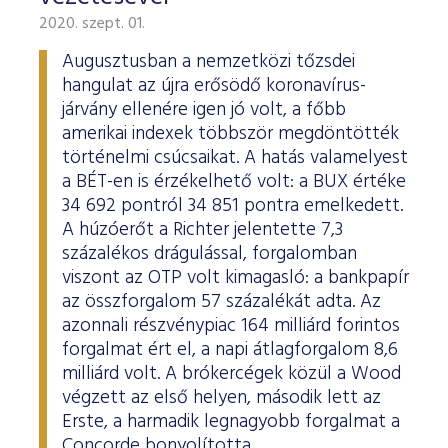
2020. szept. 01.
Augusztusban a nemzetközi tőzsdei
hangulat az újra erősödő koronavírus-
járvány ellenére igen jó volt, a főbb
amerikai indexek többször megdöntötték
történelmi csúcsaikat. A hatás valamelyest
a BÉT-en is érzékelhető volt: a BUX értéke
34 692 pontról 34 851 pontra emelkedett.
A húzóerőt a Richter jelentette 7,3
százalékos drágulással, forgalomban
viszont az OTP volt kimagasló: a bankpapír
az összforgalom 57 százalékát adta. Az
azonnali részvénypiac 164 milliárd forintos
forgalmat ért el, a napi átlagforgalom 8,6
milliárd volt. A brókercégek közül a Wood
végzett az első helyen, második lett az
Erste, a harmadik legnagyobb forgalmat a
Concorde bonyolította.