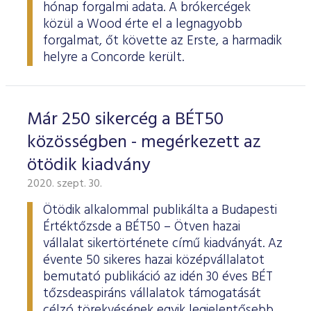
hónap forgalmi adata. A brókercégek
közül a Wood érte el a legnagyobb
forgalmat, őt követte az Erste, a harmadik
helyre a Concorde került.
Már 250 sikercég a BÉT50
közösségben - megérkezett az
ötödik kiadvány
2020. szept. 30.
Ötödik alkalommal publikálta a Budapesti
Értéktőzsde a BÉT50 – Ötven hazai
vállalat sikertörténete című kiadványát. Az
évente 50 sikeres hazai középvállalatot
bemutató publikáció az idén 30 éves BÉT
tőzsdeaspiráns vállalatok támogatását
célzó törekvésének egyik legjelentősebb